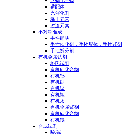
含磷化合物
磷配体
光催化剂
稀土元素
过渡元素
不对称合成
手性砌块
手性催化剂，手性配体，手性试剂
手性拆分剂
有机金属试剂
格氏试剂
有机砷化合物
有机铋
有机硼
有机锗
有机锂
有机汞
有机金属试剂
有机硅化合物
有机锡
合成试剂
酸,碱