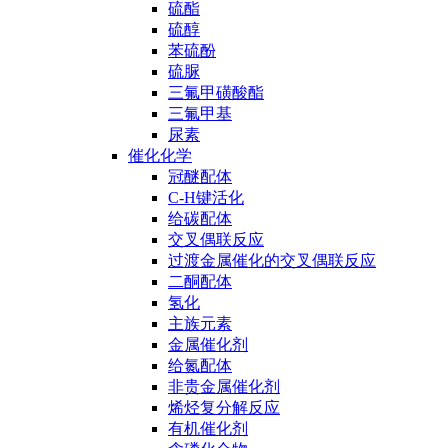
硫酯
硫醇
苯硫酚
硫脲
三氟甲磺酸酯
三氟甲基
尿素
催化化学
冠醚配体
C-H键活化
给碳配体
交叉偶联反应
过渡金属催化的交叉偶联反应
二酮配体
氢化
主族元素
金属催化剂
给氮配体
非贵金属催化剂
烯烃复分解反应
有机催化剂