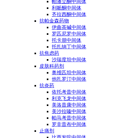
帕潘立酮中间体
利哌酮中间体
齐拉西酮中间体
抗帕金森药物
伊曲茶碱中间体
罗匹尼罗中间体
托卡朋中间体
托扎纳丁中间体
抗焦虑药
沙瑞度坦中间体
皮肤科药剂
奥维匹坦中间体
他扎罗汀中间体
抗炎药
依托考昔中间体
利克飞龙中间体
美洛昔康中间体
美沙拉嗪中间体
帕马考昔中间体
罗非昔布中间体
止痛剂
比西发啶中间体