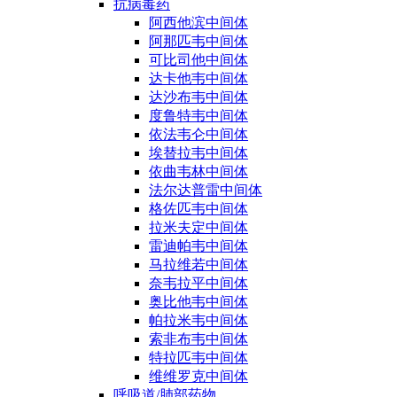
抗病毒药
阿西他滨中间体
阿那匹韦中间体
可比司他中间体
达卡他韦中间体
达沙布韦中间体
度鲁特韦中间体
依法韦仑中间体
埃替拉韦中间体
依曲韦林中间体
法尔达普雷中间体
格佐匹韦中间体
拉米夫定中间体
雷迪帕韦中间体
马拉维若中间体
奈韦拉平中间体
奥比他韦中间体
帕拉米韦中间体
索非布韦中间体
特拉匹韦中间体
维维罗克中间体
呼吸道/肺部药物