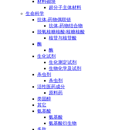
材料砌块
超分子主体材料
生命科学
抗体-药物偶联链
抗体-药物结合物
脱氧核糖核酸/核糖核酸
核苷与核苷酸
酶
酶
生化试剂
生化测定试剂
生物化学及试剂
杀虫剂
杀虫剂
活性医药成分
原料药
类固醇
其它
氨基酸
氨基酸
氨基酸衍生物
多肽