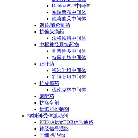
Debio-0827中间体
帕瑞昔布中间体
他喷他朵中间体
遗传/酶紊乱药
抗偏头痛药
汰格帕特中间体
中枢神经系统药物
匹普鲁多中间体
特氟仑胺中间体
止吐药
福沙吡坦中间体
罗拉吡坦中间体
抗成瘾药
伐伦克林中间体
麻醉药
抗痉挛剂
骨骼肌松弛剂
抑制剂/受体激动剂
PI3K/Akt/mTOR信号通路
神经信号通路
干细胞/ Wnt