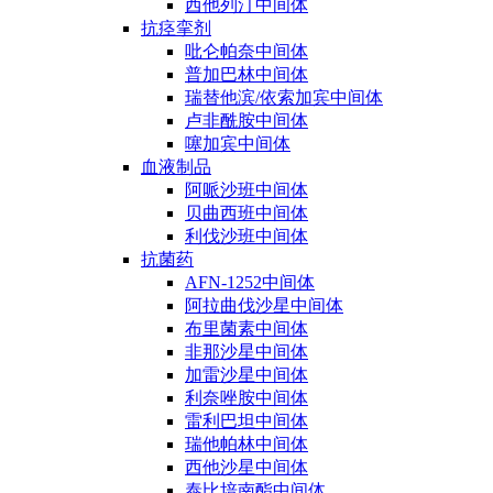
西他列汀中间体
抗痉挛剂
吡仑帕奈中间体
普加巴林中间体
瑞替他滨/依索加宾中间体
卢非酰胺中间体
噻加宾中间体
血液制品
阿哌沙班中间体
贝曲西班中间体
利伐沙班中间体
抗菌药
AFN-1252中间体
阿拉曲伐沙星中间体
布里菌素中间体
非那沙星中间体
加雷沙星中间体
利奈唑胺中间体
雷利巴坦中间体
瑞他帕林中间体
西他沙星中间体
泰比培南酯中间体