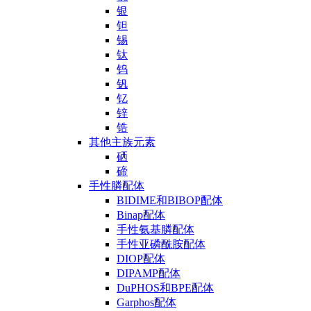
银
钽
锡
钛
钨
钒
钇
锌
锆
其他主族元素
硒
碲
手性膦配体
BIDIME和BIBOP配体
Binap配体
手性氨基膦配体
手性亚磷酰胺配体
DIOP配体
DIPAMP配体
DuPHOS和BPE配体
Garphos配体