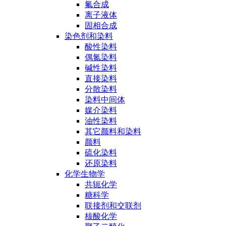
氟合成
离子液体
固相合成
染色剂和染料
酸性染料
偶氮染料
碱性染料
直接染料
分散染料
染料中间体
媒介染料
油性染料
其它颜料和染料
颜料
硫化染料
还原染料
化学生物学
共轭化学
糖科学
联接剂和交联剂
核酸化学