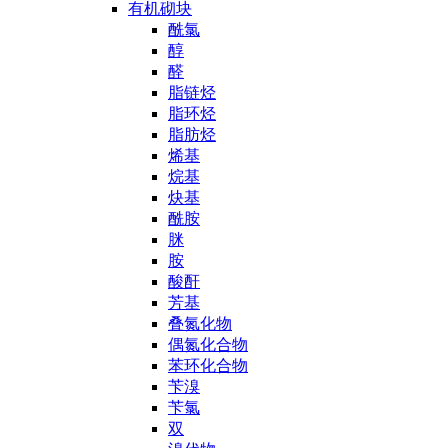
有机砌块
酰氯
醇
醛
脂链烃
脂环烃
脂肪烃
烯基
烷基
炔基
酰胺
脒
胺
酸酐
芳基
叠氮化物
偶氮化合物
苯环化合物
苄溴
苄氯
双