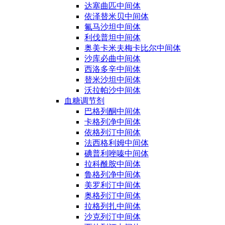
达塞曲匹中间体
依泽替米贝中间体
氟马沙坦中间体
利伐普坦中间体
奥美卡米夫梅卡比尔中间体
沙库必曲中间体
西洛多辛中间体
替米沙坦中间体
沃拉帕沙中间体
血糖调节剂
巴格列酮中间体
卡格列净中间体
依格列汀中间体
法西格利姆中间体
碘普利唑嗪中间体
拉科酰胺中间体
鲁格列净中间体
美罗利汀中间体
奥格列汀中间体
拉格列扎中间体
沙克列汀中间体