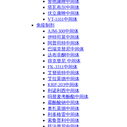
舍他康唑中间体
塔瓦布尔中间体
伏立康唑中间体
VT-1161中间体
免疫制剂
AJM-300中间体
伊特司莫中间体
阿普司特中间体
巴瑞克替尼中间体
达布非酮中间体
得克替尼 中间体
FK-3311中间体
艾替班特中间体
艾拉莫德中间体
KRP-203中间体
利诺利西中间体
吗替麦考酚酯中间体
霉酚酸钠中间体
奥扎莫德中间体
利多格雷中间体
索鲁普利中间体
托法替尼中间体