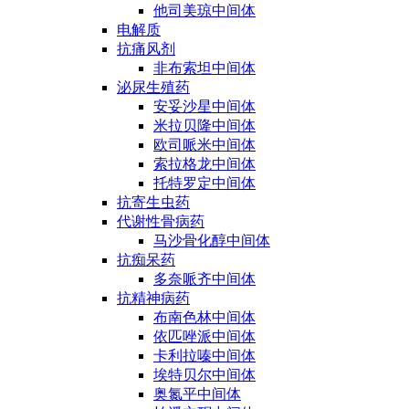
他司美琼中间体
电解质
抗痛风剂
非布索坦中间体
泌尿生殖药
安妥沙星中间体
米拉贝隆中间体
欧司哌米中间体
索拉格龙中间体
托特罗定中间体
抗寄生虫药
代谢性骨病药
马沙骨化醇中间体
抗痴呆药
多奈哌齐中间体
抗精神病药
布南色林中间体
依匹唑派中间体
卡利拉嗪中间体
埃特贝尔中间体
奥氮平中间体