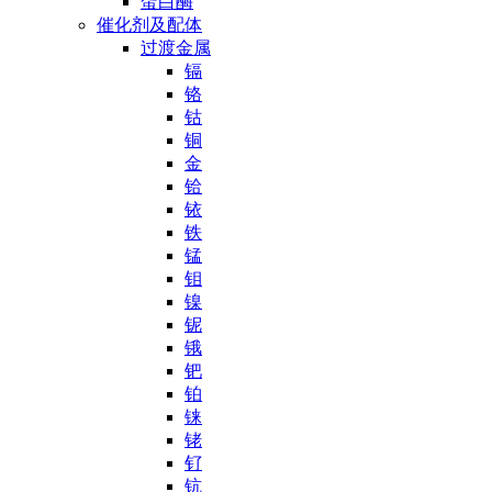
蛋白酶
催化剂及配体
过渡金属
镉
铬
钴
铜
金
铪
铱
铁
锰
钼
镍
铌
锇
钯
铂
铼
铑
钌
钪