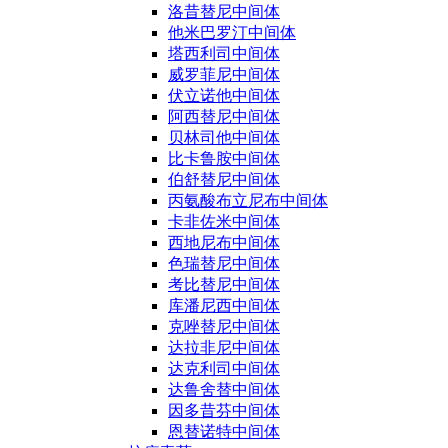
洛昔替尼中间体
他米巴罗汀中间体
塔西利司中间体
威罗菲尼中间体
伏立诺他中间体
阿西替尼中间体
贝林司他中间体
比卡鲁胺中间体
伯舒替尼中间体
丙氨酸布立尼布中间体
卡非佐米中间体
西地尼布中间体
色瑞替尼中间体
考比替尼中间体
库潘尼西中间体
克唑替尼中间体
达拉非尼中间体
达克利司中间体
达鲁舍替中间体
因多昔芬中间体
恩替诺特中间体