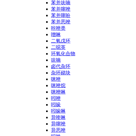
苯并呋喃
苯并噻唑
苯并噻吩
苯并恶唑
咔唑类
噌啉
二氧戊环
二噁英
环氧化合物
呋喃
卤代杂环
杂环砌块
咪唑
咪唑烷
咪唑啉
吲唑
吲哚
吲哚啉
异喹啉
异噻唑
异恶唑