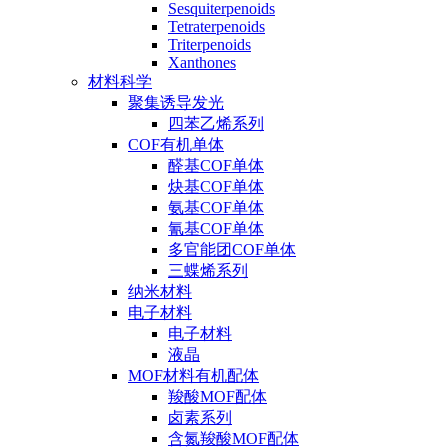
Sesquiterpenoids
Tetraterpenoids
Triterpenoids
Xanthones
材料科学
聚集诱导发光
四苯乙烯系列
COF有机单体
醛基COF单体
炔基COF单体
氨基COF单体
氰基COF单体
多官能团COF单体
三蝶烯系列
纳米材料
电子材料
电子材料
液晶
MOF材料有机配体
羧酸MOF配体
卤素系列
含氮羧酸MOF配体