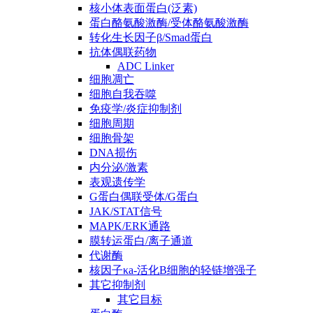
核小体表面蛋白(泛素)
蛋白酪氨酸激酶/受体酪氨酸激酶
转化生长因子β/Smad蛋白
抗体偶联药物
ADC Linker
细胞凋亡
细胞自我吞噬
免疫学/炎症抑制剂
细胞周期
细胞骨架
DNA损伤
内分泌/激素
表观遗传学
G蛋白偶联受体/G蛋白
JAK/STAT信号
MAPK/ERK通路
膜转运蛋白/离子通道
代谢酶
核因子κa-活化B细胞的轻链增强子
其它抑制剂
其它目标