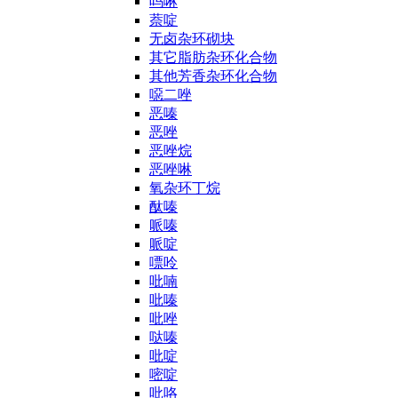
吗啉
萘啶
无卤杂环砌块
其它脂肪杂环化合物
其他芳香杂环化合物
噁二唑
恶嗪
恶唑
恶唑烷
恶唑啉
氧杂环丁烷
酞嗪
哌嗪
哌啶
嘌呤
吡喃
吡嗪
吡唑
哒嗪
吡啶
嘧啶
吡咯