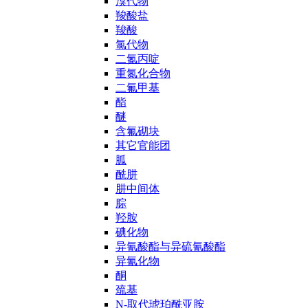
溴代物
羧酸盐
羧酸
氯代物
二氮丙啶
重氮化合物
二氟甲基
酯
醚
含氟砌块
其它官能团
胍
酰肼
肼中间体
腙
羟胺
碘化物
异氰酸酯与异硫氰酸酯
异氰化物
酮
巯基
N-取代琥珀酰亚胺