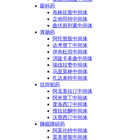
眼科药
布林佐胺中间体
立他司特中间体
曲伏前列素中间体
胃肠药
阿托替胺中间体
达考替丁中间体
伊布杜坦中间体
消旋卡多曲中间体
瑞伐拉赞中间体
乌里莫林中间体
扎达来特中间体
抗抑郁药
阿戈美拉汀中间体
阿米替丁中间体
度洛西汀中间体
维拉佐酮中间体
沃替西汀中间体
睡眠障碍药
阿莫伦特中间体
雷美替胺中间体