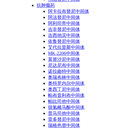
抗肿瘤药
阿卡拉布替尼中间体
阿法替尼中间体
阿利司帝中间体
吉非替尼中间体
吉西他滨中间体
依鲁替尼中间体
艾代拉里斯中间体
MK-2206中间体
莫替沙尼中间体
尼达尼布中间体
诺拉曲特中间体
奥瑞布林中间体
奥特罗内尔中间体
奥西丁尼中间体
帕布昔利布中间体
帕比司他中间体
脱氢雌马酚中间体
普马司他中间体
雷多替尼中间体
瑞格色替中间体