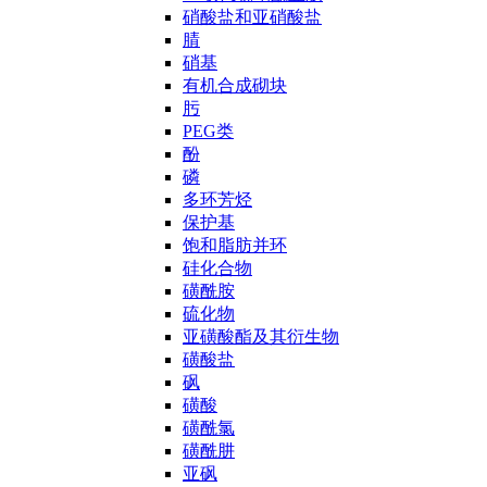
硝酸盐和亚硝酸盐
腈
硝基
有机合成砌块
肟
PEG类
酚
磷
多环芳烃
保护基
饱和脂肪并环
硅化合物
磺酰胺
硫化物
亚磺酸酯及其衍生物
磺酸盐
砜
磺酸
磺酰氯
磺酰肼
亚砜