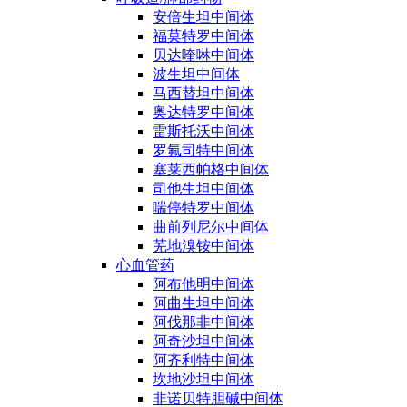
安倍生坦中间体
福莫特罗中间体
贝达喹啉中间体
波生坦中间体
马西替坦中间体
奥达特罗中间体
雷斯托沃中间体
罗氟司特中间体
塞莱西帕格中间体
司他生坦中间体
喘停特罗中间体
曲前列尼尔中间体
芜地溴铵中间体
心血管药
阿布他明中间体
阿曲生坦中间体
阿伐那非中间体
阿奇沙坦中间体
阿齐利特中间体
坎地沙坦中间体
非诺贝特胆碱中间体