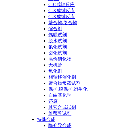
C-C成键反应
C-X成键反应
C-X成键反应
螯合物/络合物
缩合剂
偶联试剂
脱水试剂
氟化试剂
卤化试剂
高价碘化物
无机盐
氧化剂
相转移催化剂
聚合物负载试剂
保护,脱保护,衍生化
自由基化学
还原
其它合成试剂
维蒂希试剂
特殊合成
酶介导合成