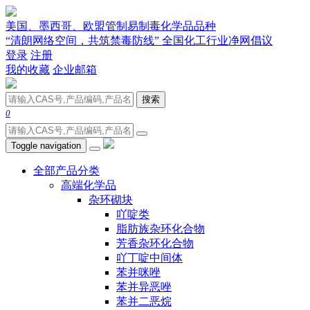
美国、墨西哥、欧盟管制易制毒化学品品种
“清朗网络空间，共筑禁毒防线” 全国化工行业净网倡议
登录
注册
我的收藏
企业邮箱
搜索
0
Toggle navigation
全部产品分类
高端化学品
杂环砌块
吖啶类
脂肪族杂环化合物
芳香杂环化合物
吖丁啶中间体
苯并咪唑
苯并异恶唑
苯并二恶烷