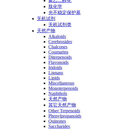
聚乙二醇化
肽化学
光不稳定保护基
无机试剂
无机试剂类
天然产物
Alkaloids
Cerebrosides
Chalcones
Coumarins
Diterpenoids
Flavonoids
Iridoids
Lignans
Lipids
Miscellaneous
Monoterpenoids
Naphthols
天然产物
其它天然产物
Other Terpenoids
Phenylpropanoids
Quinones
Saccharides