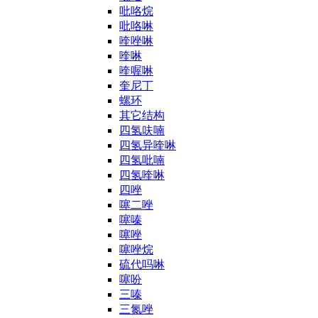
吡咯烷
吡咯啉
喹唑啉
喹啉
喹喔啉
奎尼丁
螺环
其它结构
四氢呋喃
四氢异喹啉
四氢吡喃
四氢喹啉
四唑
噻二唑
噻嗪
噻唑
噻唑烷
硫代吗啉
噻吩
三嗪
三氮唑