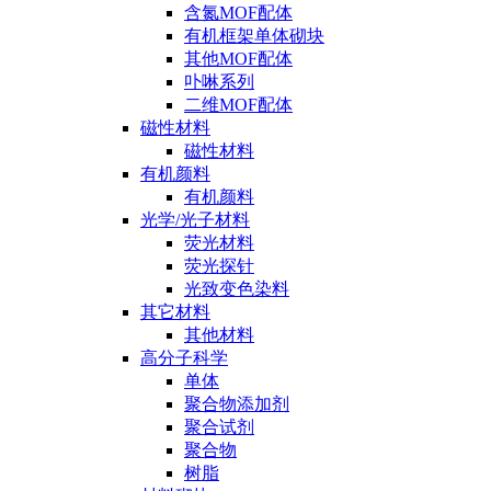
含氮MOF配体
有机框架单体砌块
其他MOF配体
卟啉系列
二维MOF配体
磁性材料
磁性材料
有机颜料
有机颜料
光学/光子材料
荧光材料
荧光探针
光致变色染料
其它材料
其他材料
高分子科学
单体
聚合物添加剂
聚合试剂
聚合物
树脂