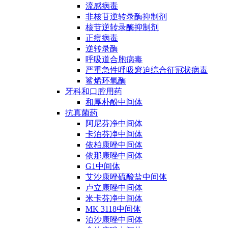
流感病毒
非核苷逆转录酶抑制剂
核苷逆转录酶抑制剂
正痘病毒
逆转录酶
呼吸道合胞病毒
严重急性呼吸窘迫综合征冠状病毒
鲨烯环氧酶
牙科和口腔用药
和厚朴酚中间体
抗真菌药
阿尼芬净中间体
卡泊芬净中间体
依柏康唑中间体
依那康唑中间体
G1中间体
艾沙康唑硫酸盐中间体
卢立康唑中间体
米卡芬净中间体
MK 3118中间体
泊沙康唑中间体