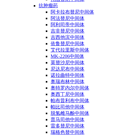
抗肿瘤药
阿卡拉布替尼中间体
阿法替尼中间体
阿利司帝中间体
吉非替尼中间体
吉西他滨中间体
依鲁替尼中间体
艾代拉里斯中间体
MK-2206中间体
莫替沙尼中间体
尼达尼布中间体
诺拉曲特中间体
奥瑞布林中间体
奥特罗内尔中间体
奥西丁尼中间体
帕布昔利布中间体
帕比司他中间体
脱氢雌马酚中间体
普马司他中间体
雷多替尼中间体
瑞格色替中间体