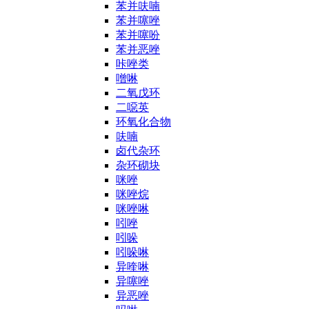
苯并呋喃
苯并噻唑
苯并噻吩
苯并恶唑
咔唑类
噌啉
二氧戊环
二噁英
环氧化合物
呋喃
卤代杂环
杂环砌块
咪唑
咪唑烷
咪唑啉
吲唑
吲哚
吲哚啉
异喹啉
异噻唑
异恶唑