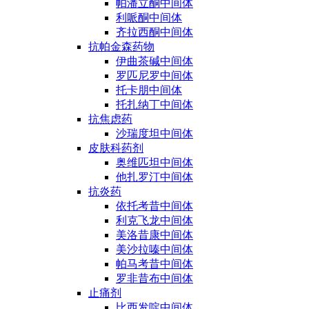
帕潘立酮中间体
利哌酮中间体
齐拉西酮中间体
抗帕金森药物
伊曲茶碱中间体
罗匹尼罗中间体
托卡朋中间体
托扎纳丁中间体
抗焦虑药
沙瑞度坦中间体
皮肤科药剂
奥维匹坦中间体
他扎罗汀中间体
抗炎药
依托考昔中间体
利克飞龙中间体
美洛昔康中间体
美沙拉嗪中间体
帕马考昔中间体
罗非昔布中间体
止痛剂
比西发啶中间体