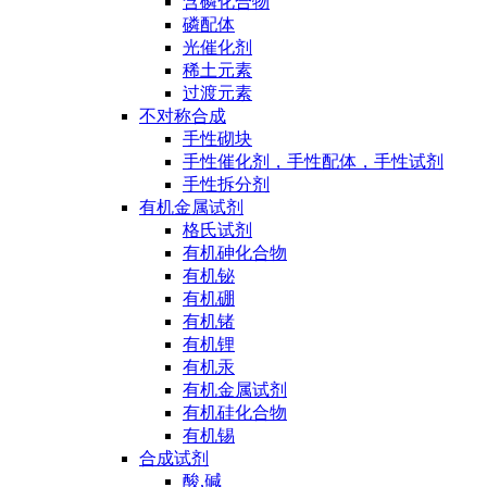
含磷化合物
磷配体
光催化剂
稀土元素
过渡元素
不对称合成
手性砌块
手性催化剂，手性配体，手性试剂
手性拆分剂
有机金属试剂
格氏试剂
有机砷化合物
有机铋
有机硼
有机锗
有机锂
有机汞
有机金属试剂
有机硅化合物
有机锡
合成试剂
酸,碱