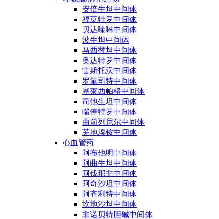
安倍生坦中间体
福莫特罗中间体
贝达喹啉中间体
波生坦中间体
马西替坦中间体
奥达特罗中间体
雷斯托沃中间体
罗氟司特中间体
塞莱西帕格中间体
司他生坦中间体
喘停特罗中间体
曲前列尼尔中间体
芜地溴铵中间体
心血管药
阿布他明中间体
阿曲生坦中间体
阿伐那非中间体
阿奇沙坦中间体
阿齐利特中间体
坎地沙坦中间体
非诺贝特胆碱中间体