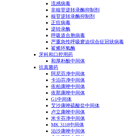
流感病毒
非核苷逆转录酶抑制剂
核苷逆转录酶抑制剂
正痘病毒
逆转录酶
呼吸道合胞病毒
严重急性呼吸窘迫综合征冠状病毒
鲨烯环氧酶
牙科和口腔用药
和厚朴酚中间体
抗真菌药
阿尼芬净中间体
卡泊芬净中间体
依柏康唑中间体
依那康唑中间体
G1中间体
艾沙康唑硫酸盐中间体
卢立康唑中间体
米卡芬净中间体
MK 3118中间体
泊沙康唑中间体