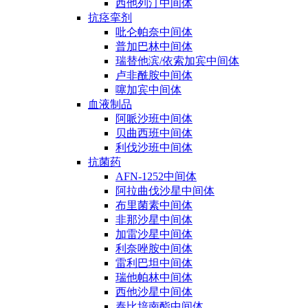
西他列汀中间体
抗痉挛剂
吡仑帕奈中间体
普加巴林中间体
瑞替他滨/依索加宾中间体
卢非酰胺中间体
噻加宾中间体
血液制品
阿哌沙班中间体
贝曲西班中间体
利伐沙班中间体
抗菌药
AFN-1252中间体
阿拉曲伐沙星中间体
布里菌素中间体
非那沙星中间体
加雷沙星中间体
利奈唑胺中间体
雷利巴坦中间体
瑞他帕林中间体
西他沙星中间体
泰比培南酯中间体