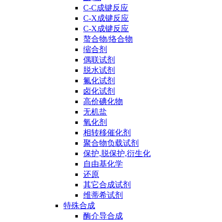
C-C成键反应
C-X成键反应
C-X成键反应
螯合物/络合物
缩合剂
偶联试剂
脱水试剂
氟化试剂
卤化试剂
高价碘化物
无机盐
氧化剂
相转移催化剂
聚合物负载试剂
保护,脱保护,衍生化
自由基化学
还原
其它合成试剂
维蒂希试剂
特殊合成
酶介导合成