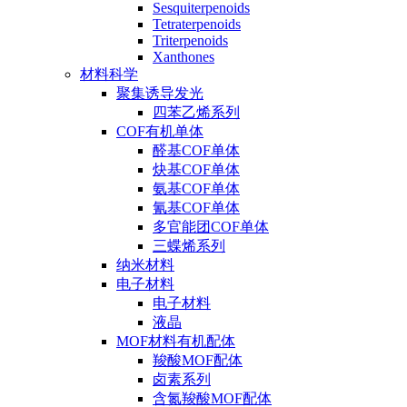
Sesquiterpenoids
Tetraterpenoids
Triterpenoids
Xanthones
材料科学
聚集诱导发光
四苯乙烯系列
COF有机单体
醛基COF单体
炔基COF单体
氨基COF单体
氰基COF单体
多官能团COF单体
三蝶烯系列
纳米材料
电子材料
电子材料
液晶
MOF材料有机配体
羧酸MOF配体
卤素系列
含氮羧酸MOF配体