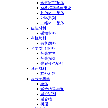
含氮MOF配体
有机框架单体砌块
其他MOF配体
卟啉系列
二维MOF配体
磁性材料
磁性材料
有机颜料
有机颜料
光学/光子材料
荧光材料
荧光探针
光致变色染料
其它材料
其他材料
高分子科学
单体
聚合物添加剂
聚合试剂
聚合物
树脂