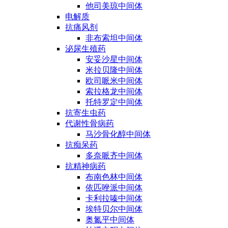
他司美琼中间体
电解质
抗痛风剂
非布索坦中间体
泌尿生殖药
安妥沙星中间体
米拉贝隆中间体
欧司哌米中间体
索拉格龙中间体
托特罗定中间体
抗寄生虫药
代谢性骨病药
马沙骨化醇中间体
抗痴呆药
多奈哌齐中间体
抗精神病药
布南色林中间体
依匹唑派中间体
卡利拉嗪中间体
埃特贝尔中间体
奥氮平中间体