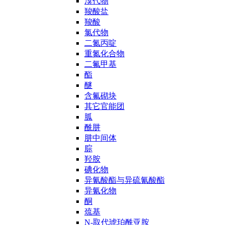
溴代物
羧酸盐
羧酸
氯代物
二氮丙啶
重氮化合物
二氟甲基
酯
醚
含氟砌块
其它官能团
胍
酰肼
肼中间体
腙
羟胺
碘化物
异氰酸酯与异硫氰酸酯
异氰化物
酮
巯基
N-取代琥珀酰亚胺