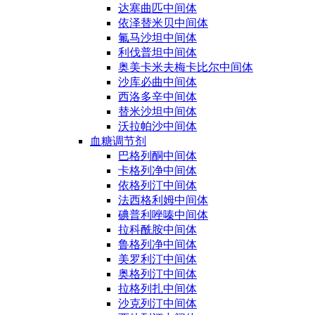
达塞曲匹中间体
依泽替米贝中间体
氟马沙坦中间体
利伐普坦中间体
奥美卡米夫梅卡比尔中间体
沙库必曲中间体
西洛多辛中间体
替米沙坦中间体
沃拉帕沙中间体
血糖调节剂
巴格列酮中间体
卡格列净中间体
依格列汀中间体
法西格利姆中间体
碘普利唑嗪中间体
拉科酰胺中间体
鲁格列净中间体
美罗利汀中间体
奥格列汀中间体
拉格列扎中间体
沙克列汀中间体