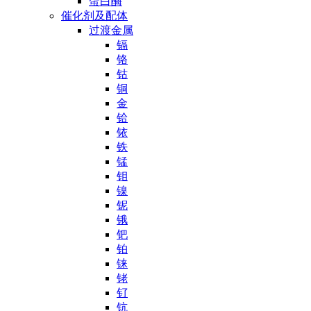
蛋白酶
催化剂及配体
过渡金属
镉
铬
钴
铜
金
铪
铱
铁
锰
钼
镍
铌
锇
钯
铂
铼
铑
钌
钪