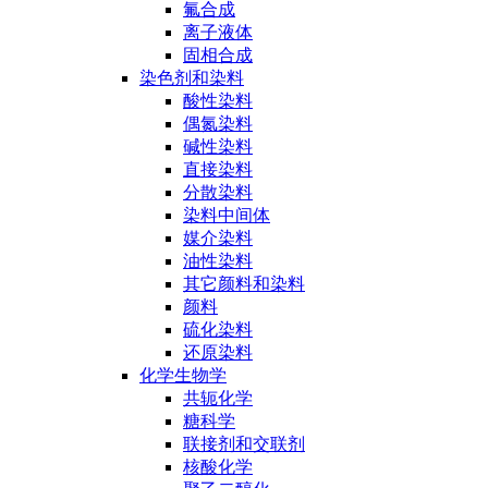
氟合成
离子液体
固相合成
染色剂和染料
酸性染料
偶氮染料
碱性染料
直接染料
分散染料
染料中间体
媒介染料
油性染料
其它颜料和染料
颜料
硫化染料
还原染料
化学生物学
共轭化学
糖科学
联接剂和交联剂
核酸化学