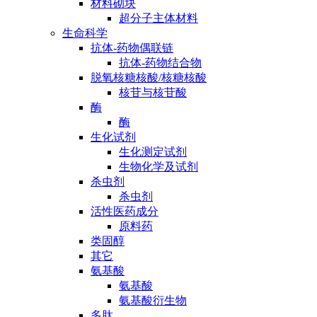
材料砌块
超分子主体材料
生命科学
抗体-药物偶联链
抗体-药物结合物
脱氧核糖核酸/核糖核酸
核苷与核苷酸
酶
酶
生化试剂
生化测定试剂
生物化学及试剂
杀虫剂
杀虫剂
活性医药成分
原料药
类固醇
其它
氨基酸
氨基酸
氨基酸衍生物
多肽