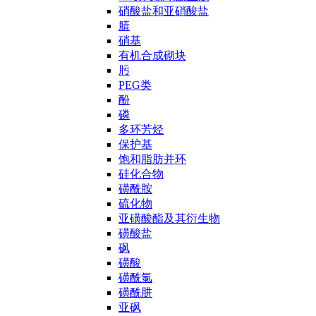
硝酸盐和亚硝酸盐
腈
硝基
有机合成砌块
肟
PEG类
酚
磷
多环芳烃
保护基
饱和脂肪并环
硅化合物
磺酰胺
硫化物
亚磺酸酯及其衍生物
磺酸盐
砜
磺酸
磺酰氯
磺酰肼
亚砜