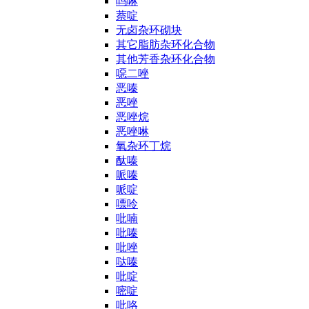
吗啉
萘啶
无卤杂环砌块
其它脂肪杂环化合物
其他芳香杂环化合物
噁二唑
恶嗪
恶唑
恶唑烷
恶唑啉
氧杂环丁烷
酞嗪
哌嗪
哌啶
嘌呤
吡喃
吡嗪
吡唑
哒嗪
吡啶
嘧啶
吡咯