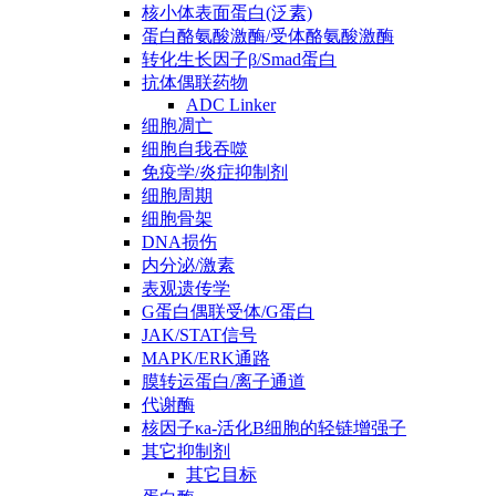
核小体表面蛋白(泛素)
蛋白酪氨酸激酶/受体酪氨酸激酶
转化生长因子β/Smad蛋白
抗体偶联药物
ADC Linker
细胞凋亡
细胞自我吞噬
免疫学/炎症抑制剂
细胞周期
细胞骨架
DNA损伤
内分泌/激素
表观遗传学
G蛋白偶联受体/G蛋白
JAK/STAT信号
MAPK/ERK通路
膜转运蛋白/离子通道
代谢酶
核因子κa-活化B细胞的轻链增强子
其它抑制剂
其它目标