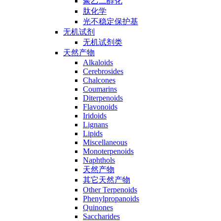
聚乙二醇化
肽化学
光不稳定保护基
无机试剂
无机试剂类
天然产物
Alkaloids
Cerebrosides
Chalcones
Coumarins
Diterpenoids
Flavonoids
Iridoids
Lignans
Lipids
Miscellaneous
Monoterpenoids
Naphthols
天然产物
其它天然产物
Other Terpenoids
Phenylpropanoids
Quinones
Saccharides