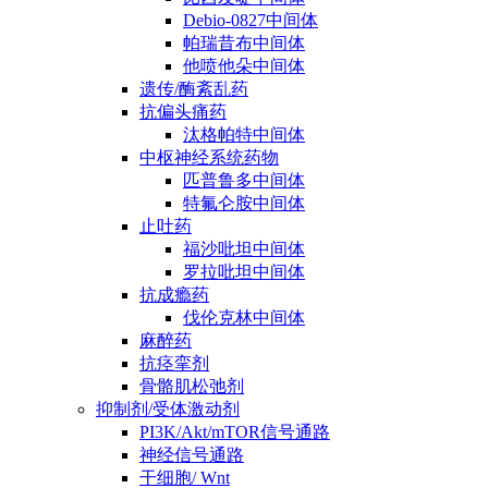
Debio-0827中间体
帕瑞昔布中间体
他喷他朵中间体
遗传/酶紊乱药
抗偏头痛药
汰格帕特中间体
中枢神经系统药物
匹普鲁多中间体
特氟仑胺中间体
止吐药
福沙吡坦中间体
罗拉吡坦中间体
抗成瘾药
伐伦克林中间体
麻醉药
抗痉挛剂
骨骼肌松弛剂
抑制剂/受体激动剂
PI3K/Akt/mTOR信号通路
神经信号通路
干细胞/ Wnt