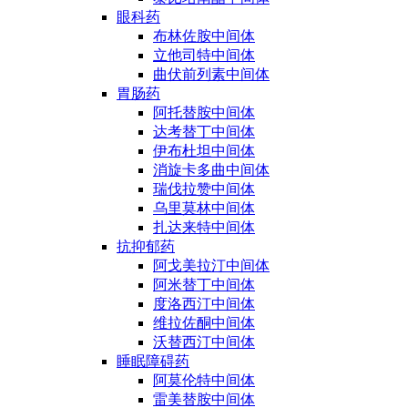
眼科药
布林佐胺中间体
立他司特中间体
曲伏前列素中间体
胃肠药
阿托替胺中间体
达考替丁中间体
伊布杜坦中间体
消旋卡多曲中间体
瑞伐拉赞中间体
乌里莫林中间体
扎达来特中间体
抗抑郁药
阿戈美拉汀中间体
阿米替丁中间体
度洛西汀中间体
维拉佐酮中间体
沃替西汀中间体
睡眠障碍药
阿莫伦特中间体
雷美替胺中间体