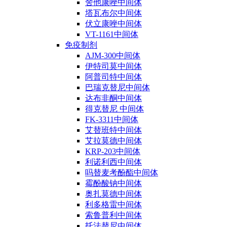
舍他康唑中间体
塔瓦布尔中间体
伏立康唑中间体
VT-1161中间体
免疫制剂
AJM-300中间体
伊特司莫中间体
阿普司特中间体
巴瑞克替尼中间体
达布非酮中间体
得克替尼 中间体
FK-3311中间体
艾替班特中间体
艾拉莫德中间体
KRP-203中间体
利诺利西中间体
吗替麦考酚酯中间体
霉酚酸钠中间体
奥扎莫德中间体
利多格雷中间体
索鲁普利中间体
托法替尼中间体