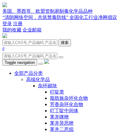
美国、墨西哥、欧盟管制易制毒化学品品种
“清朗网络空间，共筑禁毒防线” 全国化工行业净网倡议
登录
注册
我的收藏
企业邮箱
搜索
0
Toggle navigation
全部产品分类
高端化学品
杂环砌块
吖啶类
脂肪族杂环化合物
芳香杂环化合物
吖丁啶中间体
苯并咪唑
苯并异恶唑
苯并二恶烷