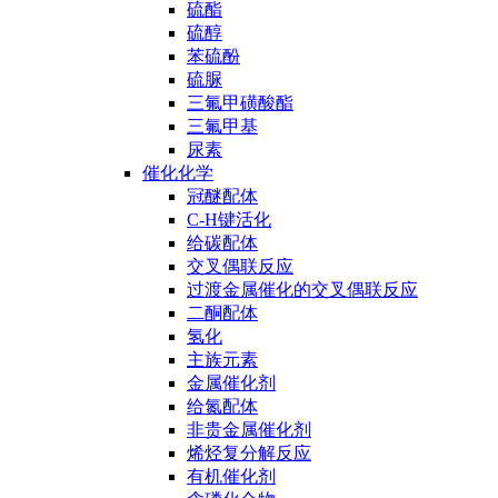
硫酯
硫醇
苯硫酚
硫脲
三氟甲磺酸酯
三氟甲基
尿素
催化化学
冠醚配体
C-H键活化
给碳配体
交叉偶联反应
过渡金属催化的交叉偶联反应
二酮配体
氢化
主族元素
金属催化剂
给氮配体
非贵金属催化剂
烯烃复分解反应
有机催化剂