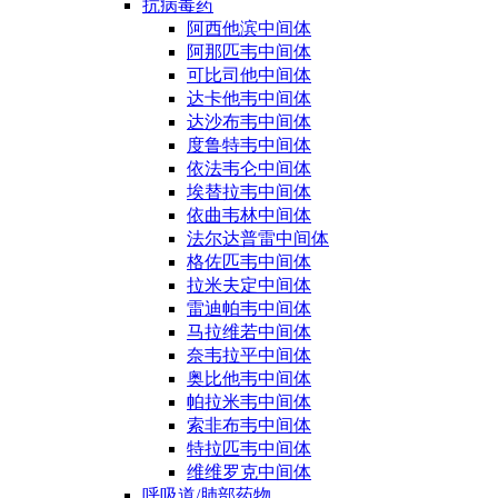
抗病毒药
阿西他滨中间体
阿那匹韦中间体
可比司他中间体
达卡他韦中间体
达沙布韦中间体
度鲁特韦中间体
依法韦仑中间体
埃替拉韦中间体
依曲韦林中间体
法尔达普雷中间体
格佐匹韦中间体
拉米夫定中间体
雷迪帕韦中间体
马拉维若中间体
奈韦拉平中间体
奥比他韦中间体
帕拉米韦中间体
索非布韦中间体
特拉匹韦中间体
维维罗克中间体
呼吸道/肺部药物