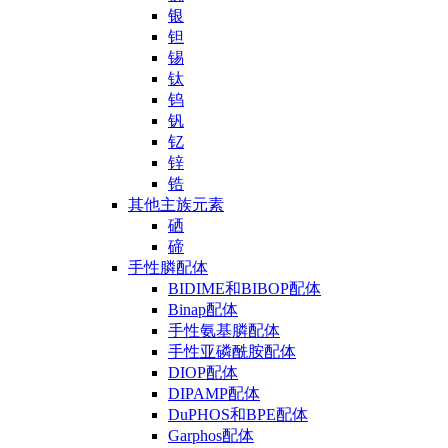
银
钽
锡
钛
钨
钒
钇
锌
锆
其他主族元素
硒
碲
手性膦配体
BIDIME和BIBOP配体
Binap配体
手性氨基膦配体
手性亚磷酰胺配体
DIOP配体
DIPAMP配体
DuPHOS和BPE配体
Garphos配体