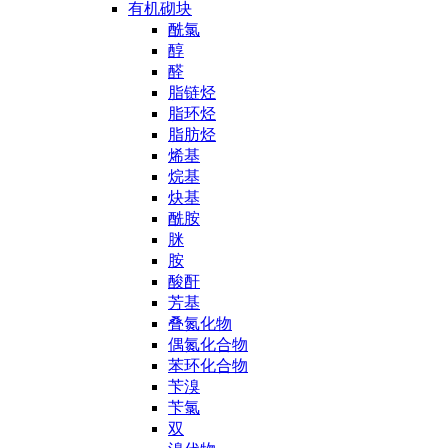
有机砌块
酰氯
醇
醛
脂链烃
脂环烃
脂肪烃
烯基
烷基
炔基
酰胺
脒
胺
酸酐
芳基
叠氮化物
偶氮化合物
苯环化合物
苄溴
苄氯
双