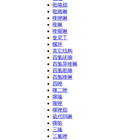
吡咯烷
吡咯啉
喹唑啉
喹啉
喹喔啉
奎尼丁
螺环
其它结构
四氢呋喃
四氢异喹啉
四氢吡喃
四氢喹啉
四唑
噻二唑
噻嗪
噻唑
噻唑烷
硫代吗啉
噻吩
三嗪
三氮唑