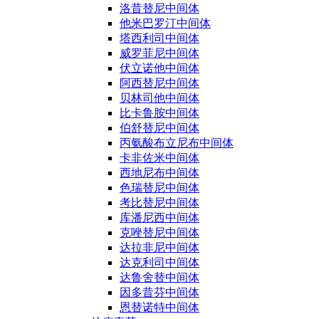
洛昔替尼中间体
他米巴罗汀中间体
塔西利司中间体
威罗菲尼中间体
伏立诺他中间体
阿西替尼中间体
贝林司他中间体
比卡鲁胺中间体
伯舒替尼中间体
丙氨酸布立尼布中间体
卡非佐米中间体
西地尼布中间体
色瑞替尼中间体
考比替尼中间体
库潘尼西中间体
克唑替尼中间体
达拉非尼中间体
达克利司中间体
达鲁舍替中间体
因多昔芬中间体
恩替诺特中间体