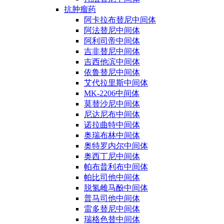
抗肿瘤药
阿卡拉布替尼中间体
阿法替尼中间体
阿利司帝中间体
吉非替尼中间体
吉西他滨中间体
依鲁替尼中间体
艾代拉里斯中间体
MK-2206中间体
莫替沙尼中间体
尼达尼布中间体
诺拉曲特中间体
奥瑞布林中间体
奥特罗内尔中间体
奥西丁尼中间体
帕布昔利布中间体
帕比司他中间体
脱氢雌马酚中间体
普马司他中间体
雷多替尼中间体
瑞格色替中间体