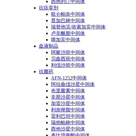
西他列汀中间体
抗痉挛剂
吡仑帕奈中间体
普加巴林中间体
瑞替他滨/依索加宾中间体
卢非酰胺中间体
噻加宾中间体
血液制品
阿哌沙班中间体
贝曲西班中间体
利伐沙班中间体
抗菌药
AFN-1252中间体
阿拉曲伐沙星中间体
布里菌素中间体
非那沙星中间体
加雷沙星中间体
利奈唑胺中间体
雷利巴坦中间体
瑞他帕林中间体
西他沙星中间体
泰比培南酯中间体