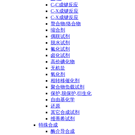
C-C成键反应
C-X成键反应
C-X成键反应
螯合物/络合物
缩合剂
偶联试剂
脱水试剂
氟化试剂
卤化试剂
高价碘化物
无机盐
氧化剂
相转移催化剂
聚合物负载试剂
保护,脱保护,衍生化
自由基化学
还原
其它合成试剂
维蒂希试剂
特殊合成
酶介导合成