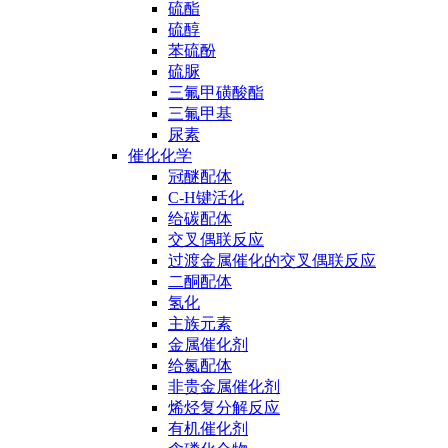
硫酯
硫醇
苯硫酚
硫脲
三氟甲磺酸酯
三氟甲基
尿素
催化化学
冠醚配体
C-H键活化
给碳配体
交叉偶联反应
过渡金属催化的交叉偶联反应
二酮配体
氢化
主族元素
金属催化剂
给氮配体
非贵金属催化剂
烯烃复分解反应
有机催化剂