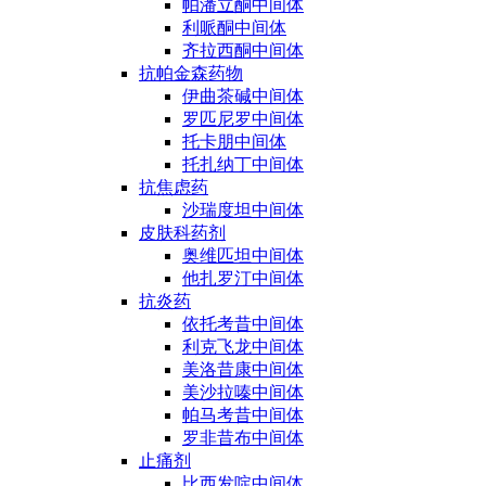
帕潘立酮中间体
利哌酮中间体
齐拉西酮中间体
抗帕金森药物
伊曲茶碱中间体
罗匹尼罗中间体
托卡朋中间体
托扎纳丁中间体
抗焦虑药
沙瑞度坦中间体
皮肤科药剂
奥维匹坦中间体
他扎罗汀中间体
抗炎药
依托考昔中间体
利克飞龙中间体
美洛昔康中间体
美沙拉嗪中间体
帕马考昔中间体
罗非昔布中间体
止痛剂
比西发啶中间体