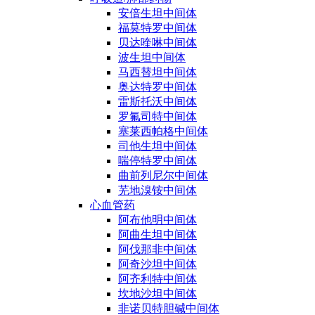
安倍生坦中间体
福莫特罗中间体
贝达喹啉中间体
波生坦中间体
马西替坦中间体
奥达特罗中间体
雷斯托沃中间体
罗氟司特中间体
塞莱西帕格中间体
司他生坦中间体
喘停特罗中间体
曲前列尼尔中间体
芜地溴铵中间体
心血管药
阿布他明中间体
阿曲生坦中间体
阿伐那非中间体
阿奇沙坦中间体
阿齐利特中间体
坎地沙坦中间体
非诺贝特胆碱中间体