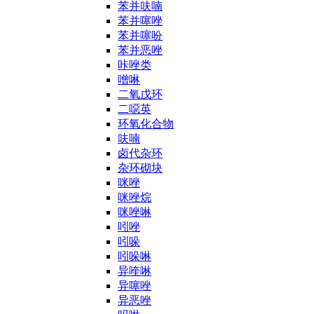
苯并呋喃
苯并噻唑
苯并噻吩
苯并恶唑
咔唑类
噌啉
二氧戊环
二噁英
环氧化合物
呋喃
卤代杂环
杂环砌块
咪唑
咪唑烷
咪唑啉
吲唑
吲哚
吲哚啉
异喹啉
异噻唑
异恶唑