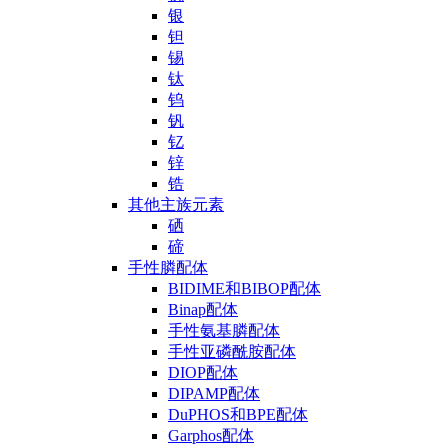
银
钽
锡
钛
钨
钒
钇
锌
锆
其他主族元素
硒
碲
手性膦配体
BIDIME和BIBOP配体
Binap配体
手性氨基膦配体
手性亚磷酰胺配体
DIOP配体
DIPAMP配体
DuPHOS和BPE配体
Garphos配体