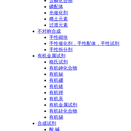
含磷化合物
磷配体
光催化剂
稀土元素
过渡元素
不对称合成
手性砌块
手性催化剂，手性配体，手性试剂
手性拆分剂
有机金属试剂
格氏试剂
有机砷化合物
有机铋
有机硼
有机锗
有机锂
有机汞
有机金属试剂
有机硅化合物
有机锡
合成试剂
酸,碱