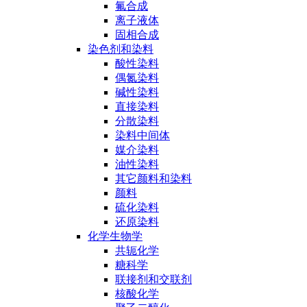
氟合成
离子液体
固相合成
染色剂和染料
酸性染料
偶氮染料
碱性染料
直接染料
分散染料
染料中间体
媒介染料
油性染料
其它颜料和染料
颜料
硫化染料
还原染料
化学生物学
共轭化学
糖科学
联接剂和交联剂
核酸化学