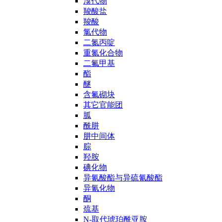
溴代物
羧酸盐
羧酸
氯代物
二氮丙啶
重氮化合物
二氟甲基
酯
醚
含氟砌块
其它官能团
胍
酰肼
肼中间体
腙
羟胺
碘化物
异氰酸酯与异硫氰酸酯
异氰化物
酮
巯基
N-取代琥珀酰亚胺