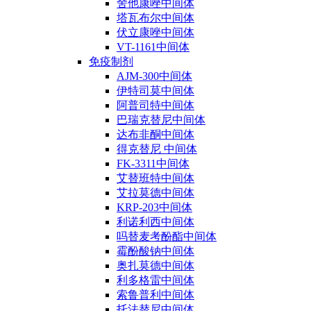
舍他康唑中间体
塔瓦布尔中间体
伏立康唑中间体
VT-1161中间体
免疫制剂
AJM-300中间体
伊特司莫中间体
阿普司特中间体
巴瑞克替尼中间体
达布非酮中间体
得克替尼 中间体
FK-3311中间体
艾替班特中间体
艾拉莫德中间体
KRP-203中间体
利诺利西中间体
吗替麦考酚酯中间体
霉酚酸钠中间体
奥扎莫德中间体
利多格雷中间体
索鲁普利中间体
托法替尼中间体