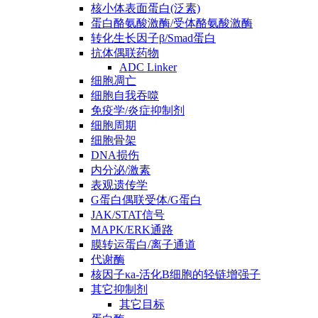
核小体表面蛋白(泛素)
蛋白酪氨酸激酶/受体酪氨酸激酶
转化生长因子β/Smad蛋白
抗体偶联药物
ADC Linker
细胞凋亡
细胞自我吞噬
免疫学/炎症抑制剂
细胞周期
细胞骨架
DNA损伤
内分泌/激素
表观遗传学
G蛋白偶联受体/G蛋白
JAK/STAT信号
MAPK/ERK通路
膜转运蛋白/离子通道
代谢酶
核因子κa-活化B细胞的轻链增强子
其它抑制剂
其它目标