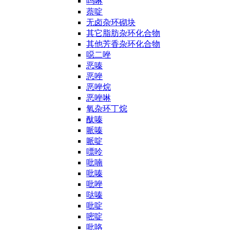
吗啉
萘啶
无卤杂环砌块
其它脂肪杂环化合物
其他芳香杂环化合物
噁二唑
恶嗪
恶唑
恶唑烷
恶唑啉
氧杂环丁烷
酞嗪
哌嗪
哌啶
嘌呤
吡喃
吡嗪
吡唑
哒嗪
吡啶
嘧啶
吡咯