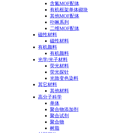
含氮MOF配体
有机框架单体砌块
其他MOF配体
卟啉系列
二维MOF配体
磁性材料
磁性材料
有机颜料
有机颜料
光学/光子材料
荧光材料
荧光探针
光致变色染料
其它材料
其他材料
高分子科学
单体
聚合物添加剂
聚合试剂
聚合物
树脂