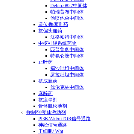
Debio-0827中间体
帕瑞昔布中间体
他喷他朵中间体
遗传/酶紊乱药
抗偏头痛药
汰格帕特中间体
中枢神经系统药物
匹普鲁多中间体
特氟仑胺中间体
止吐药
福沙吡坦中间体
罗拉吡坦中间体
抗成瘾药
伐伦克林中间体
麻醉药
抗痉挛剂
骨骼肌松弛剂
抑制剂/受体激动剂
PI3K/Akt/mTOR信号通路
神经信号通路
干细胞/ Wnt