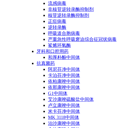
流感病毒
非核苷逆转录酶抑制剂
核苷逆转录酶抑制剂
正痘病毒
逆转录酶
呼吸道合胞病毒
严重急性呼吸窘迫综合征冠状病毒
鲨烯环氧酶
牙科和口腔用药
和厚朴酚中间体
抗真菌药
阿尼芬净中间体
卡泊芬净中间体
依柏康唑中间体
依那康唑中间体
G1中间体
艾沙康唑硫酸盐中间体
卢立康唑中间体
米卡芬净中间体
MK 3118中间体
泊沙康唑中间体