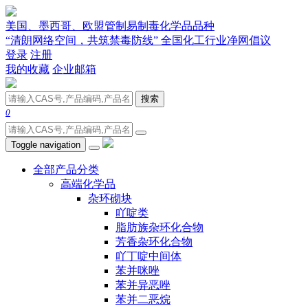
美国、墨西哥、欧盟管制易制毒化学品品种
“清朗网络空间，共筑禁毒防线” 全国化工行业净网倡议
登录
注册
我的收藏
企业邮箱
搜索
0
Toggle navigation
全部产品分类
高端化学品
杂环砌块
吖啶类
脂肪族杂环化合物
芳香杂环化合物
吖丁啶中间体
苯并咪唑
苯并异恶唑
苯并二恶烷