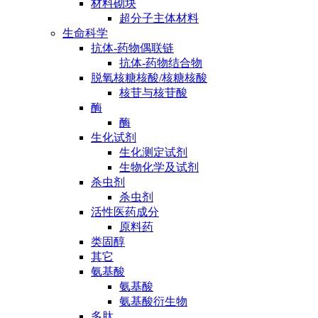
材料砌块
超分子主体材料
生命科学
抗体-药物偶联链
抗体-药物结合物
脱氧核糖核酸/核糖核酸
核苷与核苷酸
酶
酶
生化试剂
生化测定试剂
生物化学及试剂
杀虫剂
杀虫剂
活性医药成分
原料药
类固醇
其它
氨基酸
氨基酸
氨基酸衍生物
多肽