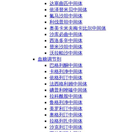
达塞曲匹中间体
依泽替米贝中间体
氟马沙坦中间体
利伐普坦中间体
奥美卡米夫梅卡比尔中间体
沙库必曲中间体
西洛多辛中间体
替米沙坦中间体
沃拉帕沙中间体
血糖调节剂
巴格列酮中间体
卡格列净中间体
依格列汀中间体
法西格利姆中间体
碘普利唑嗪中间体
拉科酰胺中间体
鲁格列净中间体
美罗利汀中间体
奥格列汀中间体
拉格列扎中间体
沙克列汀中间体