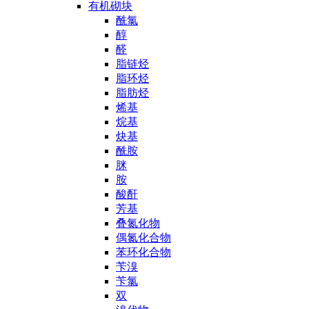
有机砌块
酰氯
醇
醛
脂链烃
脂环烃
脂肪烃
烯基
烷基
炔基
酰胺
脒
胺
酸酐
芳基
叠氮化物
偶氮化合物
苯环化合物
苄溴
苄氯
双