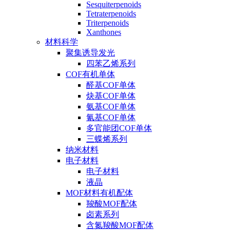
Sesquiterpenoids
Tetraterpenoids
Triterpenoids
Xanthones
材料科学
聚集诱导发光
四苯乙烯系列
COF有机单体
醛基COF单体
炔基COF单体
氨基COF单体
氰基COF单体
多官能团COF单体
三蝶烯系列
纳米材料
电子材料
电子材料
液晶
MOF材料有机配体
羧酸MOF配体
卤素系列
含氮羧酸MOF配体