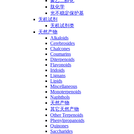
聚乙二醇化
肽化学
光不稳定保护基
无机试剂
无机试剂类
天然产物
Alkaloids
Cerebrosides
Chalcones
Coumarins
Diterpenoids
Flavonoids
Iridoids
Lignans
Lipids
Miscellaneous
Monoterpenoids
Naphthols
天然产物
其它天然产物
Other Terpenoids
Phenylpropanoids
Quinones
Saccharides