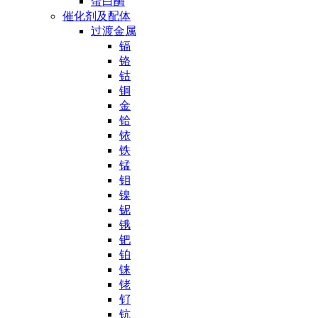
蛋白酶
催化剂及配体
过渡金属
镉
铬
钴
铜
金
铪
铱
铁
锰
钼
镍
铌
锇
钯
铂
铼
铑
钌
钪