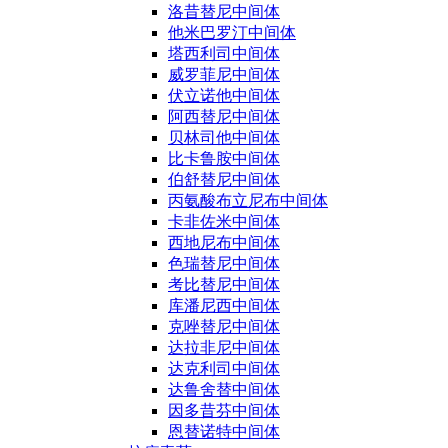
洛昔替尼中间体
他米巴罗汀中间体
塔西利司中间体
威罗菲尼中间体
伏立诺他中间体
阿西替尼中间体
贝林司他中间体
比卡鲁胺中间体
伯舒替尼中间体
丙氨酸布立尼布中间体
卡非佐米中间体
西地尼布中间体
色瑞替尼中间体
考比替尼中间体
库潘尼西中间体
克唑替尼中间体
达拉非尼中间体
达克利司中间体
达鲁舍替中间体
因多昔芬中间体
恩替诺特中间体