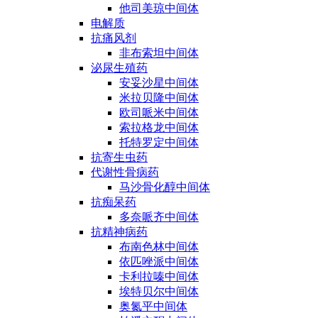
他司美琼中间体
电解质
抗痛风剂
非布索坦中间体
泌尿生殖药
安妥沙星中间体
米拉贝隆中间体
欧司哌米中间体
索拉格龙中间体
托特罗定中间体
抗寄生虫药
代谢性骨病药
马沙骨化醇中间体
抗痴呆药
多奈哌齐中间体
抗精神病药
布南色林中间体
依匹唑派中间体
卡利拉嗪中间体
埃特贝尔中间体
奥氮平中间体