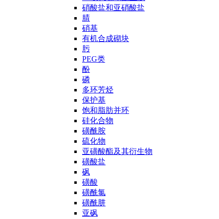
硝酸盐和亚硝酸盐
腈
硝基
有机合成砌块
肟
PEG类
酚
磷
多环芳烃
保护基
饱和脂肪并环
硅化合物
磺酰胺
硫化物
亚磺酸酯及其衍生物
磺酸盐
砜
磺酸
磺酰氯
磺酰肼
亚砜