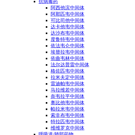
抗病毒药
阿西他滨中间体
阿那匹韦中间体
可比司他中间体
达卡他韦中间体
达沙布韦中间体
度鲁特韦中间体
依法韦仑中间体
埃替拉韦中间体
依曲韦林中间体
法尔达普雷中间体
格佐匹韦中间体
拉米夫定中间体
雷迪帕韦中间体
马拉维若中间体
奈韦拉平中间体
奥比他韦中间体
帕拉米韦中间体
索非布韦中间体
特拉匹韦中间体
维维罗克中间体
呼吸道/肺部药物