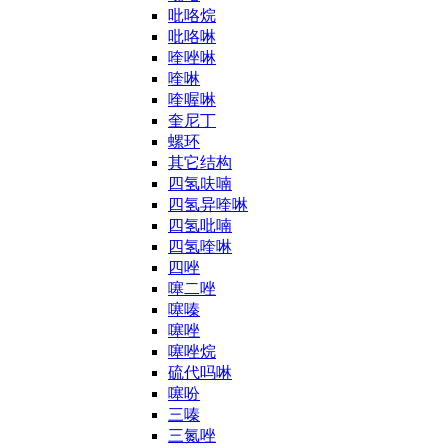
吡咯烷
吡咯啉
喹唑啉
喹啉
喹喔啉
奎尼丁
螺环
其它结构
四氢呋喃
四氢异喹啉
四氢吡喃
四氢喹啉
四唑
噻二唑
噻嗪
噻唑
噻唑烷
硫代吗啉
噻吩
三嗪
三氮唑