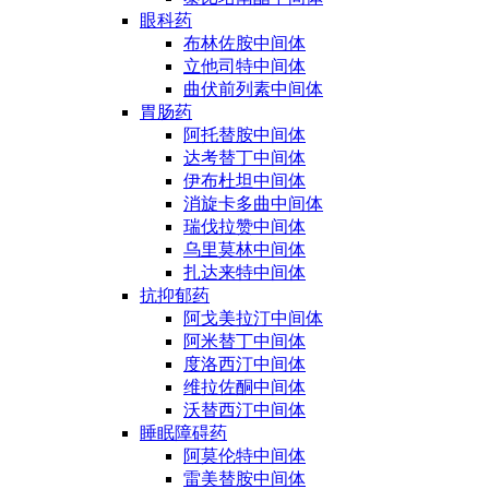
眼科药
布林佐胺中间体
立他司特中间体
曲伏前列素中间体
胃肠药
阿托替胺中间体
达考替丁中间体
伊布杜坦中间体
消旋卡多曲中间体
瑞伐拉赞中间体
乌里莫林中间体
扎达来特中间体
抗抑郁药
阿戈美拉汀中间体
阿米替丁中间体
度洛西汀中间体
维拉佐酮中间体
沃替西汀中间体
睡眠障碍药
阿莫伦特中间体
雷美替胺中间体