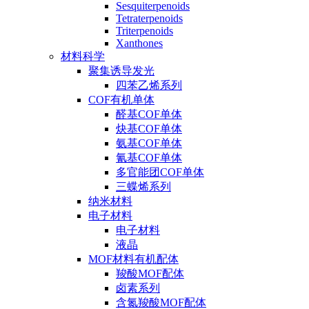
Sesquiterpenoids
Tetraterpenoids
Triterpenoids
Xanthones
材料科学
聚集诱导发光
四苯乙烯系列
COF有机单体
醛基COF单体
炔基COF单体
氨基COF单体
氰基COF单体
多官能团COF单体
三蝶烯系列
纳米材料
电子材料
电子材料
液晶
MOF材料有机配体
羧酸MOF配体
卤素系列
含氮羧酸MOF配体