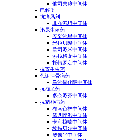
他司美琼中间体
电解质
抗痛风剂
非布索坦中间体
泌尿生殖药
安妥沙星中间体
米拉贝隆中间体
欧司哌米中间体
索拉格龙中间体
托特罗定中间体
抗寄生虫药
代谢性骨病药
马沙骨化醇中间体
抗痴呆药
多奈哌齐中间体
抗精神病药
布南色林中间体
依匹唑派中间体
卡利拉嗪中间体
埃特贝尔中间体
奥氮平中间体