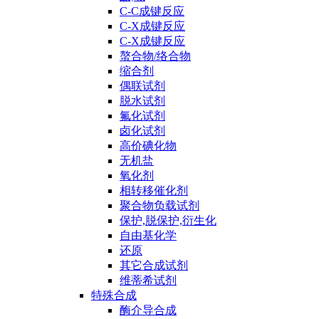
C-C成键反应
C-X成键反应
C-X成键反应
螯合物/络合物
缩合剂
偶联试剂
脱水试剂
氟化试剂
卤化试剂
高价碘化物
无机盐
氧化剂
相转移催化剂
聚合物负载试剂
保护,脱保护,衍生化
自由基化学
还原
其它合成试剂
维蒂希试剂
特殊合成
酶介导合成