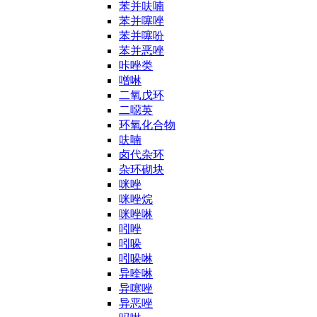
苯并呋喃
苯并噻唑
苯并噻吩
苯并恶唑
咔唑类
噌啉
二氧戊环
二噁英
环氧化合物
呋喃
卤代杂环
杂环砌块
咪唑
咪唑烷
咪唑啉
吲唑
吲哚
吲哚啉
异喹啉
异噻唑
异恶唑