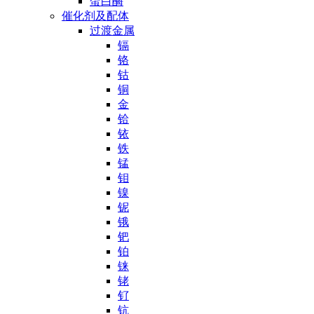
蛋白酶
催化剂及配体
过渡金属
镉
铬
钴
铜
金
铪
铱
铁
锰
钼
镍
铌
锇
钯
铂
铼
铑
钌
钪