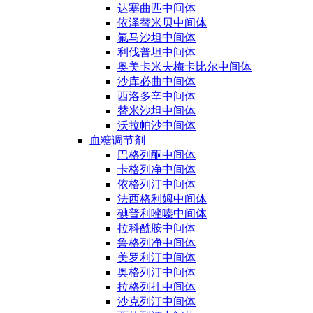
达塞曲匹中间体
依泽替米贝中间体
氟马沙坦中间体
利伐普坦中间体
奥美卡米夫梅卡比尔中间体
沙库必曲中间体
西洛多辛中间体
替米沙坦中间体
沃拉帕沙中间体
血糖调节剂
巴格列酮中间体
卡格列净中间体
依格列汀中间体
法西格利姆中间体
碘普利唑嗪中间体
拉科酰胺中间体
鲁格列净中间体
美罗利汀中间体
奥格列汀中间体
拉格列扎中间体
沙克列汀中间体