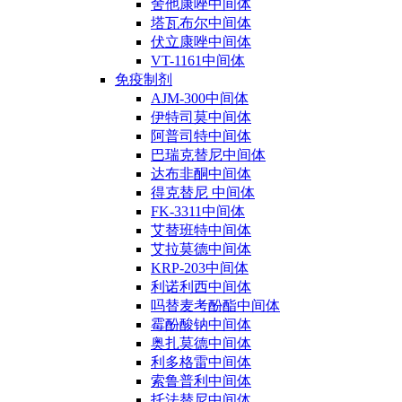
舍他康唑中间体
塔瓦布尔中间体
伏立康唑中间体
VT-1161中间体
免疫制剂
AJM-300中间体
伊特司莫中间体
阿普司特中间体
巴瑞克替尼中间体
达布非酮中间体
得克替尼 中间体
FK-3311中间体
艾替班特中间体
艾拉莫德中间体
KRP-203中间体
利诺利西中间体
吗替麦考酚酯中间体
霉酚酸钠中间体
奥扎莫德中间体
利多格雷中间体
索鲁普利中间体
托法替尼中间体