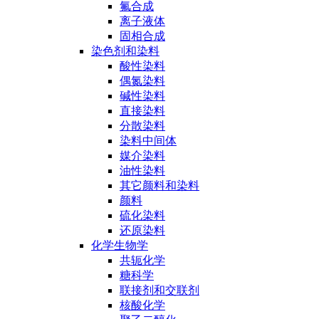
氟合成
离子液体
固相合成
染色剂和染料
酸性染料
偶氮染料
碱性染料
直接染料
分散染料
染料中间体
媒介染料
油性染料
其它颜料和染料
颜料
硫化染料
还原染料
化学生物学
共轭化学
糖科学
联接剂和交联剂
核酸化学