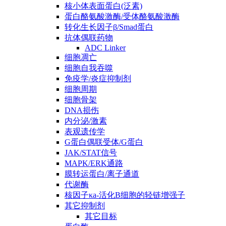
核小体表面蛋白(泛素)
蛋白酪氨酸激酶/受体酪氨酸激酶
转化生长因子β/Smad蛋白
抗体偶联药物
ADC Linker
细胞凋亡
细胞自我吞噬
免疫学/炎症抑制剂
细胞周期
细胞骨架
DNA损伤
内分泌/激素
表观遗传学
G蛋白偶联受体/G蛋白
JAK/STAT信号
MAPK/ERK通路
膜转运蛋白/离子通道
代谢酶
核因子κa-活化B细胞的轻链增强子
其它抑制剂
其它目标