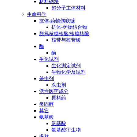
材料砌块
超分子主体材料
生命科学
抗体-药物偶联链
抗体-药物结合物
脱氧核糖核酸/核糖核酸
核苷与核苷酸
酶
酶
生化试剂
生化测定试剂
生物化学及试剂
杀虫剂
杀虫剂
活性医药成分
原料药
类固醇
其它
氨基酸
氨基酸
氨基酸衍生物
多肽