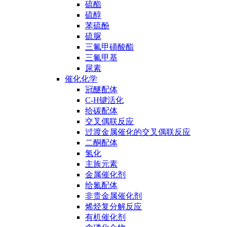
硫酯
硫醇
苯硫酚
硫脲
三氟甲磺酸酯
三氟甲基
尿素
催化化学
冠醚配体
C-H键活化
给碳配体
交叉偶联反应
过渡金属催化的交叉偶联反应
二酮配体
氢化
主族元素
金属催化剂
给氮配体
非贵金属催化剂
烯烃复分解反应
有机催化剂