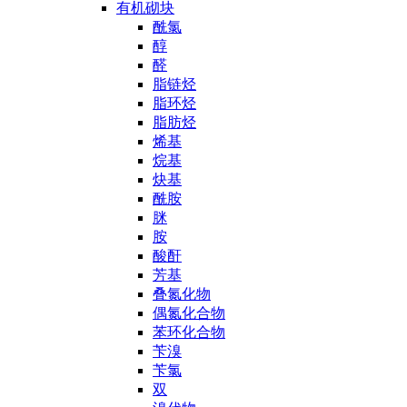
有机砌块
酰氯
醇
醛
脂链烃
脂环烃
脂肪烃
烯基
烷基
炔基
酰胺
脒
胺
酸酐
芳基
叠氮化物
偶氮化合物
苯环化合物
苄溴
苄氯
双