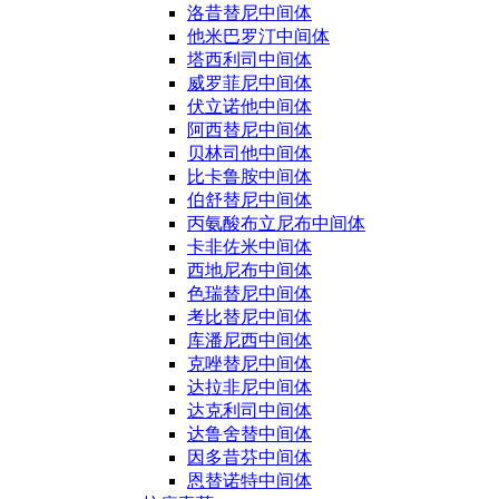
洛昔替尼中间体
他米巴罗汀中间体
塔西利司中间体
威罗菲尼中间体
伏立诺他中间体
阿西替尼中间体
贝林司他中间体
比卡鲁胺中间体
伯舒替尼中间体
丙氨酸布立尼布中间体
卡非佐米中间体
西地尼布中间体
色瑞替尼中间体
考比替尼中间体
库潘尼西中间体
克唑替尼中间体
达拉非尼中间体
达克利司中间体
达鲁舍替中间体
因多昔芬中间体
恩替诺特中间体