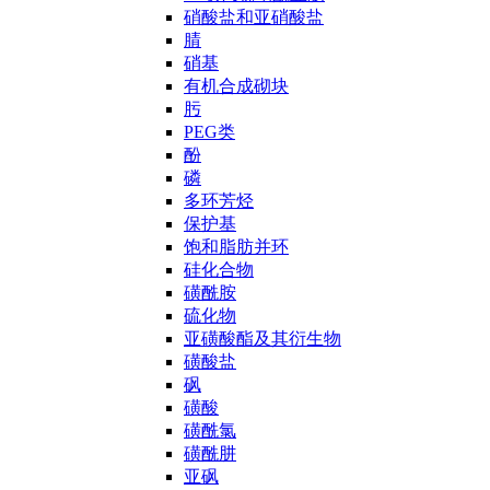
硝酸盐和亚硝酸盐
腈
硝基
有机合成砌块
肟
PEG类
酚
磷
多环芳烃
保护基
饱和脂肪并环
硅化合物
磺酰胺
硫化物
亚磺酸酯及其衍生物
磺酸盐
砜
磺酸
磺酰氯
磺酰肼
亚砜