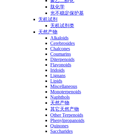
聚乙二醇化
肽化学
光不稳定保护基
无机试剂
无机试剂类
天然产物
Alkaloids
Cerebrosides
Chalcones
Coumarins
Diterpenoids
Flavonoids
Iridoids
Lignans
Lipids
Miscellaneous
Monoterpenoids
Naphthols
天然产物
其它天然产物
Other Terpenoids
Phenylpropanoids
Quinones
Saccharides