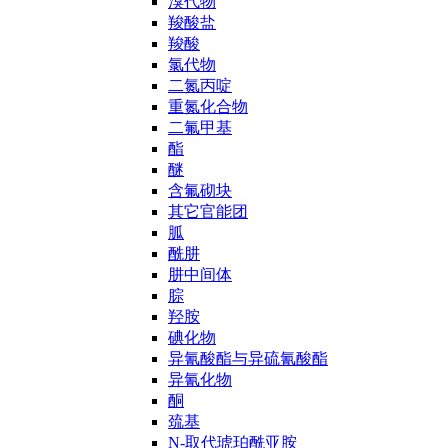
溴代物
羧酸盐
羧酸
氯代物
二氮丙啶
重氮化合物
二氟甲基
酯
醚
含氟砌块
其它官能团
胍
酰肼
肼中间体
腙
羟胺
碘化物
异氰酸酯与异硫氰酸酯
异氰化物
酮
巯基
N-取代琥珀酰亚胺