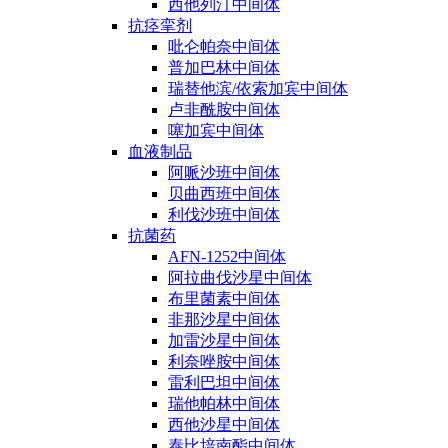
西他列汀中间体
抗痉挛剂
吡仑帕奈中间体
普加巴林中间体
瑞替他滨/依索加宾中间体
卢非酰胺中间体
噻加宾中间体
血液制品
阿哌沙班中间体
贝曲西班中间体
利伐沙班中间体
抗菌药
AFN-1252中间体
阿拉曲伐沙星中间体
布里菌素中间体
非那沙星中间体
加雷沙星中间体
利奈唑胺中间体
雷利巴坦中间体
瑞他帕林中间体
西他沙星中间体
泰比培南酯中间体