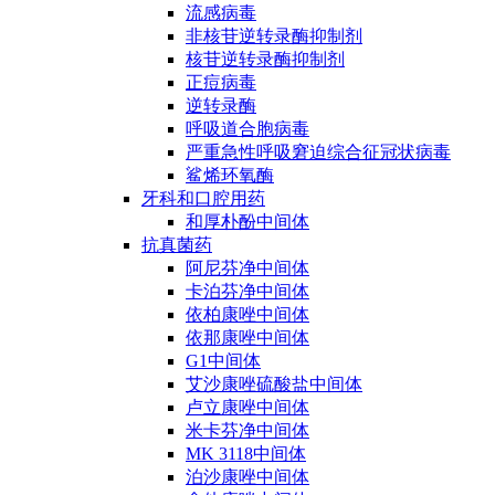
流感病毒
非核苷逆转录酶抑制剂
核苷逆转录酶抑制剂
正痘病毒
逆转录酶
呼吸道合胞病毒
严重急性呼吸窘迫综合征冠状病毒
鲨烯环氧酶
牙科和口腔用药
和厚朴酚中间体
抗真菌药
阿尼芬净中间体
卡泊芬净中间体
依柏康唑中间体
依那康唑中间体
G1中间体
艾沙康唑硫酸盐中间体
卢立康唑中间体
米卡芬净中间体
MK 3118中间体
泊沙康唑中间体