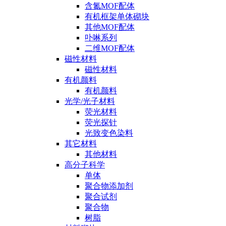
含氮MOF配体
有机框架单体砌块
其他MOF配体
卟啉系列
二维MOF配体
磁性材料
磁性材料
有机颜料
有机颜料
光学/光子材料
荧光材料
荧光探针
光致变色染料
其它材料
其他材料
高分子科学
单体
聚合物添加剂
聚合试剂
聚合物
树脂