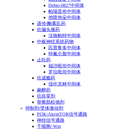
Debio-0827中间体
帕瑞昔布中间体
他喷他朵中间体
遗传/酶紊乱药
抗偏头痛药
汰格帕特中间体
中枢神经系统药物
匹普鲁多中间体
特氟仑胺中间体
止吐药
福沙吡坦中间体
罗拉吡坦中间体
抗成瘾药
伐伦克林中间体
麻醉药
抗痉挛剂
骨骼肌松弛剂
抑制剂/受体激动剂
PI3K/Akt/mTOR信号通路
神经信号通路
干细胞/ Wnt