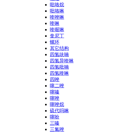
吡咯烷
吡咯啉
喹唑啉
喹啉
喹喔啉
奎尼丁
螺环
其它结构
四氢呋喃
四氢异喹啉
四氢吡喃
四氢喹啉
四唑
噻二唑
噻嗪
噻唑
噻唑烷
硫代吗啉
噻吩
三嗪
三氮唑