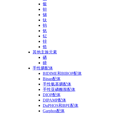
银
钽
锡
钛
钨
钒
钇
锌
锆
其他主族元素
硒
碲
手性膦配体
BIDIME和BIBOP配体
Binap配体
手性氨基膦配体
手性亚磷酰胺配体
DIOP配体
DIPAMP配体
DuPHOS和BPE配体
Garphos配体