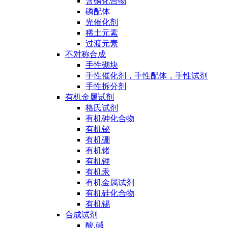
含磷化合物
磷配体
光催化剂
稀土元素
过渡元素
不对称合成
手性砌块
手性催化剂，手性配体，手性试剂
手性拆分剂
有机金属试剂
格氏试剂
有机砷化合物
有机铋
有机硼
有机锗
有机锂
有机汞
有机金属试剂
有机硅化合物
有机锡
合成试剂
酸,碱