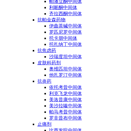
帕潘立酮中间体
利哌酮中间体
齐拉西酮中间体
抗帕金森药物
伊曲茶碱中间体
罗匹尼罗中间体
托卡朋中间体
托扎纳丁中间体
抗焦虑药
沙瑞度坦中间体
皮肤科药剂
奥维匹坦中间体
他扎罗汀中间体
抗炎药
依托考昔中间体
利克飞龙中间体
美洛昔康中间体
美沙拉嗪中间体
帕马考昔中间体
罗非昔布中间体
止痛剂
比西发啶中间体