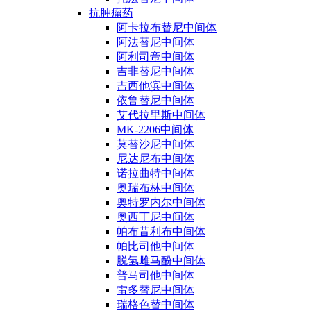
抗肿瘤药
阿卡拉布替尼中间体
阿法替尼中间体
阿利司帝中间体
吉非替尼中间体
吉西他滨中间体
依鲁替尼中间体
艾代拉里斯中间体
MK-2206中间体
莫替沙尼中间体
尼达尼布中间体
诺拉曲特中间体
奥瑞布林中间体
奥特罗内尔中间体
奥西丁尼中间体
帕布昔利布中间体
帕比司他中间体
脱氢雌马酚中间体
普马司他中间体
雷多替尼中间体
瑞格色替中间体