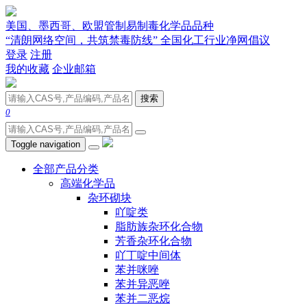
美国、墨西哥、欧盟管制易制毒化学品品种
“清朗网络空间，共筑禁毒防线” 全国化工行业净网倡议
登录
注册
我的收藏
企业邮箱
搜索
0
Toggle navigation
全部产品分类
高端化学品
杂环砌块
吖啶类
脂肪族杂环化合物
芳香杂环化合物
吖丁啶中间体
苯并咪唑
苯并异恶唑
苯并二恶烷