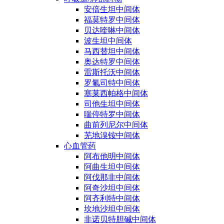
安倍生坦中间体
福莫特罗中间体
贝达喹啉中间体
波生坦中间体
马西替坦中间体
奥达特罗中间体
雷斯托沃中间体
罗氟司特中间体
塞莱西帕格中间体
司他生坦中间体
喘停特罗中间体
曲前列尼尔中间体
芜地溴铵中间体
心血管药
阿布他明中间体
阿曲生坦中间体
阿伐那非中间体
阿奇沙坦中间体
阿齐利特中间体
坎地沙坦中间体
非诺贝特胆碱中间体