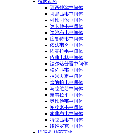
抗病毒药
阿西他滨中间体
阿那匹韦中间体
可比司他中间体
达卡他韦中间体
达沙布韦中间体
度鲁特韦中间体
依法韦仑中间体
埃替拉韦中间体
依曲韦林中间体
法尔达普雷中间体
格佐匹韦中间体
拉米夫定中间体
雷迪帕韦中间体
马拉维若中间体
奈韦拉平中间体
奥比他韦中间体
帕拉米韦中间体
索非布韦中间体
特拉匹韦中间体
维维罗克中间体
呼吸道/肺部药物