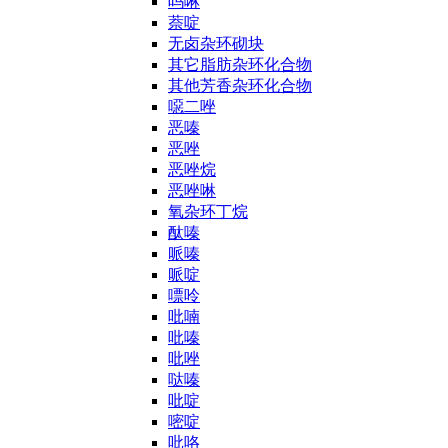
吗啉
萘啶
无卤杂环砌块
其它脂肪杂环化合物
其他芳香杂环化合物
噁二唑
恶嗪
恶唑
恶唑烷
恶唑啉
氧杂环丁烷
酞嗪
哌嗪
哌啶
嘌呤
吡喃
吡嗪
吡唑
哒嗪
吡啶
嘧啶
吡咯