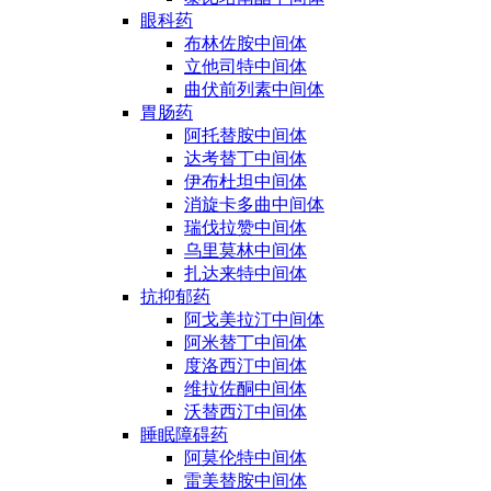
眼科药
布林佐胺中间体
立他司特中间体
曲伏前列素中间体
胃肠药
阿托替胺中间体
达考替丁中间体
伊布杜坦中间体
消旋卡多曲中间体
瑞伐拉赞中间体
乌里莫林中间体
扎达来特中间体
抗抑郁药
阿戈美拉汀中间体
阿米替丁中间体
度洛西汀中间体
维拉佐酮中间体
沃替西汀中间体
睡眠障碍药
阿莫伦特中间体
雷美替胺中间体