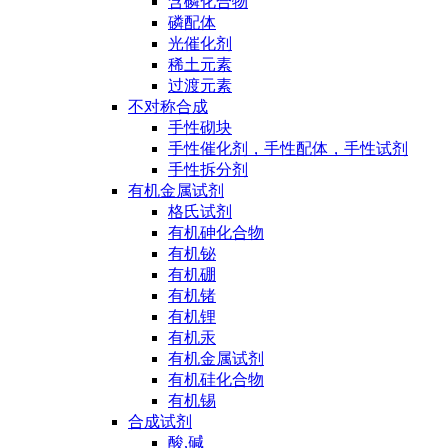
含磷化合物
磷配体
光催化剂
稀土元素
过渡元素
不对称合成
手性砌块
手性催化剂，手性配体，手性试剂
手性拆分剂
有机金属试剂
格氏试剂
有机砷化合物
有机铋
有机硼
有机锗
有机锂
有机汞
有机金属试剂
有机硅化合物
有机锡
合成试剂
酸,碱