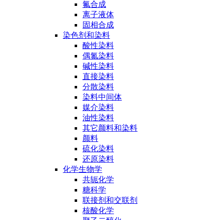
氟合成
离子液体
固相合成
染色剂和染料
酸性染料
偶氮染料
碱性染料
直接染料
分散染料
染料中间体
媒介染料
油性染料
其它颜料和染料
颜料
硫化染料
还原染料
化学生物学
共轭化学
糖科学
联接剂和交联剂
核酸化学