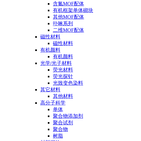
含氮MOF配体
有机框架单体砌块
其他MOF配体
卟啉系列
二维MOF配体
磁性材料
磁性材料
有机颜料
有机颜料
光学/光子材料
荧光材料
荧光探针
光致变色染料
其它材料
其他材料
高分子科学
单体
聚合物添加剂
聚合试剂
聚合物
树脂