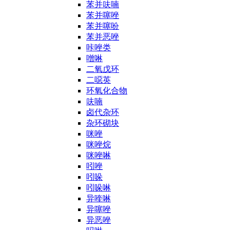
苯并呋喃
苯并噻唑
苯并噻吩
苯并恶唑
咔唑类
噌啉
二氧戊环
二噁英
环氧化合物
呋喃
卤代杂环
杂环砌块
咪唑
咪唑烷
咪唑啉
吲唑
吲哚
吲哚啉
异喹啉
异噻唑
异恶唑