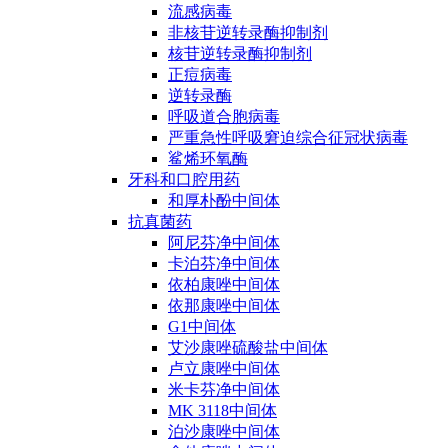
流感病毒
非核苷逆转录酶抑制剂
核苷逆转录酶抑制剂
正痘病毒
逆转录酶
呼吸道合胞病毒
严重急性呼吸窘迫综合征冠状病毒
鲨烯环氧酶
牙科和口腔用药
和厚朴酚中间体
抗真菌药
阿尼芬净中间体
卡泊芬净中间体
依柏康唑中间体
依那康唑中间体
G1中间体
艾沙康唑硫酸盐中间体
卢立康唑中间体
米卡芬净中间体
MK 3118中间体
泊沙康唑中间体