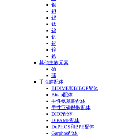
银
钽
锡
钛
钨
钒
钇
锌
锆
其他主族元素
硒
碲
手性膦配体
BIDIME和BIBOP配体
Binap配体
手性氨基膦配体
手性亚磷酰胺配体
DIOP配体
DIPAMP配体
DuPHOS和BPE配体
Garphos配体