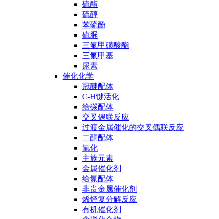
硫酯
硫醇
苯硫酚
硫脲
三氟甲磺酸酯
三氟甲基
尿素
催化化学
冠醚配体
C-H键活化
给碳配体
交叉偶联反应
过渡金属催化的交叉偶联反应
二酮配体
氢化
主族元素
金属催化剂
给氮配体
非贵金属催化剂
烯烃复分解反应
有机催化剂