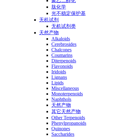
聚乙二醇化
肽化学
光不稳定保护基
无机试剂
无机试剂类
天然产物
Alkaloids
Cerebrosides
Chalcones
Coumarins
Diterpenoids
Flavonoids
Iridoids
Lignans
Lipids
Miscellaneous
Monoterpenoids
Naphthols
天然产物
其它天然产物
Other Terpenoids
Phenylpropanoids
Quinones
Saccharides