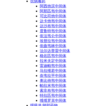
抗病毒药
阿西他滨中间体
阿那匹韦中间体
可比司他中间体
达卡他韦中间体
达沙布韦中间体
度鲁特韦中间体
依法韦仑中间体
埃替拉韦中间体
依曲韦林中间体
法尔达普雷中间体
格佐匹韦中间体
拉米夫定中间体
雷迪帕韦中间体
马拉维若中间体
奈韦拉平中间体
奥比他韦中间体
帕拉米韦中间体
索非布韦中间体
特拉匹韦中间体
维维罗克中间体
呼吸道/肺部药物