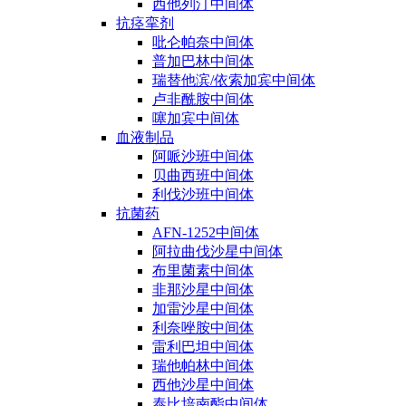
西他列汀中间体
抗痉挛剂
吡仑帕奈中间体
普加巴林中间体
瑞替他滨/依索加宾中间体
卢非酰胺中间体
噻加宾中间体
血液制品
阿哌沙班中间体
贝曲西班中间体
利伐沙班中间体
抗菌药
AFN-1252中间体
阿拉曲伐沙星中间体
布里菌素中间体
非那沙星中间体
加雷沙星中间体
利奈唑胺中间体
雷利巴坦中间体
瑞他帕林中间体
西他沙星中间体
泰比培南酯中间体