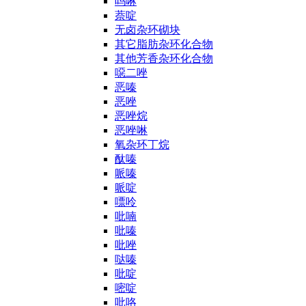
吗啉
萘啶
无卤杂环砌块
其它脂肪杂环化合物
其他芳香杂环化合物
噁二唑
恶嗪
恶唑
恶唑烷
恶唑啉
氧杂环丁烷
酞嗪
哌嗪
哌啶
嘌呤
吡喃
吡嗪
吡唑
哒嗪
吡啶
嘧啶
吡咯