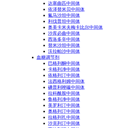
达塞曲匹中间体
依泽替米贝中间体
氟马沙坦中间体
利伐普坦中间体
奥美卡米夫梅卡比尔中间体
沙库必曲中间体
西洛多辛中间体
替米沙坦中间体
沃拉帕沙中间体
血糖调节剂
巴格列酮中间体
卡格列净中间体
依格列汀中间体
法西格利姆中间体
碘普利唑嗪中间体
拉科酰胺中间体
鲁格列净中间体
美罗利汀中间体
奥格列汀中间体
拉格列扎中间体
沙克列汀中间体