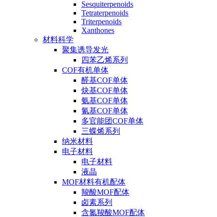
Sesquiterpenoids
Tetraterpenoids
Triterpenoids
Xanthones
材料科学
聚集诱导发光
四苯乙烯系列
COF有机单体
醛基COF单体
炔基COF单体
氨基COF单体
氰基COF单体
多官能团COF单体
三蝶烯系列
纳米材料
电子材料
电子材料
液晶
MOF材料有机配体
羧酸MOF配体
卤素系列
含氮羧酸MOF配体