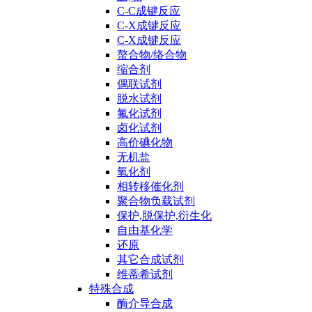
C-C成键反应
C-X成键反应
C-X成键反应
螯合物/络合物
缩合剂
偶联试剂
脱水试剂
氟化试剂
卤化试剂
高价碘化物
无机盐
氧化剂
相转移催化剂
聚合物负载试剂
保护,脱保护,衍生化
自由基化学
还原
其它合成试剂
维蒂希试剂
特殊合成
酶介导合成