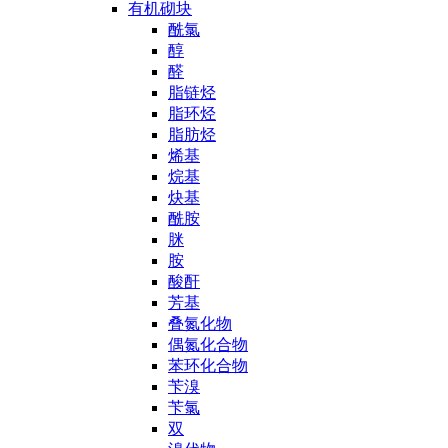
有机砌块
酰氯
醇
醛
脂链烃
脂环烃
脂肪烃
烯基
烷基
炔基
酰胺
脒
胺
酸酐
芳基
叠氮化物
偶氮化合物
苯环化合物
苄溴
苄氯
双