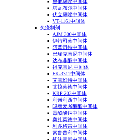
舍他康唑中间体
塔瓦布尔中间体
伏立康唑中间体
VT-1161中间体
免疫制剂
AJM-300中间体
伊特司莫中间体
阿普司特中间体
巴瑞克替尼中间体
达布非酮中间体
得克替尼 中间体
FK-3311中间体
艾替班特中间体
艾拉莫德中间体
KRP-203中间体
利诺利西中间体
吗替麦考酚酯中间体
霉酚酸钠中间体
奥扎莫德中间体
利多格雷中间体
索鲁普利中间体
托法替尼中间体