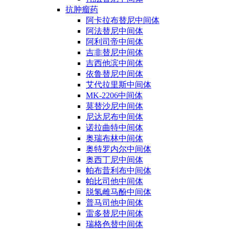
抗肿瘤药
阿卡拉布替尼中间体
阿法替尼中间体
阿利司帝中间体
吉非替尼中间体
吉西他滨中间体
依鲁替尼中间体
艾代拉里斯中间体
MK-2206中间体
莫替沙尼中间体
尼达尼布中间体
诺拉曲特中间体
奥瑞布林中间体
奥特罗内尔中间体
奥西丁尼中间体
帕布昔利布中间体
帕比司他中间体
脱氢雌马酚中间体
普马司他中间体
雷多替尼中间体
瑞格色替中间体