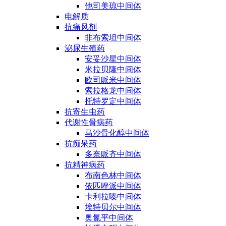
他司美琼中间体
电解质
抗痛风剂
非布索坦中间体
泌尿生殖药
安妥沙星中间体
米拉贝隆中间体
欧司哌米中间体
索拉格龙中间体
托特罗定中间体
抗寄生虫药
代谢性骨病药
马沙骨化醇中间体
抗痴呆药
多奈哌齐中间体
抗精神病药
布南色林中间体
依匹唑派中间体
卡利拉嗪中间体
埃特贝尔中间体
奥氮平中间体