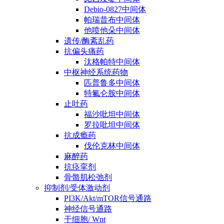
Debio-0827中间体
帕瑞昔布中间体
他喷他朵中间体
遗传/酶紊乱药
抗偏头痛药
汰格帕特中间体
中枢神经系统药物
匹普鲁多中间体
特氟仑胺中间体
止吐药
福沙吡坦中间体
罗拉吡坦中间体
抗成瘾药
伐伦克林中间体
麻醉药
抗痉挛剂
骨骼肌松弛剂
抑制剂/受体激动剂
PI3K/Akt/mTOR信号通路
神经信号通路
干细胞/ Wnt