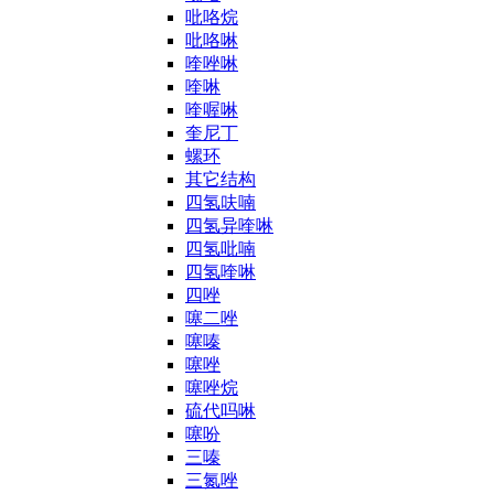
吡咯烷
吡咯啉
喹唑啉
喹啉
喹喔啉
奎尼丁
螺环
其它结构
四氢呋喃
四氢异喹啉
四氢吡喃
四氢喹啉
四唑
噻二唑
噻嗪
噻唑
噻唑烷
硫代吗啉
噻吩
三嗪
三氮唑