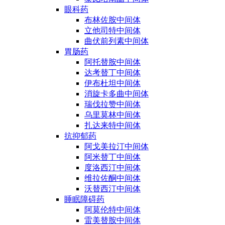
眼科药
布林佐胺中间体
立他司特中间体
曲伏前列素中间体
胃肠药
阿托替胺中间体
达考替丁中间体
伊布杜坦中间体
消旋卡多曲中间体
瑞伐拉赞中间体
乌里莫林中间体
扎达来特中间体
抗抑郁药
阿戈美拉汀中间体
阿米替丁中间体
度洛西汀中间体
维拉佐酮中间体
沃替西汀中间体
睡眠障碍药
阿莫伦特中间体
雷美替胺中间体