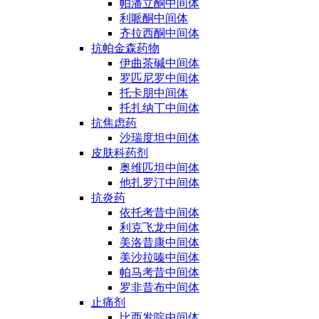
帕潘立酮中间体
利哌酮中间体
齐拉西酮中间体
抗帕金森药物
伊曲茶碱中间体
罗匹尼罗中间体
托卡朋中间体
托扎纳丁中间体
抗焦虑药
沙瑞度坦中间体
皮肤科药剂
奥维匹坦中间体
他扎罗汀中间体
抗炎药
依托考昔中间体
利克飞龙中间体
美洛昔康中间体
美沙拉嗪中间体
帕马考昔中间体
罗非昔布中间体
止痛剂
比西发啶中间体