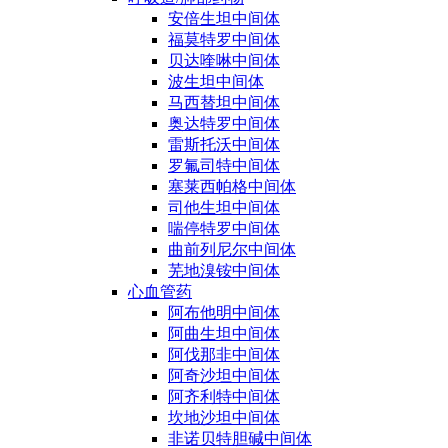
安倍生坦中间体
福莫特罗中间体
贝达喹啉中间体
波生坦中间体
马西替坦中间体
奥达特罗中间体
雷斯托沃中间体
罗氟司特中间体
塞莱西帕格中间体
司他生坦中间体
喘停特罗中间体
曲前列尼尔中间体
芜地溴铵中间体
心血管药
阿布他明中间体
阿曲生坦中间体
阿伐那非中间体
阿奇沙坦中间体
阿齐利特中间体
坎地沙坦中间体
非诺贝特胆碱中间体