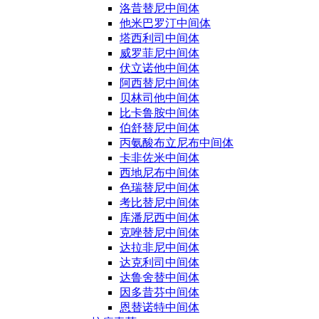
洛昔替尼中间体
他米巴罗汀中间体
塔西利司中间体
威罗菲尼中间体
伏立诺他中间体
阿西替尼中间体
贝林司他中间体
比卡鲁胺中间体
伯舒替尼中间体
丙氨酸布立尼布中间体
卡非佐米中间体
西地尼布中间体
色瑞替尼中间体
考比替尼中间体
库潘尼西中间体
克唑替尼中间体
达拉非尼中间体
达克利司中间体
达鲁舍替中间体
因多昔芬中间体
恩替诺特中间体