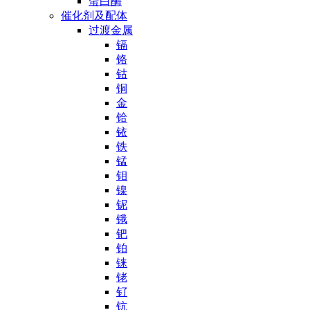
蛋白酶
催化剂及配体
过渡金属
镉
铬
钴
铜
金
铪
铱
铁
锰
钼
镍
铌
锇
钯
铂
铼
铑
钌
钪