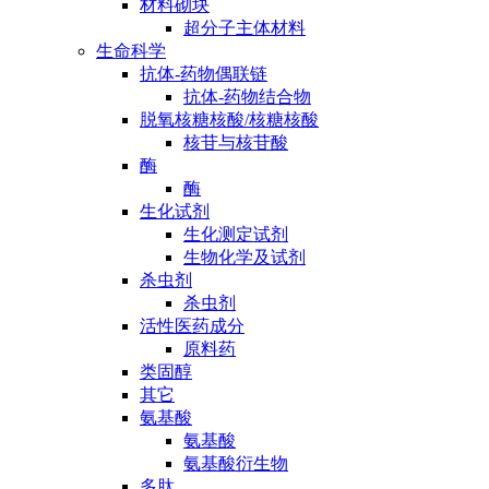
材料砌块
超分子主体材料
生命科学
抗体-药物偶联链
抗体-药物结合物
脱氧核糖核酸/核糖核酸
核苷与核苷酸
酶
酶
生化试剂
生化测定试剂
生物化学及试剂
杀虫剂
杀虫剂
活性医药成分
原料药
类固醇
其它
氨基酸
氨基酸
氨基酸衍生物
多肽