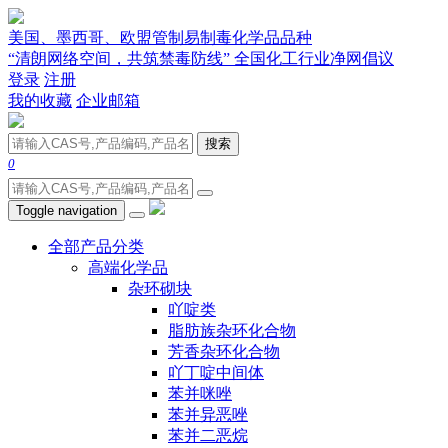
美国、墨西哥、欧盟管制易制毒化学品品种
“清朗网络空间，共筑禁毒防线” 全国化工行业净网倡议
登录
注册
我的收藏
企业邮箱
搜索
0
Toggle navigation
全部产品分类
高端化学品
杂环砌块
吖啶类
脂肪族杂环化合物
芳香杂环化合物
吖丁啶中间体
苯并咪唑
苯并异恶唑
苯并二恶烷