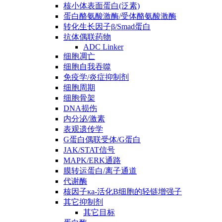
核小体表面蛋白(泛素)
蛋白酪氨酸激酶/受体酪氨酸激酶
转化生长因子β/Smad蛋白
抗体偶联药物
ADC Linker
细胞凋亡
细胞自我吞噬
免疫学/炎症抑制剂
细胞周期
细胞骨架
DNA损伤
内分泌/激素
表观遗传学
G蛋白偶联受体/G蛋白
JAK/STAT信号
MAPK/ERK通路
膜转运蛋白/离子通道
代谢酶
核因子κa-活化B细胞的轻链增强子
其它抑制剂
其它目标