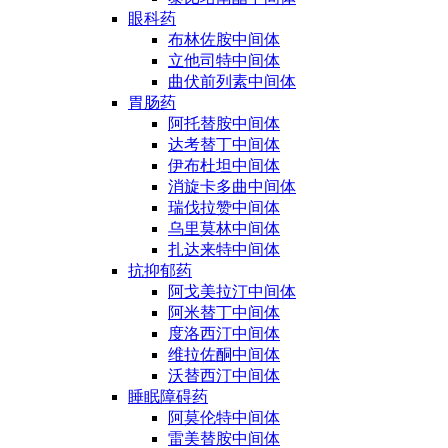
眼科药
布林佐胺中间体
立他司特中间体
曲伏前列素中间体
胃肠药
阿托替胺中间体
达考替丁中间体
伊布杜坦中间体
消旋卡多曲中间体
瑞伐拉赞中间体
乌里莫林中间体
扎达来特中间体
抗抑郁药
阿戈美拉汀中间体
阿米替丁中间体
度洛西汀中间体
维拉佐酮中间体
沃替西汀中间体
睡眠障碍药
阿莫伦特中间体
雷美替胺中间体