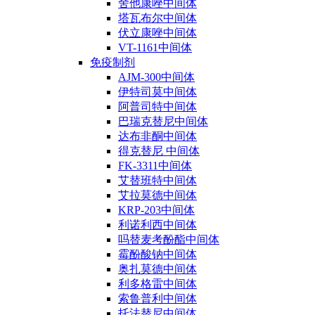
舍他康唑中间体
塔瓦布尔中间体
伏立康唑中间体
VT-1161中间体
免疫制剂
AJM-300中间体
伊特司莫中间体
阿普司特中间体
巴瑞克替尼中间体
达布非酮中间体
得克替尼 中间体
FK-3311中间体
艾替班特中间体
艾拉莫德中间体
KRP-203中间体
利诺利西中间体
吗替麦考酚酯中间体
霉酚酸钠中间体
奥扎莫德中间体
利多格雷中间体
索鲁普利中间体
托法替尼中间体