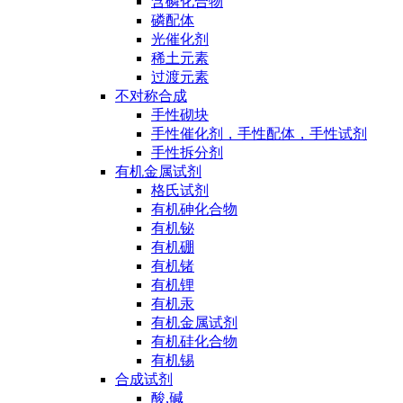
含磷化合物
磷配体
光催化剂
稀土元素
过渡元素
不对称合成
手性砌块
手性催化剂，手性配体，手性试剂
手性拆分剂
有机金属试剂
格氏试剂
有机砷化合物
有机铋
有机硼
有机锗
有机锂
有机汞
有机金属试剂
有机硅化合物
有机锡
合成试剂
酸,碱