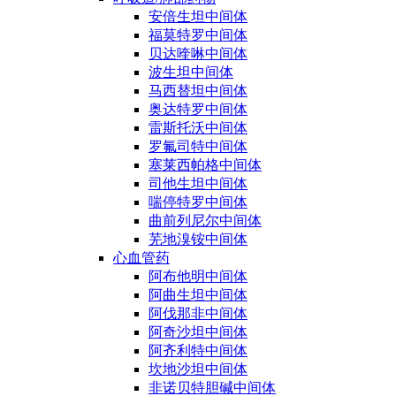
安倍生坦中间体
福莫特罗中间体
贝达喹啉中间体
波生坦中间体
马西替坦中间体
奥达特罗中间体
雷斯托沃中间体
罗氟司特中间体
塞莱西帕格中间体
司他生坦中间体
喘停特罗中间体
曲前列尼尔中间体
芜地溴铵中间体
心血管药
阿布他明中间体
阿曲生坦中间体
阿伐那非中间体
阿奇沙坦中间体
阿齐利特中间体
坎地沙坦中间体
非诺贝特胆碱中间体