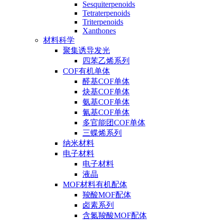
Sesquiterpenoids
Tetraterpenoids
Triterpenoids
Xanthones
材料科学
聚集诱导发光
四苯乙烯系列
COF有机单体
醛基COF单体
炔基COF单体
氨基COF单体
氰基COF单体
多官能团COF单体
三蝶烯系列
纳米材料
电子材料
电子材料
液晶
MOF材料有机配体
羧酸MOF配体
卤素系列
含氮羧酸MOF配体