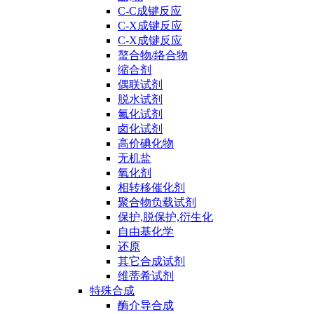
C-C成键反应
C-X成键反应
C-X成键反应
螯合物/络合物
缩合剂
偶联试剂
脱水试剂
氟化试剂
卤化试剂
高价碘化物
无机盐
氧化剂
相转移催化剂
聚合物负载试剂
保护,脱保护,衍生化
自由基化学
还原
其它合成试剂
维蒂希试剂
特殊合成
酶介导合成