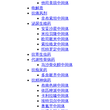
他司美琼中间体
电解质
抗痛风剂
非布索坦中间体
泌尿生殖药
安妥沙星中间体
米拉贝隆中间体
欧司哌米中间体
索拉格龙中间体
托特罗定中间体
抗寄生虫药
代谢性骨病药
马沙骨化醇中间体
抗痴呆药
多奈哌齐中间体
抗精神病药
布南色林中间体
依匹唑派中间体
卡利拉嗪中间体
埃特贝尔中间体
奥氮平中间体