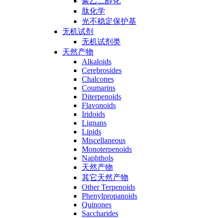
聚乙二醇化
肽化学
光不稳定保护基
无机试剂
无机试剂类
天然产物
Alkaloids
Cerebrosides
Chalcones
Coumarins
Diterpenoids
Flavonoids
Iridoids
Lignans
Lipids
Miscellaneous
Monoterpenoids
Naphthols
天然产物
其它天然产物
Other Terpenoids
Phenylpropanoids
Quinones
Saccharides