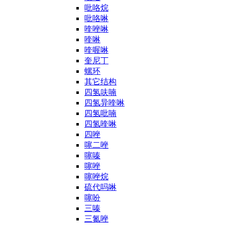
吡咯烷
吡咯啉
喹唑啉
喹啉
喹喔啉
奎尼丁
螺环
其它结构
四氢呋喃
四氢异喹啉
四氢吡喃
四氢喹啉
四唑
噻二唑
噻嗪
噻唑
噻唑烷
硫代吗啉
噻吩
三嗪
三氮唑