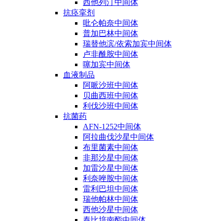
西他列汀中间体
抗痉挛剂
吡仑帕奈中间体
普加巴林中间体
瑞替他滨/依索加宾中间体
卢非酰胺中间体
噻加宾中间体
血液制品
阿哌沙班中间体
贝曲西班中间体
利伐沙班中间体
抗菌药
AFN-1252中间体
阿拉曲伐沙星中间体
布里菌素中间体
非那沙星中间体
加雷沙星中间体
利奈唑胺中间体
雷利巴坦中间体
瑞他帕林中间体
西他沙星中间体
泰比培南酯中间体