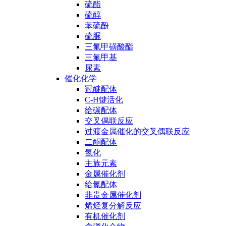
硫酯
硫醇
苯硫酚
硫脲
三氟甲磺酸酯
三氟甲基
尿素
催化化学
冠醚配体
C-H键活化
给碳配体
交叉偶联反应
过渡金属催化的交叉偶联反应
二酮配体
氢化
主族元素
金属催化剂
给氮配体
非贵金属催化剂
烯烃复分解反应
有机催化剂