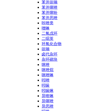
苯并呋喃
苯并噻唑
苯并噻吩
苯并恶唑
咔唑类
噌啉
二氧戊环
二噁英
环氧化合物
呋喃
卤代杂环
杂环砌块
咪唑
咪唑烷
咪唑啉
吲唑
吲哚
吲哚啉
异喹啉
异噻唑
异恶唑