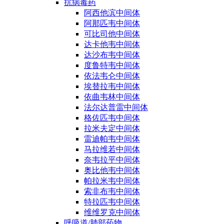
抗病毒药
阿西他滨中间体
阿那匹韦中间体
可比司他中间体
达卡他韦中间体
达沙布韦中间体
度鲁特韦中间体
依法韦仑中间体
埃替拉韦中间体
依曲韦林中间体
法尔达普雷中间体
格佐匹韦中间体
拉米夫定中间体
雷迪帕韦中间体
马拉维若中间体
奈韦拉平中间体
奥比他韦中间体
帕拉米韦中间体
索非布韦中间体
特拉匹韦中间体
维维罗克中间体
呼吸道/肺部药物