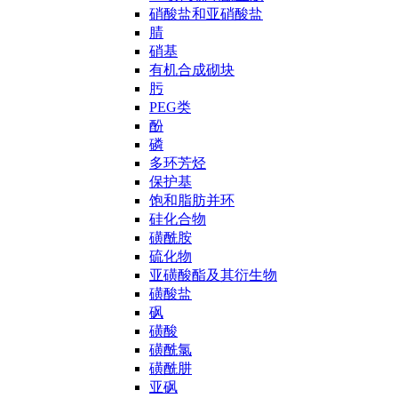
硝酸盐和亚硝酸盐
腈
硝基
有机合成砌块
肟
PEG类
酚
磷
多环芳烃
保护基
饱和脂肪并环
硅化合物
磺酰胺
硫化物
亚磺酸酯及其衍生物
磺酸盐
砜
磺酸
磺酰氯
磺酰肼
亚砜