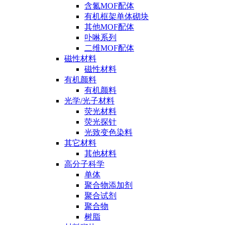
含氮MOF配体
有机框架单体砌块
其他MOF配体
卟啉系列
二维MOF配体
磁性材料
磁性材料
有机颜料
有机颜料
光学/光子材料
荧光材料
荧光探针
光致变色染料
其它材料
其他材料
高分子科学
单体
聚合物添加剂
聚合试剂
聚合物
树脂