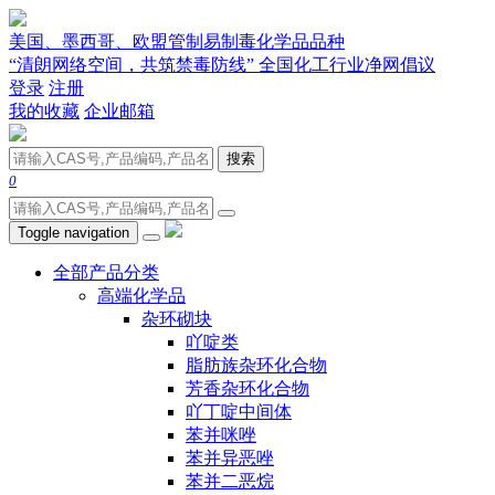
美国、墨西哥、欧盟管制易制毒化学品品种
“清朗网络空间，共筑禁毒防线” 全国化工行业净网倡议
登录
注册
我的收藏
企业邮箱
搜索
0
Toggle navigation
全部产品分类
高端化学品
杂环砌块
吖啶类
脂肪族杂环化合物
芳香杂环化合物
吖丁啶中间体
苯并咪唑
苯并异恶唑
苯并二恶烷