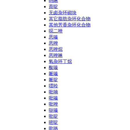
吗啉
萘啶
无卤杂环砌块
其它脂肪杂环化合物
其他芳香杂环化合物
噁二唑
恶嗪
恶唑
恶唑烷
恶唑啉
氧杂环丁烷
酞嗪
哌嗪
哌啶
嘌呤
吡喃
吡嗪
吡唑
哒嗪
吡啶
嘧啶
吡咯