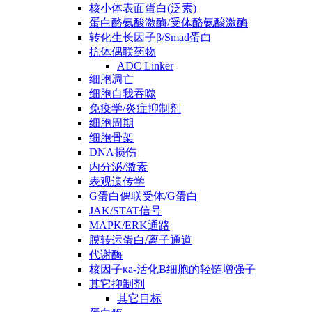
核小体表面蛋白(泛素)
蛋白酪氨酸激酶/受体酪氨酸激酶
转化生长因子β/Smad蛋白
抗体偶联药物
ADC Linker
细胞凋亡
细胞自我吞噬
免疫学/炎症抑制剂
细胞周期
细胞骨架
DNA损伤
内分泌/激素
表观遗传学
G蛋白偶联受体/G蛋白
JAK/STAT信号
MAPK/ERK通路
膜转运蛋白/离子通道
代谢酶
核因子κa-活化B细胞的轻链增强子
其它抑制剂
其它目标