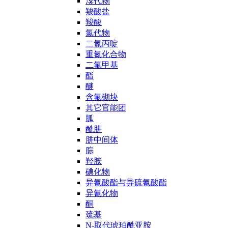
溴代物
羧酸盐
羧酸
氯代物
二氮丙啶
重氮化合物
二氟甲基
酯
醚
含氟砌块
其它官能团
胍
酰肼
肼中间体
腙
羟胺
碘化物
异氰酸酯与异硫氰酸酯
异氰化物
酮
巯基
N-取代琥珀酰亚胺