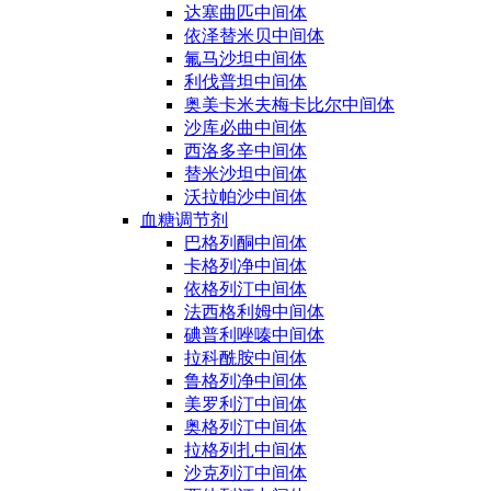
达塞曲匹中间体
依泽替米贝中间体
氟马沙坦中间体
利伐普坦中间体
奥美卡米夫梅卡比尔中间体
沙库必曲中间体
西洛多辛中间体
替米沙坦中间体
沃拉帕沙中间体
血糖调节剂
巴格列酮中间体
卡格列净中间体
依格列汀中间体
法西格利姆中间体
碘普利唑嗪中间体
拉科酰胺中间体
鲁格列净中间体
美罗利汀中间体
奥格列汀中间体
拉格列扎中间体
沙克列汀中间体