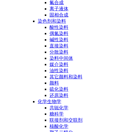
氟合成
离子液体
固相合成
染色剂和染料
酸性染料
偶氮染料
碱性染料
直接染料
分散染料
染料中间体
媒介染料
油性染料
其它颜料和染料
颜料
硫化染料
还原染料
化学生物学
共轭化学
糖科学
联接剂和交联剂
核酸化学