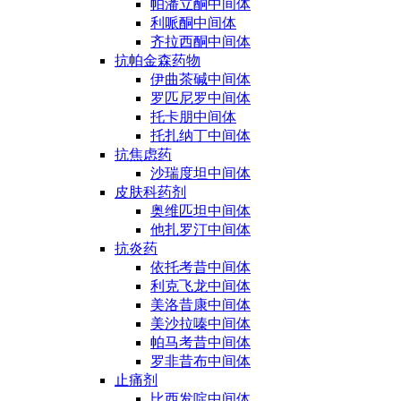
帕潘立酮中间体
利哌酮中间体
齐拉西酮中间体
抗帕金森药物
伊曲茶碱中间体
罗匹尼罗中间体
托卡朋中间体
托扎纳丁中间体
抗焦虑药
沙瑞度坦中间体
皮肤科药剂
奥维匹坦中间体
他扎罗汀中间体
抗炎药
依托考昔中间体
利克飞龙中间体
美洛昔康中间体
美沙拉嗪中间体
帕马考昔中间体
罗非昔布中间体
止痛剂
比西发啶中间体