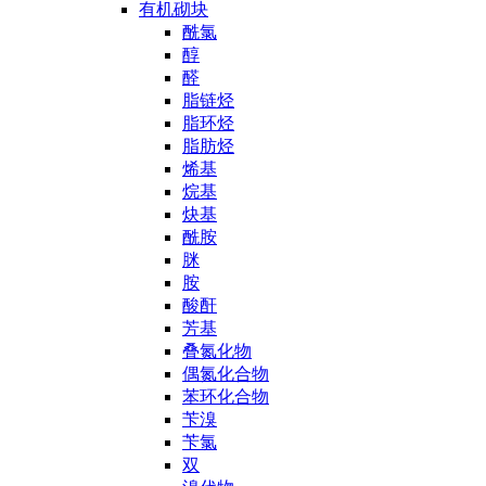
有机砌块
酰氯
醇
醛
脂链烃
脂环烃
脂肪烃
烯基
烷基
炔基
酰胺
脒
胺
酸酐
芳基
叠氮化物
偶氮化合物
苯环化合物
苄溴
苄氯
双