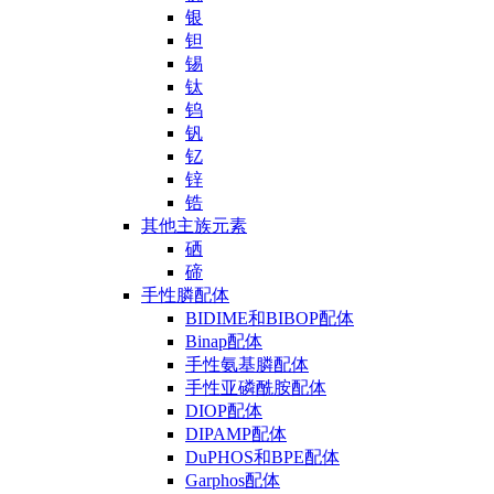
银
钽
锡
钛
钨
钒
钇
锌
锆
其他主族元素
硒
碲
手性膦配体
BIDIME和BIBOP配体
Binap配体
手性氨基膦配体
手性亚磷酰胺配体
DIOP配体
DIPAMP配体
DuPHOS和BPE配体
Garphos配体