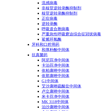
流感病毒
非核苷逆转录酶抑制剂
核苷逆转录酶抑制剂
正痘病毒
逆转录酶
呼吸道合胞病毒
严重急性呼吸窘迫综合征冠状病毒
鲨烯环氧酶
牙科和口腔用药
和厚朴酚中间体
抗真菌药
阿尼芬净中间体
卡泊芬净中间体
依柏康唑中间体
依那康唑中间体
G1中间体
艾沙康唑硫酸盐中间体
卢立康唑中间体
米卡芬净中间体
MK 3118中间体
泊沙康唑中间体