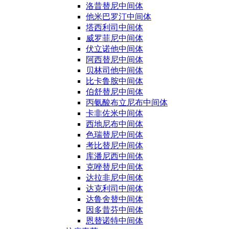
洛昔替尼中间体
他米巴罗汀中间体
塔西利司中间体
威罗菲尼中间体
伏立诺他中间体
阿西替尼中间体
贝林司他中间体
比卡鲁胺中间体
伯舒替尼中间体
丙氨酸布立尼布中间体
卡非佐米中间体
西地尼布中间体
色瑞替尼中间体
考比替尼中间体
库潘尼西中间体
克唑替尼中间体
达拉非尼中间体
达克利司中间体
达鲁舍替中间体
因多昔芬中间体
恩替诺特中间体