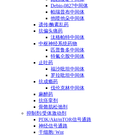
Debio-0827中间体
帕瑞昔布中间体
他喷他朵中间体
遗传/酶紊乱药
抗偏头痛药
汰格帕特中间体
中枢神经系统药物
匹普鲁多中间体
特氟仑胺中间体
止吐药
福沙吡坦中间体
罗拉吡坦中间体
抗成瘾药
伐伦克林中间体
麻醉药
抗痉挛剂
骨骼肌松弛剂
抑制剂/受体激动剂
PI3K/Akt/mTOR信号通路
神经信号通路
干细胞/ Wnt