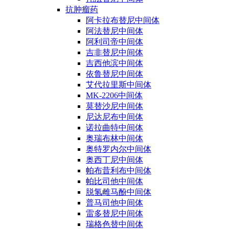
抗肿瘤药
阿卡拉布替尼中间体
阿法替尼中间体
阿利司帝中间体
吉非替尼中间体
吉西他滨中间体
依鲁替尼中间体
艾代拉里斯中间体
MK-2206中间体
莫替沙尼中间体
尼达尼布中间体
诺拉曲特中间体
奥瑞布林中间体
奥特罗内尔中间体
奥西丁尼中间体
帕布昔利布中间体
帕比司他中间体
脱氢雌马酚中间体
普马司他中间体
雷多替尼中间体
瑞格色替中间体