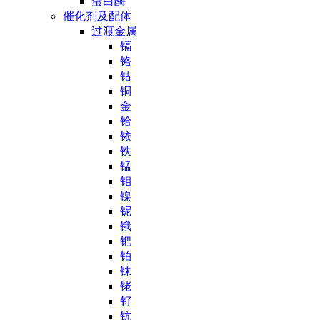
蛋白酶
催化剂及配体
过渡金属
镉
铬
钴
铜
金
铪
铱
铁
锰
钼
镍
铌
锇
钯
铂
铼
铑
钌
钪