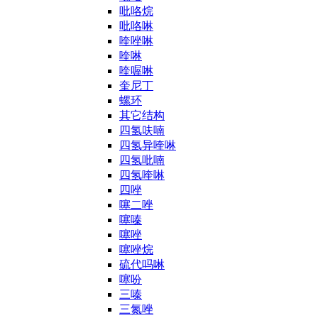
吡咯烷
吡咯啉
喹唑啉
喹啉
喹喔啉
奎尼丁
螺环
其它结构
四氢呋喃
四氢异喹啉
四氢吡喃
四氢喹啉
四唑
噻二唑
噻嗪
噻唑
噻唑烷
硫代吗啉
噻吩
三嗪
三氮唑