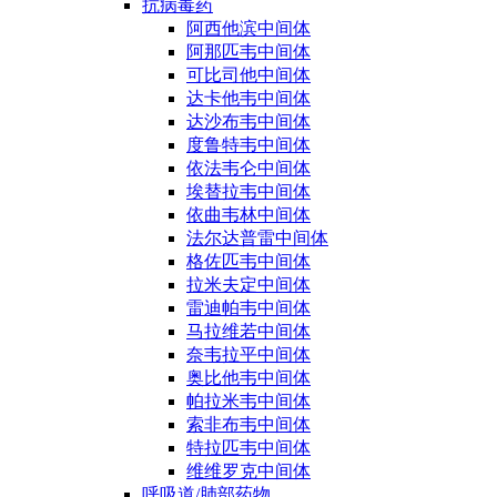
抗病毒药
阿西他滨中间体
阿那匹韦中间体
可比司他中间体
达卡他韦中间体
达沙布韦中间体
度鲁特韦中间体
依法韦仑中间体
埃替拉韦中间体
依曲韦林中间体
法尔达普雷中间体
格佐匹韦中间体
拉米夫定中间体
雷迪帕韦中间体
马拉维若中间体
奈韦拉平中间体
奥比他韦中间体
帕拉米韦中间体
索非布韦中间体
特拉匹韦中间体
维维罗克中间体
呼吸道/肺部药物