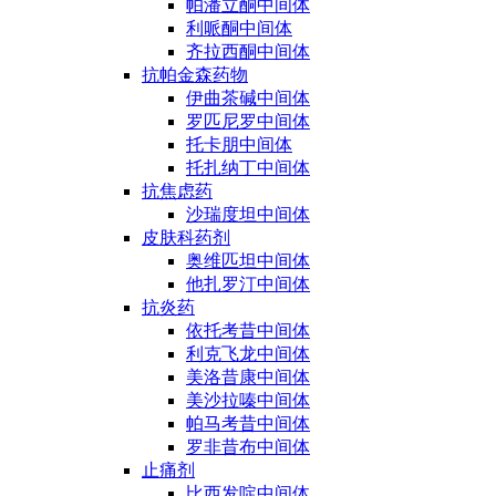
帕潘立酮中间体
利哌酮中间体
齐拉西酮中间体
抗帕金森药物
伊曲茶碱中间体
罗匹尼罗中间体
托卡朋中间体
托扎纳丁中间体
抗焦虑药
沙瑞度坦中间体
皮肤科药剂
奥维匹坦中间体
他扎罗汀中间体
抗炎药
依托考昔中间体
利克飞龙中间体
美洛昔康中间体
美沙拉嗪中间体
帕马考昔中间体
罗非昔布中间体
止痛剂
比西发啶中间体