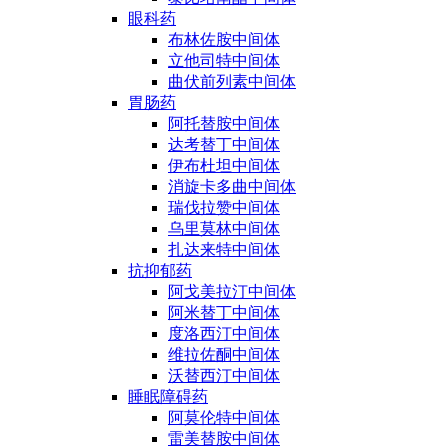
眼科药
布林佐胺中间体
立他司特中间体
曲伏前列素中间体
胃肠药
阿托替胺中间体
达考替丁中间体
伊布杜坦中间体
消旋卡多曲中间体
瑞伐拉赞中间体
乌里莫林中间体
扎达来特中间体
抗抑郁药
阿戈美拉汀中间体
阿米替丁中间体
度洛西汀中间体
维拉佐酮中间体
沃替西汀中间体
睡眠障碍药
阿莫伦特中间体
雷美替胺中间体