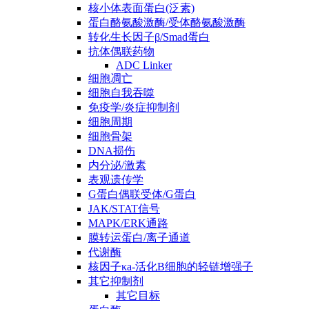
核小体表面蛋白(泛素)
蛋白酪氨酸激酶/受体酪氨酸激酶
转化生长因子β/Smad蛋白
抗体偶联药物
ADC Linker
细胞凋亡
细胞自我吞噬
免疫学/炎症抑制剂
细胞周期
细胞骨架
DNA损伤
内分泌/激素
表观遗传学
G蛋白偶联受体/G蛋白
JAK/STAT信号
MAPK/ERK通路
膜转运蛋白/离子通道
代谢酶
核因子κa-活化B细胞的轻链增强子
其它抑制剂
其它目标