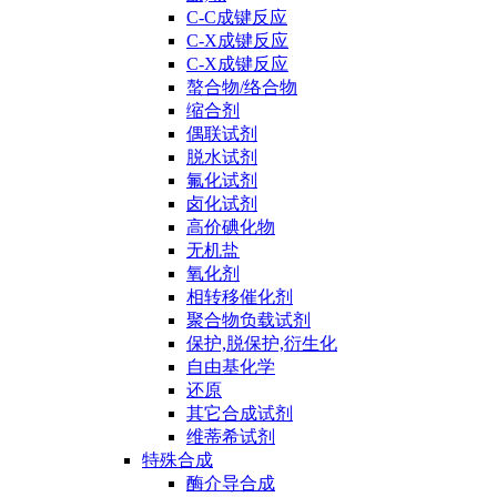
C-C成键反应
C-X成键反应
C-X成键反应
螯合物/络合物
缩合剂
偶联试剂
脱水试剂
氟化试剂
卤化试剂
高价碘化物
无机盐
氧化剂
相转移催化剂
聚合物负载试剂
保护,脱保护,衍生化
自由基化学
还原
其它合成试剂
维蒂希试剂
特殊合成
酶介导合成