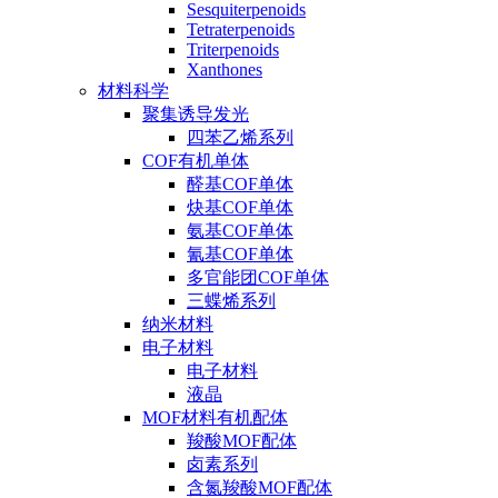
Sesquiterpenoids
Tetraterpenoids
Triterpenoids
Xanthones
材料科学
聚集诱导发光
四苯乙烯系列
COF有机单体
醛基COF单体
炔基COF单体
氨基COF单体
氰基COF单体
多官能团COF单体
三蝶烯系列
纳米材料
电子材料
电子材料
液晶
MOF材料有机配体
羧酸MOF配体
卤素系列
含氮羧酸MOF配体