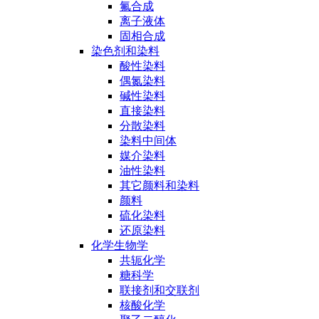
氟合成
离子液体
固相合成
染色剂和染料
酸性染料
偶氮染料
碱性染料
直接染料
分散染料
染料中间体
媒介染料
油性染料
其它颜料和染料
颜料
硫化染料
还原染料
化学生物学
共轭化学
糖科学
联接剂和交联剂
核酸化学