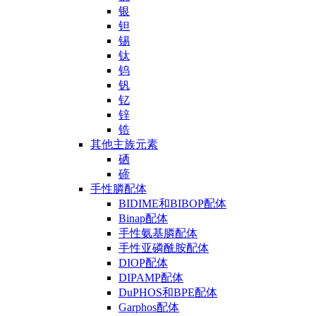
银
钽
锡
钛
钨
钒
钇
锌
锆
其他主族元素
硒
碲
手性膦配体
BIDIME和BIBOP配体
Binap配体
手性氨基膦配体
手性亚磷酰胺配体
DIOP配体
DIPAMP配体
DuPHOS和BPE配体
Garphos配体