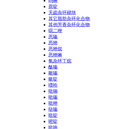
吗啉
萘啶
无卤杂环砌块
其它脂肪杂环化合物
其他芳香杂环化合物
噁二唑
恶嗪
恶唑
恶唑烷
恶唑啉
氧杂环丁烷
酞嗪
哌嗪
哌啶
嘌呤
吡喃
吡嗪
吡唑
哒嗪
吡啶
嘧啶
吡咯