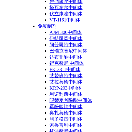
舍他康唑中间体
塔瓦布尔中间体
伏立康唑中间体
VT-1161中间体
免疫制剂
AJM-300中间体
伊特司莫中间体
阿普司特中间体
巴瑞克替尼中间体
达布非酮中间体
得克替尼 中间体
FK-3311中间体
艾替班特中间体
艾拉莫德中间体
KRP-203中间体
利诺利西中间体
吗替麦考酚酯中间体
霉酚酸钠中间体
奥扎莫德中间体
利多格雷中间体
索鲁普利中间体
托法替尼中间体