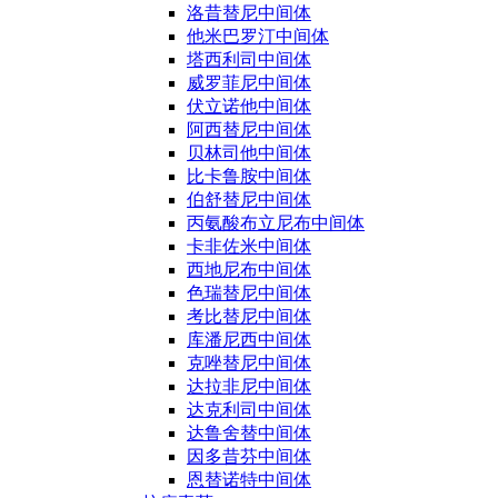
洛昔替尼中间体
他米巴罗汀中间体
塔西利司中间体
威罗菲尼中间体
伏立诺他中间体
阿西替尼中间体
贝林司他中间体
比卡鲁胺中间体
伯舒替尼中间体
丙氨酸布立尼布中间体
卡非佐米中间体
西地尼布中间体
色瑞替尼中间体
考比替尼中间体
库潘尼西中间体
克唑替尼中间体
达拉非尼中间体
达克利司中间体
达鲁舍替中间体
因多昔芬中间体
恩替诺特中间体