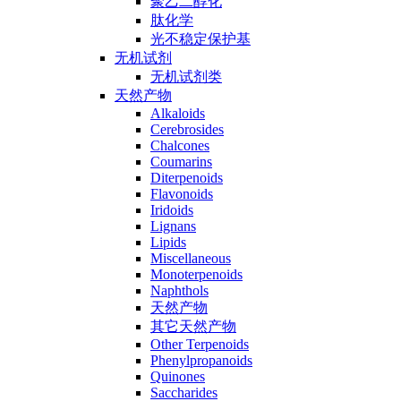
聚乙二醇化
肽化学
光不稳定保护基
无机试剂
无机试剂类
天然产物
Alkaloids
Cerebrosides
Chalcones
Coumarins
Diterpenoids
Flavonoids
Iridoids
Lignans
Lipids
Miscellaneous
Monoterpenoids
Naphthols
天然产物
其它天然产物
Other Terpenoids
Phenylpropanoids
Quinones
Saccharides