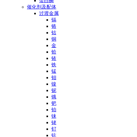
蛋白酶
催化剂及配体
过渡金属
镉
铬
钴
铜
金
铪
铱
铁
锰
钼
镍
铌
锇
钯
铂
铼
铑
钌
钪