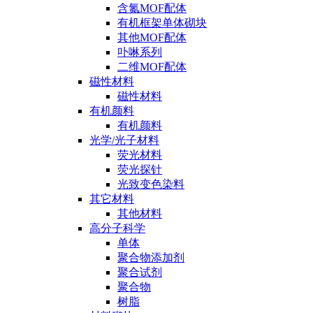
含氮MOF配体
有机框架单体砌块
其他MOF配体
卟啉系列
二维MOF配体
磁性材料
磁性材料
有机颜料
有机颜料
光学/光子材料
荧光材料
荧光探针
光致变色染料
其它材料
其他材料
高分子科学
单体
聚合物添加剂
聚合试剂
聚合物
树脂