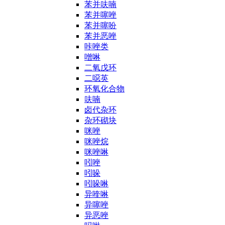
苯并呋喃
苯并噻唑
苯并噻吩
苯并恶唑
咔唑类
噌啉
二氧戊环
二噁英
环氧化合物
呋喃
卤代杂环
杂环砌块
咪唑
咪唑烷
咪唑啉
吲唑
吲哚
吲哚啉
异喹啉
异噻唑
异恶唑