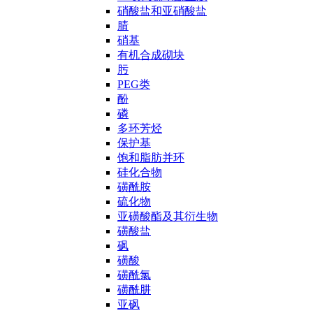
硝酸盐和亚硝酸盐
腈
硝基
有机合成砌块
肟
PEG类
酚
磷
多环芳烃
保护基
饱和脂肪并环
硅化合物
磺酰胺
硫化物
亚磺酸酯及其衍生物
磺酸盐
砜
磺酸
磺酰氯
磺酰肼
亚砜