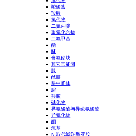
溴代物
羧酸盐
羧酸
氯代物
二氮丙啶
重氮化合物
二氟甲基
酯
醚
含氟砌块
其它官能团
胍
酰肼
肼中间体
腙
羟胺
碘化物
异氰酸酯与异硫氰酸酯
异氰化物
酮
巯基
N-取代琥珀酰亚胺