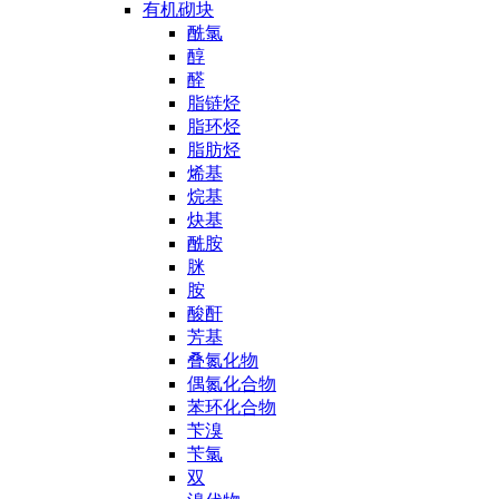
有机砌块
酰氯
醇
醛
脂链烃
脂环烃
脂肪烃
烯基
烷基
炔基
酰胺
脒
胺
酸酐
芳基
叠氮化物
偶氮化合物
苯环化合物
苄溴
苄氯
双