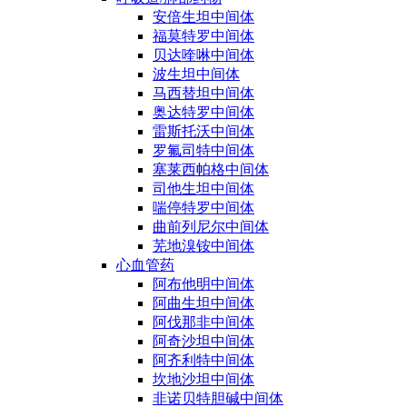
安倍生坦中间体
福莫特罗中间体
贝达喹啉中间体
波生坦中间体
马西替坦中间体
奥达特罗中间体
雷斯托沃中间体
罗氟司特中间体
塞莱西帕格中间体
司他生坦中间体
喘停特罗中间体
曲前列尼尔中间体
芜地溴铵中间体
心血管药
阿布他明中间体
阿曲生坦中间体
阿伐那非中间体
阿奇沙坦中间体
阿齐利特中间体
坎地沙坦中间体
非诺贝特胆碱中间体