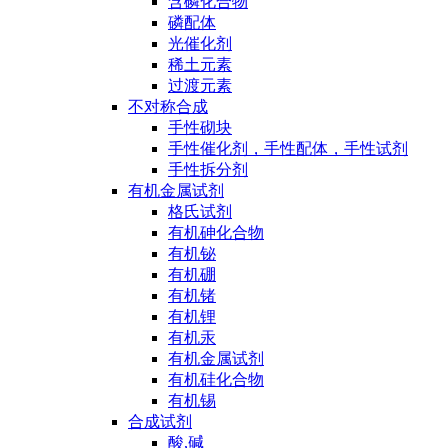
含磷化合物
磷配体
光催化剂
稀土元素
过渡元素
不对称合成
手性砌块
手性催化剂，手性配体，手性试剂
手性拆分剂
有机金属试剂
格氏试剂
有机砷化合物
有机铋
有机硼
有机锗
有机锂
有机汞
有机金属试剂
有机硅化合物
有机锡
合成试剂
酸,碱