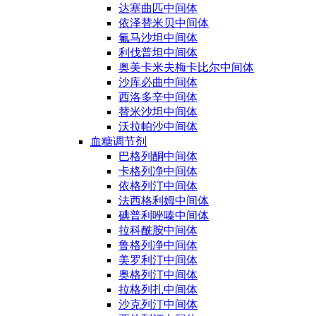
达塞曲匹中间体
依泽替米贝中间体
氟马沙坦中间体
利伐普坦中间体
奥美卡米夫梅卡比尔中间体
沙库必曲中间体
西洛多辛中间体
替米沙坦中间体
沃拉帕沙中间体
血糖调节剂
巴格列酮中间体
卡格列净中间体
依格列汀中间体
法西格利姆中间体
碘普利唑嗪中间体
拉科酰胺中间体
鲁格列净中间体
美罗利汀中间体
奥格列汀中间体
拉格列扎中间体
沙克列汀中间体