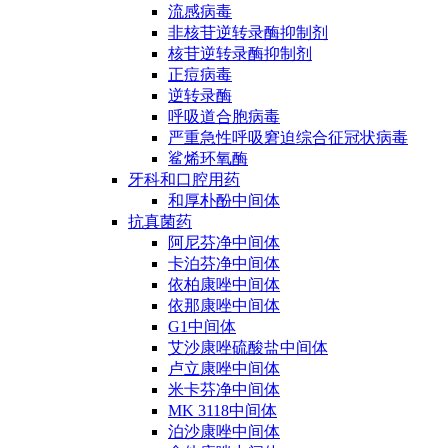
流感病毒
非核苷逆转录酶抑制剂
核苷逆转录酶抑制剂
正痘病毒
逆转录酶
呼吸道合胞病毒
严重急性呼吸窘迫综合征冠状病毒
鲨烯环氧酶
牙科和口腔用药
和厚朴酚中间体
抗真菌药
阿尼芬净中间体
卡泊芬净中间体
依柏康唑中间体
依那康唑中间体
G1中间体
艾沙康唑硫酸盐中间体
卢立康唑中间体
米卡芬净中间体
MK 3118中间体
泊沙康唑中间体