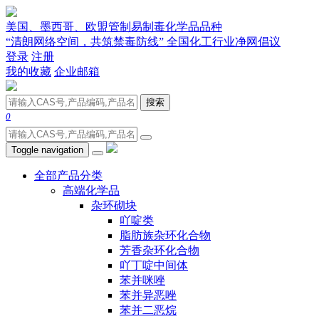
美国、墨西哥、欧盟管制易制毒化学品品种
“清朗网络空间，共筑禁毒防线” 全国化工行业净网倡议
登录
注册
我的收藏
企业邮箱
搜索
0
Toggle navigation
全部产品分类
高端化学品
杂环砌块
吖啶类
脂肪族杂环化合物
芳香杂环化合物
吖丁啶中间体
苯并咪唑
苯并异恶唑
苯并二恶烷