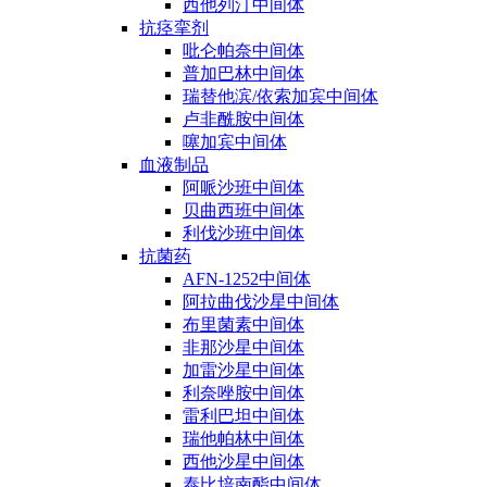
西他列汀中间体
抗痉挛剂
吡仑帕奈中间体
普加巴林中间体
瑞替他滨/依索加宾中间体
卢非酰胺中间体
噻加宾中间体
血液制品
阿哌沙班中间体
贝曲西班中间体
利伐沙班中间体
抗菌药
AFN-1252中间体
阿拉曲伐沙星中间体
布里菌素中间体
非那沙星中间体
加雷沙星中间体
利奈唑胺中间体
雷利巴坦中间体
瑞他帕林中间体
西他沙星中间体
泰比培南酯中间体