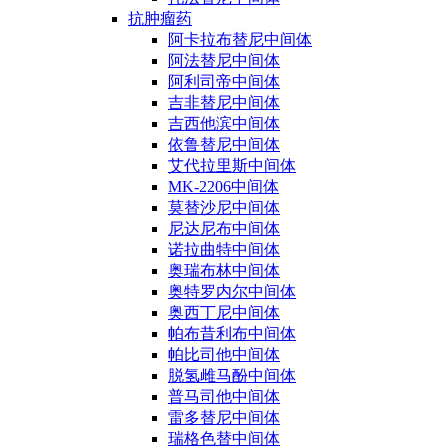
抗肿瘤药
阿卡拉布替尼中间体
阿法替尼中间体
阿利司帝中间体
吉非替尼中间体
吉西他滨中间体
依鲁替尼中间体
艾代拉里斯中间体
MK-2206中间体
莫替沙尼中间体
尼达尼布中间体
诺拉曲特中间体
奥瑞布林中间体
奥特罗内尔中间体
奥西丁尼中间体
帕布昔利布中间体
帕比司他中间体
脱氢雌马酚中间体
普马司他中间体
雷多替尼中间体
瑞格色替中间体