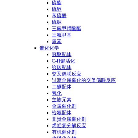
硫酯
硫醇
苯硫酚
硫脲
三氟甲磺酸酯
三氟甲基
尿素
催化化学
冠醚配体
C-H键活化
给碳配体
交叉偶联反应
过渡金属催化的交叉偶联反应
二酮配体
氢化
主族元素
金属催化剂
给氮配体
非贵金属催化剂
烯烃复分解反应
有机催化剂