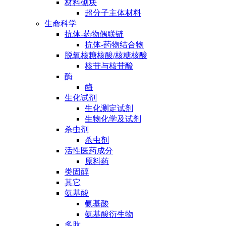
材料砌块
超分子主体材料
生命科学
抗体-药物偶联链
抗体-药物结合物
脱氧核糖核酸/核糖核酸
核苷与核苷酸
酶
酶
生化试剂
生化测定试剂
生物化学及试剂
杀虫剂
杀虫剂
活性医药成分
原料药
类固醇
其它
氨基酸
氨基酸
氨基酸衍生物
多肽