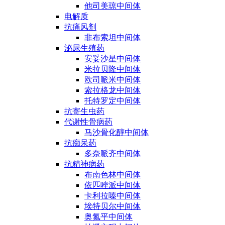
他司美琼中间体
电解质
抗痛风剂
非布索坦中间体
泌尿生殖药
安妥沙星中间体
米拉贝隆中间体
欧司哌米中间体
索拉格龙中间体
托特罗定中间体
抗寄生虫药
代谢性骨病药
马沙骨化醇中间体
抗痴呆药
多奈哌齐中间体
抗精神病药
布南色林中间体
依匹唑派中间体
卡利拉嗪中间体
埃特贝尔中间体
奥氮平中间体