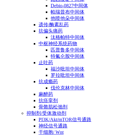
Debio-0827中间体
帕瑞昔布中间体
他喷他朵中间体
遗传/酶紊乱药
抗偏头痛药
汰格帕特中间体
中枢神经系统药物
匹普鲁多中间体
特氟仑胺中间体
止吐药
福沙吡坦中间体
罗拉吡坦中间体
抗成瘾药
伐伦克林中间体
麻醉药
抗痉挛剂
骨骼肌松弛剂
抑制剂/受体激动剂
PI3K/Akt/mTOR信号通路
神经信号通路
干细胞/ Wnt