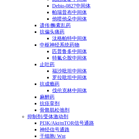
Debio-0827中间体
帕瑞昔布中间体
他喷他朵中间体
遗传/酶紊乱药
抗偏头痛药
汰格帕特中间体
中枢神经系统药物
匹普鲁多中间体
特氟仑胺中间体
止吐药
福沙吡坦中间体
罗拉吡坦中间体
抗成瘾药
伐伦克林中间体
麻醉药
抗痉挛剂
骨骼肌松弛剂
抑制剂/受体激动剂
PI3K/Akt/mTOR信号通路
神经信号通路
干细胞/ Wnt