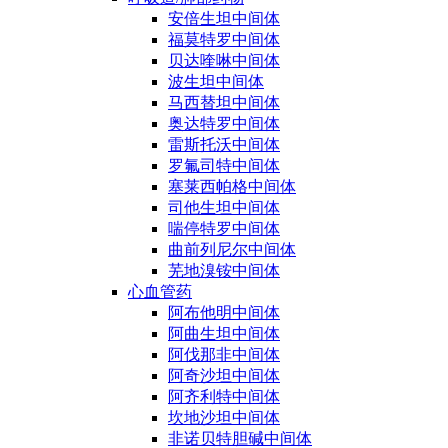
安倍生坦中间体
福莫特罗中间体
贝达喹啉中间体
波生坦中间体
马西替坦中间体
奥达特罗中间体
雷斯托沃中间体
罗氟司特中间体
塞莱西帕格中间体
司他生坦中间体
喘停特罗中间体
曲前列尼尔中间体
芜地溴铵中间体
心血管药
阿布他明中间体
阿曲生坦中间体
阿伐那非中间体
阿奇沙坦中间体
阿齐利特中间体
坎地沙坦中间体
非诺贝特胆碱中间体