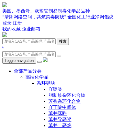
美国、墨西哥、欧盟管制易制毒化学品品种
“清朗网络空间，共筑禁毒防线” 全国化工行业净网倡议
登录
注册
我的收藏
企业邮箱
搜索
0
Toggle navigation
全部产品分类
高端化学品
杂环砌块
吖啶类
脂肪族杂环化合物
芳香杂环化合物
吖丁啶中间体
苯并咪唑
苯并异恶唑
苯并二恶烷