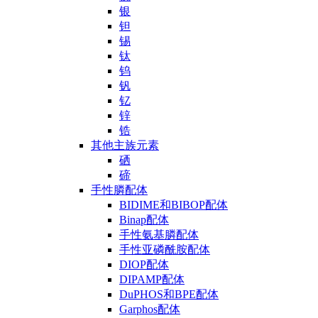
银
钽
锡
钛
钨
钒
钇
锌
锆
其他主族元素
硒
碲
手性膦配体
BIDIME和BIBOP配体
Binap配体
手性氨基膦配体
手性亚磷酰胺配体
DIOP配体
DIPAMP配体
DuPHOS和BPE配体
Garphos配体