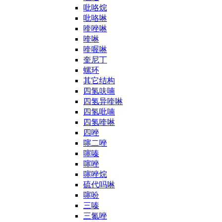
吡咯烷
吡咯啉
喹唑啉
喹啉
喹喔啉
奎尼丁
螺环
其它结构
四氢呋喃
四氢异喹啉
四氢吡喃
四氢喹啉
四唑
噻二唑
噻嗪
噻唑
噻唑烷
硫代吗啉
噻吩
三嗪
三氮唑