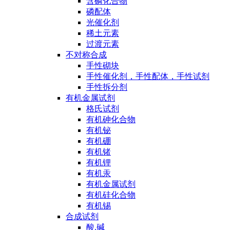
含磷化合物
磷配体
光催化剂
稀土元素
过渡元素
不对称合成
手性砌块
手性催化剂，手性配体，手性试剂
手性拆分剂
有机金属试剂
格氏试剂
有机砷化合物
有机铋
有机硼
有机锗
有机锂
有机汞
有机金属试剂
有机硅化合物
有机锡
合成试剂
酸,碱