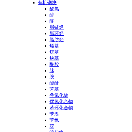
有机砌块
酰氯
醇
醛
脂链烃
脂环烃
脂肪烃
烯基
烷基
炔基
酰胺
脒
胺
酸酐
芳基
叠氮化物
偶氮化合物
苯环化合物
苄溴
苄氯
双