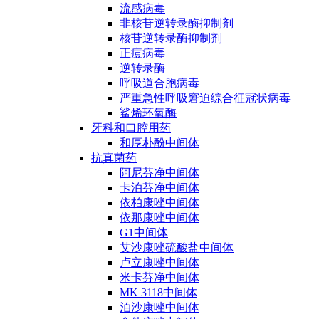
流感病毒
非核苷逆转录酶抑制剂
核苷逆转录酶抑制剂
正痘病毒
逆转录酶
呼吸道合胞病毒
严重急性呼吸窘迫综合征冠状病毒
鲨烯环氧酶
牙科和口腔用药
和厚朴酚中间体
抗真菌药
阿尼芬净中间体
卡泊芬净中间体
依柏康唑中间体
依那康唑中间体
G1中间体
艾沙康唑硫酸盐中间体
卢立康唑中间体
米卡芬净中间体
MK 3118中间体
泊沙康唑中间体