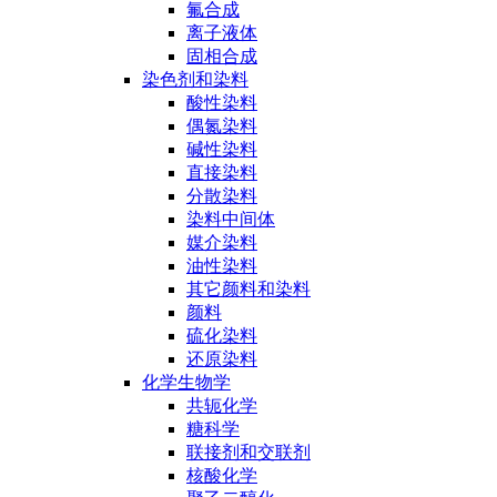
氟合成
离子液体
固相合成
染色剂和染料
酸性染料
偶氮染料
碱性染料
直接染料
分散染料
染料中间体
媒介染料
油性染料
其它颜料和染料
颜料
硫化染料
还原染料
化学生物学
共轭化学
糖科学
联接剂和交联剂
核酸化学