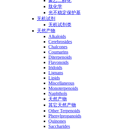
聚乙二醇化
肽化学
光不稳定保护基
无机试剂
无机试剂类
天然产物
Alkaloids
Cerebrosides
Chalcones
Coumarins
Diterpenoids
Flavonoids
Iridoids
Lignans
Lipids
Miscellaneous
Monoterpenoids
Naphthols
天然产物
其它天然产物
Other Terpenoids
Phenylpropanoids
Quinones
Saccharides