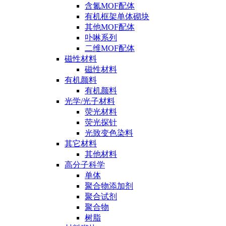
含氮MOF配体
有机框架单体砌块
其他MOF配体
卟啉系列
二维MOF配体
磁性材料
磁性材料
有机颜料
有机颜料
光学/光子材料
荧光材料
荧光探针
光致变色染料
其它材料
其他材料
高分子科学
单体
聚合物添加剂
聚合试剂
聚合物
树脂