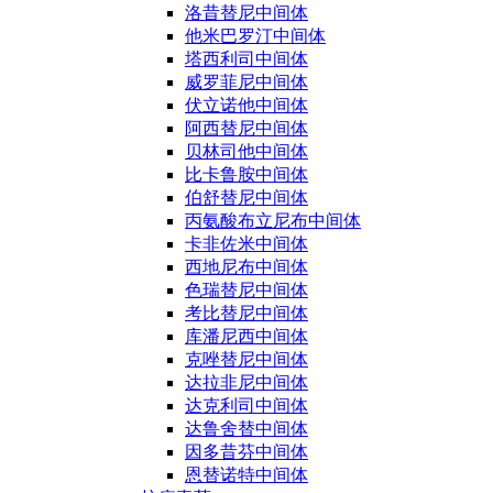
洛昔替尼中间体
他米巴罗汀中间体
塔西利司中间体
威罗菲尼中间体
伏立诺他中间体
阿西替尼中间体
贝林司他中间体
比卡鲁胺中间体
伯舒替尼中间体
丙氨酸布立尼布中间体
卡非佐米中间体
西地尼布中间体
色瑞替尼中间体
考比替尼中间体
库潘尼西中间体
克唑替尼中间体
达拉非尼中间体
达克利司中间体
达鲁舍替中间体
因多昔芬中间体
恩替诺特中间体