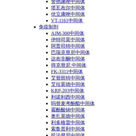
舍他康唑中间体
塔瓦布尔中间体
伏立康唑中间体
VT-1161中间体
免疫制剂
AJM-300中间体
伊特司莫中间体
阿普司特中间体
巴瑞克替尼中间体
达布非酮中间体
得克替尼 中间体
FK-3311中间体
艾替班特中间体
艾拉莫德中间体
KRP-203中间体
利诺利西中间体
吗替麦考酚酯中间体
霉酚酸钠中间体
奥扎莫德中间体
利多格雷中间体
索鲁普利中间体
托法替尼中间体