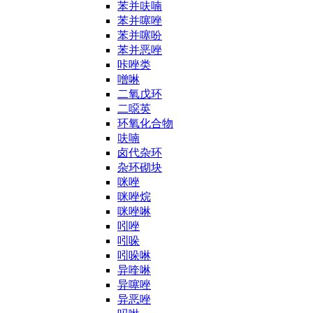
苯并呋喃
苯并噻唑
苯并噻吩
苯并恶唑
咔唑类
噌啉
二氧戊环
二噁英
环氧化合物
呋喃
卤代杂环
杂环砌块
咪唑
咪唑烷
咪唑啉
吲唑
吲哚
吲哚啉
异喹啉
异噻唑
异恶唑