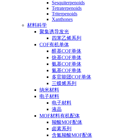
Sesquiterpenoids
Tetraterpenoids
Triterpenoids
Xanthones
材料科学
聚集诱导发光
四苯乙烯系列
COF有机单体
醛基COF单体
炔基COF单体
氨基COF单体
氰基COF单体
多官能团COF单体
三蝶烯系列
纳米材料
电子材料
电子材料
液晶
MOF材料有机配体
羧酸MOF配体
卤素系列
含氮羧酸MOF配体