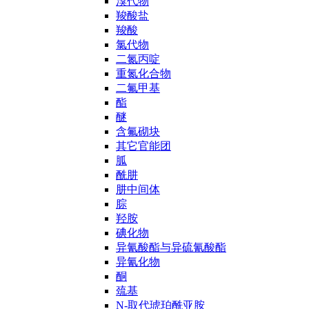
溴代物
羧酸盐
羧酸
氯代物
二氮丙啶
重氮化合物
二氟甲基
酯
醚
含氟砌块
其它官能团
胍
酰肼
肼中间体
腙
羟胺
碘化物
异氰酸酯与异硫氰酸酯
异氰化物
酮
巯基
N-取代琥珀酰亚胺