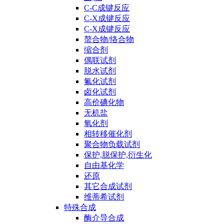
C-C成键反应
C-X成键反应
C-X成键反应
螯合物/络合物
缩合剂
偶联试剂
脱水试剂
氟化试剂
卤化试剂
高价碘化物
无机盐
氧化剂
相转移催化剂
聚合物负载试剂
保护,脱保护,衍生化
自由基化学
还原
其它合成试剂
维蒂希试剂
特殊合成
酶介导合成