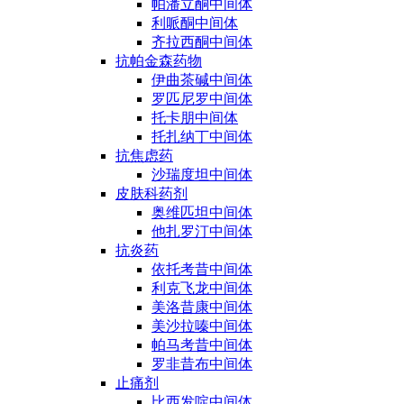
帕潘立酮中间体
利哌酮中间体
齐拉西酮中间体
抗帕金森药物
伊曲茶碱中间体
罗匹尼罗中间体
托卡朋中间体
托扎纳丁中间体
抗焦虑药
沙瑞度坦中间体
皮肤科药剂
奥维匹坦中间体
他扎罗汀中间体
抗炎药
依托考昔中间体
利克飞龙中间体
美洛昔康中间体
美沙拉嗪中间体
帕马考昔中间体
罗非昔布中间体
止痛剂
比西发啶中间体