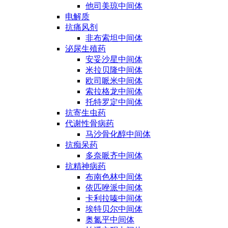
他司美琼中间体
电解质
抗痛风剂
非布索坦中间体
泌尿生殖药
安妥沙星中间体
米拉贝隆中间体
欧司哌米中间体
索拉格龙中间体
托特罗定中间体
抗寄生虫药
代谢性骨病药
马沙骨化醇中间体
抗痴呆药
多奈哌齐中间体
抗精神病药
布南色林中间体
依匹唑派中间体
卡利拉嗪中间体
埃特贝尔中间体
奥氮平中间体