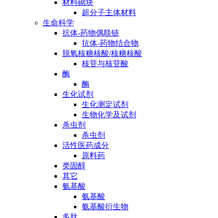
材料砌块
超分子主体材料
生命科学
抗体-药物偶联链
抗体-药物结合物
脱氧核糖核酸/核糖核酸
核苷与核苷酸
酶
酶
生化试剂
生化测定试剂
生物化学及试剂
杀虫剂
杀虫剂
活性医药成分
原料药
类固醇
其它
氨基酸
氨基酸
氨基酸衍生物
多肽