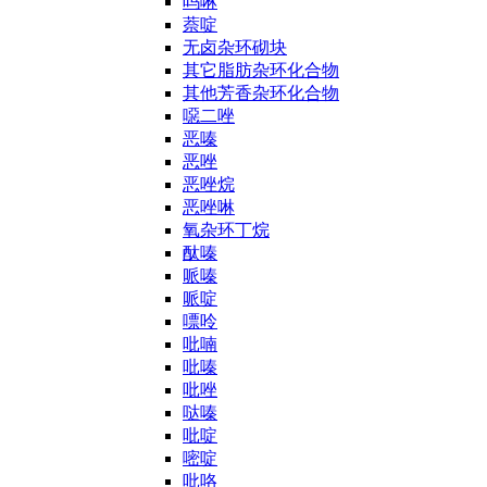
吗啉
萘啶
无卤杂环砌块
其它脂肪杂环化合物
其他芳香杂环化合物
噁二唑
恶嗪
恶唑
恶唑烷
恶唑啉
氧杂环丁烷
酞嗪
哌嗪
哌啶
嘌呤
吡喃
吡嗪
吡唑
哒嗪
吡啶
嘧啶
吡咯