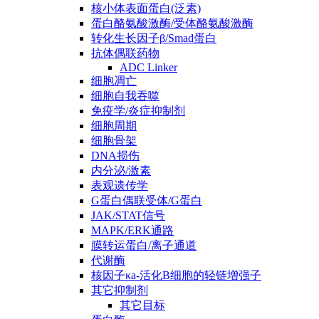
核小体表面蛋白(泛素)
蛋白酪氨酸激酶/受体酪氨酸激酶
转化生长因子β/Smad蛋白
抗体偶联药物
ADC Linker
细胞凋亡
细胞自我吞噬
免疫学/炎症抑制剂
细胞周期
细胞骨架
DNA损伤
内分泌/激素
表观遗传学
G蛋白偶联受体/G蛋白
JAK/STAT信号
MAPK/ERK通路
膜转运蛋白/离子通道
代谢酶
核因子κa-活化B细胞的轻链增强子
其它抑制剂
其它目标