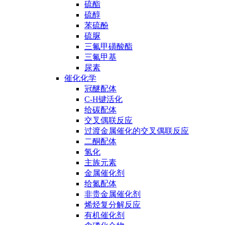
硫酯
硫醇
苯硫酚
硫脲
三氟甲磺酸酯
三氟甲基
尿素
催化化学
冠醚配体
C-H键活化
给碳配体
交叉偶联反应
过渡金属催化的交叉偶联反应
二酮配体
氢化
主族元素
金属催化剂
给氮配体
非贵金属催化剂
烯烃复分解反应
有机催化剂