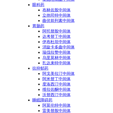
眼科药
布林佐胺中间体
立他司特中间体
曲伏前列素中间体
胃肠药
阿托替胺中间体
达考替丁中间体
伊布杜坦中间体
消旋卡多曲中间体
瑞伐拉赞中间体
乌里莫林中间体
扎达来特中间体
抗抑郁药
阿戈美拉汀中间体
阿米替丁中间体
度洛西汀中间体
维拉佐酮中间体
沃替西汀中间体
睡眠障碍药
阿莫伦特中间体
雷美替胺中间体