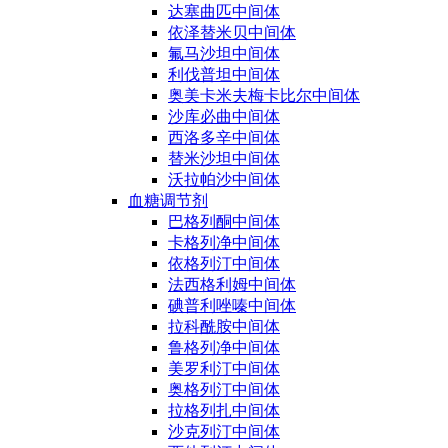
达塞曲匹中间体
依泽替米贝中间体
氟马沙坦中间体
利伐普坦中间体
奥美卡米夫梅卡比尔中间体
沙库必曲中间体
西洛多辛中间体
替米沙坦中间体
沃拉帕沙中间体
血糖调节剂
巴格列酮中间体
卡格列净中间体
依格列汀中间体
法西格利姆中间体
碘普利唑嗪中间体
拉科酰胺中间体
鲁格列净中间体
美罗利汀中间体
奥格列汀中间体
拉格列扎中间体
沙克列汀中间体