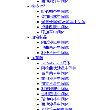
西他列汀中间体
抗痉挛剂
吡仑帕奈中间体
普加巴林中间体
瑞替他滨/依索加宾中间体
卢非酰胺中间体
噻加宾中间体
血液制品
阿哌沙班中间体
贝曲西班中间体
利伐沙班中间体
抗菌药
AFN-1252中间体
阿拉曲伐沙星中间体
布里菌素中间体
非那沙星中间体
加雷沙星中间体
利奈唑胺中间体
雷利巴坦中间体
瑞他帕林中间体
西他沙星中间体
泰比培南酯中间体