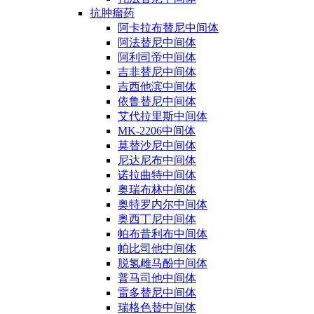
抗肿瘤药
阿卡拉布替尼中间体
阿法替尼中间体
阿利司帝中间体
吉非替尼中间体
吉西他滨中间体
依鲁替尼中间体
艾代拉里斯中间体
MK-2206中间体
莫替沙尼中间体
尼达尼布中间体
诺拉曲特中间体
奥瑞布林中间体
奥特罗内尔中间体
奥西丁尼中间体
帕布昔利布中间体
帕比司他中间体
脱氢雌马酚中间体
普马司他中间体
雷多替尼中间体
瑞格色替中间体