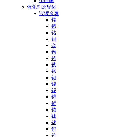
蛋白酶
催化剂及配体
过渡金属
镉
铬
钴
铜
金
铪
铱
铁
锰
钼
镍
铌
锇
钯
铂
铼
铑
钌
钪