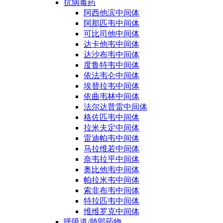
抗病毒药
阿西他滨中间体
阿那匹韦中间体
可比司他中间体
达卡他韦中间体
达沙布韦中间体
度鲁特韦中间体
依法韦仑中间体
埃替拉韦中间体
依曲韦林中间体
法尔达普雷中间体
格佐匹韦中间体
拉米夫定中间体
雷迪帕韦中间体
马拉维若中间体
奈韦拉平中间体
奥比他韦中间体
帕拉米韦中间体
索非布韦中间体
特拉匹韦中间体
维维罗克中间体
呼吸道/肺部药物