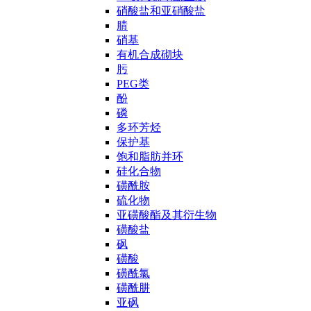
硝酸盐和亚硝酸盐
腈
硝基
有机合成砌块
肟
PEG类
酚
磷
多环芳烃
保护基
饱和脂肪并环
硅化合物
磺酰胺
硫化物
亚磺酸酯及其衍生物
磺酸盐
砜
磺酸
磺酰氯
磺酰肼
亚砜