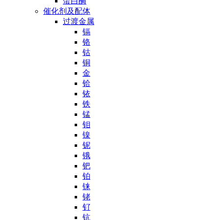
蛋白酶
催化剂及配体
过渡金属
镉
铬
钴
铜
金
铪
铱
铁
锰
钼
镍
铌
锇
钯
铂
铼
铑
钌
钪