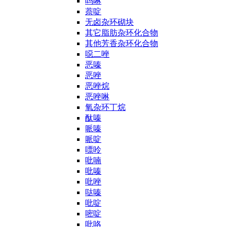
吗啉
萘啶
无卤杂环砌块
其它脂肪杂环化合物
其他芳香杂环化合物
噁二唑
恶嗪
恶唑
恶唑烷
恶唑啉
氧杂环丁烷
酞嗪
哌嗪
哌啶
嘌呤
吡喃
吡嗪
吡唑
哒嗪
吡啶
嘧啶
吡咯