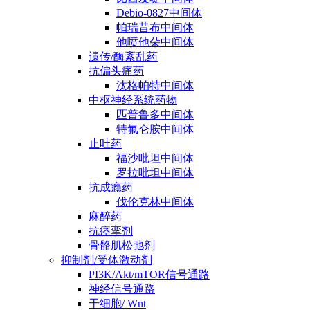
Debio-0827中间体
帕瑞昔布中间体
他喷他朵中间体
遗传/酶紊乱药
抗偏头痛药
汰格帕特中间体
中枢神经系统药物
匹普鲁多中间体
特氟仑胺中间体
止吐药
福沙吡坦中间体
罗拉吡坦中间体
抗成瘾药
伐伦克林中间体
麻醉药
抗痉挛剂
骨骼肌松弛剂
抑制剂/受体激动剂
PI3K/Akt/mTOR信号通路
神经信号通路
干细胞/ Wnt