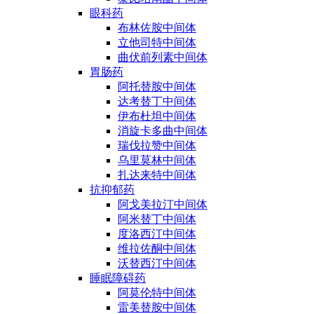
眼科药
布林佐胺中间体
立他司特中间体
曲伏前列素中间体
胃肠药
阿托替胺中间体
达考替丁中间体
伊布杜坦中间体
消旋卡多曲中间体
瑞伐拉赞中间体
乌里莫林中间体
扎达来特中间体
抗抑郁药
阿戈美拉汀中间体
阿米替丁中间体
度洛西汀中间体
维拉佐酮中间体
沃替西汀中间体
睡眠障碍药
阿莫伦特中间体
雷美替胺中间体