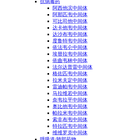
抗病毒药
阿西他滨中间体
阿那匹韦中间体
可比司他中间体
达卡他韦中间体
达沙布韦中间体
度鲁特韦中间体
依法韦仑中间体
埃替拉韦中间体
依曲韦林中间体
法尔达普雷中间体
格佐匹韦中间体
拉米夫定中间体
雷迪帕韦中间体
马拉维若中间体
奈韦拉平中间体
奥比他韦中间体
帕拉米韦中间体
索非布韦中间体
特拉匹韦中间体
维维罗克中间体
呼吸道/肺部药物