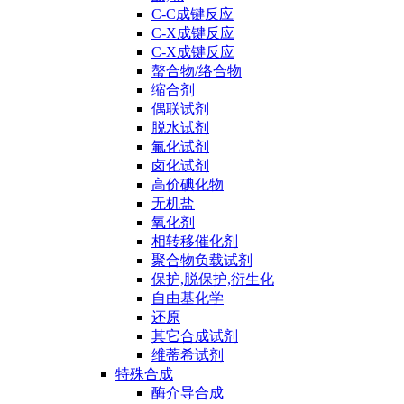
C-C成键反应
C-X成键反应
C-X成键反应
螯合物/络合物
缩合剂
偶联试剂
脱水试剂
氟化试剂
卤化试剂
高价碘化物
无机盐
氧化剂
相转移催化剂
聚合物负载试剂
保护,脱保护,衍生化
自由基化学
还原
其它合成试剂
维蒂希试剂
特殊合成
酶介导合成