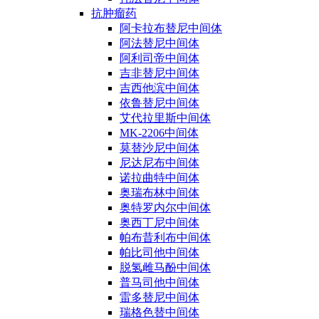
抗肿瘤药
阿卡拉布替尼中间体
阿法替尼中间体
阿利司帝中间体
吉非替尼中间体
吉西他滨中间体
依鲁替尼中间体
艾代拉里斯中间体
MK-2206中间体
莫替沙尼中间体
尼达尼布中间体
诺拉曲特中间体
奥瑞布林中间体
奥特罗内尔中间体
奥西丁尼中间体
帕布昔利布中间体
帕比司他中间体
脱氢雌马酚中间体
普马司他中间体
雷多替尼中间体
瑞格色替中间体