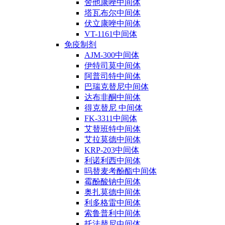
舍他康唑中间体
塔瓦布尔中间体
伏立康唑中间体
VT-1161中间体
免疫制剂
AJM-300中间体
伊特司莫中间体
阿普司特中间体
巴瑞克替尼中间体
达布非酮中间体
得克替尼 中间体
FK-3311中间体
艾替班特中间体
艾拉莫德中间体
KRP-203中间体
利诺利西中间体
吗替麦考酚酯中间体
霉酚酸钠中间体
奥扎莫德中间体
利多格雷中间体
索鲁普利中间体
托法替尼中间体