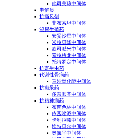
他司美琼中间体
电解质
抗痛风剂
非布索坦中间体
泌尿生殖药
安妥沙星中间体
米拉贝隆中间体
欧司哌米中间体
索拉格龙中间体
托特罗定中间体
抗寄生虫药
代谢性骨病药
马沙骨化醇中间体
抗痴呆药
多奈哌齐中间体
抗精神病药
布南色林中间体
依匹唑派中间体
卡利拉嗪中间体
埃特贝尔中间体
奥氮平中间体