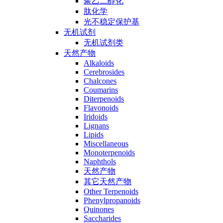
聚乙二醇化
肽化学
光不稳定保护基
无机试剂
无机试剂类
天然产物
Alkaloids
Cerebrosides
Chalcones
Coumarins
Diterpenoids
Flavonoids
Iridoids
Lignans
Lipids
Miscellaneous
Monoterpenoids
Naphthols
天然产物
其它天然产物
Other Terpenoids
Phenylpropanoids
Quinones
Saccharides