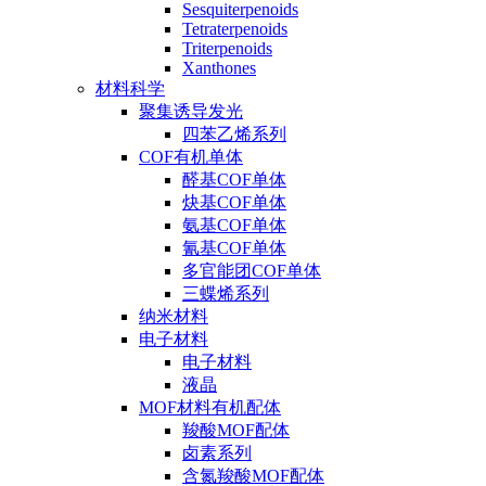
Sesquiterpenoids
Tetraterpenoids
Triterpenoids
Xanthones
材料科学
聚集诱导发光
四苯乙烯系列
COF有机单体
醛基COF单体
炔基COF单体
氨基COF单体
氰基COF单体
多官能团COF单体
三蝶烯系列
纳米材料
电子材料
电子材料
液晶
MOF材料有机配体
羧酸MOF配体
卤素系列
含氮羧酸MOF配体