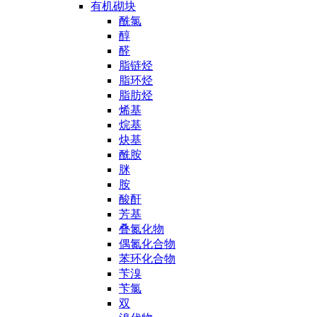
有机砌块
酰氯
醇
醛
脂链烃
脂环烃
脂肪烃
烯基
烷基
炔基
酰胺
脒
胺
酸酐
芳基
叠氮化物
偶氮化合物
苯环化合物
苄溴
苄氯
双