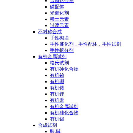
含磷化合物
磷配体
光催化剂
稀土元素
过渡元素
不对称合成
手性砌块
手性催化剂，手性配体，手性试剂
手性拆分剂
有机金属试剂
格氏试剂
有机砷化合物
有机铋
有机硼
有机锗
有机锂
有机汞
有机金属试剂
有机硅化合物
有机锡
合成试剂
酸,碱