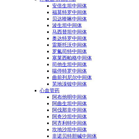
安倍生坦中间体
福莫特罗中间体
贝达喹啉中间体
波生坦中间体
马西替坦中间体
奥达特罗中间体
雷斯托沃中间体
罗氟司特中间体
塞莱西帕格中间体
司他生坦中间体
喘停特罗中间体
曲前列尼尔中间体
芜地溴铵中间体
心血管药
阿布他明中间体
阿曲生坦中间体
阿伐那非中间体
阿奇沙坦中间体
阿齐利特中间体
坎地沙坦中间体
非诺贝特胆碱中间体