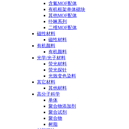
含氮MOF配体
有机框架单体砌块
其他MOF配体
卟啉系列
二维MOF配体
磁性材料
磁性材料
有机颜料
有机颜料
光学/光子材料
荧光材料
荧光探针
光致变色染料
其它材料
其他材料
高分子科学
单体
聚合物添加剂
聚合试剂
聚合物
树脂