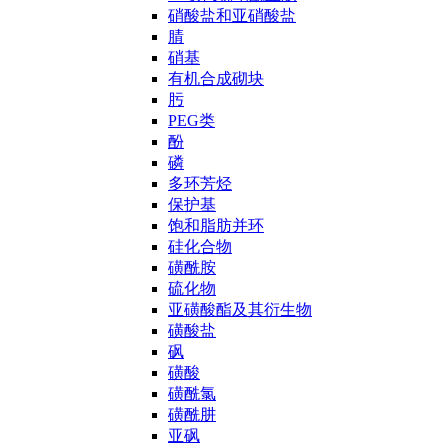
硝酸盐和亚硝酸盐
腈
硝基
有机合成砌块
肟
PEG类
酚
磷
多环芳烃
保护基
饱和脂肪并环
硅化合物
磺酰胺
硫化物
亚磺酸酯及其衍生物
磺酸盐
砜
磺酸
磺酰氯
磺酰肼
亚砜