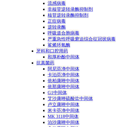
流感病毒
非核苷逆转录酶抑制剂
核苷逆转录酶抑制剂
正痘病毒
逆转录酶
呼吸道合胞病毒
严重急性呼吸窘迫综合征冠状病毒
鲨烯环氧酶
牙科和口腔用药
和厚朴酚中间体
抗真菌药
阿尼芬净中间体
卡泊芬净中间体
依柏康唑中间体
依那康唑中间体
G1中间体
艾沙康唑硫酸盐中间体
卢立康唑中间体
米卡芬净中间体
MK 3118中间体
泊沙康唑中间体