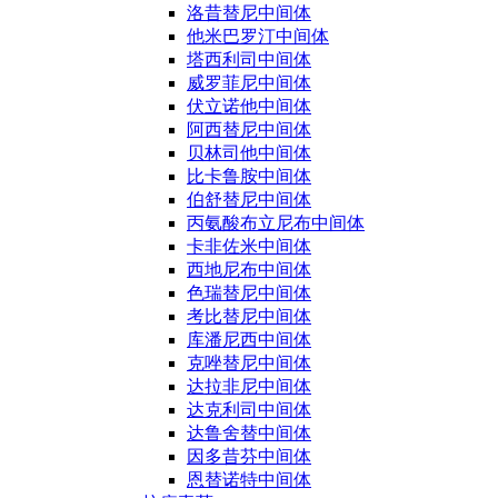
洛昔替尼中间体
他米巴罗汀中间体
塔西利司中间体
威罗菲尼中间体
伏立诺他中间体
阿西替尼中间体
贝林司他中间体
比卡鲁胺中间体
伯舒替尼中间体
丙氨酸布立尼布中间体
卡非佐米中间体
西地尼布中间体
色瑞替尼中间体
考比替尼中间体
库潘尼西中间体
克唑替尼中间体
达拉非尼中间体
达克利司中间体
达鲁舍替中间体
因多昔芬中间体
恩替诺特中间体