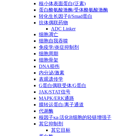
核小体表面蛋白(泛素)
蛋白酪氨酸激酶/受体酪氨酸激酶
转化生长因子β/Smad蛋白
抗体偶联药物
ADC Linker
细胞凋亡
细胞自我吞噬
免疫学/炎症抑制剂
细胞周期
细胞骨架
DNA损伤
内分泌/激素
表观遗传学
G蛋白偶联受体/G蛋白
JAK/STAT信号
MAPK/ERK通路
膜转运蛋白/离子通道
代谢酶
核因子κa-活化B细胞的轻链增强子
其它抑制剂
其它目标