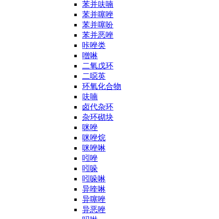
苯并呋喃
苯并噻唑
苯并噻吩
苯并恶唑
咔唑类
噌啉
二氧戊环
二噁英
环氧化合物
呋喃
卤代杂环
杂环砌块
咪唑
咪唑烷
咪唑啉
吲唑
吲哚
吲哚啉
异喹啉
异噻唑
异恶唑