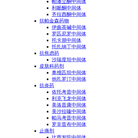
帕潘立酮中间体
利哌酮中间体
齐拉西酮中间体
抗帕金森药物
伊曲茶碱中间体
罗匹尼罗中间体
托卡朋中间体
托扎纳丁中间体
抗焦虑药
沙瑞度坦中间体
皮肤科药剂
奥维匹坦中间体
他扎罗汀中间体
抗炎药
依托考昔中间体
利克飞龙中间体
美洛昔康中间体
美沙拉嗪中间体
帕马考昔中间体
罗非昔布中间体
止痛剂
比西发啶中间体