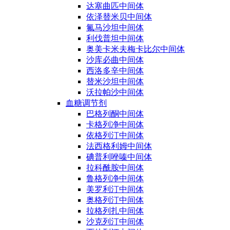
达塞曲匹中间体
依泽替米贝中间体
氟马沙坦中间体
利伐普坦中间体
奥美卡米夫梅卡比尔中间体
沙库必曲中间体
西洛多辛中间体
替米沙坦中间体
沃拉帕沙中间体
血糖调节剂
巴格列酮中间体
卡格列净中间体
依格列汀中间体
法西格利姆中间体
碘普利唑嗪中间体
拉科酰胺中间体
鲁格列净中间体
美罗利汀中间体
奥格列汀中间体
拉格列扎中间体
沙克列汀中间体