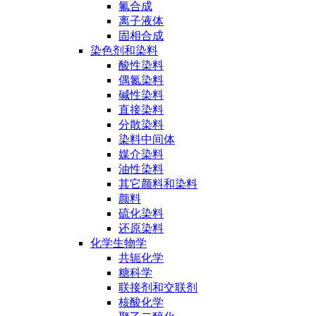
氟合成
离子液体
固相合成
染色剂和染料
酸性染料
偶氮染料
碱性染料
直接染料
分散染料
染料中间体
媒介染料
油性染料
其它颜料和染料
颜料
硫化染料
还原染料
化学生物学
共轭化学
糖科学
联接剂和交联剂
核酸化学