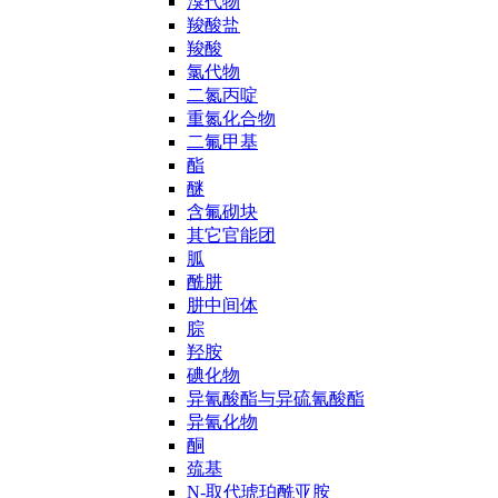
溴代物
羧酸盐
羧酸
氯代物
二氮丙啶
重氮化合物
二氟甲基
酯
醚
含氟砌块
其它官能团
胍
酰肼
肼中间体
腙
羟胺
碘化物
异氰酸酯与异硫氰酸酯
异氰化物
酮
巯基
N-取代琥珀酰亚胺