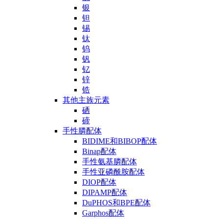
银
钽
锡
钛
钨
钒
钇
锌
锆
其他主族元素
硒
碲
手性膦配体
BIDIME和BIBOP配体
Binap配体
手性氨基膦配体
手性亚磷酰胺配体
DIOP配体
DIPAMP配体
DuPHOS和BPE配体
Garphos配体