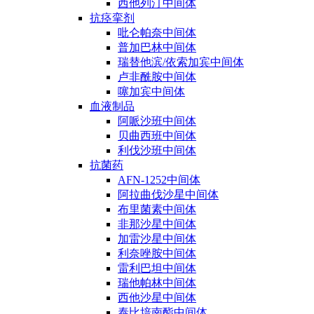
西他列汀中间体
抗痉挛剂
吡仑帕奈中间体
普加巴林中间体
瑞替他滨/依索加宾中间体
卢非酰胺中间体
噻加宾中间体
血液制品
阿哌沙班中间体
贝曲西班中间体
利伐沙班中间体
抗菌药
AFN-1252中间体
阿拉曲伐沙星中间体
布里菌素中间体
非那沙星中间体
加雷沙星中间体
利奈唑胺中间体
雷利巴坦中间体
瑞他帕林中间体
西他沙星中间体
泰比培南酯中间体