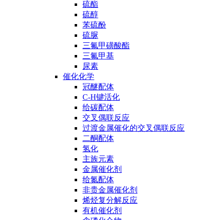
硫酯
硫醇
苯硫酚
硫脲
三氟甲磺酸酯
三氟甲基
尿素
催化化学
冠醚配体
C-H键活化
给碳配体
交叉偶联反应
过渡金属催化的交叉偶联反应
二酮配体
氢化
主族元素
金属催化剂
给氮配体
非贵金属催化剂
烯烃复分解反应
有机催化剂