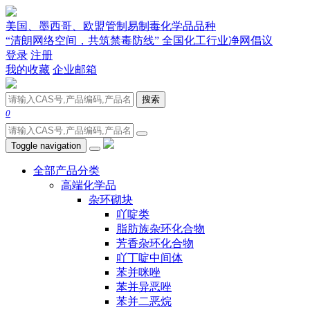
美国、墨西哥、欧盟管制易制毒化学品品种
“清朗网络空间，共筑禁毒防线” 全国化工行业净网倡议
登录
注册
我的收藏
企业邮箱
搜索
0
Toggle navigation
全部产品分类
高端化学品
杂环砌块
吖啶类
脂肪族杂环化合物
芳香杂环化合物
吖丁啶中间体
苯并咪唑
苯并异恶唑
苯并二恶烷