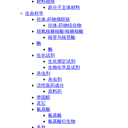
材料砌块
超分子主体材料
生命科学
抗体-药物偶联链
抗体-药物结合物
脱氧核糖核酸/核糖核酸
核苷与核苷酸
酶
酶
生化试剂
生化测定试剂
生物化学及试剂
杀虫剂
杀虫剂
活性医药成分
原料药
类固醇
其它
氨基酸
氨基酸
氨基酸衍生物
多肽