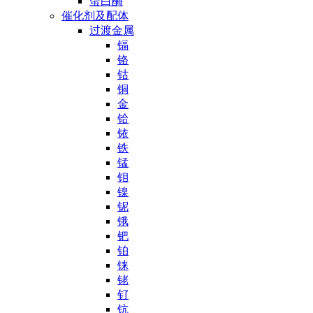
蛋白酶
催化剂及配体
过渡金属
镉
铬
钴
铜
金
铪
铱
铁
锰
钼
镍
铌
锇
钯
铂
铼
铑
钌
钪