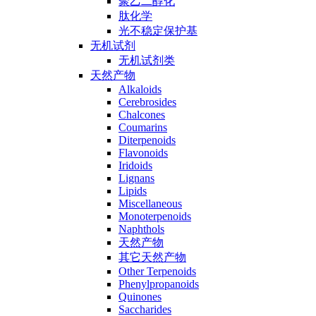
聚乙二醇化
肽化学
光不稳定保护基
无机试剂
无机试剂类
天然产物
Alkaloids
Cerebrosides
Chalcones
Coumarins
Diterpenoids
Flavonoids
Iridoids
Lignans
Lipids
Miscellaneous
Monoterpenoids
Naphthols
天然产物
其它天然产物
Other Terpenoids
Phenylpropanoids
Quinones
Saccharides