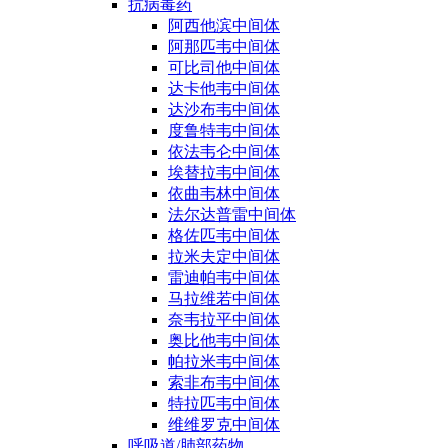
抗病毒药
阿西他滨中间体
阿那匹韦中间体
可比司他中间体
达卡他韦中间体
达沙布韦中间体
度鲁特韦中间体
依法韦仑中间体
埃替拉韦中间体
依曲韦林中间体
法尔达普雷中间体
格佐匹韦中间体
拉米夫定中间体
雷迪帕韦中间体
马拉维若中间体
奈韦拉平中间体
奥比他韦中间体
帕拉米韦中间体
索非布韦中间体
特拉匹韦中间体
维维罗克中间体
呼吸道/肺部药物