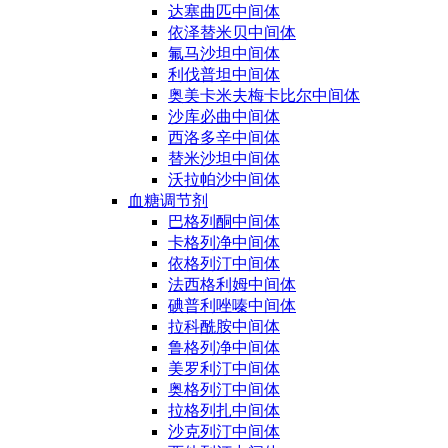
达塞曲匹中间体
依泽替米贝中间体
氟马沙坦中间体
利伐普坦中间体
奥美卡米夫梅卡比尔中间体
沙库必曲中间体
西洛多辛中间体
替米沙坦中间体
沃拉帕沙中间体
血糖调节剂
巴格列酮中间体
卡格列净中间体
依格列汀中间体
法西格利姆中间体
碘普利唑嗪中间体
拉科酰胺中间体
鲁格列净中间体
美罗利汀中间体
奥格列汀中间体
拉格列扎中间体
沙克列汀中间体