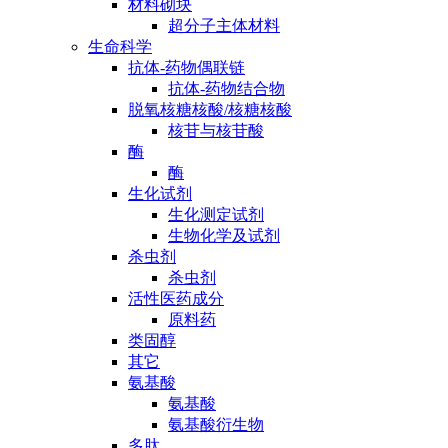
材料砌块
超分子主体材料
生命科学
抗体-药物偶联链
抗体-药物结合物
脱氧核糖核酸/核糖核酸
核苷与核苷酸
酶
酶
生化试剂
生化测定试剂
生物化学及试剂
杀虫剂
杀虫剂
活性医药成分
原料药
类固醇
其它
氨基酸
氨基酸
氨基酸衍生物
多肽