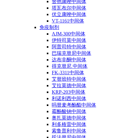
舍他康唑中间体
塔瓦布尔中间体
伏立康唑中间体
VT-1161中间体
免疫制剂
AJM-300中间体
伊特司莫中间体
阿普司特中间体
巴瑞克替尼中间体
达布非酮中间体
得克替尼 中间体
FK-3311中间体
艾替班特中间体
艾拉莫德中间体
KRP-203中间体
利诺利西中间体
吗替麦考酚酯中间体
霉酚酸钠中间体
奥扎莫德中间体
利多格雷中间体
索鲁普利中间体
托法替尼中间体