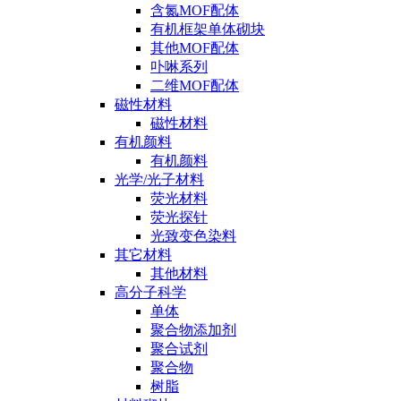
含氮MOF配体
有机框架单体砌块
其他MOF配体
卟啉系列
二维MOF配体
磁性材料
磁性材料
有机颜料
有机颜料
光学/光子材料
荧光材料
荧光探针
光致变色染料
其它材料
其他材料
高分子科学
单体
聚合物添加剂
聚合试剂
聚合物
树脂