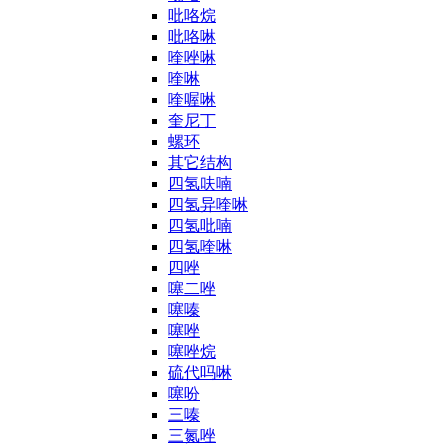
吡咯烷
吡咯啉
喹唑啉
喹啉
喹喔啉
奎尼丁
螺环
其它结构
四氢呋喃
四氢异喹啉
四氢吡喃
四氢喹啉
四唑
噻二唑
噻嗪
噻唑
噻唑烷
硫代吗啉
噻吩
三嗪
三氮唑