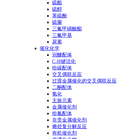
硫酯
硫醇
苯硫酚
硫脲
三氟甲磺酸酯
三氟甲基
尿素
催化化学
冠醚配体
C-H键活化
给碳配体
交叉偶联反应
过渡金属催化的交叉偶联反应
二酮配体
氢化
主族元素
金属催化剂
给氮配体
非贵金属催化剂
烯烃复分解反应
有机催化剂