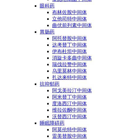
眼科药
布林佐胺中间体
立他司特中间体
曲伏前列素中间体
胃肠药
阿托替胺中间体
达考替丁中间体
伊布杜坦中间体
消旋卡多曲中间体
瑞伐拉赞中间体
乌里莫林中间体
扎达来特中间体
抗抑郁药
阿戈美拉汀中间体
阿米替丁中间体
度洛西汀中间体
维拉佐酮中间体
沃替西汀中间体
睡眠障碍药
阿莫伦特中间体
雷美替胺中间体