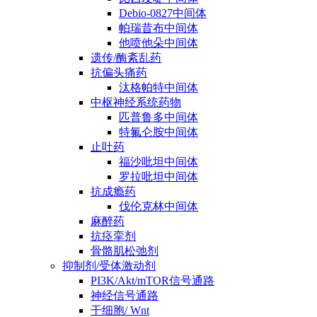
Debio-0827中间体
帕瑞昔布中间体
他喷他朵中间体
遗传/酶紊乱药
抗偏头痛药
汰格帕特中间体
中枢神经系统药物
匹普鲁多中间体
特氟仑胺中间体
止吐药
福沙吡坦中间体
罗拉吡坦中间体
抗成瘾药
伐伦克林中间体
麻醉药
抗痉挛剂
骨骼肌松弛剂
抑制剂/受体激动剂
PI3K/Akt/mTOR信号通路
神经信号通路
干细胞/ Wnt