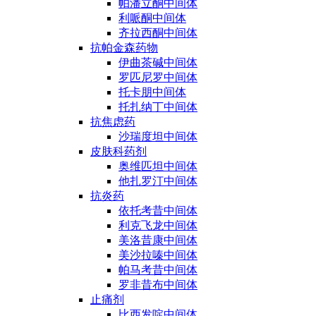
帕潘立酮中间体
利哌酮中间体
齐拉西酮中间体
抗帕金森药物
伊曲茶碱中间体
罗匹尼罗中间体
托卡朋中间体
托扎纳丁中间体
抗焦虑药
沙瑞度坦中间体
皮肤科药剂
奥维匹坦中间体
他扎罗汀中间体
抗炎药
依托考昔中间体
利克飞龙中间体
美洛昔康中间体
美沙拉嗪中间体
帕马考昔中间体
罗非昔布中间体
止痛剂
比西发啶中间体