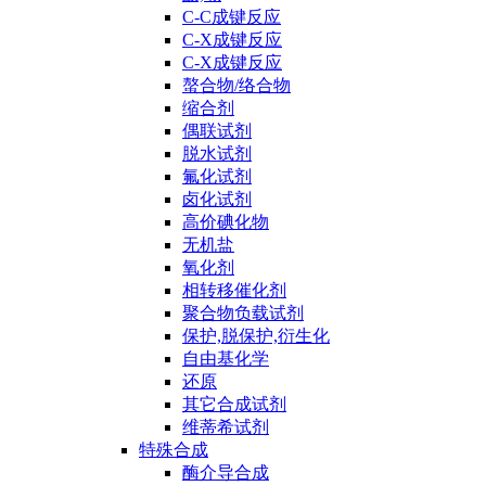
C-C成键反应
C-X成键反应
C-X成键反应
螯合物/络合物
缩合剂
偶联试剂
脱水试剂
氟化试剂
卤化试剂
高价碘化物
无机盐
氧化剂
相转移催化剂
聚合物负载试剂
保护,脱保护,衍生化
自由基化学
还原
其它合成试剂
维蒂希试剂
特殊合成
酶介导合成