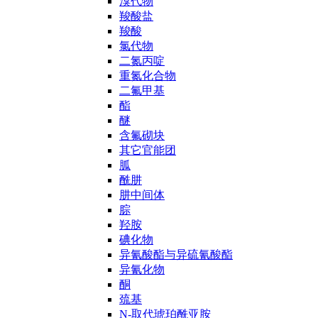
溴代物
羧酸盐
羧酸
氯代物
二氮丙啶
重氮化合物
二氟甲基
酯
醚
含氟砌块
其它官能团
胍
酰肼
肼中间体
腙
羟胺
碘化物
异氰酸酯与异硫氰酸酯
异氰化物
酮
巯基
N-取代琥珀酰亚胺