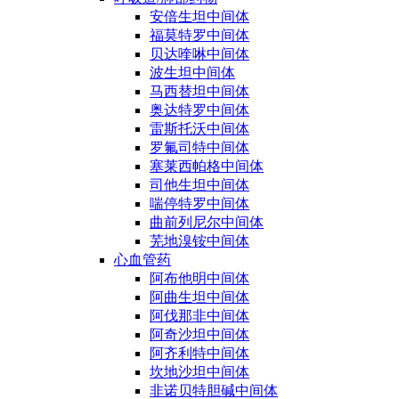
安倍生坦中间体
福莫特罗中间体
贝达喹啉中间体
波生坦中间体
马西替坦中间体
奥达特罗中间体
雷斯托沃中间体
罗氟司特中间体
塞莱西帕格中间体
司他生坦中间体
喘停特罗中间体
曲前列尼尔中间体
芜地溴铵中间体
心血管药
阿布他明中间体
阿曲生坦中间体
阿伐那非中间体
阿奇沙坦中间体
阿齐利特中间体
坎地沙坦中间体
非诺贝特胆碱中间体