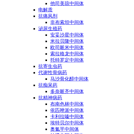
他司美琼中间体
电解质
抗痛风剂
非布索坦中间体
泌尿生殖药
安妥沙星中间体
米拉贝隆中间体
欧司哌米中间体
索拉格龙中间体
托特罗定中间体
抗寄生虫药
代谢性骨病药
马沙骨化醇中间体
抗痴呆药
多奈哌齐中间体
抗精神病药
布南色林中间体
依匹唑派中间体
卡利拉嗪中间体
埃特贝尔中间体
奥氮平中间体