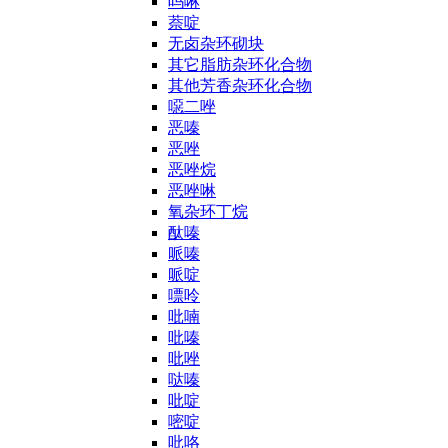
吗啉
萘啶
无卤杂环砌块
其它脂肪杂环化合物
其他芳香杂环化合物
噁二唑
恶嗪
恶唑
恶唑烷
恶唑啉
氧杂环丁烷
酞嗪
哌嗪
哌啶
嘌呤
吡喃
吡嗪
吡唑
哒嗪
吡啶
嘧啶
吡咯