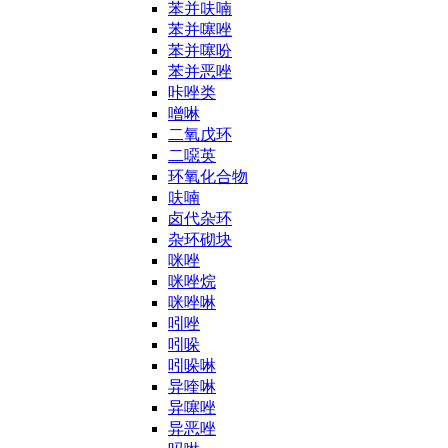
苯并呋喃
苯并噻唑
苯并噻吩
苯并恶唑
咔唑类
噌啉
二氧戊环
二噁英
环氧化合物
呋喃
卤代杂环
杂环砌块
咪唑
咪唑烷
咪唑啉
吲唑
吲哚
吲哚啉
异喹啉
异噻唑
异恶唑