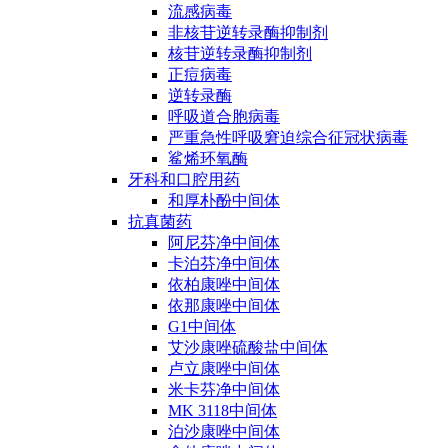
流感病毒
非核苷逆转录酶抑制剂
核苷逆转录酶抑制剂
正痘病毒
逆转录酶
呼吸道合胞病毒
严重急性呼吸窘迫综合征冠状病毒
鲨烯环氧酶
牙科和口腔用药
和厚朴酚中间体
抗真菌药
阿尼芬净中间体
卡泊芬净中间体
依柏康唑中间体
依那康唑中间体
G1中间体
艾沙康唑硫酸盐中间体
卢立康唑中间体
米卡芬净中间体
MK 3118中间体
泊沙康唑中间体