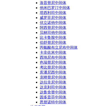
洛昔替尼中间体
他米巴罗汀中间体
塔西利司中间体
威罗菲尼中间体
伏立诺他中间体
阿西替尼中间体
贝林司他中间体
比卡鲁胺中间体
伯舒替尼中间体
丙氨酸布立尼布中间体
卡非佐米中间体
西地尼布中间体
色瑞替尼中间体
考比替尼中间体
库潘尼西中间体
克唑替尼中间体
达拉非尼中间体
达克利司中间体
达鲁舍替中间体
因多昔芬中间体
恩替诺特中间体