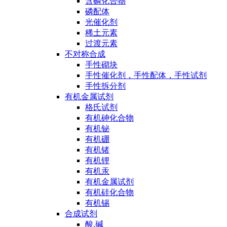
含磷化合物
磷配体
光催化剂
稀土元素
过渡元素
不对称合成
手性砌块
手性催化剂，手性配体，手性试剂
手性拆分剂
有机金属试剂
格氏试剂
有机砷化合物
有机铋
有机硼
有机锗
有机锂
有机汞
有机金属试剂
有机硅化合物
有机锡
合成试剂
酸,碱