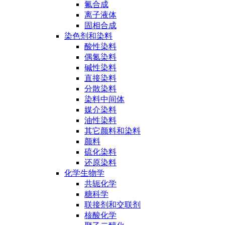
氟合成
离子液体
固相合成
染色剂和染料
酸性染料
偶氮染料
碱性染料
直接染料
分散染料
染料中间体
媒介染料
油性染料
其它颜料和染料
颜料
硫化染料
还原染料
化学生物学
共轭化学
糖科学
联接剂和交联剂
核酸化学