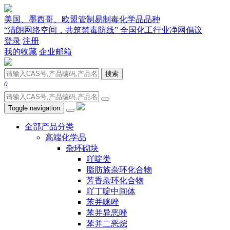
美国、墨西哥、欧盟管制易制毒化学品品种
“清朗网络空间，共筑禁毒防线” 全国化工行业净网倡议
登录
注册
我的收藏
企业邮箱
搜索
0
Toggle navigation
全部产品分类
高端化学品
杂环砌块
吖啶类
脂肪族杂环化合物
芳香杂环化合物
吖丁啶中间体
苯并咪唑
苯并异恶唑
苯并二恶烷