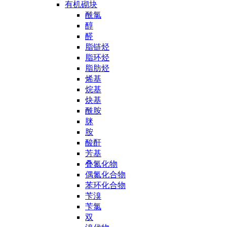
有机砌块
酰氯
醇
醛
脂链烃
脂环烃
脂肪烃
烯基
烷基
炔基
酰胺
脒
胺
酸酐
芳基
叠氮化物
偶氮化合物
苯环化合物
苄溴
苄氯
双