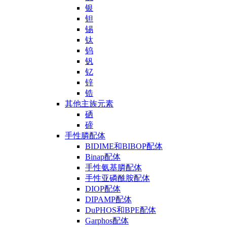
银
钽
锡
钛
钨
钒
钇
锌
锆
其他主族元素
硒
碲
手性膦配体
BIDIME和BIBOP配体
Binap配体
手性氨基膦配体
手性亚磷酰胺配体
DIOP配体
DIPAMP配体
DuPHOS和BPE配体
Garphos配体