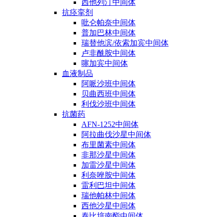
西他列汀中间体
抗痉挛剂
吡仑帕奈中间体
普加巴林中间体
瑞替他滨/依索加宾中间体
卢非酰胺中间体
噻加宾中间体
血液制品
阿哌沙班中间体
贝曲西班中间体
利伐沙班中间体
抗菌药
AFN-1252中间体
阿拉曲伐沙星中间体
布里菌素中间体
非那沙星中间体
加雷沙星中间体
利奈唑胺中间体
雷利巴坦中间体
瑞他帕林中间体
西他沙星中间体
泰比培南酯中间体