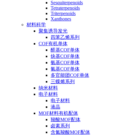
Sesquiterpenoids
Tetraterpenoids
Triterpenoids
Xanthones
材料科学
聚集诱导发光
四苯乙烯系列
COF有机单体
醛基COF单体
炔基COF单体
氨基COF单体
氰基COF单体
多官能团COF单体
三蝶烯系列
纳米材料
电子材料
电子材料
液晶
MOF材料有机配体
羧酸MOF配体
卤素系列
含氮羧酸MOF配体