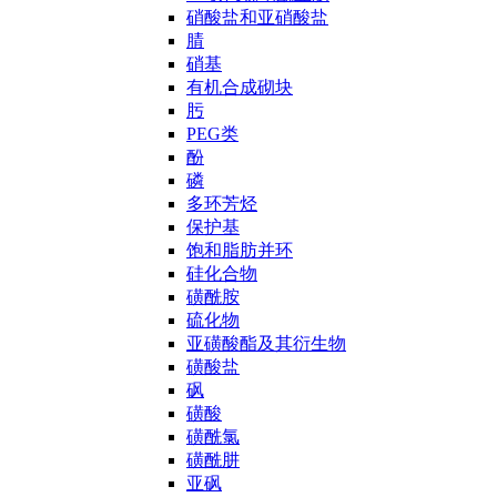
硝酸盐和亚硝酸盐
腈
硝基
有机合成砌块
肟
PEG类
酚
磷
多环芳烃
保护基
饱和脂肪并环
硅化合物
磺酰胺
硫化物
亚磺酸酯及其衍生物
磺酸盐
砜
磺酸
磺酰氯
磺酰肼
亚砜