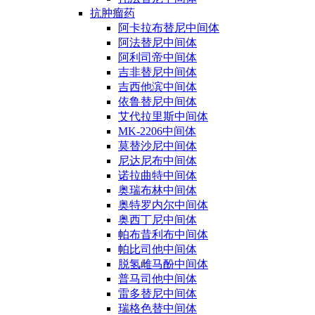
抗肿瘤药
阿卡拉布替尼中间体
阿法替尼中间体
阿利司帝中间体
吉非替尼中间体
吉西他滨中间体
依鲁替尼中间体
艾代拉里斯中间体
MK-2206中间体
莫替沙尼中间体
尼达尼布中间体
诺拉曲特中间体
奥瑞布林中间体
奥特罗内尔中间体
奥西丁尼中间体
帕布昔利布中间体
帕比司他中间体
脱氢雌马酚中间体
普马司他中间体
雷多替尼中间体
瑞格色替中间体