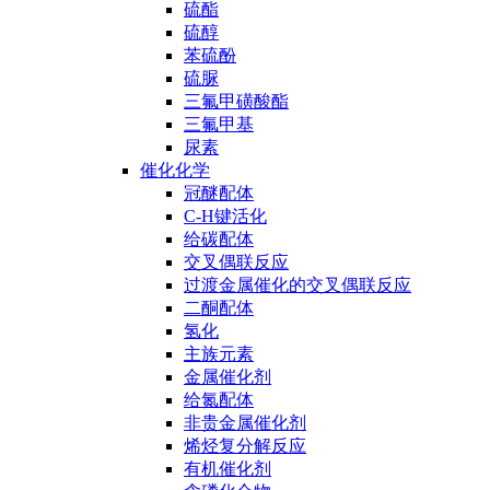
硫酯
硫醇
苯硫酚
硫脲
三氟甲磺酸酯
三氟甲基
尿素
催化化学
冠醚配体
C-H键活化
给碳配体
交叉偶联反应
过渡金属催化的交叉偶联反应
二酮配体
氢化
主族元素
金属催化剂
给氮配体
非贵金属催化剂
烯烃复分解反应
有机催化剂