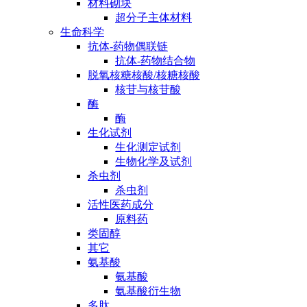
材料砌块
超分子主体材料
生命科学
抗体-药物偶联链
抗体-药物结合物
脱氧核糖核酸/核糖核酸
核苷与核苷酸
酶
酶
生化试剂
生化测定试剂
生物化学及试剂
杀虫剂
杀虫剂
活性医药成分
原料药
类固醇
其它
氨基酸
氨基酸
氨基酸衍生物
多肽