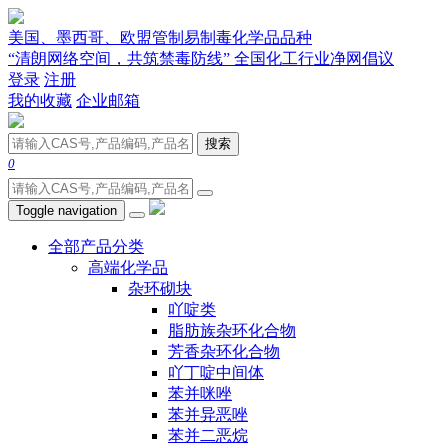
美国、墨西哥、欧盟管制易制毒化学品品种
“清朗网络空间，共筑禁毒防线” 全国化工行业净网倡议
登录
注册
我的收藏
企业邮箱
搜索
0
Toggle navigation
全部产品分类
高端化学品
杂环砌块
吖啶类
脂肪族杂环化合物
芳香杂环化合物
吖丁啶中间体
苯并咪唑
苯并异恶唑
苯并二恶烷