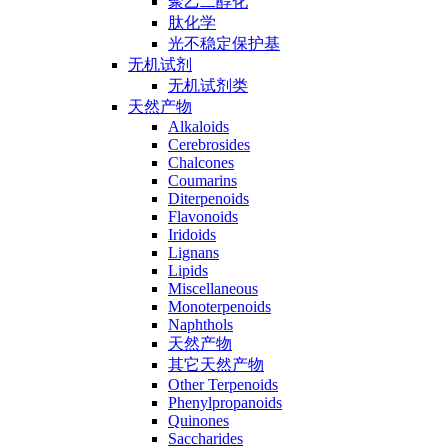
聚乙二醇化
肽化学
光不稳定保护基
无机试剂
无机试剂类
天然产物
Alkaloids
Cerebrosides
Chalcones
Coumarins
Diterpenoids
Flavonoids
Iridoids
Lignans
Lipids
Miscellaneous
Monoterpenoids
Naphthols
天然产物
其它天然产物
Other Terpenoids
Phenylpropanoids
Quinones
Saccharides