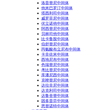
洛昔替尼中间体
他米巴罗汀中间体
塔西利司中间体
威罗菲尼中间体
伏立诺他中间体
阿西替尼中间体
贝林司他中间体
比卡鲁胺中间体
伯舒替尼中间体
丙氨酸布立尼布中间体
卡非佐米中间体
西地尼布中间体
色瑞替尼中间体
考比替尼中间体
库潘尼西中间体
克唑替尼中间体
达拉非尼中间体
达克利司中间体
达鲁舍替中间体
因多昔芬中间体
恩替诺特中间体