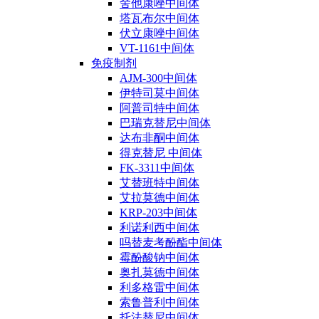
舍他康唑中间体
塔瓦布尔中间体
伏立康唑中间体
VT-1161中间体
免疫制剂
AJM-300中间体
伊特司莫中间体
阿普司特中间体
巴瑞克替尼中间体
达布非酮中间体
得克替尼 中间体
FK-3311中间体
艾替班特中间体
艾拉莫德中间体
KRP-203中间体
利诺利西中间体
吗替麦考酚酯中间体
霉酚酸钠中间体
奥扎莫德中间体
利多格雷中间体
索鲁普利中间体
托法替尼中间体