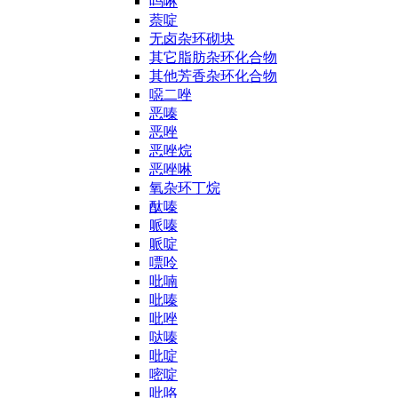
吗啉
萘啶
无卤杂环砌块
其它脂肪杂环化合物
其他芳香杂环化合物
噁二唑
恶嗪
恶唑
恶唑烷
恶唑啉
氧杂环丁烷
酞嗪
哌嗪
哌啶
嘌呤
吡喃
吡嗪
吡唑
哒嗪
吡啶
嘧啶
吡咯