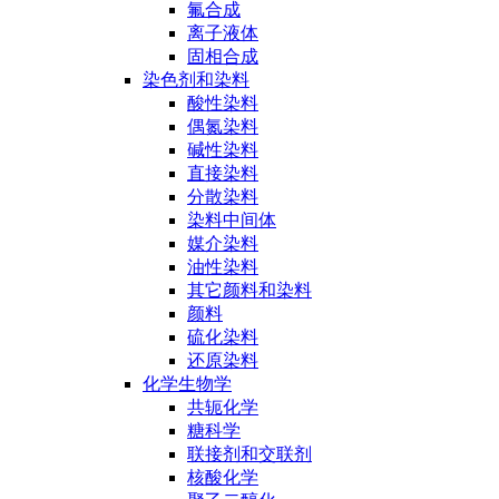
氟合成
离子液体
固相合成
染色剂和染料
酸性染料
偶氮染料
碱性染料
直接染料
分散染料
染料中间体
媒介染料
油性染料
其它颜料和染料
颜料
硫化染料
还原染料
化学生物学
共轭化学
糖科学
联接剂和交联剂
核酸化学