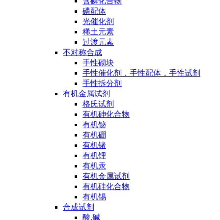
含磷化合物
磷配体
光催化剂
稀土元素
过渡元素
不对称合成
手性砌块
手性催化剂，手性配体，手性试剂
手性拆分剂
有机金属试剂
格氏试剂
有机砷化合物
有机铋
有机硼
有机锗
有机锂
有机汞
有机金属试剂
有机硅化合物
有机锡
合成试剂
酸,碱