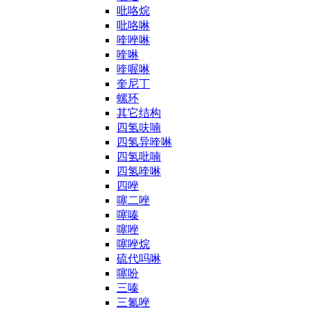
吡咯烷
吡咯啉
喹唑啉
喹啉
喹喔啉
奎尼丁
螺环
其它结构
四氢呋喃
四氢异喹啉
四氢吡喃
四氢喹啉
四唑
噻二唑
噻嗪
噻唑
噻唑烷
硫代吗啉
噻吩
三嗪
三氮唑