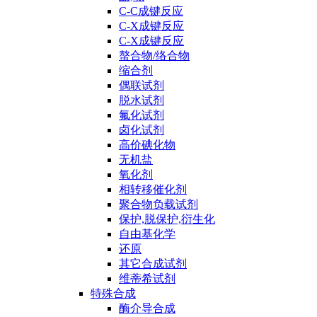
C-C成键反应
C-X成键反应
C-X成键反应
螯合物/络合物
缩合剂
偶联试剂
脱水试剂
氟化试剂
卤化试剂
高价碘化物
无机盐
氧化剂
相转移催化剂
聚合物负载试剂
保护,脱保护,衍生化
自由基化学
还原
其它合成试剂
维蒂希试剂
特殊合成
酶介导合成