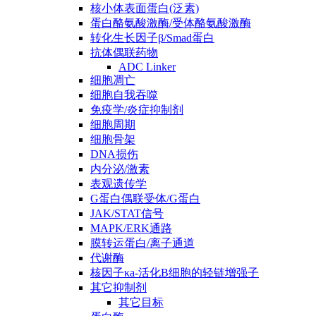
核小体表面蛋白(泛素)
蛋白酪氨酸激酶/受体酪氨酸激酶
转化生长因子β/Smad蛋白
抗体偶联药物
ADC Linker
细胞凋亡
细胞自我吞噬
免疫学/炎症抑制剂
细胞周期
细胞骨架
DNA损伤
内分泌/激素
表观遗传学
G蛋白偶联受体/G蛋白
JAK/STAT信号
MAPK/ERK通路
膜转运蛋白/离子通道
代谢酶
核因子κa-活化B细胞的轻链增强子
其它抑制剂
其它目标