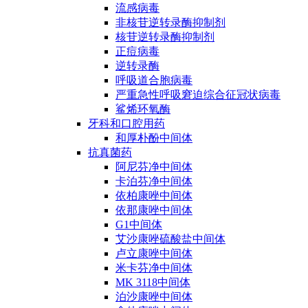
流感病毒
非核苷逆转录酶抑制剂
核苷逆转录酶抑制剂
正痘病毒
逆转录酶
呼吸道合胞病毒
严重急性呼吸窘迫综合征冠状病毒
鲨烯环氧酶
牙科和口腔用药
和厚朴酚中间体
抗真菌药
阿尼芬净中间体
卡泊芬净中间体
依柏康唑中间体
依那康唑中间体
G1中间体
艾沙康唑硫酸盐中间体
卢立康唑中间体
米卡芬净中间体
MK 3118中间体
泊沙康唑中间体