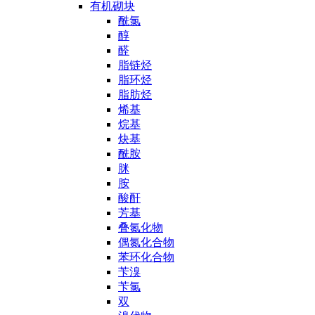
有机砌块
酰氯
醇
醛
脂链烃
脂环烃
脂肪烃
烯基
烷基
炔基
酰胺
脒
胺
酸酐
芳基
叠氮化物
偶氮化合物
苯环化合物
苄溴
苄氯
双