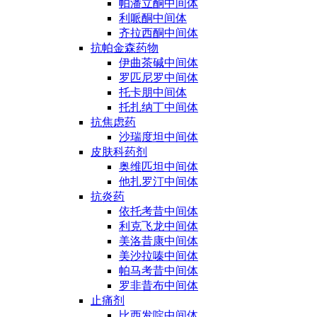
帕潘立酮中间体
利哌酮中间体
齐拉西酮中间体
抗帕金森药物
伊曲茶碱中间体
罗匹尼罗中间体
托卡朋中间体
托扎纳丁中间体
抗焦虑药
沙瑞度坦中间体
皮肤科药剂
奥维匹坦中间体
他扎罗汀中间体
抗炎药
依托考昔中间体
利克飞龙中间体
美洛昔康中间体
美沙拉嗪中间体
帕马考昔中间体
罗非昔布中间体
止痛剂
比西发啶中间体