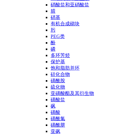
硝酸盐和亚硝酸盐
腈
硝基
有机合成砌块
肟
PEG类
酚
磷
多环芳烃
保护基
饱和脂肪并环
硅化合物
磺酰胺
硫化物
亚磺酸酯及其衍生物
磺酸盐
砜
磺酸
磺酰氯
磺酰肼
亚砜