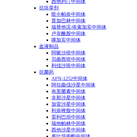
西他列汀中间体
抗痉挛剂
吡仑帕奈中间体
普加巴林中间体
瑞替他滨/依索加宾中间体
卢非酰胺中间体
噻加宾中间体
血液制品
阿哌沙班中间体
贝曲西班中间体
利伐沙班中间体
抗菌药
AFN-1252中间体
阿拉曲伐沙星中间体
布里菌素中间体
非那沙星中间体
加雷沙星中间体
利奈唑胺中间体
雷利巴坦中间体
瑞他帕林中间体
西他沙星中间体
泰比培南酯中间体