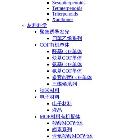
Sesquiterpenoids
Tetraterpenoids
Triterpenoids
Xanthones
材料科学
聚集诱导发光
四苯乙烯系列
COF有机单体
醛基COF单体
炔基COF单体
氨基COF单体
氰基COF单体
多官能团COF单体
三蝶烯系列
纳米材料
电子材料
电子材料
液晶
MOF材料有机配体
羧酸MOF配体
卤素系列
含氮羧酸MOF配体