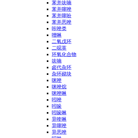
苯并呋喃
苯并噻唑
苯并噻吩
苯并恶唑
咔唑类
噌啉
二氧戊环
二噁英
环氧化合物
呋喃
卤代杂环
杂环砌块
咪唑
咪唑烷
咪唑啉
吲唑
吲哚
吲哚啉
异喹啉
异噻唑
异恶唑