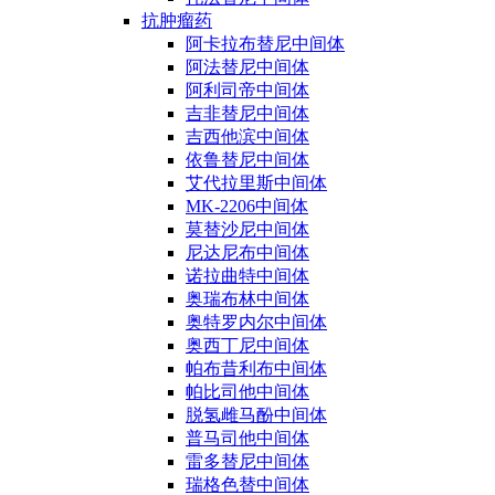
抗肿瘤药
阿卡拉布替尼中间体
阿法替尼中间体
阿利司帝中间体
吉非替尼中间体
吉西他滨中间体
依鲁替尼中间体
艾代拉里斯中间体
MK-2206中间体
莫替沙尼中间体
尼达尼布中间体
诺拉曲特中间体
奥瑞布林中间体
奥特罗内尔中间体
奥西丁尼中间体
帕布昔利布中间体
帕比司他中间体
脱氢雌马酚中间体
普马司他中间体
雷多替尼中间体
瑞格色替中间体