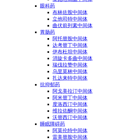
眼科药
布林佐胺中间体
立他司特中间体
曲伏前列素中间体
胃肠药
阿托替胺中间体
达考替丁中间体
伊布杜坦中间体
消旋卡多曲中间体
瑞伐拉赞中间体
乌里莫林中间体
扎达来特中间体
抗抑郁药
阿戈美拉汀中间体
阿米替丁中间体
度洛西汀中间体
维拉佐酮中间体
沃替西汀中间体
睡眠障碍药
阿莫伦特中间体
雷美替胺中间体