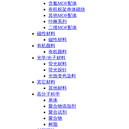
含氮MOF配体
有机框架单体砌块
其他MOF配体
卟啉系列
二维MOF配体
磁性材料
磁性材料
有机颜料
有机颜料
光学/光子材料
荧光材料
荧光探针
光致变色染料
其它材料
其他材料
高分子科学
单体
聚合物添加剂
聚合试剂
聚合物
树脂