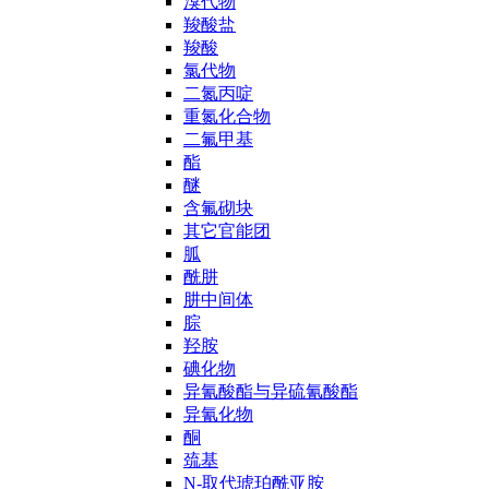
溴代物
羧酸盐
羧酸
氯代物
二氮丙啶
重氮化合物
二氟甲基
酯
醚
含氟砌块
其它官能团
胍
酰肼
肼中间体
腙
羟胺
碘化物
异氰酸酯与异硫氰酸酯
异氰化物
酮
巯基
N-取代琥珀酰亚胺