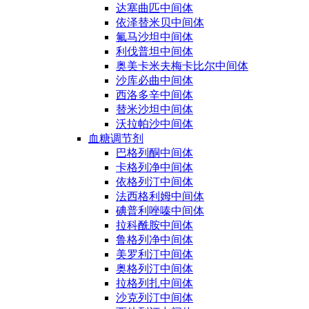
达塞曲匹中间体
依泽替米贝中间体
氟马沙坦中间体
利伐普坦中间体
奥美卡米夫梅卡比尔中间体
沙库必曲中间体
西洛多辛中间体
替米沙坦中间体
沃拉帕沙中间体
血糖调节剂
巴格列酮中间体
卡格列净中间体
依格列汀中间体
法西格利姆中间体
碘普利唑嗪中间体
拉科酰胺中间体
鲁格列净中间体
美罗利汀中间体
奥格列汀中间体
拉格列扎中间体
沙克列汀中间体