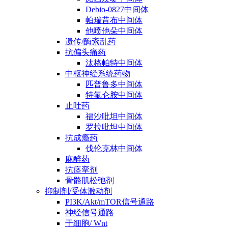
Debio-0827中间体
帕瑞昔布中间体
他喷他朵中间体
遗传/酶紊乱药
抗偏头痛药
汰格帕特中间体
中枢神经系统药物
匹普鲁多中间体
特氟仑胺中间体
止吐药
福沙吡坦中间体
罗拉吡坦中间体
抗成瘾药
伐伦克林中间体
麻醉药
抗痉挛剂
骨骼肌松弛剂
抑制剂/受体激动剂
PI3K/Akt/mTOR信号通路
神经信号通路
干细胞/ Wnt