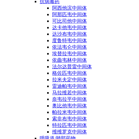
抗病毒药
阿西他滨中间体
阿那匹韦中间体
可比司他中间体
达卡他韦中间体
达沙布韦中间体
度鲁特韦中间体
依法韦仑中间体
埃替拉韦中间体
依曲韦林中间体
法尔达普雷中间体
格佐匹韦中间体
拉米夫定中间体
雷迪帕韦中间体
马拉维若中间体
奈韦拉平中间体
奥比他韦中间体
帕拉米韦中间体
索非布韦中间体
特拉匹韦中间体
维维罗克中间体
呼吸道/肺部药物