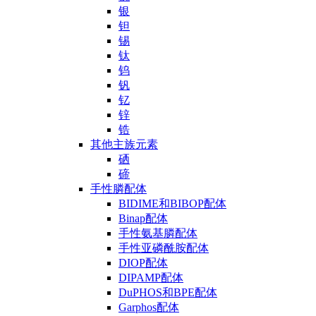
银
钽
锡
钛
钨
钒
钇
锌
锆
其他主族元素
硒
碲
手性膦配体
BIDIME和BIBOP配体
Binap配体
手性氨基膦配体
手性亚磷酰胺配体
DIOP配体
DIPAMP配体
DuPHOS和BPE配体
Garphos配体