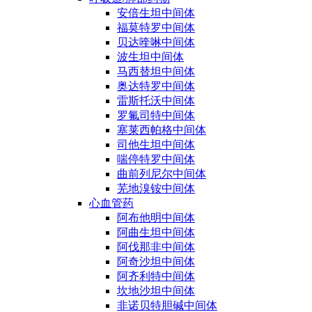
安倍生坦中间体
福莫特罗中间体
贝达喹啉中间体
波生坦中间体
马西替坦中间体
奥达特罗中间体
雷斯托沃中间体
罗氟司特中间体
塞莱西帕格中间体
司他生坦中间体
喘停特罗中间体
曲前列尼尔中间体
芜地溴铵中间体
心血管药
阿布他明中间体
阿曲生坦中间体
阿伐那非中间体
阿奇沙坦中间体
阿齐利特中间体
坎地沙坦中间体
非诺贝特胆碱中间体