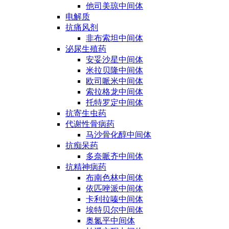
他司美琼中间体
电解质
抗痛风剂
非布索坦中间体
泌尿生殖药
安妥沙星中间体
米拉贝隆中间体
欧司哌米中间体
索拉格龙中间体
托特罗定中间体
抗寄生虫药
代谢性骨病药
马沙骨化醇中间体
抗痴呆药
多奈哌齐中间体
抗精神病药
布南色林中间体
依匹唑派中间体
卡利拉嗪中间体
埃特贝尔中间体
奥氮平中间体