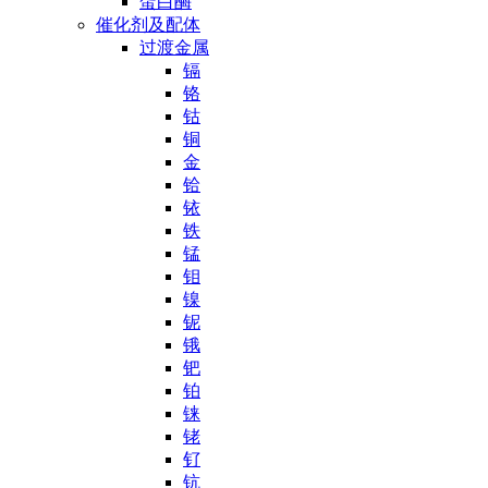
蛋白酶
催化剂及配体
过渡金属
镉
铬
钴
铜
金
铪
铱
铁
锰
钼
镍
铌
锇
钯
铂
铼
铑
钌
钪