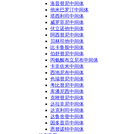
洛昔替尼中间体
他米巴罗汀中间体
塔西利司中间体
威罗菲尼中间体
伏立诺他中间体
阿西替尼中间体
贝林司他中间体
比卡鲁胺中间体
伯舒替尼中间体
丙氨酸布立尼布中间体
卡非佐米中间体
西地尼布中间体
色瑞替尼中间体
考比替尼中间体
库潘尼西中间体
克唑替尼中间体
达拉非尼中间体
达克利司中间体
达鲁舍替中间体
因多昔芬中间体
恩替诺特中间体