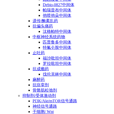
Debio-0827中间体
帕瑞昔布中间体
他喷他朵中间体
遗传/酶紊乱药
抗偏头痛药
汰格帕特中间体
中枢神经系统药物
匹普鲁多中间体
特氟仑胺中间体
止吐药
福沙吡坦中间体
罗拉吡坦中间体
抗成瘾药
伐伦克林中间体
麻醉药
抗痉挛剂
骨骼肌松弛剂
抑制剂/受体激动剂
PI3K/Akt/mTOR信号通路
神经信号通路
干细胞/ Wnt