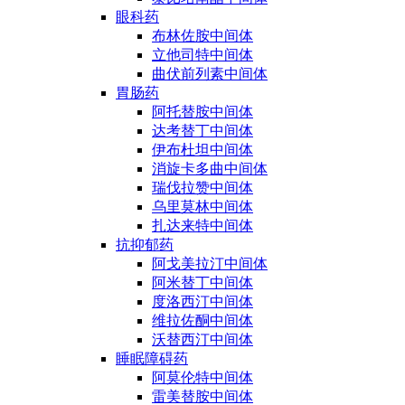
眼科药
布林佐胺中间体
立他司特中间体
曲伏前列素中间体
胃肠药
阿托替胺中间体
达考替丁中间体
伊布杜坦中间体
消旋卡多曲中间体
瑞伐拉赞中间体
乌里莫林中间体
扎达来特中间体
抗抑郁药
阿戈美拉汀中间体
阿米替丁中间体
度洛西汀中间体
维拉佐酮中间体
沃替西汀中间体
睡眠障碍药
阿莫伦特中间体
雷美替胺中间体