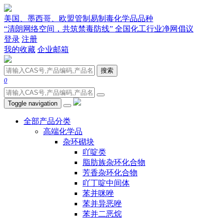
美国、墨西哥、欧盟管制易制毒化学品品种
“清朗网络空间，共筑禁毒防线” 全国化工行业净网倡议
登录
注册
我的收藏
企业邮箱
搜索
0
Toggle navigation
全部产品分类
高端化学品
杂环砌块
吖啶类
脂肪族杂环化合物
芳香杂环化合物
吖丁啶中间体
苯并咪唑
苯并异恶唑
苯并二恶烷