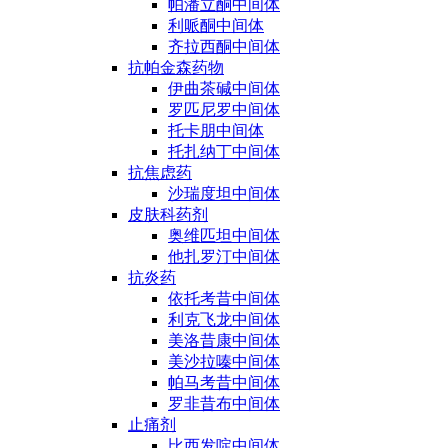
帕潘立酮中间体
利哌酮中间体
齐拉西酮中间体
抗帕金森药物
伊曲茶碱中间体
罗匹尼罗中间体
托卡朋中间体
托扎纳丁中间体
抗焦虑药
沙瑞度坦中间体
皮肤科药剂
奥维匹坦中间体
他扎罗汀中间体
抗炎药
依托考昔中间体
利克飞龙中间体
美洛昔康中间体
美沙拉嗪中间体
帕马考昔中间体
罗非昔布中间体
止痛剂
比西发啶中间体