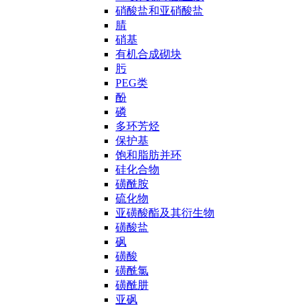
硝酸盐和亚硝酸盐
腈
硝基
有机合成砌块
肟
PEG类
酚
磷
多环芳烃
保护基
饱和脂肪并环
硅化合物
磺酰胺
硫化物
亚磺酸酯及其衍生物
磺酸盐
砜
磺酸
磺酰氯
磺酰肼
亚砜