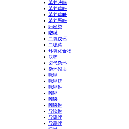
苯并呋喃
苯并噻唑
苯并噻吩
苯并恶唑
咔唑类
噌啉
二氧戊环
二噁英
环氧化合物
呋喃
卤代杂环
杂环砌块
咪唑
咪唑烷
咪唑啉
吲唑
吲哚
吲哚啉
异喹啉
异噻唑
异恶唑