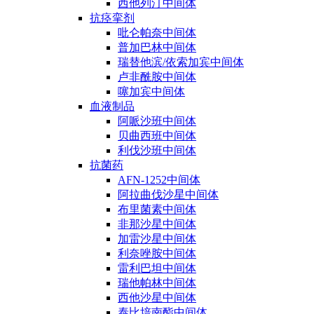
西他列汀中间体
抗痉挛剂
吡仑帕奈中间体
普加巴林中间体
瑞替他滨/依索加宾中间体
卢非酰胺中间体
噻加宾中间体
血液制品
阿哌沙班中间体
贝曲西班中间体
利伐沙班中间体
抗菌药
AFN-1252中间体
阿拉曲伐沙星中间体
布里菌素中间体
非那沙星中间体
加雷沙星中间体
利奈唑胺中间体
雷利巴坦中间体
瑞他帕林中间体
西他沙星中间体
泰比培南酯中间体