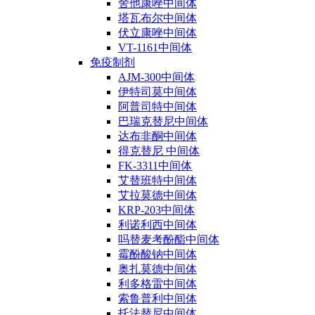
舍他康唑中间体
塔瓦布尔中间体
伏立康唑中间体
VT-1161中间体
免疫制剂
AJM-300中间体
伊特司莫中间体
阿普司特中间体
巴瑞克替尼中间体
达布非酮中间体
得克替尼 中间体
FK-3311中间体
艾替班特中间体
艾拉莫德中间体
KRP-203中间体
利诺利西中间体
吗替麦考酚酯中间体
霉酚酸钠中间体
奥扎莫德中间体
利多格雷中间体
索鲁普利中间体
托法替尼中间体