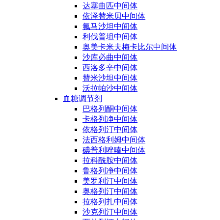
达塞曲匹中间体
依泽替米贝中间体
氟马沙坦中间体
利伐普坦中间体
奥美卡米夫梅卡比尔中间体
沙库必曲中间体
西洛多辛中间体
替米沙坦中间体
沃拉帕沙中间体
血糖调节剂
巴格列酮中间体
卡格列净中间体
依格列汀中间体
法西格利姆中间体
碘普利唑嗪中间体
拉科酰胺中间体
鲁格列净中间体
美罗利汀中间体
奥格列汀中间体
拉格列扎中间体
沙克列汀中间体