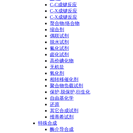
C-C成键反应
C-X成键反应
C-X成键反应
螯合物/络合物
缩合剂
偶联试剂
脱水试剂
氟化试剂
卤化试剂
高价碘化物
无机盐
氧化剂
相转移催化剂
聚合物负载试剂
保护,脱保护,衍生化
自由基化学
还原
其它合成试剂
维蒂希试剂
特殊合成
酶介导合成