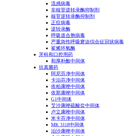
流感病毒
非核苷逆转录酶抑制剂
核苷逆转录酶抑制剂
正痘病毒
逆转录酶
呼吸道合胞病毒
严重急性呼吸窘迫综合征冠状病毒
鲨烯环氧酶
牙科和口腔用药
和厚朴酚中间体
抗真菌药
阿尼芬净中间体
卡泊芬净中间体
依柏康唑中间体
依那康唑中间体
G1中间体
艾沙康唑硫酸盐中间体
卢立康唑中间体
米卡芬净中间体
MK 3118中间体
泊沙康唑中间体