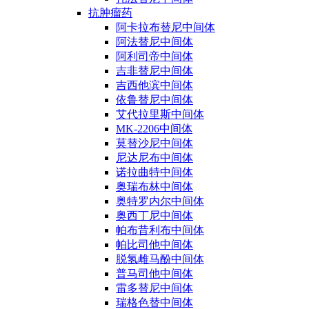
抗肿瘤药
阿卡拉布替尼中间体
阿法替尼中间体
阿利司帝中间体
吉非替尼中间体
吉西他滨中间体
依鲁替尼中间体
艾代拉里斯中间体
MK-2206中间体
莫替沙尼中间体
尼达尼布中间体
诺拉曲特中间体
奥瑞布林中间体
奥特罗内尔中间体
奥西丁尼中间体
帕布昔利布中间体
帕比司他中间体
脱氢雌马酚中间体
普马司他中间体
雷多替尼中间体
瑞格色替中间体