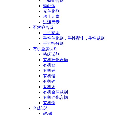
含磷化合物
磷配体
光催化剂
稀土元素
过渡元素
不对称合成
手性砌块
手性催化剂，手性配体，手性试剂
手性拆分剂
有机金属试剂
格氏试剂
有机砷化合物
有机铋
有机硼
有机锗
有机锂
有机汞
有机金属试剂
有机硅化合物
有机锡
合成试剂
酸,碱