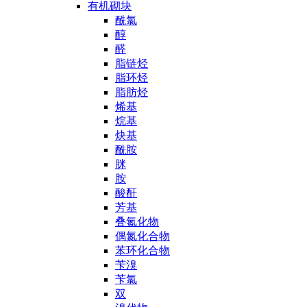
有机砌块
酰氯
醇
醛
脂链烃
脂环烃
脂肪烃
烯基
烷基
炔基
酰胺
脒
胺
酸酐
芳基
叠氮化物
偶氮化合物
苯环化合物
苄溴
苄氯
双