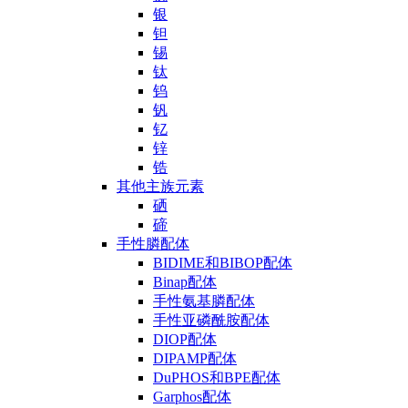
银
钽
锡
钛
钨
钒
钇
锌
锆
其他主族元素
硒
碲
手性膦配体
BIDIME和BIBOP配体
Binap配体
手性氨基膦配体
手性亚磷酰胺配体
DIOP配体
DIPAMP配体
DuPHOS和BPE配体
Garphos配体