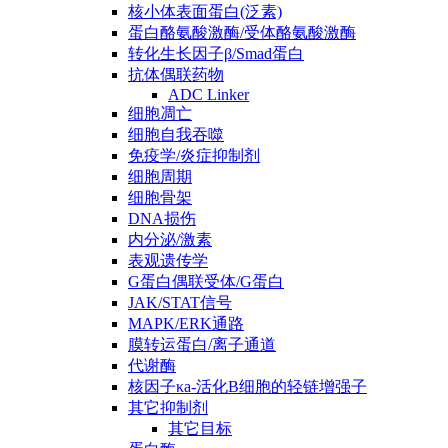
核小体表面蛋白(泛素)
蛋白酪氨酸激酶/受体酪氨酸激酶
转化生长因子β/Smad蛋白
抗体偶联药物
ADC Linker
细胞凋亡
细胞自我吞噬
免疫学/炎症抑制剂
细胞周期
细胞骨架
DNA损伤
内分泌/激素
表观遗传学
G蛋白偶联受体/G蛋白
JAK/STAT信号
MAPK/ERK通路
膜转运蛋白/离子通道
代谢酶
核因子κa-活化B细胞的轻链增强子
其它抑制剂
其它目标