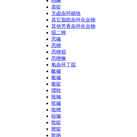
吗啉
萘啶
无卤杂环砌块
其它脂肪杂环化合物
其他芳香杂环化合物
噁二唑
恶嗪
恶唑
恶唑烷
恶唑啉
氧杂环丁烷
酞嗪
哌嗪
哌啶
嘌呤
吡喃
吡嗪
吡唑
哒嗪
吡啶
嘧啶
吡咯