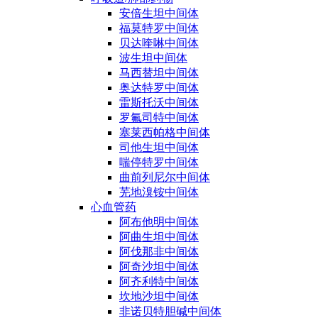
安倍生坦中间体
福莫特罗中间体
贝达喹啉中间体
波生坦中间体
马西替坦中间体
奥达特罗中间体
雷斯托沃中间体
罗氟司特中间体
塞莱西帕格中间体
司他生坦中间体
喘停特罗中间体
曲前列尼尔中间体
芜地溴铵中间体
心血管药
阿布他明中间体
阿曲生坦中间体
阿伐那非中间体
阿奇沙坦中间体
阿齐利特中间体
坎地沙坦中间体
非诺贝特胆碱中间体