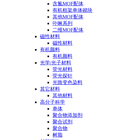
含氮MOF配体
有机框架单体砌块
其他MOF配体
卟啉系列
二维MOF配体
磁性材料
磁性材料
有机颜料
有机颜料
光学/光子材料
荧光材料
荧光探针
光致变色染料
其它材料
其他材料
高分子科学
单体
聚合物添加剂
聚合试剂
聚合物
树脂