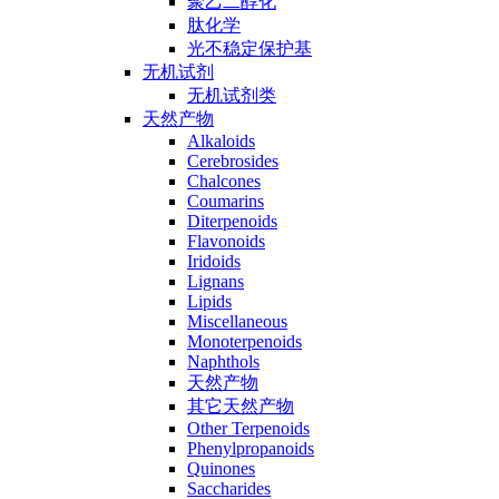
聚乙二醇化
肽化学
光不稳定保护基
无机试剂
无机试剂类
天然产物
Alkaloids
Cerebrosides
Chalcones
Coumarins
Diterpenoids
Flavonoids
Iridoids
Lignans
Lipids
Miscellaneous
Monoterpenoids
Naphthols
天然产物
其它天然产物
Other Terpenoids
Phenylpropanoids
Quinones
Saccharides