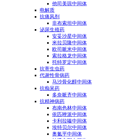
他司美琼中间体
电解质
抗痛风剂
非布索坦中间体
泌尿生殖药
安妥沙星中间体
米拉贝隆中间体
欧司哌米中间体
索拉格龙中间体
托特罗定中间体
抗寄生虫药
代谢性骨病药
马沙骨化醇中间体
抗痴呆药
多奈哌齐中间体
抗精神病药
布南色林中间体
依匹唑派中间体
卡利拉嗪中间体
埃特贝尔中间体
奥氮平中间体