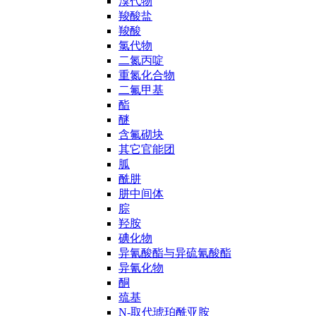
溴代物
羧酸盐
羧酸
氯代物
二氮丙啶
重氮化合物
二氟甲基
酯
醚
含氟砌块
其它官能团
胍
酰肼
肼中间体
腙
羟胺
碘化物
异氰酸酯与异硫氰酸酯
异氰化物
酮
巯基
N-取代琥珀酰亚胺