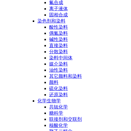
氟合成
离子液体
固相合成
染色剂和染料
酸性染料
偶氮染料
碱性染料
直接染料
分散染料
染料中间体
媒介染料
油性染料
其它颜料和染料
颜料
硫化染料
还原染料
化学生物学
共轭化学
糖科学
联接剂和交联剂
核酸化学