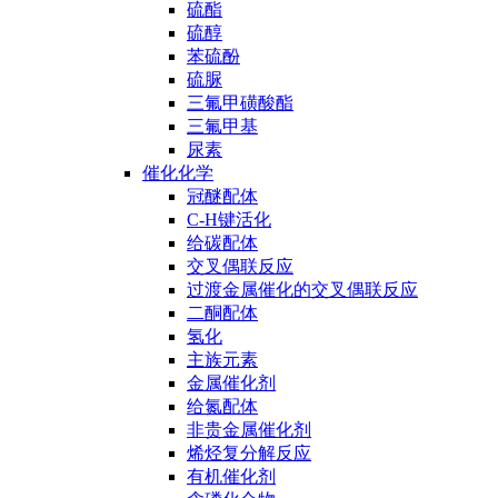
硫酯
硫醇
苯硫酚
硫脲
三氟甲磺酸酯
三氟甲基
尿素
催化化学
冠醚配体
C-H键活化
给碳配体
交叉偶联反应
过渡金属催化的交叉偶联反应
二酮配体
氢化
主族元素
金属催化剂
给氮配体
非贵金属催化剂
烯烃复分解反应
有机催化剂