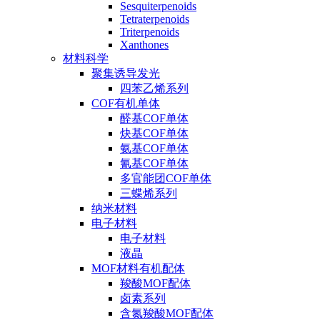
Sesquiterpenoids
Tetraterpenoids
Triterpenoids
Xanthones
材料科学
聚集诱导发光
四苯乙烯系列
COF有机单体
醛基COF单体
炔基COF单体
氨基COF单体
氰基COF单体
多官能团COF单体
三蝶烯系列
纳米材料
电子材料
电子材料
液晶
MOF材料有机配体
羧酸MOF配体
卤素系列
含氮羧酸MOF配体