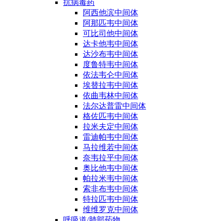
抗病毒药
阿西他滨中间体
阿那匹韦中间体
可比司他中间体
达卡他韦中间体
达沙布韦中间体
度鲁特韦中间体
依法韦仑中间体
埃替拉韦中间体
依曲韦林中间体
法尔达普雷中间体
格佐匹韦中间体
拉米夫定中间体
雷迪帕韦中间体
马拉维若中间体
奈韦拉平中间体
奥比他韦中间体
帕拉米韦中间体
索非布韦中间体
特拉匹韦中间体
维维罗克中间体
呼吸道/肺部药物