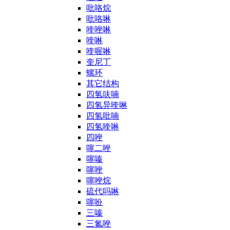
吡咯烷
吡咯啉
喹唑啉
喹啉
喹喔啉
奎尼丁
螺环
其它结构
四氢呋喃
四氢异喹啉
四氢吡喃
四氢喹啉
四唑
噻二唑
噻嗪
噻唑
噻唑烷
硫代吗啉
噻吩
三嗪
三氮唑