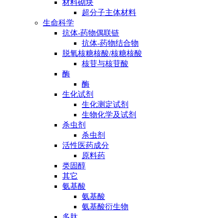
材料砌块
超分子主体材料
生命科学
抗体-药物偶联链
抗体-药物结合物
脱氧核糖核酸/核糖核酸
核苷与核苷酸
酶
酶
生化试剂
生化测定试剂
生物化学及试剂
杀虫剂
杀虫剂
活性医药成分
原料药
类固醇
其它
氨基酸
氨基酸
氨基酸衍生物
多肽