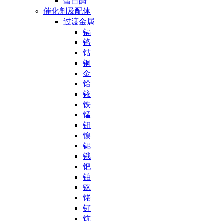
蛋白酶
催化剂及配体
过渡金属
镉
铬
钴
铜
金
铪
铱
铁
锰
钼
镍
铌
锇
钯
铂
铼
铑
钌
钪