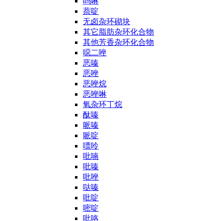
吗啉
萘啶
无卤杂环砌块
其它脂肪杂环化合物
其他芳香杂环化合物
噁二唑
恶嗪
恶唑
恶唑烷
恶唑啉
氧杂环丁烷
酞嗪
哌嗪
哌啶
嘌呤
吡喃
吡嗪
吡唑
哒嗪
吡啶
嘧啶
吡咯