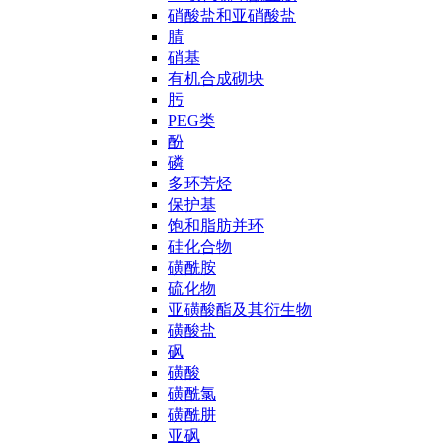
硝酸盐和亚硝酸盐
腈
硝基
有机合成砌块
肟
PEG类
酚
磷
多环芳烃
保护基
饱和脂肪并环
硅化合物
磺酰胺
硫化物
亚磺酸酯及其衍生物
磺酸盐
砜
磺酸
磺酰氯
磺酰肼
亚砜