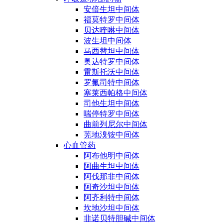
安倍生坦中间体
福莫特罗中间体
贝达喹啉中间体
波生坦中间体
马西替坦中间体
奥达特罗中间体
雷斯托沃中间体
罗氟司特中间体
塞莱西帕格中间体
司他生坦中间体
喘停特罗中间体
曲前列尼尔中间体
芜地溴铵中间体
心血管药
阿布他明中间体
阿曲生坦中间体
阿伐那非中间体
阿奇沙坦中间体
阿齐利特中间体
坎地沙坦中间体
非诺贝特胆碱中间体