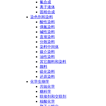
氟合成
离子液体
固相合成
染色剂和染料
酸性染料
偶氮染料
碱性染料
直接染料
分散染料
染料中间体
媒介染料
油性染料
其它颜料和染料
颜料
硫化染料
还原染料
化学生物学
共轭化学
糖科学
联接剂和交联剂
核酸化学