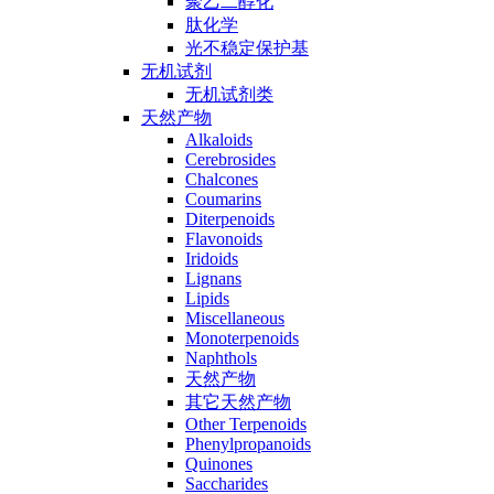
聚乙二醇化
肽化学
光不稳定保护基
无机试剂
无机试剂类
天然产物
Alkaloids
Cerebrosides
Chalcones
Coumarins
Diterpenoids
Flavonoids
Iridoids
Lignans
Lipids
Miscellaneous
Monoterpenoids
Naphthols
天然产物
其它天然产物
Other Terpenoids
Phenylpropanoids
Quinones
Saccharides