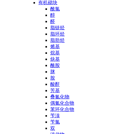
有机砌块
酰氯
醇
醛
脂链烃
脂环烃
脂肪烃
烯基
烷基
炔基
酰胺
脒
胺
酸酐
芳基
叠氮化物
偶氮化合物
苯环化合物
苄溴
苄氯
双