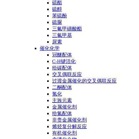
硫酯
硫醇
苯硫酚
硫脲
三氟甲磺酸酯
三氟甲基
尿素
催化化学
冠醚配体
C-H键活化
给碳配体
交叉偶联反应
过渡金属催化的交叉偶联反应
二酮配体
氢化
主族元素
金属催化剂
给氮配体
非贵金属催化剂
烯烃复分解反应
有机催化剂