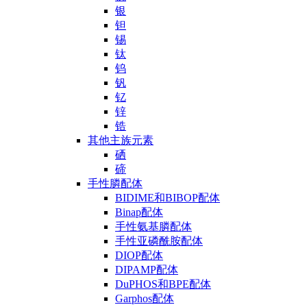
银
钽
锡
钛
钨
钒
钇
锌
锆
其他主族元素
硒
碲
手性膦配体
BIDIME和BIBOP配体
Binap配体
手性氨基膦配体
手性亚磷酰胺配体
DIOP配体
DIPAMP配体
DuPHOS和BPE配体
Garphos配体