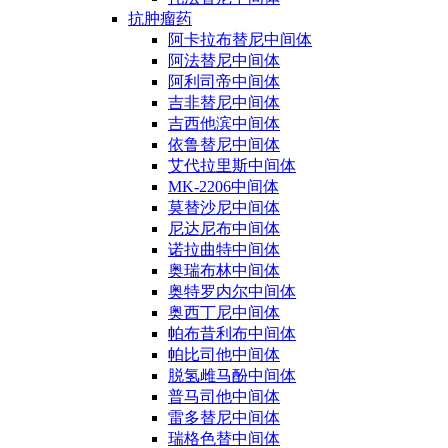
抗肿瘤药
阿卡拉布替尼中间体
阿法替尼中间体
阿利司帝中间体
吉非替尼中间体
吉西他滨中间体
依鲁替尼中间体
艾代拉里斯中间体
MK-2206中间体
莫替沙尼中间体
尼达尼布中间体
诺拉曲特中间体
奥瑞布林中间体
奥特罗内尔中间体
奥西丁尼中间体
帕布昔利布中间体
帕比司他中间体
脱氢雌马酚中间体
普马司他中间体
雷多替尼中间体
瑞格色替中间体