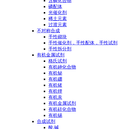
含磷化合物
磷配体
光催化剂
稀土元素
过渡元素
不对称合成
手性砌块
手性催化剂，手性配体，手性试剂
手性拆分剂
有机金属试剂
格氏试剂
有机砷化合物
有机铋
有机硼
有机锗
有机锂
有机汞
有机金属试剂
有机硅化合物
有机锡
合成试剂
酸,碱