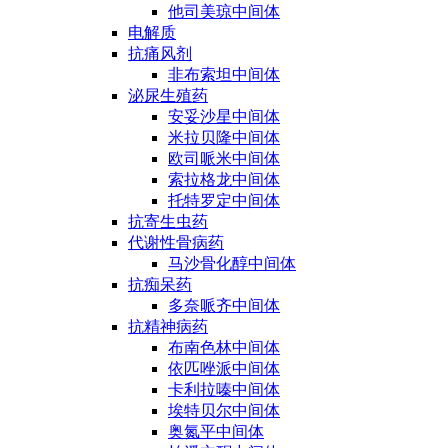
他司美琼中间体
电解质
抗痛风剂
非布索坦中间体
泌尿生殖药
安妥沙星中间体
米拉贝隆中间体
欧司哌米中间体
索拉格龙中间体
托特罗定中间体
抗寄生虫药
代谢性骨病药
马沙骨化醇中间体
抗痴呆药
多奈哌齐中间体
抗精神病药
布南色林中间体
依匹唑派中间体
卡利拉嗪中间体
埃特贝尔中间体
奥氮平中间体