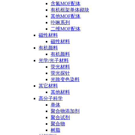
含氮MOF配体
有机框架单体砌块
其他MOF配体
卟啉系列
二维MOF配体
磁性材料
磁性材料
有机颜料
有机颜料
光学/光子材料
荧光材料
荧光探针
光致变色染料
其它材料
其他材料
高分子科学
单体
聚合物添加剂
聚合试剂
聚合物
树脂