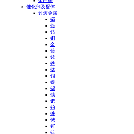
蛋白酶
催化剂及配体
过渡金属
镉
铬
钴
铜
金
铪
铱
铁
锰
钼
镍
铌
锇
钯
铂
铼
铑
钌
钪