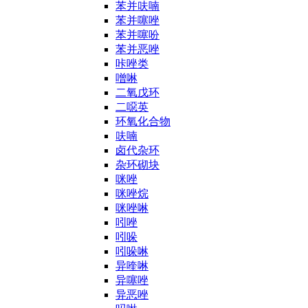
苯并呋喃
苯并噻唑
苯并噻吩
苯并恶唑
咔唑类
噌啉
二氧戊环
二噁英
环氧化合物
呋喃
卤代杂环
杂环砌块
咪唑
咪唑烷
咪唑啉
吲唑
吲哚
吲哚啉
异喹啉
异噻唑
异恶唑