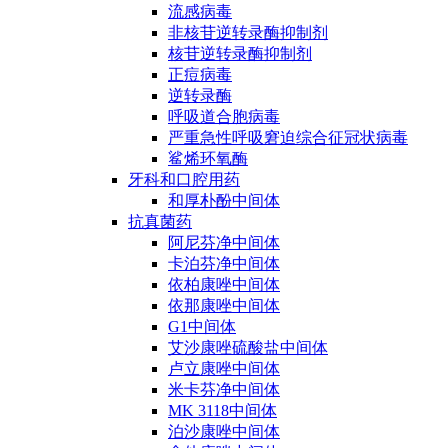
流感病毒
非核苷逆转录酶抑制剂
核苷逆转录酶抑制剂
正痘病毒
逆转录酶
呼吸道合胞病毒
严重急性呼吸窘迫综合征冠状病毒
鲨烯环氧酶
牙科和口腔用药
和厚朴酚中间体
抗真菌药
阿尼芬净中间体
卡泊芬净中间体
依柏康唑中间体
依那康唑中间体
G1中间体
艾沙康唑硫酸盐中间体
卢立康唑中间体
米卡芬净中间体
MK 3118中间体
泊沙康唑中间体