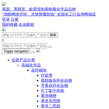
美国、墨西哥、欧盟管制易制毒化学品品种
“清朗网络空间，共筑禁毒防线” 全国化工行业净网倡议
登录
注册
我的收藏
企业邮箱
搜索
0
Toggle navigation
全部产品分类
高端化学品
杂环砌块
吖啶类
脂肪族杂环化合物
芳香杂环化合物
吖丁啶中间体
苯并咪唑
苯并异恶唑
苯并二恶烷