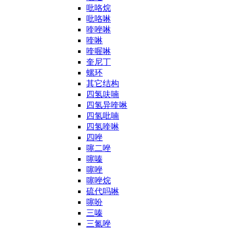
吡咯烷
吡咯啉
喹唑啉
喹啉
喹喔啉
奎尼丁
螺环
其它结构
四氢呋喃
四氢异喹啉
四氢吡喃
四氢喹啉
四唑
噻二唑
噻嗪
噻唑
噻唑烷
硫代吗啉
噻吩
三嗪
三氮唑