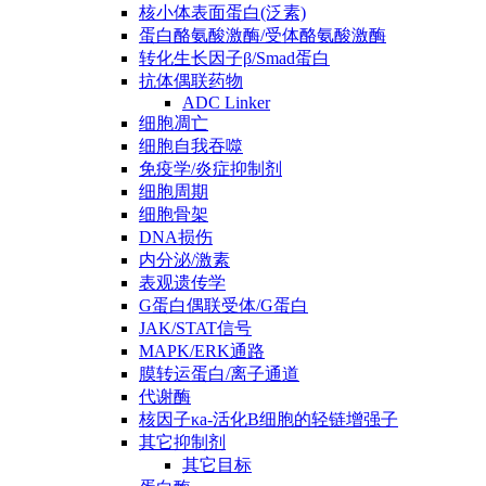
核小体表面蛋白(泛素)
蛋白酪氨酸激酶/受体酪氨酸激酶
转化生长因子β/Smad蛋白
抗体偶联药物
ADC Linker
细胞凋亡
细胞自我吞噬
免疫学/炎症抑制剂
细胞周期
细胞骨架
DNA损伤
内分泌/激素
表观遗传学
G蛋白偶联受体/G蛋白
JAK/STAT信号
MAPK/ERK通路
膜转运蛋白/离子通道
代谢酶
核因子κa-活化B细胞的轻链增强子
其它抑制剂
其它目标