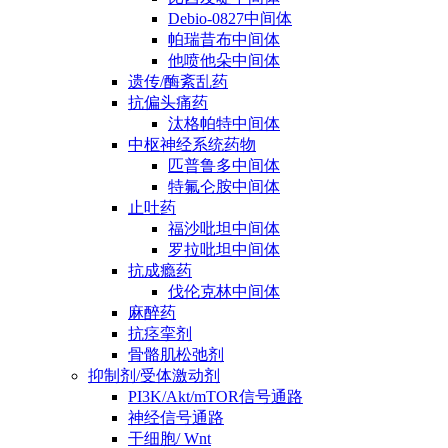
Debio-0827中间体
帕瑞昔布中间体
他喷他朵中间体
遗传/酶紊乱药
抗偏头痛药
汰格帕特中间体
中枢神经系统药物
匹普鲁多中间体
特氟仑胺中间体
止吐药
福沙吡坦中间体
罗拉吡坦中间体
抗成瘾药
伐伦克林中间体
麻醉药
抗痉挛剂
骨骼肌松弛剂
抑制剂/受体激动剂
PI3K/Akt/mTOR信号通路
神经信号通路
干细胞/ Wnt