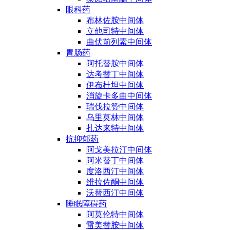
眼科药
布林佐胺中间体
立他司特中间体
曲伏前列素中间体
胃肠药
阿托替胺中间体
达考替丁中间体
伊布杜坦中间体
消旋卡多曲中间体
瑞伐拉赞中间体
乌里莫林中间体
扎达来特中间体
抗抑郁药
阿戈美拉汀中间体
阿米替丁中间体
度洛西汀中间体
维拉佐酮中间体
沃替西汀中间体
睡眠障碍药
阿莫伦特中间体
雷美替胺中间体