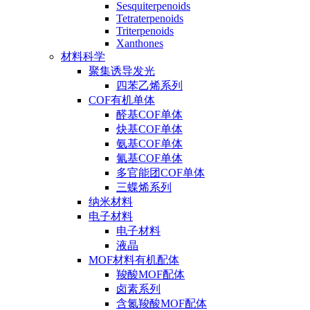
Sesquiterpenoids
Tetraterpenoids
Triterpenoids
Xanthones
材料科学
聚集诱导发光
四苯乙烯系列
COF有机单体
醛基COF单体
炔基COF单体
氨基COF单体
氰基COF单体
多官能团COF单体
三蝶烯系列
纳米材料
电子材料
电子材料
液晶
MOF材料有机配体
羧酸MOF配体
卤素系列
含氮羧酸MOF配体