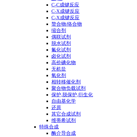
C-C成键反应
C-X成键反应
C-X成键反应
螯合物/络合物
缩合剂
偶联试剂
脱水试剂
氟化试剂
卤化试剂
高价碘化物
无机盐
氧化剂
相转移催化剂
聚合物负载试剂
保护,脱保护,衍生化
自由基化学
还原
其它合成试剂
维蒂希试剂
特殊合成
酶介导合成