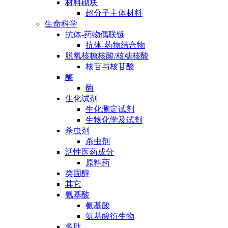
材料砌块
超分子主体材料
生命科学
抗体-药物偶联链
抗体-药物结合物
脱氧核糖核酸/核糖核酸
核苷与核苷酸
酶
酶
生化试剂
生化测定试剂
生物化学及试剂
杀虫剂
杀虫剂
活性医药成分
原料药
类固醇
其它
氨基酸
氨基酸
氨基酸衍生物
多肽