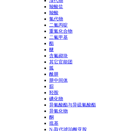
溴代物
羧酸盐
羧酸
氯代物
二氮丙啶
重氮化合物
二氟甲基
酯
醚
含氟砌块
其它官能团
胍
酰肼
肼中间体
腙
羟胺
碘化物
异氰酸酯与异硫氰酸酯
异氰化物
酮
巯基
N-取代琥珀酰亚胺