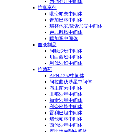
西他列汀中间体
抗痉挛剂
吡仑帕奈中间体
普加巴林中间体
瑞替他滨/依索加宾中间体
卢非酰胺中间体
噻加宾中间体
血液制品
阿哌沙班中间体
贝曲西班中间体
利伐沙班中间体
抗菌药
AFN-1252中间体
阿拉曲伐沙星中间体
布里菌素中间体
非那沙星中间体
加雷沙星中间体
利奈唑胺中间体
雷利巴坦中间体
瑞他帕林中间体
西他沙星中间体
泰比培南酯中间体