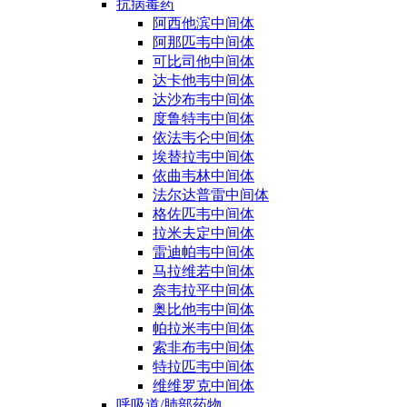
抗病毒药
阿西他滨中间体
阿那匹韦中间体
可比司他中间体
达卡他韦中间体
达沙布韦中间体
度鲁特韦中间体
依法韦仑中间体
埃替拉韦中间体
依曲韦林中间体
法尔达普雷中间体
格佐匹韦中间体
拉米夫定中间体
雷迪帕韦中间体
马拉维若中间体
奈韦拉平中间体
奥比他韦中间体
帕拉米韦中间体
索非布韦中间体
特拉匹韦中间体
维维罗克中间体
呼吸道/肺部药物