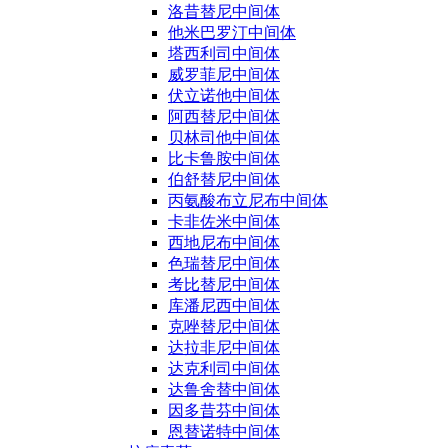
洛昔替尼中间体
他米巴罗汀中间体
塔西利司中间体
威罗菲尼中间体
伏立诺他中间体
阿西替尼中间体
贝林司他中间体
比卡鲁胺中间体
伯舒替尼中间体
丙氨酸布立尼布中间体
卡非佐米中间体
西地尼布中间体
色瑞替尼中间体
考比替尼中间体
库潘尼西中间体
克唑替尼中间体
达拉非尼中间体
达克利司中间体
达鲁舍替中间体
因多昔芬中间体
恩替诺特中间体