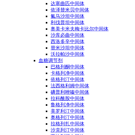
达塞曲匹中间体
依泽替米贝中间体
氟马沙坦中间体
利伐普坦中间体
奥美卡米夫梅卡比尔中间体
沙库必曲中间体
西洛多辛中间体
替米沙坦中间体
沃拉帕沙中间体
血糖调节剂
巴格列酮中间体
卡格列净中间体
依格列汀中间体
法西格利姆中间体
碘普利唑嗪中间体
拉科酰胺中间体
鲁格列净中间体
美罗利汀中间体
奥格列汀中间体
拉格列扎中间体
沙克列汀中间体