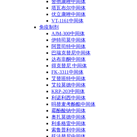
舍他康唑中间体
塔瓦布尔中间体
伏立康唑中间体
VT-1161中间体
免疫制剂
AJM-300中间体
伊特司莫中间体
阿普司特中间体
巴瑞克替尼中间体
达布非酮中间体
得克替尼 中间体
FK-3311中间体
艾替班特中间体
艾拉莫德中间体
KRP-203中间体
利诺利西中间体
吗替麦考酚酯中间体
霉酚酸钠中间体
奥扎莫德中间体
利多格雷中间体
索鲁普利中间体
托法替尼中间体