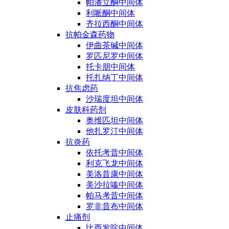
帕潘立酮中间体
利哌酮中间体
齐拉西酮中间体
抗帕金森药物
伊曲茶碱中间体
罗匹尼罗中间体
托卡朋中间体
托扎纳丁中间体
抗焦虑药
沙瑞度坦中间体
皮肤科药剂
奥维匹坦中间体
他扎罗汀中间体
抗炎药
依托考昔中间体
利克飞龙中间体
美洛昔康中间体
美沙拉嗪中间体
帕马考昔中间体
罗非昔布中间体
止痛剂
比西发啶中间体