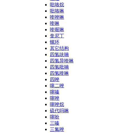
吡咯烷
吡咯啉
喹唑啉
喹啉
喹喔啉
奎尼丁
螺环
其它结构
四氢呋喃
四氢异喹啉
四氢吡喃
四氢喹啉
四唑
噻二唑
噻嗪
噻唑
噻唑烷
硫代吗啉
噻吩
三嗪
三氮唑