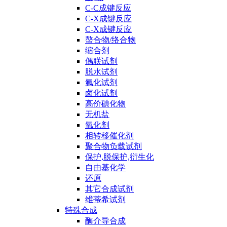
C-C成键反应
C-X成键反应
C-X成键反应
螯合物/络合物
缩合剂
偶联试剂
脱水试剂
氟化试剂
卤化试剂
高价碘化物
无机盐
氧化剂
相转移催化剂
聚合物负载试剂
保护,脱保护,衍生化
自由基化学
还原
其它合成试剂
维蒂希试剂
特殊合成
酶介导合成