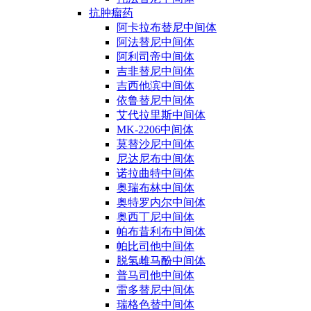
抗肿瘤药
阿卡拉布替尼中间体
阿法替尼中间体
阿利司帝中间体
吉非替尼中间体
吉西他滨中间体
依鲁替尼中间体
艾代拉里斯中间体
MK-2206中间体
莫替沙尼中间体
尼达尼布中间体
诺拉曲特中间体
奥瑞布林中间体
奥特罗内尔中间体
奥西丁尼中间体
帕布昔利布中间体
帕比司他中间体
脱氢雌马酚中间体
普马司他中间体
雷多替尼中间体
瑞格色替中间体