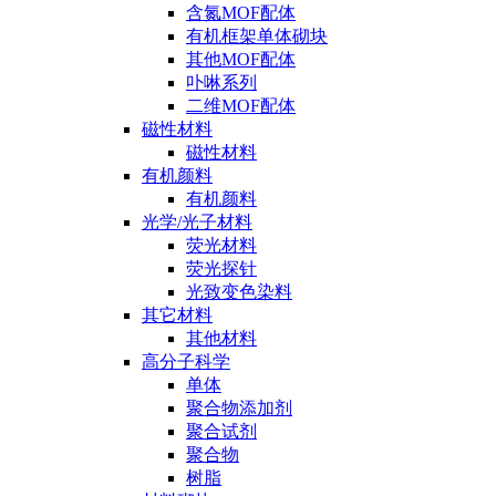
含氮MOF配体
有机框架单体砌块
其他MOF配体
卟啉系列
二维MOF配体
磁性材料
磁性材料
有机颜料
有机颜料
光学/光子材料
荧光材料
荧光探针
光致变色染料
其它材料
其他材料
高分子科学
单体
聚合物添加剂
聚合试剂
聚合物
树脂