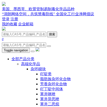
美国、墨西哥、欧盟管制易制毒化学品品种
“清朗网络空间，共筑禁毒防线” 全国化工行业净网倡议
登录
注册
我的收藏
企业邮箱
搜索
0
Toggle navigation
全部产品分类
高端化学品
杂环砌块
吖啶类
脂肪族杂环化合物
芳香杂环化合物
吖丁啶中间体
苯并咪唑
苯并异恶唑
苯并二恶烷