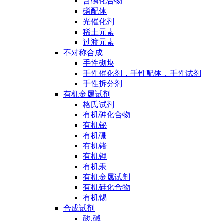
含磷化合物
磷配体
光催化剂
稀土元素
过渡元素
不对称合成
手性砌块
手性催化剂，手性配体，手性试剂
手性拆分剂
有机金属试剂
格氏试剂
有机砷化合物
有机铋
有机硼
有机锗
有机锂
有机汞
有机金属试剂
有机硅化合物
有机锡
合成试剂
酸,碱