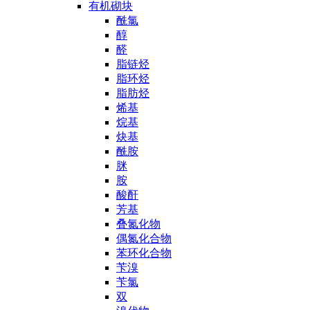
有机砌块
酰氯
醇
醛
脂链烃
脂环烃
脂肪烃
烯基
烷基
炔基
酰胺
脒
胺
酸酐
芳基
叠氮化物
偶氮化合物
苯环化合物
苄溴
苄氯
双