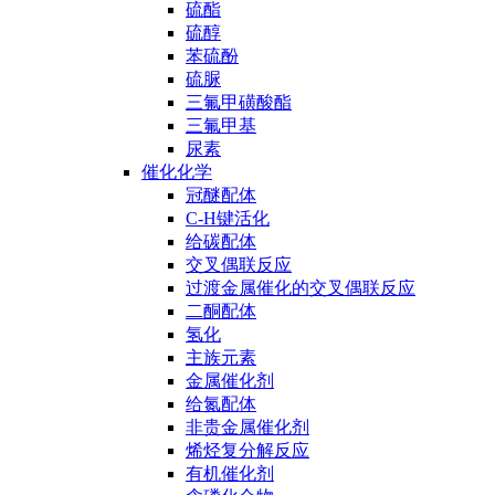
硫酯
硫醇
苯硫酚
硫脲
三氟甲磺酸酯
三氟甲基
尿素
催化化学
冠醚配体
C-H键活化
给碳配体
交叉偶联反应
过渡金属催化的交叉偶联反应
二酮配体
氢化
主族元素
金属催化剂
给氮配体
非贵金属催化剂
烯烃复分解反应
有机催化剂