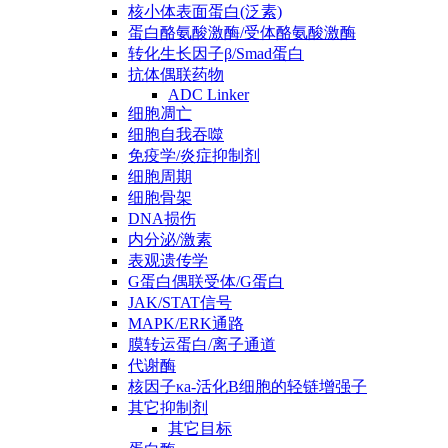
核小体表面蛋白(泛素)
蛋白酪氨酸激酶/受体酪氨酸激酶
转化生长因子β/Smad蛋白
抗体偶联药物
ADC Linker
细胞凋亡
细胞自我吞噬
免疫学/炎症抑制剂
细胞周期
细胞骨架
DNA损伤
内分泌/激素
表观遗传学
G蛋白偶联受体/G蛋白
JAK/STAT信号
MAPK/ERK通路
膜转运蛋白/离子通道
代谢酶
核因子κa-活化B细胞的轻链增强子
其它抑制剂
其它目标