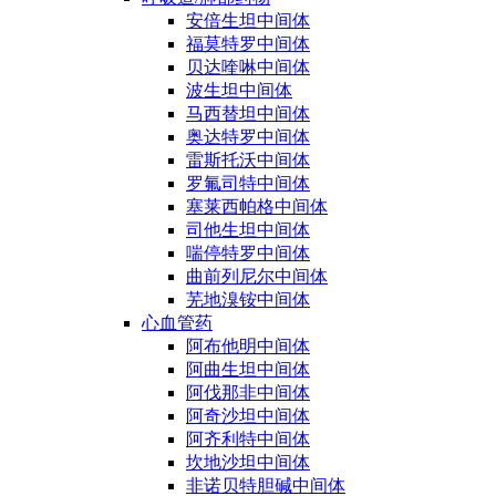
安倍生坦中间体
福莫特罗中间体
贝达喹啉中间体
波生坦中间体
马西替坦中间体
奥达特罗中间体
雷斯托沃中间体
罗氟司特中间体
塞莱西帕格中间体
司他生坦中间体
喘停特罗中间体
曲前列尼尔中间体
芜地溴铵中间体
心血管药
阿布他明中间体
阿曲生坦中间体
阿伐那非中间体
阿奇沙坦中间体
阿齐利特中间体
坎地沙坦中间体
非诺贝特胆碱中间体