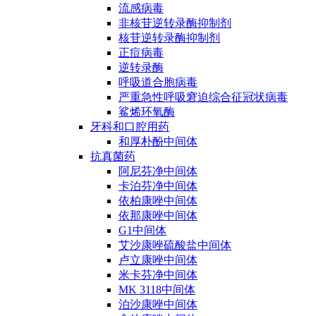
流感病毒
非核苷逆转录酶抑制剂
核苷逆转录酶抑制剂
正痘病毒
逆转录酶
呼吸道合胞病毒
严重急性呼吸窘迫综合征冠状病毒
鲨烯环氧酶
牙科和口腔用药
和厚朴酚中间体
抗真菌药
阿尼芬净中间体
卡泊芬净中间体
依柏康唑中间体
依那康唑中间体
G1中间体
艾沙康唑硫酸盐中间体
卢立康唑中间体
米卡芬净中间体
MK 3118中间体
泊沙康唑中间体