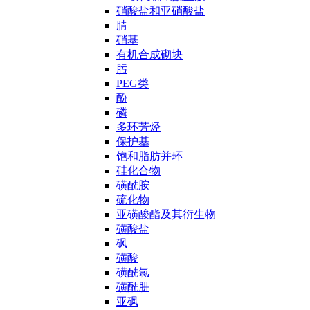
硝酸盐和亚硝酸盐
腈
硝基
有机合成砌块
肟
PEG类
酚
磷
多环芳烃
保护基
饱和脂肪并环
硅化合物
磺酰胺
硫化物
亚磺酸酯及其衍生物
磺酸盐
砜
磺酸
磺酰氯
磺酰肼
亚砜