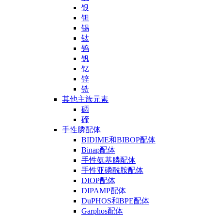
银
钽
锡
钛
钨
钒
钇
锌
锆
其他主族元素
硒
碲
手性膦配体
BIDIME和BIBOP配体
Binap配体
手性氨基膦配体
手性亚磷酰胺配体
DIOP配体
DIPAMP配体
DuPHOS和BPE配体
Garphos配体