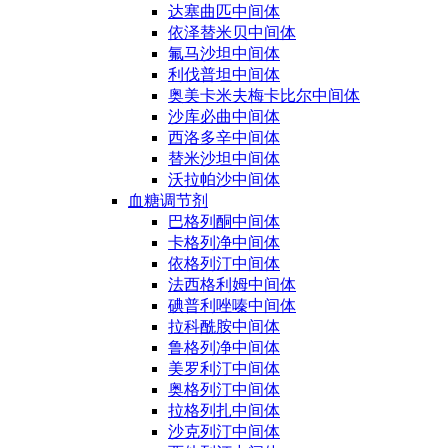
达塞曲匹中间体
依泽替米贝中间体
氟马沙坦中间体
利伐普坦中间体
奥美卡米夫梅卡比尔中间体
沙库必曲中间体
西洛多辛中间体
替米沙坦中间体
沃拉帕沙中间体
血糖调节剂
巴格列酮中间体
卡格列净中间体
依格列汀中间体
法西格利姆中间体
碘普利唑嗪中间体
拉科酰胺中间体
鲁格列净中间体
美罗利汀中间体
奥格列汀中间体
拉格列扎中间体
沙克列汀中间体