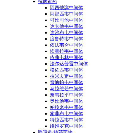
抗病毒药
阿西他滨中间体
阿那匹韦中间体
可比司他中间体
达卡他韦中间体
达沙布韦中间体
度鲁特韦中间体
依法韦仑中间体
埃替拉韦中间体
依曲韦林中间体
法尔达普雷中间体
格佐匹韦中间体
拉米夫定中间体
雷迪帕韦中间体
马拉维若中间体
奈韦拉平中间体
奥比他韦中间体
帕拉米韦中间体
索非布韦中间体
特拉匹韦中间体
维维罗克中间体
呼吸道/肺部药物