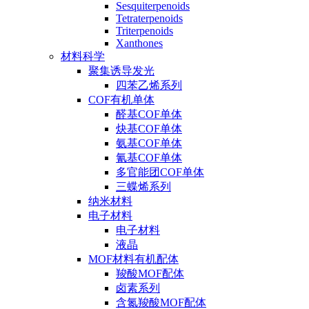
Sesquiterpenoids
Tetraterpenoids
Triterpenoids
Xanthones
材料科学
聚集诱导发光
四苯乙烯系列
COF有机单体
醛基COF单体
炔基COF单体
氨基COF单体
氰基COF单体
多官能团COF单体
三蝶烯系列
纳米材料
电子材料
电子材料
液晶
MOF材料有机配体
羧酸MOF配体
卤素系列
含氮羧酸MOF配体