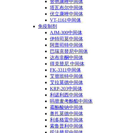
舍他康唑中间体
塔瓦布尔中间体
伏立康唑中间体
VT-1161中间体
免疫制剂
AJM-300中间体
伊特司莫中间体
阿普司特中间体
巴瑞克替尼中间体
达布非酮中间体
得克替尼 中间体
FK-3311中间体
艾替班特中间体
艾拉莫德中间体
KRP-203中间体
利诺利西中间体
吗替麦考酚酯中间体
霉酚酸钠中间体
奥扎莫德中间体
利多格雷中间体
索鲁普利中间体
托法替尼中间体