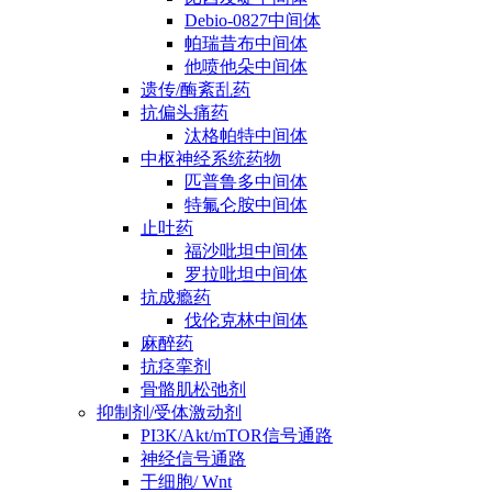
Debio-0827中间体
帕瑞昔布中间体
他喷他朵中间体
遗传/酶紊乱药
抗偏头痛药
汰格帕特中间体
中枢神经系统药物
匹普鲁多中间体
特氟仑胺中间体
止吐药
福沙吡坦中间体
罗拉吡坦中间体
抗成瘾药
伐伦克林中间体
麻醉药
抗痉挛剂
骨骼肌松弛剂
抑制剂/受体激动剂
PI3K/Akt/mTOR信号通路
神经信号通路
干细胞/ Wnt