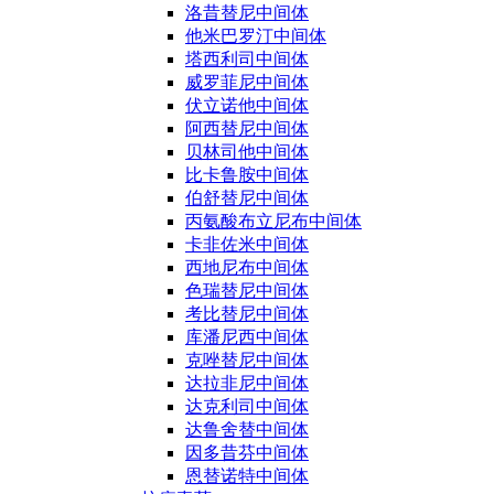
洛昔替尼中间体
他米巴罗汀中间体
塔西利司中间体
威罗菲尼中间体
伏立诺他中间体
阿西替尼中间体
贝林司他中间体
比卡鲁胺中间体
伯舒替尼中间体
丙氨酸布立尼布中间体
卡非佐米中间体
西地尼布中间体
色瑞替尼中间体
考比替尼中间体
库潘尼西中间体
克唑替尼中间体
达拉非尼中间体
达克利司中间体
达鲁舍替中间体
因多昔芬中间体
恩替诺特中间体