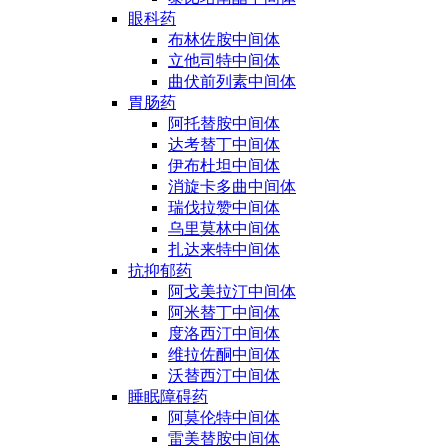
眼科药
布林佐胺中间体
立他司特中间体
曲伏前列素中间体
胃肠药
阿托替胺中间体
达考替丁中间体
伊布杜坦中间体
消旋卡多曲中间体
瑞伐拉赞中间体
乌里莫林中间体
扎达来特中间体
抗抑郁药
阿戈美拉汀中间体
阿米替丁中间体
度洛西汀中间体
维拉佐酮中间体
沃替西汀中间体
睡眠障碍药
阿莫伦特中间体
雷美替胺中间体