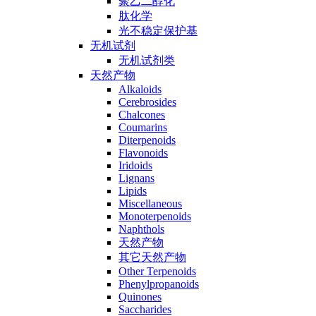
聚乙二醇化
肽化学
光不稳定保护基
无机试剂
无机试剂类
天然产物
Alkaloids
Cerebrosides
Chalcones
Coumarins
Diterpenoids
Flavonoids
Iridoids
Lignans
Lipids
Miscellaneous
Monoterpenoids
Naphthols
天然产物
其它天然产物
Other Terpenoids
Phenylpropanoids
Quinones
Saccharides