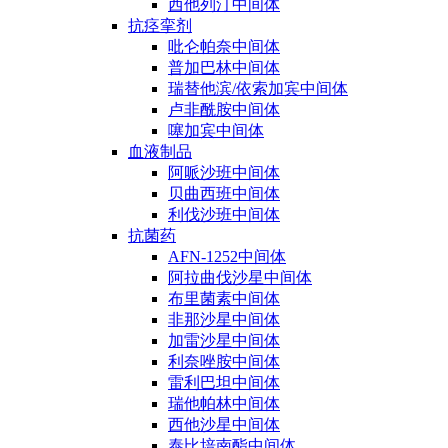
西他列汀中间体
抗痉挛剂
吡仑帕奈中间体
普加巴林中间体
瑞替他滨/依索加宾中间体
卢非酰胺中间体
噻加宾中间体
血液制品
阿哌沙班中间体
贝曲西班中间体
利伐沙班中间体
抗菌药
AFN-1252中间体
阿拉曲伐沙星中间体
布里菌素中间体
非那沙星中间体
加雷沙星中间体
利奈唑胺中间体
雷利巴坦中间体
瑞他帕林中间体
西他沙星中间体
泰比培南酯中间体