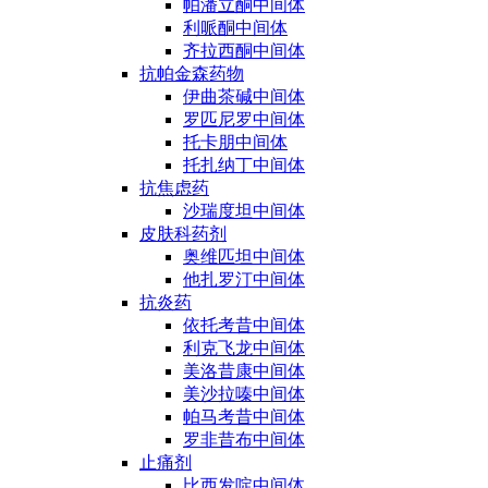
帕潘立酮中间体
利哌酮中间体
齐拉西酮中间体
抗帕金森药物
伊曲茶碱中间体
罗匹尼罗中间体
托卡朋中间体
托扎纳丁中间体
抗焦虑药
沙瑞度坦中间体
皮肤科药剂
奥维匹坦中间体
他扎罗汀中间体
抗炎药
依托考昔中间体
利克飞龙中间体
美洛昔康中间体
美沙拉嗪中间体
帕马考昔中间体
罗非昔布中间体
止痛剂
比西发啶中间体