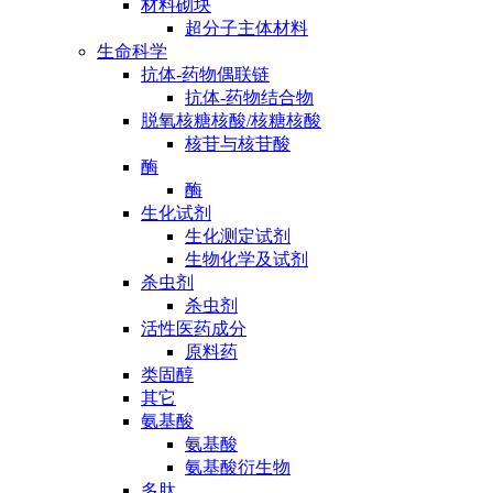
材料砌块
超分子主体材料
生命科学
抗体-药物偶联链
抗体-药物结合物
脱氧核糖核酸/核糖核酸
核苷与核苷酸
酶
酶
生化试剂
生化测定试剂
生物化学及试剂
杀虫剂
杀虫剂
活性医药成分
原料药
类固醇
其它
氨基酸
氨基酸
氨基酸衍生物
多肽