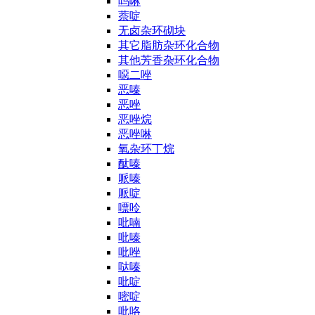
吗啉
萘啶
无卤杂环砌块
其它脂肪杂环化合物
其他芳香杂环化合物
噁二唑
恶嗪
恶唑
恶唑烷
恶唑啉
氧杂环丁烷
酞嗪
哌嗪
哌啶
嘌呤
吡喃
吡嗪
吡唑
哒嗪
吡啶
嘧啶
吡咯