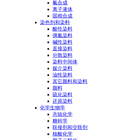
氟合成
离子液体
固相合成
染色剂和染料
酸性染料
偶氮染料
碱性染料
直接染料
分散染料
染料中间体
媒介染料
油性染料
其它颜料和染料
颜料
硫化染料
还原染料
化学生物学
共轭化学
糖科学
联接剂和交联剂
核酸化学