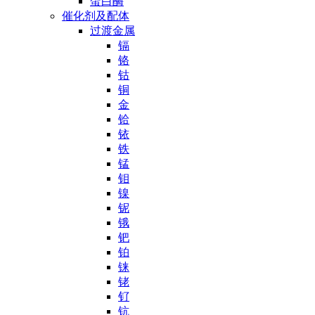
蛋白酶
催化剂及配体
过渡金属
镉
铬
钴
铜
金
铪
铱
铁
锰
钼
镍
铌
锇
钯
铂
铼
铑
钌
钪