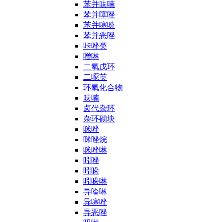
苯并呋喃
苯并噻唑
苯并噻吩
苯并恶唑
咔唑类
噌啉
二氧戊环
二噁英
环氧化合物
呋喃
卤代杂环
杂环砌块
咪唑
咪唑烷
咪唑啉
吲唑
吲哚
吲哚啉
异喹啉
异噻唑
异恶唑