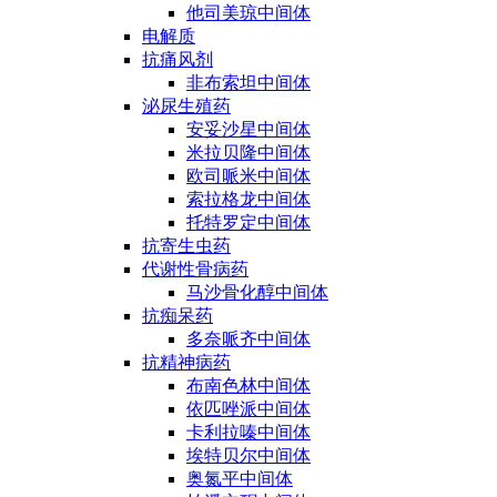
他司美琼中间体
电解质
抗痛风剂
非布索坦中间体
泌尿生殖药
安妥沙星中间体
米拉贝隆中间体
欧司哌米中间体
索拉格龙中间体
托特罗定中间体
抗寄生虫药
代谢性骨病药
马沙骨化醇中间体
抗痴呆药
多奈哌齐中间体
抗精神病药
布南色林中间体
依匹唑派中间体
卡利拉嗪中间体
埃特贝尔中间体
奥氮平中间体