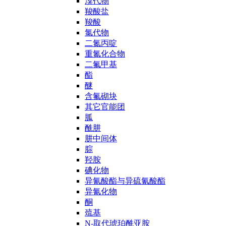
溴代物
羧酸盐
羧酸
氯代物
二氮丙啶
重氮化合物
二氟甲基
酯
醚
含氟砌块
其它官能团
胍
酰肼
肼中间体
腙
羟胺
碘化物
异氰酸酯与异硫氰酸酯
异氰化物
酮
巯基
N-取代琥珀酰亚胺