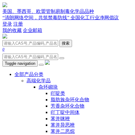
美国、墨西哥、欧盟管制易制毒化学品品种
“清朗网络空间，共筑禁毒防线” 全国化工行业净网倡议
登录
注册
我的收藏
企业邮箱
搜索
0
Toggle navigation
全部产品分类
高端化学品
杂环砌块
吖啶类
脂肪族杂环化合物
芳香杂环化合物
吖丁啶中间体
苯并咪唑
苯并异恶唑
苯并二恶烷