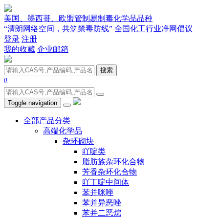
美国、墨西哥、欧盟管制易制毒化学品品种
“清朗网络空间，共筑禁毒防线” 全国化工行业净网倡议
登录
注册
我的收藏
企业邮箱
搜索
0
Toggle navigation
全部产品分类
高端化学品
杂环砌块
吖啶类
脂肪族杂环化合物
芳香杂环化合物
吖丁啶中间体
苯并咪唑
苯并异恶唑
苯并二恶烷