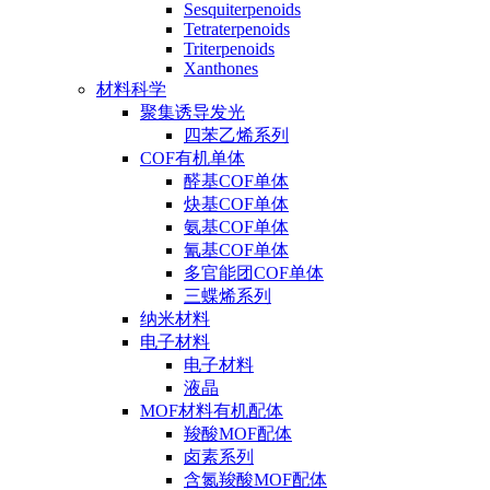
Sesquiterpenoids
Tetraterpenoids
Triterpenoids
Xanthones
材料科学
聚集诱导发光
四苯乙烯系列
COF有机单体
醛基COF单体
炔基COF单体
氨基COF单体
氰基COF单体
多官能团COF单体
三蝶烯系列
纳米材料
电子材料
电子材料
液晶
MOF材料有机配体
羧酸MOF配体
卤素系列
含氮羧酸MOF配体