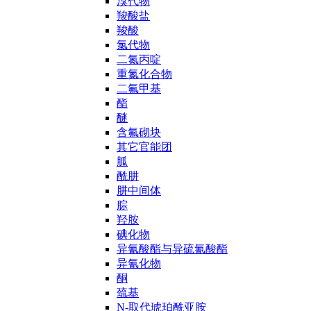
溴代物
羧酸盐
羧酸
氯代物
二氮丙啶
重氮化合物
二氟甲基
酯
醚
含氟砌块
其它官能团
胍
酰肼
肼中间体
腙
羟胺
碘化物
异氰酸酯与异硫氰酸酯
异氰化物
酮
巯基
N-取代琥珀酰亚胺