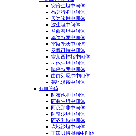
安倍生坦中间体
福莫特罗中间体
贝达喹啉中间体
波生坦中间体
马西替坦中间体
奥达特罗中间体
雷斯托沃中间体
罗氟司特中间体
塞莱西帕格中间体
司他生坦中间体
喘停特罗中间体
曲前列尼尔中间体
芜地溴铵中间体
心血管药
阿布他明中间体
阿曲生坦中间体
阿伐那非中间体
阿奇沙坦中间体
阿齐利特中间体
坎地沙坦中间体
非诺贝特胆碱中间体