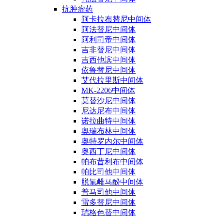
抗肿瘤药
阿卡拉布替尼中间体
阿法替尼中间体
阿利司帝中间体
吉非替尼中间体
吉西他滨中间体
依鲁替尼中间体
艾代拉里斯中间体
MK-2206中间体
莫替沙尼中间体
尼达尼布中间体
诺拉曲特中间体
奥瑞布林中间体
奥特罗内尔中间体
奥西丁尼中间体
帕布昔利布中间体
帕比司他中间体
脱氢雌马酚中间体
普马司他中间体
雷多替尼中间体
瑞格色替中间体