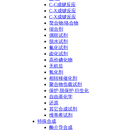
C-C成键反应
C-X成键反应
C-X成键反应
螯合物/络合物
缩合剂
偶联试剂
脱水试剂
氟化试剂
卤化试剂
高价碘化物
无机盐
氧化剂
相转移催化剂
聚合物负载试剂
保护,脱保护,衍生化
自由基化学
还原
其它合成试剂
维蒂希试剂
特殊合成
酶介导合成