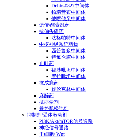
Debio-0827中间体
帕瑞昔布中间体
他喷他朵中间体
遗传/酶紊乱药
抗偏头痛药
汰格帕特中间体
中枢神经系统药物
匹普鲁多中间体
特氟仑胺中间体
止吐药
福沙吡坦中间体
罗拉吡坦中间体
抗成瘾药
伐伦克林中间体
麻醉药
抗痉挛剂
骨骼肌松弛剂
抑制剂/受体激动剂
PI3K/Akt/mTOR信号通路
神经信号通路
干细胞/ Wnt