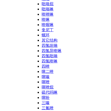
吡咯烷
吡咯啉
喹唑啉
喹啉
喹喔啉
奎尼丁
螺环
其它结构
四氢呋喃
四氢异喹啉
四氢吡喃
四氢喹啉
四唑
噻二唑
噻嗪
噻唑
噻唑烷
硫代吗啉
噻吩
三嗪
三氮唑