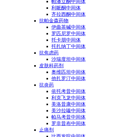
帕潘立酮中间体
利哌酮中间体
齐拉西酮中间体
抗帕金森药物
伊曲茶碱中间体
罗匹尼罗中间体
托卡朋中间体
托扎纳丁中间体
抗焦虑药
沙瑞度坦中间体
皮肤科药剂
奥维匹坦中间体
他扎罗汀中间体
抗炎药
依托考昔中间体
利克飞龙中间体
美洛昔康中间体
美沙拉嗪中间体
帕马考昔中间体
罗非昔布中间体
止痛剂
比西发啶中间体