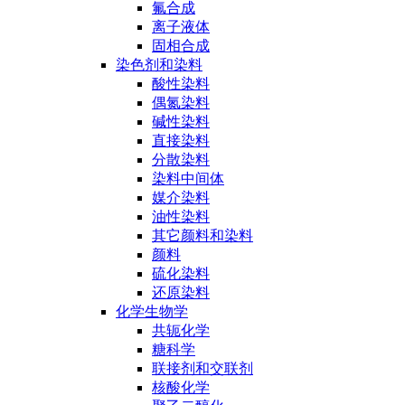
氟合成
离子液体
固相合成
染色剂和染料
酸性染料
偶氮染料
碱性染料
直接染料
分散染料
染料中间体
媒介染料
油性染料
其它颜料和染料
颜料
硫化染料
还原染料
化学生物学
共轭化学
糖科学
联接剂和交联剂
核酸化学