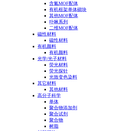
含氮MOF配体
有机框架单体砌块
其他MOF配体
卟啉系列
二维MOF配体
磁性材料
磁性材料
有机颜料
有机颜料
光学/光子材料
荧光材料
荧光探针
光致变色染料
其它材料
其他材料
高分子科学
单体
聚合物添加剂
聚合试剂
聚合物
树脂