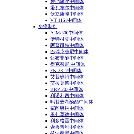
舍他康唑中间体
塔瓦布尔中间体
伏立康唑中间体
VT-1161中间体
免疫制剂
AJM-300中间体
伊特司莫中间体
阿普司特中间体
巴瑞克替尼中间体
达布非酮中间体
得克替尼 中间体
FK-3311中间体
艾替班特中间体
艾拉莫德中间体
KRP-203中间体
利诺利西中间体
吗替麦考酚酯中间体
霉酚酸钠中间体
奥扎莫德中间体
利多格雷中间体
索鲁普利中间体
托法替尼中间体