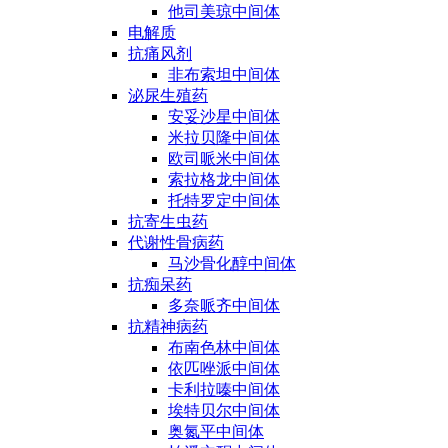
他司美琼中间体
电解质
抗痛风剂
非布索坦中间体
泌尿生殖药
安妥沙星中间体
米拉贝隆中间体
欧司哌米中间体
索拉格龙中间体
托特罗定中间体
抗寄生虫药
代谢性骨病药
马沙骨化醇中间体
抗痴呆药
多奈哌齐中间体
抗精神病药
布南色林中间体
依匹唑派中间体
卡利拉嗪中间体
埃特贝尔中间体
奥氮平中间体