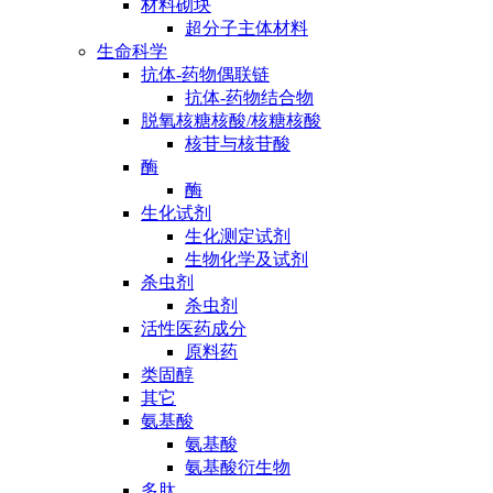
材料砌块
超分子主体材料
生命科学
抗体-药物偶联链
抗体-药物结合物
脱氧核糖核酸/核糖核酸
核苷与核苷酸
酶
酶
生化试剂
生化测定试剂
生物化学及试剂
杀虫剂
杀虫剂
活性医药成分
原料药
类固醇
其它
氨基酸
氨基酸
氨基酸衍生物
多肽