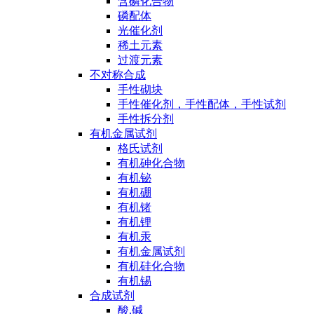
含磷化合物
磷配体
光催化剂
稀土元素
过渡元素
不对称合成
手性砌块
手性催化剂，手性配体，手性试剂
手性拆分剂
有机金属试剂
格氏试剂
有机砷化合物
有机铋
有机硼
有机锗
有机锂
有机汞
有机金属试剂
有机硅化合物
有机锡
合成试剂
酸,碱