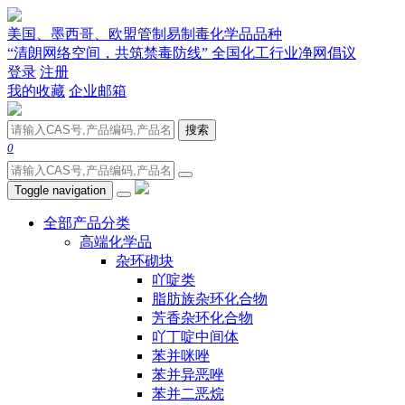
美国、墨西哥、欧盟管制易制毒化学品品种
“清朗网络空间，共筑禁毒防线” 全国化工行业净网倡议
登录
注册
我的收藏
企业邮箱
搜索
0
Toggle navigation
全部产品分类
高端化学品
杂环砌块
吖啶类
脂肪族杂环化合物
芳香杂环化合物
吖丁啶中间体
苯并咪唑
苯并异恶唑
苯并二恶烷