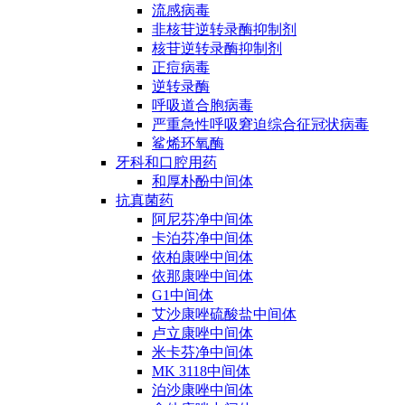
流感病毒
非核苷逆转录酶抑制剂
核苷逆转录酶抑制剂
正痘病毒
逆转录酶
呼吸道合胞病毒
严重急性呼吸窘迫综合征冠状病毒
鲨烯环氧酶
牙科和口腔用药
和厚朴酚中间体
抗真菌药
阿尼芬净中间体
卡泊芬净中间体
依柏康唑中间体
依那康唑中间体
G1中间体
艾沙康唑硫酸盐中间体
卢立康唑中间体
米卡芬净中间体
MK 3118中间体
泊沙康唑中间体