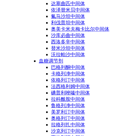
达塞曲匹中间体
依泽替米贝中间体
氟马沙坦中间体
利伐普坦中间体
奥美卡米夫梅卡比尔中间体
沙库必曲中间体
西洛多辛中间体
替米沙坦中间体
沃拉帕沙中间体
血糖调节剂
巴格列酮中间体
卡格列净中间体
依格列汀中间体
法西格利姆中间体
碘普利唑嗪中间体
拉科酰胺中间体
鲁格列净中间体
美罗利汀中间体
奥格列汀中间体
拉格列扎中间体
沙克列汀中间体