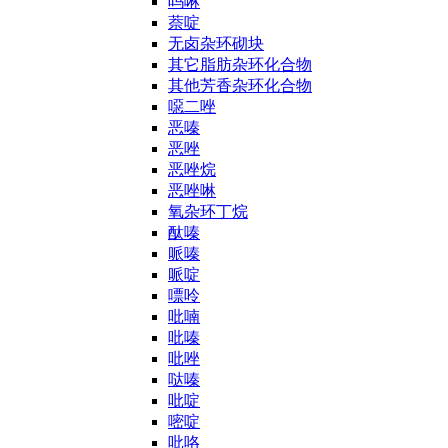
吗啉
萘啶
无卤杂环砌块
其它脂肪杂环化合物
其他芳香杂环化合物
噁二唑
恶嗪
恶唑
恶唑烷
恶唑啉
氧杂环丁烷
酞嗪
哌嗪
哌啶
嘌呤
吡喃
吡嗪
吡唑
哒嗪
吡啶
嘧啶
吡咯