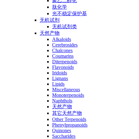
聚乙二醇化
肽化学
光不稳定保护基
无机试剂
无机试剂类
天然产物
Alkaloids
Cerebrosides
Chalcones
Coumarins
Diterpenoids
Flavonoids
Iridoids
Lignans
Lipids
Miscellaneous
Monoterpenoids
Naphthols
天然产物
其它天然产物
Other Terpenoids
Phenylpropanoids
Quinones
Saccharides