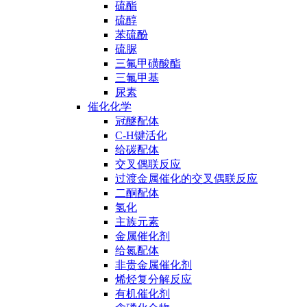
硫酯
硫醇
苯硫酚
硫脲
三氟甲磺酸酯
三氟甲基
尿素
催化化学
冠醚配体
C-H键活化
给碳配体
交叉偶联反应
过渡金属催化的交叉偶联反应
二酮配体
氢化
主族元素
金属催化剂
给氮配体
非贵金属催化剂
烯烃复分解反应
有机催化剂