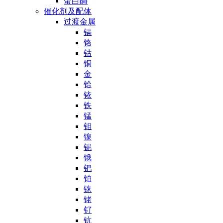
蛋白酶
催化剂及配体
过渡金属
镉
铬
钴
铜
金
铪
铱
铁
锰
钼
镍
铌
锇
钯
铂
铼
铑
钌
钪