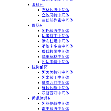
眼科药
布林佐胺中间体
立他司特中间体
曲伏前列素中间体
胃肠药
阿托替胺中间体
达考替丁中间体
伊布杜坦中间体
消旋卡多曲中间体
瑞伐拉赞中间体
乌里莫林中间体
扎达来特中间体
抗抑郁药
阿戈美拉汀中间体
阿米替丁中间体
度洛西汀中间体
维拉佐酮中间体
沃替西汀中间体
睡眠障碍药
阿莫伦特中间体
雷美替胺中间体