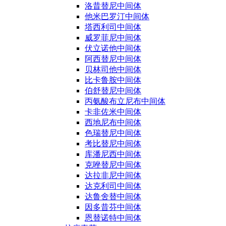
洛昔替尼中间体
他米巴罗汀中间体
塔西利司中间体
威罗菲尼中间体
伏立诺他中间体
阿西替尼中间体
贝林司他中间体
比卡鲁胺中间体
伯舒替尼中间体
丙氨酸布立尼布中间体
卡非佐米中间体
西地尼布中间体
色瑞替尼中间体
考比替尼中间体
库潘尼西中间体
克唑替尼中间体
达拉非尼中间体
达克利司中间体
达鲁舍替中间体
因多昔芬中间体
恩替诺特中间体