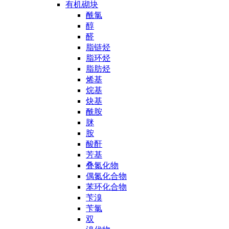
有机砌块
酰氯
醇
醛
脂链烃
脂环烃
脂肪烃
烯基
烷基
炔基
酰胺
脒
胺
酸酐
芳基
叠氮化物
偶氮化合物
苯环化合物
苄溴
苄氯
双