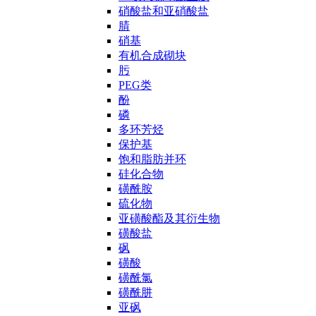
硝酸盐和亚硝酸盐
腈
硝基
有机合成砌块
肟
PEG类
酚
磷
多环芳烃
保护基
饱和脂肪并环
硅化合物
磺酰胺
硫化物
亚磺酸酯及其衍生物
磺酸盐
砜
磺酸
磺酰氯
磺酰肼
亚砜