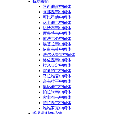
抗病毒药
阿西他滨中间体
阿那匹韦中间体
可比司他中间体
达卡他韦中间体
达沙布韦中间体
度鲁特韦中间体
依法韦仑中间体
埃替拉韦中间体
依曲韦林中间体
法尔达普雷中间体
格佐匹韦中间体
拉米夫定中间体
雷迪帕韦中间体
马拉维若中间体
奈韦拉平中间体
奥比他韦中间体
帕拉米韦中间体
索非布韦中间体
特拉匹韦中间体
维维罗克中间体
呼吸道/肺部药物