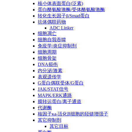
核小体表面蛋白(泛素)
蛋白酪氨酸激酶/受体酪氨酸激酶
转化生长因子β/Smad蛋白
抗体偶联药物
ADC Linker
细胞凋亡
细胞自我吞噬
免疫学/炎症抑制剂
细胞周期
细胞骨架
DNA损伤
内分泌/激素
表观遗传学
G蛋白偶联受体/G蛋白
JAK/STAT信号
MAPK/ERK通路
膜转运蛋白/离子通道
代谢酶
核因子κa-活化B细胞的轻链增强子
其它抑制剂
其它目标