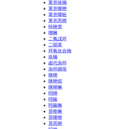
苯并呋喃
苯并噻唑
苯并噻吩
苯并恶唑
咔唑类
噌啉
二氧戊环
二噁英
环氧化合物
呋喃
卤代杂环
杂环砌块
咪唑
咪唑烷
咪唑啉
吲唑
吲哚
吲哚啉
异喹啉
异噻唑
异恶唑