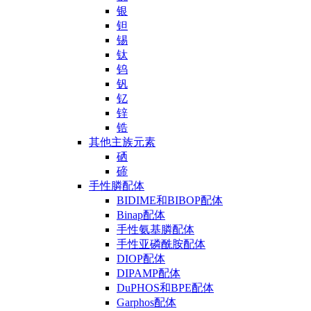
银
钽
锡
钛
钨
钒
钇
锌
锆
其他主族元素
硒
碲
手性膦配体
BIDIME和BIBOP配体
Binap配体
手性氨基膦配体
手性亚磷酰胺配体
DIOP配体
DIPAMP配体
DuPHOS和BPE配体
Garphos配体