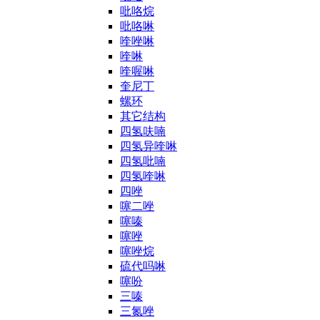
吡咯烷
吡咯啉
喹唑啉
喹啉
喹喔啉
奎尼丁
螺环
其它结构
四氢呋喃
四氢异喹啉
四氢吡喃
四氢喹啉
四唑
噻二唑
噻嗪
噻唑
噻唑烷
硫代吗啉
噻吩
三嗪
三氮唑