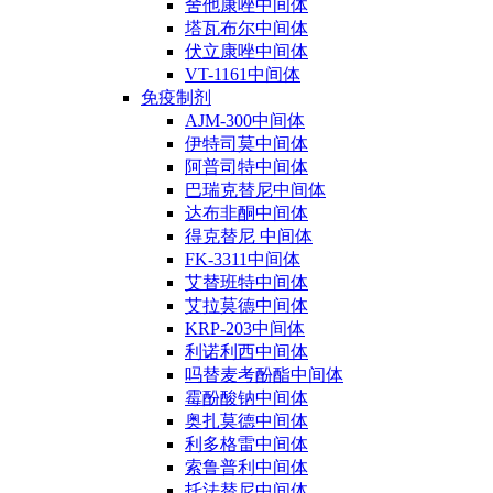
舍他康唑中间体
塔瓦布尔中间体
伏立康唑中间体
VT-1161中间体
免疫制剂
AJM-300中间体
伊特司莫中间体
阿普司特中间体
巴瑞克替尼中间体
达布非酮中间体
得克替尼 中间体
FK-3311中间体
艾替班特中间体
艾拉莫德中间体
KRP-203中间体
利诺利西中间体
吗替麦考酚酯中间体
霉酚酸钠中间体
奥扎莫德中间体
利多格雷中间体
索鲁普利中间体
托法替尼中间体