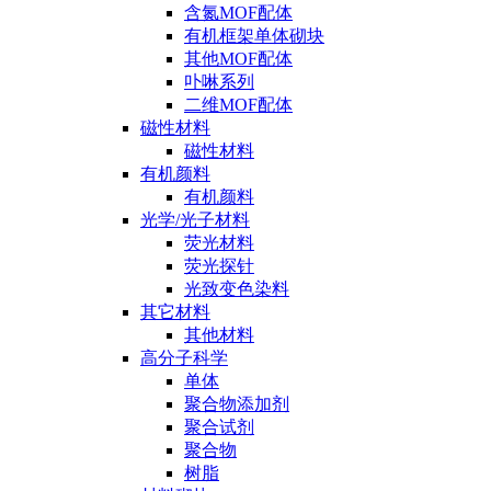
含氮MOF配体
有机框架单体砌块
其他MOF配体
卟啉系列
二维MOF配体
磁性材料
磁性材料
有机颜料
有机颜料
光学/光子材料
荧光材料
荧光探针
光致变色染料
其它材料
其他材料
高分子科学
单体
聚合物添加剂
聚合试剂
聚合物
树脂