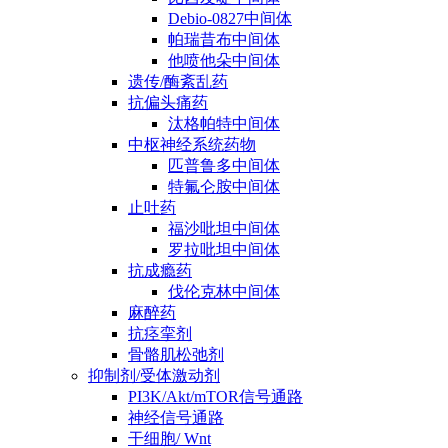
Debio-0827中间体
帕瑞昔布中间体
他喷他朵中间体
遗传/酶紊乱药
抗偏头痛药
汰格帕特中间体
中枢神经系统药物
匹普鲁多中间体
特氟仑胺中间体
止吐药
福沙吡坦中间体
罗拉吡坦中间体
抗成瘾药
伐伦克林中间体
麻醉药
抗痉挛剂
骨骼肌松弛剂
抑制剂/受体激动剂
PI3K/Akt/mTOR信号通路
神经信号通路
干细胞/ Wnt