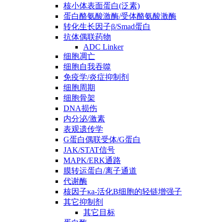
核小体表面蛋白(泛素)
蛋白酪氨酸激酶/受体酪氨酸激酶
转化生长因子β/Smad蛋白
抗体偶联药物
ADC Linker
细胞凋亡
细胞自我吞噬
免疫学/炎症抑制剂
细胞周期
细胞骨架
DNA损伤
内分泌/激素
表观遗传学
G蛋白偶联受体/G蛋白
JAK/STAT信号
MAPK/ERK通路
膜转运蛋白/离子通道
代谢酶
核因子κa-活化B细胞的轻链增强子
其它抑制剂
其它目标