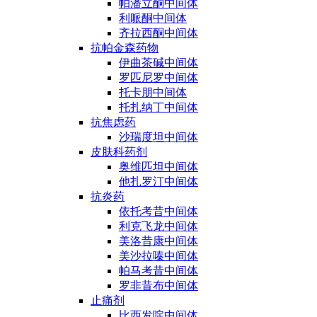
帕潘立酮中间体
利哌酮中间体
齐拉西酮中间体
抗帕金森药物
伊曲茶碱中间体
罗匹尼罗中间体
托卡朋中间体
托扎纳丁中间体
抗焦虑药
沙瑞度坦中间体
皮肤科药剂
奥维匹坦中间体
他扎罗汀中间体
抗炎药
依托考昔中间体
利克飞龙中间体
美洛昔康中间体
美沙拉嗪中间体
帕马考昔中间体
罗非昔布中间体
止痛剂
比西发啶中间体