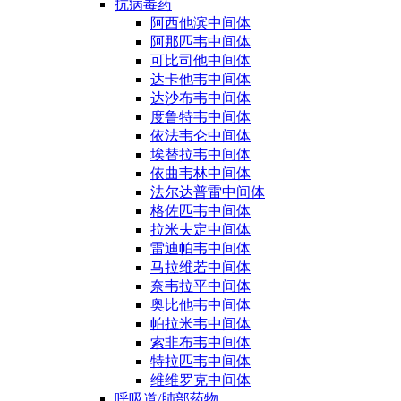
抗病毒药
阿西他滨中间体
阿那匹韦中间体
可比司他中间体
达卡他韦中间体
达沙布韦中间体
度鲁特韦中间体
依法韦仑中间体
埃替拉韦中间体
依曲韦林中间体
法尔达普雷中间体
格佐匹韦中间体
拉米夫定中间体
雷迪帕韦中间体
马拉维若中间体
奈韦拉平中间体
奥比他韦中间体
帕拉米韦中间体
索非布韦中间体
特拉匹韦中间体
维维罗克中间体
呼吸道/肺部药物