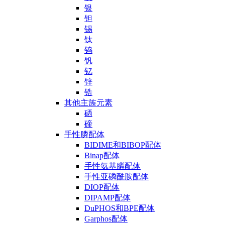
银
钽
锡
钛
钨
钒
钇
锌
锆
其他主族元素
硒
碲
手性膦配体
BIDIME和BIBOP配体
Binap配体
手性氨基膦配体
手性亚磷酰胺配体
DIOP配体
DIPAMP配体
DuPHOS和BPE配体
Garphos配体