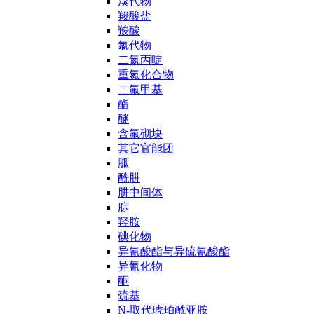
溴代物
羧酸盐
羧酸
氯代物
二氮丙啶
重氮化合物
二氟甲基
酯
醚
含氟砌块
其它官能团
胍
酰肼
肼中间体
腙
羟胺
碘化物
异氰酸酯与异硫氰酸酯
异氰化物
酮
巯基
N-取代琥珀酰亚胺