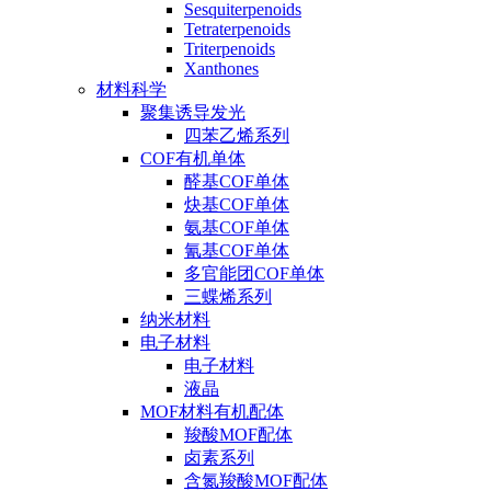
Sesquiterpenoids
Tetraterpenoids
Triterpenoids
Xanthones
材料科学
聚集诱导发光
四苯乙烯系列
COF有机单体
醛基COF单体
炔基COF单体
氨基COF单体
氰基COF单体
多官能团COF单体
三蝶烯系列
纳米材料
电子材料
电子材料
液晶
MOF材料有机配体
羧酸MOF配体
卤素系列
含氮羧酸MOF配体