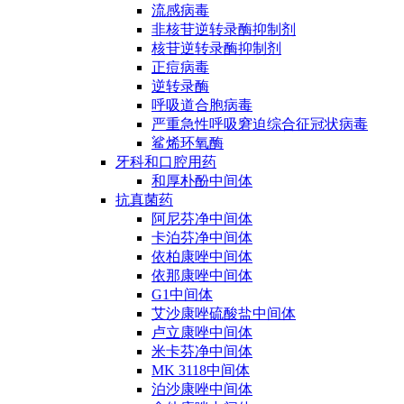
流感病毒
非核苷逆转录酶抑制剂
核苷逆转录酶抑制剂
正痘病毒
逆转录酶
呼吸道合胞病毒
严重急性呼吸窘迫综合征冠状病毒
鲨烯环氧酶
牙科和口腔用药
和厚朴酚中间体
抗真菌药
阿尼芬净中间体
卡泊芬净中间体
依柏康唑中间体
依那康唑中间体
G1中间体
艾沙康唑硫酸盐中间体
卢立康唑中间体
米卡芬净中间体
MK 3118中间体
泊沙康唑中间体