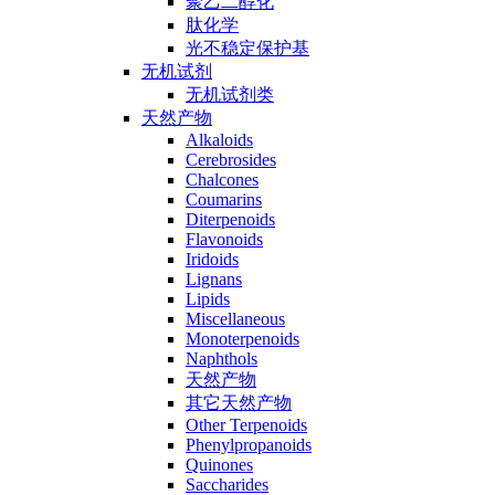
聚乙二醇化
肽化学
光不稳定保护基
无机试剂
无机试剂类
天然产物
Alkaloids
Cerebrosides
Chalcones
Coumarins
Diterpenoids
Flavonoids
Iridoids
Lignans
Lipids
Miscellaneous
Monoterpenoids
Naphthols
天然产物
其它天然产物
Other Terpenoids
Phenylpropanoids
Quinones
Saccharides