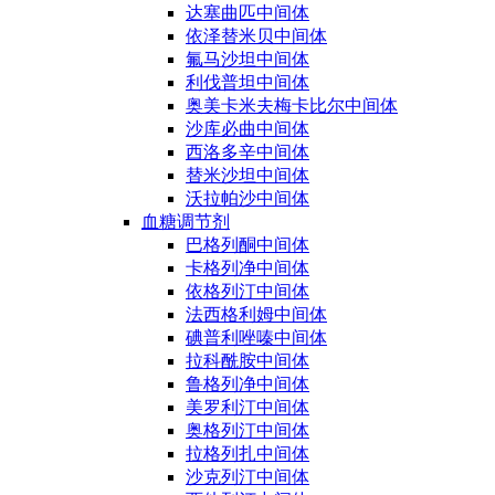
达塞曲匹中间体
依泽替米贝中间体
氟马沙坦中间体
利伐普坦中间体
奥美卡米夫梅卡比尔中间体
沙库必曲中间体
西洛多辛中间体
替米沙坦中间体
沃拉帕沙中间体
血糖调节剂
巴格列酮中间体
卡格列净中间体
依格列汀中间体
法西格利姆中间体
碘普利唑嗪中间体
拉科酰胺中间体
鲁格列净中间体
美罗利汀中间体
奥格列汀中间体
拉格列扎中间体
沙克列汀中间体