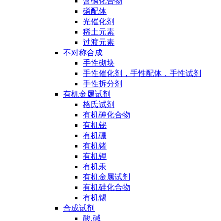
含磷化合物
磷配体
光催化剂
稀土元素
过渡元素
不对称合成
手性砌块
手性催化剂，手性配体，手性试剂
手性拆分剂
有机金属试剂
格氏试剂
有机砷化合物
有机铋
有机硼
有机锗
有机锂
有机汞
有机金属试剂
有机硅化合物
有机锡
合成试剂
酸,碱