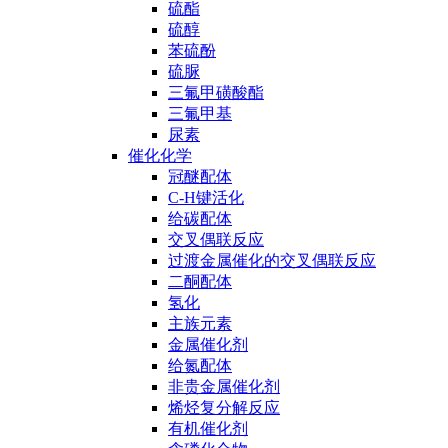
硫酯
硫醇
苯硫酚
硫脲
三氟甲磺酸酯
三氟甲基
尿素
催化化学
冠醚配体
C-H键活化
给碳配体
交叉偶联反应
过渡金属催化的交叉偶联反应
二酮配体
氢化
主族元素
金属催化剂
给氮配体
非贵金属催化剂
烯烃复分解反应
有机催化剂