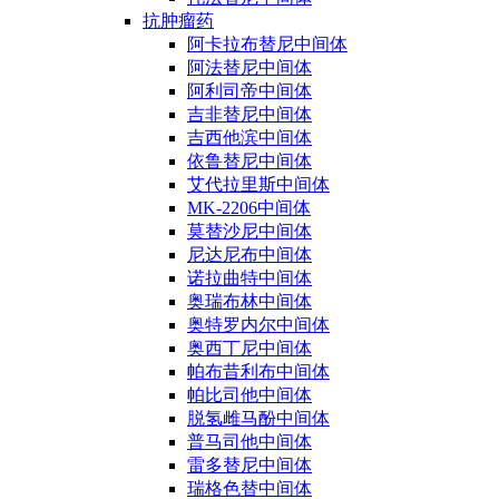
抗肿瘤药
阿卡拉布替尼中间体
阿法替尼中间体
阿利司帝中间体
吉非替尼中间体
吉西他滨中间体
依鲁替尼中间体
艾代拉里斯中间体
MK-2206中间体
莫替沙尼中间体
尼达尼布中间体
诺拉曲特中间体
奥瑞布林中间体
奥特罗内尔中间体
奥西丁尼中间体
帕布昔利布中间体
帕比司他中间体
脱氢雌马酚中间体
普马司他中间体
雷多替尼中间体
瑞格色替中间体