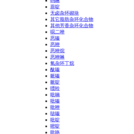
吗啉
萘啶
无卤杂环砌块
其它脂肪杂环化合物
其他芳香杂环化合物
噁二唑
恶嗪
恶唑
恶唑烷
恶唑啉
氧杂环丁烷
酞嗪
哌嗪
哌啶
嘌呤
吡喃
吡嗪
吡唑
哒嗪
吡啶
嘧啶
吡咯