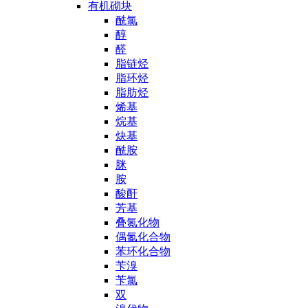
有机砌块
酰氯
醇
醛
脂链烃
脂环烃
脂肪烃
烯基
烷基
炔基
酰胺
脒
胺
酸酐
芳基
叠氮化物
偶氮化合物
苯环化合物
苄溴
苄氯
双