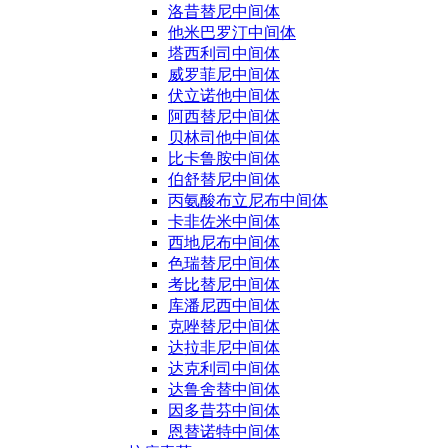
洛昔替尼中间体
他米巴罗汀中间体
塔西利司中间体
威罗菲尼中间体
伏立诺他中间体
阿西替尼中间体
贝林司他中间体
比卡鲁胺中间体
伯舒替尼中间体
丙氨酸布立尼布中间体
卡非佐米中间体
西地尼布中间体
色瑞替尼中间体
考比替尼中间体
库潘尼西中间体
克唑替尼中间体
达拉非尼中间体
达克利司中间体
达鲁舍替中间体
因多昔芬中间体
恩替诺特中间体