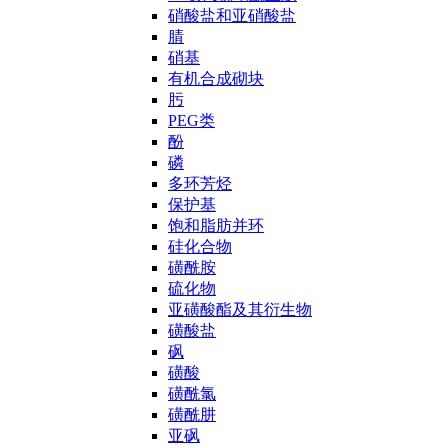
硝酸盐和亚硝酸盐
腈
硝基
有机合成砌块
肟
PEG类
酚
磷
多环芳烃
保护基
饱和脂肪并环
硅化合物
磺酰胺
硫化物
亚磺酸酯及其衍生物
磺酸盐
砜
磺酸
磺酰氯
磺酰肼
亚砜