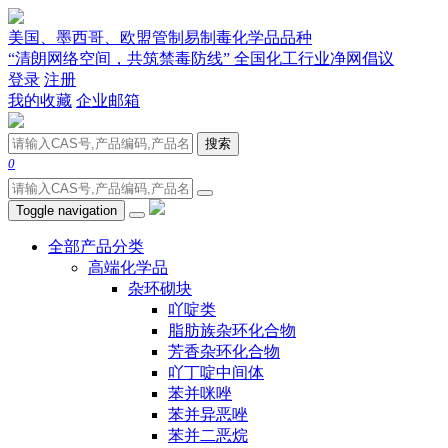
美国、墨西哥、欧盟管制易制毒化学品品种
“清朗网络空间，共筑禁毒防线” 全国化工行业净网倡议
登录
注册
我的收藏
企业邮箱
搜索
0
Toggle navigation
全部产品分类
高端化学品
杂环砌块
吖啶类
脂肪族杂环化合物
芳香杂环化合物
吖丁啶中间体
苯并咪唑
苯并异恶唑
苯并二恶烷