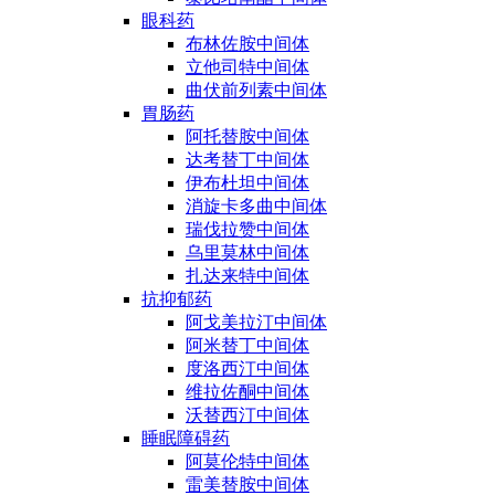
眼科药
布林佐胺中间体
立他司特中间体
曲伏前列素中间体
胃肠药
阿托替胺中间体
达考替丁中间体
伊布杜坦中间体
消旋卡多曲中间体
瑞伐拉赞中间体
乌里莫林中间体
扎达来特中间体
抗抑郁药
阿戈美拉汀中间体
阿米替丁中间体
度洛西汀中间体
维拉佐酮中间体
沃替西汀中间体
睡眠障碍药
阿莫伦特中间体
雷美替胺中间体