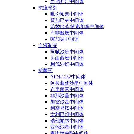
西他列汀中间体
抗痉挛剂
吡仑帕奈中间体
普加巴林中间体
瑞替他滨/依索加宾中间体
卢非酰胺中间体
噻加宾中间体
血液制品
阿哌沙班中间体
贝曲西班中间体
利伐沙班中间体
抗菌药
AFN-1252中间体
阿拉曲伐沙星中间体
布里菌素中间体
非那沙星中间体
加雷沙星中间体
利奈唑胺中间体
雷利巴坦中间体
瑞他帕林中间体
西他沙星中间体
泰比培南酯中间体