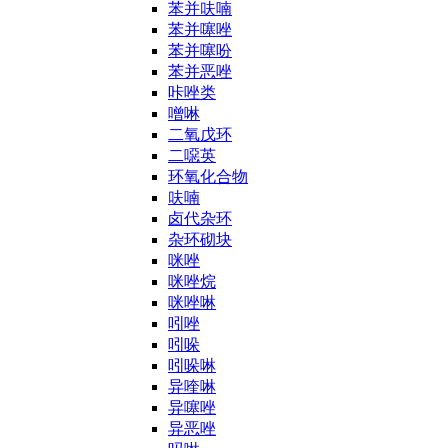
苯并呋喃
苯并噻唑
苯并噻吩
苯并恶唑
咔唑类
噌啉
二氧戊环
二噁英
环氧化合物
呋喃
卤代杂环
杂环砌块
咪唑
咪唑烷
咪唑啉
吲唑
吲哚
吲哚啉
异喹啉
异噻唑
异恶唑