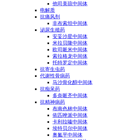
他司美琼中间体
电解质
抗痛风剂
非布索坦中间体
泌尿生殖药
安妥沙星中间体
米拉贝隆中间体
欧司哌米中间体
索拉格龙中间体
托特罗定中间体
抗寄生虫药
代谢性骨病药
马沙骨化醇中间体
抗痴呆药
多奈哌齐中间体
抗精神病药
布南色林中间体
依匹唑派中间体
卡利拉嗪中间体
埃特贝尔中间体
奥氮平中间体