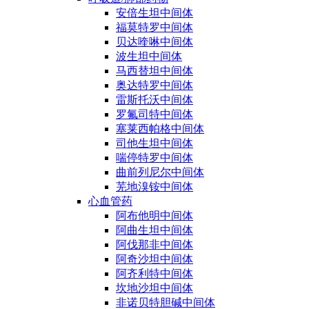
安倍生坦中间体
福莫特罗中间体
贝达喹啉中间体
波生坦中间体
马西替坦中间体
奥达特罗中间体
雷斯托沃中间体
罗氟司特中间体
塞莱西帕格中间体
司他生坦中间体
喘停特罗中间体
曲前列尼尔中间体
芜地溴铵中间体
心血管药
阿布他明中间体
阿曲生坦中间体
阿伐那非中间体
阿奇沙坦中间体
阿齐利特中间体
坎地沙坦中间体
非诺贝特胆碱中间体