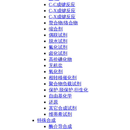
C-C成键反应
C-X成键反应
C-X成键反应
螯合物/络合物
缩合剂
偶联试剂
脱水试剂
氟化试剂
卤化试剂
高价碘化物
无机盐
氧化剂
相转移催化剂
聚合物负载试剂
保护,脱保护,衍生化
自由基化学
还原
其它合成试剂
维蒂希试剂
特殊合成
酶介导合成