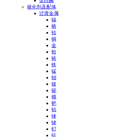
蛋白酶
催化剂及配体
过渡金属
镉
铬
钴
铜
金
铪
铱
铁
锰
钼
镍
铌
锇
钯
铂
铼
铑
钌
钪