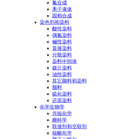
氟合成
离子液体
固相合成
染色剂和染料
酸性染料
偶氮染料
碱性染料
直接染料
分散染料
染料中间体
媒介染料
油性染料
其它颜料和染料
颜料
硫化染料
还原染料
化学生物学
共轭化学
糖科学
联接剂和交联剂
核酸化学