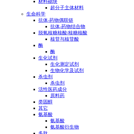
材料砌块
超分子主体材料
生命科学
抗体-药物偶联链
抗体-药物结合物
脱氧核糖核酸/核糖核酸
核苷与核苷酸
酶
酶
生化试剂
生化测定试剂
生物化学及试剂
杀虫剂
杀虫剂
活性医药成分
原料药
类固醇
其它
氨基酸
氨基酸
氨基酸衍生物
多肽