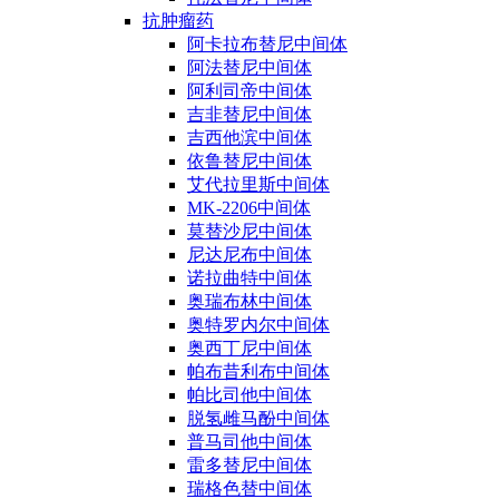
抗肿瘤药
阿卡拉布替尼中间体
阿法替尼中间体
阿利司帝中间体
吉非替尼中间体
吉西他滨中间体
依鲁替尼中间体
艾代拉里斯中间体
MK-2206中间体
莫替沙尼中间体
尼达尼布中间体
诺拉曲特中间体
奥瑞布林中间体
奥特罗内尔中间体
奥西丁尼中间体
帕布昔利布中间体
帕比司他中间体
脱氢雌马酚中间体
普马司他中间体
雷多替尼中间体
瑞格色替中间体