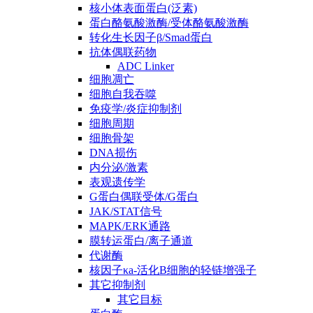
核小体表面蛋白(泛素)
蛋白酪氨酸激酶/受体酪氨酸激酶
转化生长因子β/Smad蛋白
抗体偶联药物
ADC Linker
细胞凋亡
细胞自我吞噬
免疫学/炎症抑制剂
细胞周期
细胞骨架
DNA损伤
内分泌/激素
表观遗传学
G蛋白偶联受体/G蛋白
JAK/STAT信号
MAPK/ERK通路
膜转运蛋白/离子通道
代谢酶
核因子κa-活化B细胞的轻链增强子
其它抑制剂
其它目标