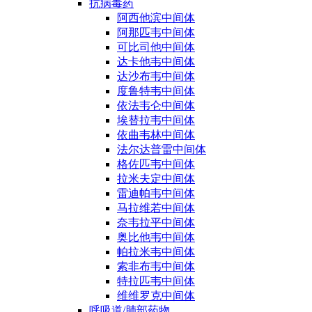
抗病毒药
阿西他滨中间体
阿那匹韦中间体
可比司他中间体
达卡他韦中间体
达沙布韦中间体
度鲁特韦中间体
依法韦仑中间体
埃替拉韦中间体
依曲韦林中间体
法尔达普雷中间体
格佐匹韦中间体
拉米夫定中间体
雷迪帕韦中间体
马拉维若中间体
奈韦拉平中间体
奥比他韦中间体
帕拉米韦中间体
索非布韦中间体
特拉匹韦中间体
维维罗克中间体
呼吸道/肺部药物