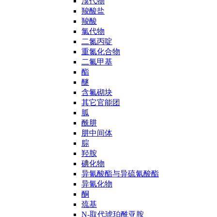
溴代物
羧酸盐
羧酸
氯代物
二氮丙啶
重氮化合物
二氟甲基
酯
醚
含氟砌块
其它官能团
胍
酰肼
肼中间体
腙
羟胺
碘化物
异氰酸酯与异硫氰酸酯
异氰化物
酮
巯基
N-取代琥珀酰亚胺