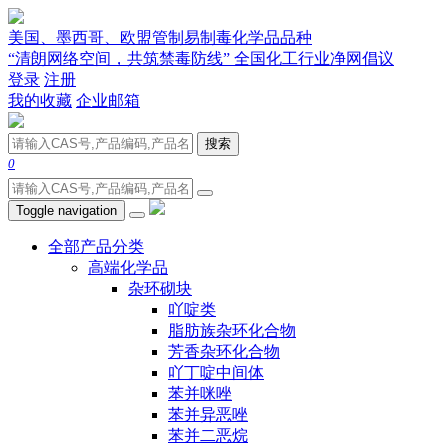
美国、墨西哥、欧盟管制易制毒化学品品种
“清朗网络空间，共筑禁毒防线” 全国化工行业净网倡议
登录
注册
我的收藏
企业邮箱
搜索
0
Toggle navigation
全部产品分类
高端化学品
杂环砌块
吖啶类
脂肪族杂环化合物
芳香杂环化合物
吖丁啶中间体
苯并咪唑
苯并异恶唑
苯并二恶烷