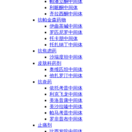
帕潘立酮中间体
利哌酮中间体
齐拉西酮中间体
抗帕金森药物
伊曲茶碱中间体
罗匹尼罗中间体
托卡朋中间体
托扎纳丁中间体
抗焦虑药
沙瑞度坦中间体
皮肤科药剂
奥维匹坦中间体
他扎罗汀中间体
抗炎药
依托考昔中间体
利克飞龙中间体
美洛昔康中间体
美沙拉嗪中间体
帕马考昔中间体
罗非昔布中间体
止痛剂
比西发啶中间体