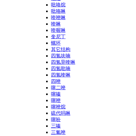
吡咯烷
吡咯啉
喹唑啉
喹啉
喹喔啉
奎尼丁
螺环
其它结构
四氢呋喃
四氢异喹啉
四氢吡喃
四氢喹啉
四唑
噻二唑
噻嗪
噻唑
噻唑烷
硫代吗啉
噻吩
三嗪
三氮唑