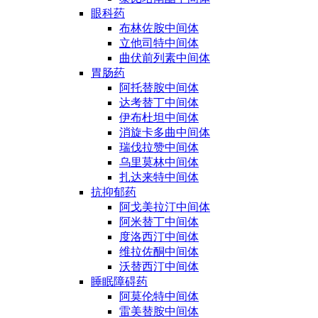
眼科药
布林佐胺中间体
立他司特中间体
曲伏前列素中间体
胃肠药
阿托替胺中间体
达考替丁中间体
伊布杜坦中间体
消旋卡多曲中间体
瑞伐拉赞中间体
乌里莫林中间体
扎达来特中间体
抗抑郁药
阿戈美拉汀中间体
阿米替丁中间体
度洛西汀中间体
维拉佐酮中间体
沃替西汀中间体
睡眠障碍药
阿莫伦特中间体
雷美替胺中间体