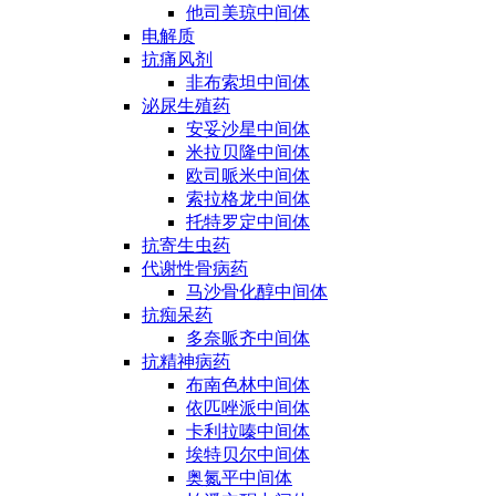
他司美琼中间体
电解质
抗痛风剂
非布索坦中间体
泌尿生殖药
安妥沙星中间体
米拉贝隆中间体
欧司哌米中间体
索拉格龙中间体
托特罗定中间体
抗寄生虫药
代谢性骨病药
马沙骨化醇中间体
抗痴呆药
多奈哌齐中间体
抗精神病药
布南色林中间体
依匹唑派中间体
卡利拉嗪中间体
埃特贝尔中间体
奥氮平中间体