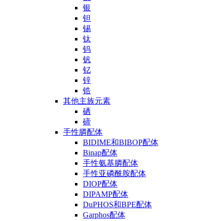
银
钽
锡
钛
钨
钒
钇
锌
锆
其他主族元素
硒
碲
手性膦配体
BIDIME和BIBOP配体
Binap配体
手性氨基膦配体
手性亚磷酰胺配体
DIOP配体
DIPAMP配体
DuPHOS和BPE配体
Garphos配体