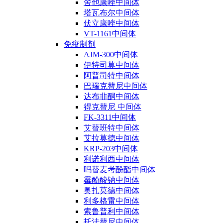
舍他康唑中间体
塔瓦布尔中间体
伏立康唑中间体
VT-1161中间体
免疫制剂
AJM-300中间体
伊特司莫中间体
阿普司特中间体
巴瑞克替尼中间体
达布非酮中间体
得克替尼 中间体
FK-3311中间体
艾替班特中间体
艾拉莫德中间体
KRP-203中间体
利诺利西中间体
吗替麦考酚酯中间体
霉酚酸钠中间体
奥扎莫德中间体
利多格雷中间体
索鲁普利中间体
托法替尼中间体