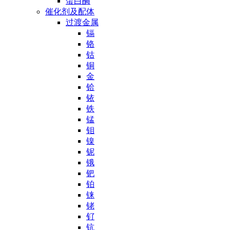
蛋白酶
催化剂及配体
过渡金属
镉
铬
钴
铜
金
铪
铱
铁
锰
钼
镍
铌
锇
钯
铂
铼
铑
钌
钪