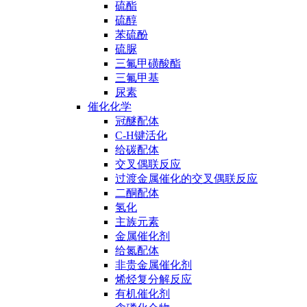
硫酯
硫醇
苯硫酚
硫脲
三氟甲磺酸酯
三氟甲基
尿素
催化化学
冠醚配体
C-H键活化
给碳配体
交叉偶联反应
过渡金属催化的交叉偶联反应
二酮配体
氢化
主族元素
金属催化剂
给氮配体
非贵金属催化剂
烯烃复分解反应
有机催化剂