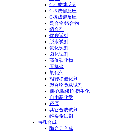
C-C成键反应
C-X成键反应
C-X成键反应
螯合物/络合物
缩合剂
偶联试剂
脱水试剂
氟化试剂
卤化试剂
高价碘化物
无机盐
氧化剂
相转移催化剂
聚合物负载试剂
保护,脱保护,衍生化
自由基化学
还原
其它合成试剂
维蒂希试剂
特殊合成
酶介导合成