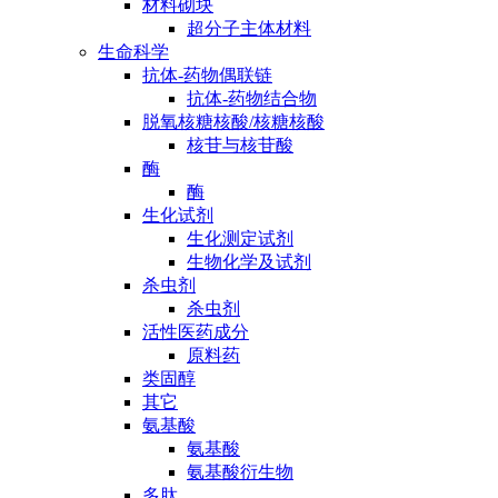
材料砌块
超分子主体材料
生命科学
抗体-药物偶联链
抗体-药物结合物
脱氧核糖核酸/核糖核酸
核苷与核苷酸
酶
酶
生化试剂
生化测定试剂
生物化学及试剂
杀虫剂
杀虫剂
活性医药成分
原料药
类固醇
其它
氨基酸
氨基酸
氨基酸衍生物
多肽