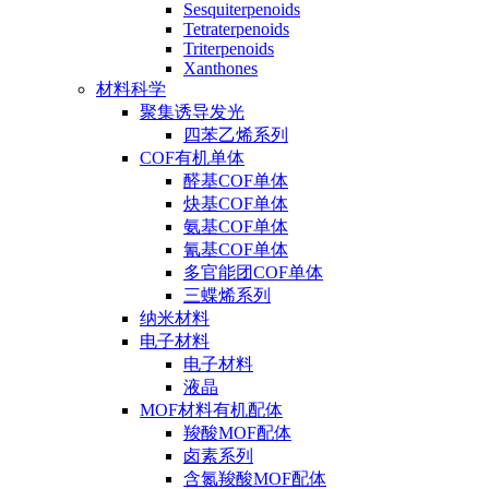
Sesquiterpenoids
Tetraterpenoids
Triterpenoids
Xanthones
材料科学
聚集诱导发光
四苯乙烯系列
COF有机单体
醛基COF单体
炔基COF单体
氨基COF单体
氰基COF单体
多官能团COF单体
三蝶烯系列
纳米材料
电子材料
电子材料
液晶
MOF材料有机配体
羧酸MOF配体
卤素系列
含氮羧酸MOF配体