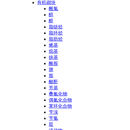
有机砌块
酰氯
醇
醛
脂链烃
脂环烃
脂肪烃
烯基
烷基
炔基
酰胺
脒
胺
酸酐
芳基
叠氮化物
偶氮化合物
苯环化合物
苄溴
苄氯
双