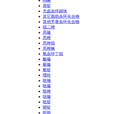
吗啉
萘啶
无卤杂环砌块
其它脂肪杂环化合物
其他芳香杂环化合物
噁二唑
恶嗪
恶唑
恶唑烷
恶唑啉
氧杂环丁烷
酞嗪
哌嗪
哌啶
嘌呤
吡喃
吡嗪
吡唑
哒嗪
吡啶
嘧啶
吡咯