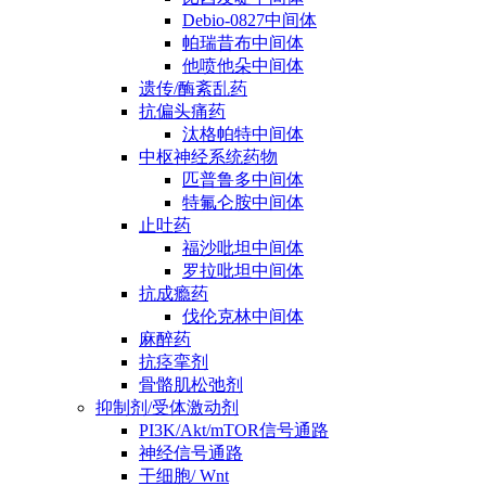
Debio-0827中间体
帕瑞昔布中间体
他喷他朵中间体
遗传/酶紊乱药
抗偏头痛药
汰格帕特中间体
中枢神经系统药物
匹普鲁多中间体
特氟仑胺中间体
止吐药
福沙吡坦中间体
罗拉吡坦中间体
抗成瘾药
伐伦克林中间体
麻醉药
抗痉挛剂
骨骼肌松弛剂
抑制剂/受体激动剂
PI3K/Akt/mTOR信号通路
神经信号通路
干细胞/ Wnt