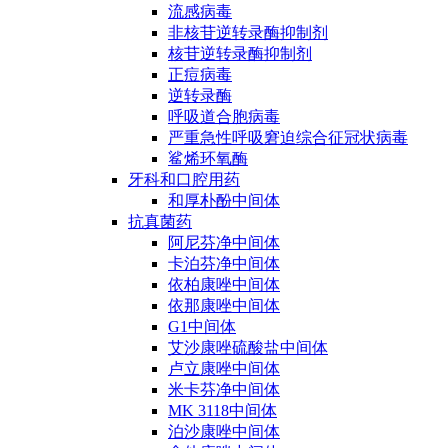
流感病毒
非核苷逆转录酶抑制剂
核苷逆转录酶抑制剂
正痘病毒
逆转录酶
呼吸道合胞病毒
严重急性呼吸窘迫综合征冠状病毒
鲨烯环氧酶
牙科和口腔用药
和厚朴酚中间体
抗真菌药
阿尼芬净中间体
卡泊芬净中间体
依柏康唑中间体
依那康唑中间体
G1中间体
艾沙康唑硫酸盐中间体
卢立康唑中间体
米卡芬净中间体
MK 3118中间体
泊沙康唑中间体