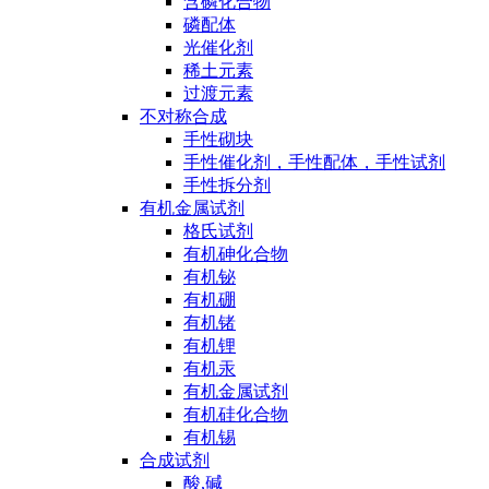
含磷化合物
磷配体
光催化剂
稀土元素
过渡元素
不对称合成
手性砌块
手性催化剂，手性配体，手性试剂
手性拆分剂
有机金属试剂
格氏试剂
有机砷化合物
有机铋
有机硼
有机锗
有机锂
有机汞
有机金属试剂
有机硅化合物
有机锡
合成试剂
酸,碱