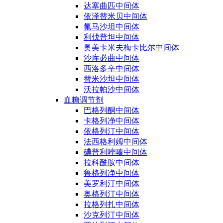
达塞曲匹中间体
依泽替米贝中间体
氟马沙坦中间体
利伐普坦中间体
奥美卡米夫梅卡比尔中间体
沙库必曲中间体
西洛多辛中间体
替米沙坦中间体
沃拉帕沙中间体
血糖调节剂
巴格列酮中间体
卡格列净中间体
依格列汀中间体
法西格利姆中间体
碘普利唑嗪中间体
拉科酰胺中间体
鲁格列净中间体
美罗利汀中间体
奥格列汀中间体
拉格列扎中间体
沙克列汀中间体