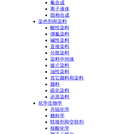
氟合成
离子液体
固相合成
染色剂和染料
酸性染料
偶氮染料
碱性染料
直接染料
分散染料
染料中间体
媒介染料
油性染料
其它颜料和染料
颜料
硫化染料
还原染料
化学生物学
共轭化学
糖科学
联接剂和交联剂
核酸化学