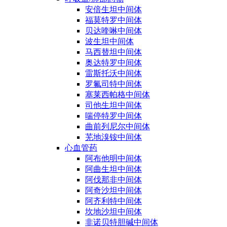
安倍生坦中间体
福莫特罗中间体
贝达喹啉中间体
波生坦中间体
马西替坦中间体
奥达特罗中间体
雷斯托沃中间体
罗氟司特中间体
塞莱西帕格中间体
司他生坦中间体
喘停特罗中间体
曲前列尼尔中间体
芜地溴铵中间体
心血管药
阿布他明中间体
阿曲生坦中间体
阿伐那非中间体
阿奇沙坦中间体
阿齐利特中间体
坎地沙坦中间体
非诺贝特胆碱中间体