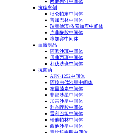
西他列汀中间体
抗痉挛剂
吡仑帕奈中间体
普加巴林中间体
瑞替他滨/依索加宾中间体
卢非酰胺中间体
噻加宾中间体
血液制品
阿哌沙班中间体
贝曲西班中间体
利伐沙班中间体
抗菌药
AFN-1252中间体
阿拉曲伐沙星中间体
布里菌素中间体
非那沙星中间体
加雷沙星中间体
利奈唑胺中间体
雷利巴坦中间体
瑞他帕林中间体
西他沙星中间体
泰比培南酯中间体