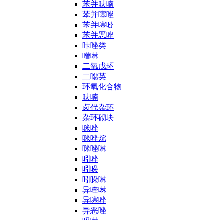
苯并呋喃
苯并噻唑
苯并噻吩
苯并恶唑
咔唑类
噌啉
二氧戊环
二噁英
环氧化合物
呋喃
卤代杂环
杂环砌块
咪唑
咪唑烷
咪唑啉
吲唑
吲哚
吲哚啉
异喹啉
异噻唑
异恶唑