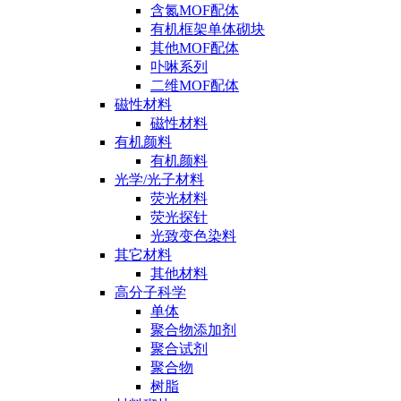
含氮MOF配体
有机框架单体砌块
其他MOF配体
卟啉系列
二维MOF配体
磁性材料
磁性材料
有机颜料
有机颜料
光学/光子材料
荧光材料
荧光探针
光致变色染料
其它材料
其他材料
高分子科学
单体
聚合物添加剂
聚合试剂
聚合物
树脂