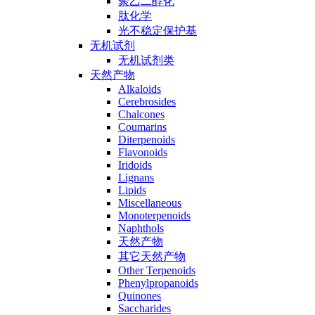
聚乙二醇化
肽化学
光不稳定保护基
无机试剂
无机试剂类
天然产物
Alkaloids
Cerebrosides
Chalcones
Coumarins
Diterpenoids
Flavonoids
Iridoids
Lignans
Lipids
Miscellaneous
Monoterpenoids
Naphthols
天然产物
其它天然产物
Other Terpenoids
Phenylpropanoids
Quinones
Saccharides