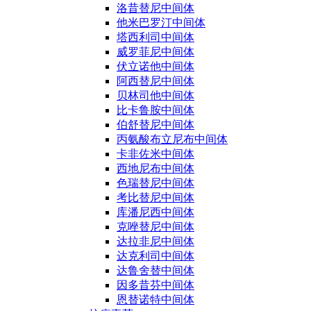
洛昔替尼中间体
他米巴罗汀中间体
塔西利司中间体
威罗菲尼中间体
伏立诺他中间体
阿西替尼中间体
贝林司他中间体
比卡鲁胺中间体
伯舒替尼中间体
丙氨酸布立尼布中间体
卡非佐米中间体
西地尼布中间体
色瑞替尼中间体
考比替尼中间体
库潘尼西中间体
克唑替尼中间体
达拉非尼中间体
达克利司中间体
达鲁舍替中间体
因多昔芬中间体
恩替诺特中间体