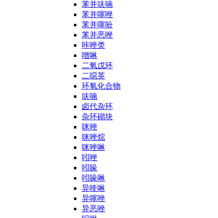
苯并呋喃
苯并噻唑
苯并噻吩
苯并恶唑
咔唑类
噌啉
二氧戊环
二噁英
环氧化合物
呋喃
卤代杂环
杂环砌块
咪唑
咪唑烷
咪唑啉
吲唑
吲哚
吲哚啉
异喹啉
异噻唑
异恶唑