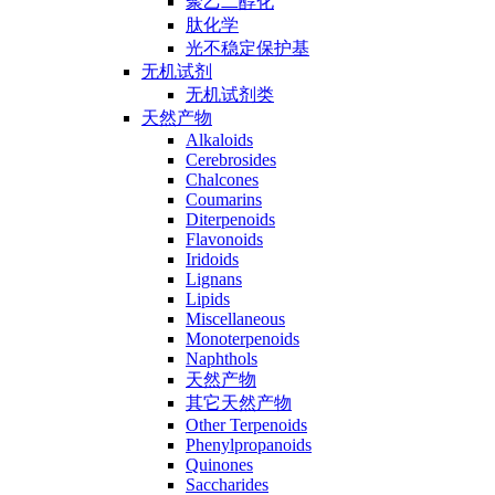
聚乙二醇化
肽化学
光不稳定保护基
无机试剂
无机试剂类
天然产物
Alkaloids
Cerebrosides
Chalcones
Coumarins
Diterpenoids
Flavonoids
Iridoids
Lignans
Lipids
Miscellaneous
Monoterpenoids
Naphthols
天然产物
其它天然产物
Other Terpenoids
Phenylpropanoids
Quinones
Saccharides