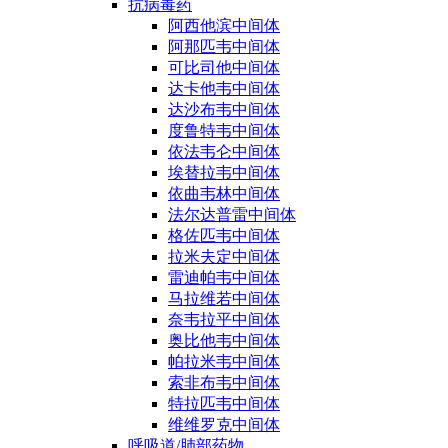
抗病毒药
阿西他滨中间体
阿那匹韦中间体
可比司他中间体
达卡他韦中间体
达沙布韦中间体
度鲁特韦中间体
依法韦仑中间体
埃替拉韦中间体
依曲韦林中间体
法尔达普雷中间体
格佐匹韦中间体
拉米夫定中间体
雷迪帕韦中间体
马拉维若中间体
奈韦拉平中间体
奥比他韦中间体
帕拉米韦中间体
索非布韦中间体
特拉匹韦中间体
维维罗克中间体
呼吸道/肺部药物