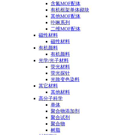
含氮MOF配体
有机框架单体砌块
其他MOF配体
卟啉系列
二维MOF配体
磁性材料
磁性材料
有机颜料
有机颜料
光学/光子材料
荧光材料
荧光探针
光致变色染料
其它材料
其他材料
高分子科学
单体
聚合物添加剂
聚合试剂
聚合物
树脂