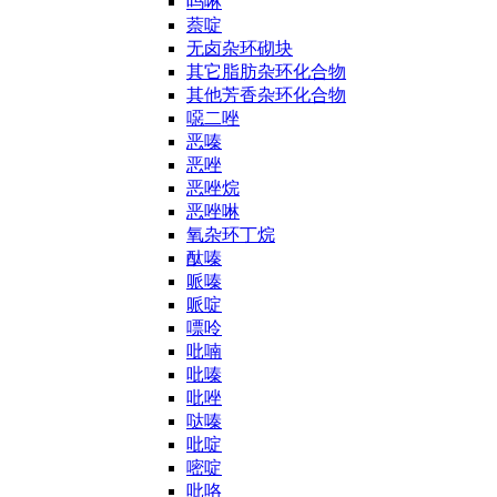
吗啉
萘啶
无卤杂环砌块
其它脂肪杂环化合物
其他芳香杂环化合物
噁二唑
恶嗪
恶唑
恶唑烷
恶唑啉
氧杂环丁烷
酞嗪
哌嗪
哌啶
嘌呤
吡喃
吡嗪
吡唑
哒嗪
吡啶
嘧啶
吡咯