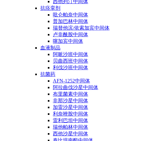
西他列汀中间体
抗痉挛剂
吡仑帕奈中间体
普加巴林中间体
瑞替他滨/依索加宾中间体
卢非酰胺中间体
噻加宾中间体
血液制品
阿哌沙班中间体
贝曲西班中间体
利伐沙班中间体
抗菌药
AFN-1252中间体
阿拉曲伐沙星中间体
布里菌素中间体
非那沙星中间体
加雷沙星中间体
利奈唑胺中间体
雷利巴坦中间体
瑞他帕林中间体
西他沙星中间体
泰比培南酯中间体