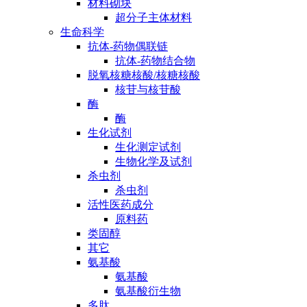
材料砌块
超分子主体材料
生命科学
抗体-药物偶联链
抗体-药物结合物
脱氧核糖核酸/核糖核酸
核苷与核苷酸
酶
酶
生化试剂
生化测定试剂
生物化学及试剂
杀虫剂
杀虫剂
活性医药成分
原料药
类固醇
其它
氨基酸
氨基酸
氨基酸衍生物
多肽