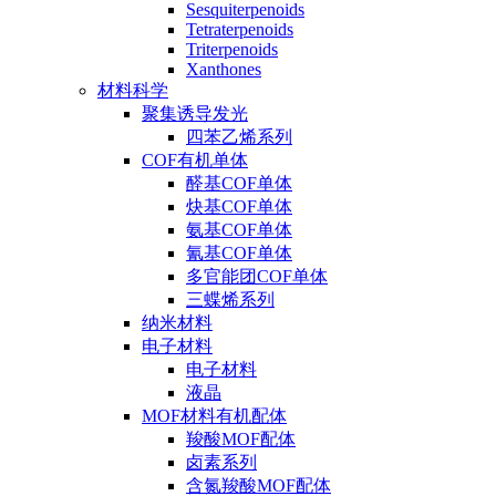
Sesquiterpenoids
Tetraterpenoids
Triterpenoids
Xanthones
材料科学
聚集诱导发光
四苯乙烯系列
COF有机单体
醛基COF单体
炔基COF单体
氨基COF单体
氰基COF单体
多官能团COF单体
三蝶烯系列
纳米材料
电子材料
电子材料
液晶
MOF材料有机配体
羧酸MOF配体
卤素系列
含氮羧酸MOF配体