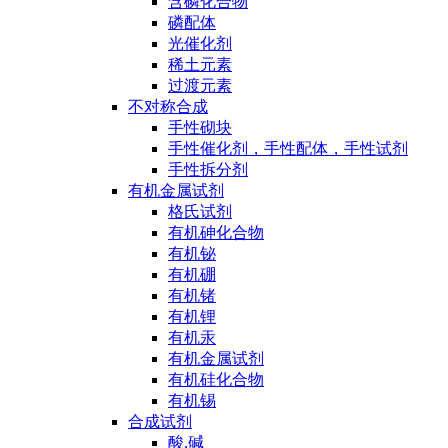
含磷化合物
磷配体
光催化剂
稀土元素
过渡元素
不对称合成
手性砌块
手性催化剂，手性配体，手性试剂
手性拆分剂
有机金属试剂
格氏试剂
有机砷化合物
有机铋
有机硼
有机锗
有机锂
有机汞
有机金属试剂
有机硅化合物
有机锡
合成试剂
酸,碱