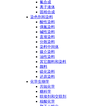
氟合成
离子液体
固相合成
染色剂和染料
酸性染料
偶氮染料
碱性染料
直接染料
分散染料
染料中间体
媒介染料
油性染料
其它颜料和染料
颜料
硫化染料
还原染料
化学生物学
共轭化学
糖科学
联接剂和交联剂
核酸化学