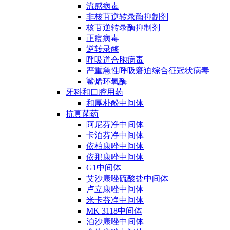
流感病毒
非核苷逆转录酶抑制剂
核苷逆转录酶抑制剂
正痘病毒
逆转录酶
呼吸道合胞病毒
严重急性呼吸窘迫综合征冠状病毒
鲨烯环氧酶
牙科和口腔用药
和厚朴酚中间体
抗真菌药
阿尼芬净中间体
卡泊芬净中间体
依柏康唑中间体
依那康唑中间体
G1中间体
艾沙康唑硫酸盐中间体
卢立康唑中间体
米卡芬净中间体
MK 3118中间体
泊沙康唑中间体