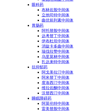
眼科药
布林佐胺中间体
立他司特中间体
曲伏前列素中间体
胃肠药
阿托替胺中间体
达考替丁中间体
伊布杜坦中间体
消旋卡多曲中间体
瑞伐拉赞中间体
乌里莫林中间体
扎达来特中间体
抗抑郁药
阿戈美拉汀中间体
阿米替丁中间体
度洛西汀中间体
维拉佐酮中间体
沃替西汀中间体
睡眠障碍药
阿莫伦特中间体
雷美替胺中间体