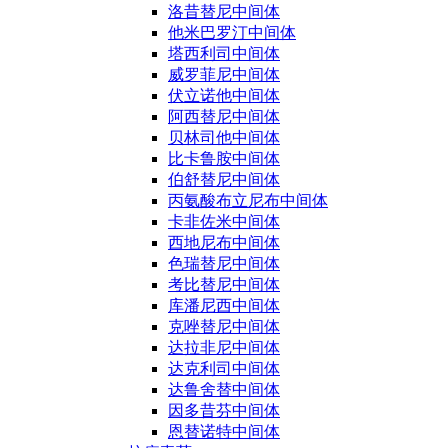
洛昔替尼中间体
他米巴罗汀中间体
塔西利司中间体
威罗菲尼中间体
伏立诺他中间体
阿西替尼中间体
贝林司他中间体
比卡鲁胺中间体
伯舒替尼中间体
丙氨酸布立尼布中间体
卡非佐米中间体
西地尼布中间体
色瑞替尼中间体
考比替尼中间体
库潘尼西中间体
克唑替尼中间体
达拉非尼中间体
达克利司中间体
达鲁舍替中间体
因多昔芬中间体
恩替诺特中间体