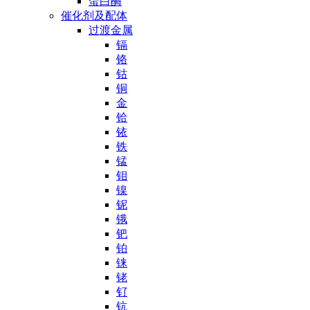
蛋白酶
催化剂及配体
过渡金属
镉
铬
钴
铜
金
铪
铱
铁
锰
钼
镍
铌
锇
钯
铂
铼
铑
钌
钪