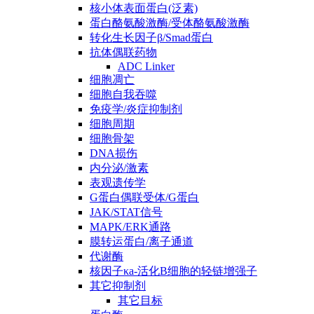
核小体表面蛋白(泛素)
蛋白酪氨酸激酶/受体酪氨酸激酶
转化生长因子β/Smad蛋白
抗体偶联药物
ADC Linker
细胞凋亡
细胞自我吞噬
免疫学/炎症抑制剂
细胞周期
细胞骨架
DNA损伤
内分泌/激素
表观遗传学
G蛋白偶联受体/G蛋白
JAK/STAT信号
MAPK/ERK通路
膜转运蛋白/离子通道
代谢酶
核因子κa-活化B细胞的轻链增强子
其它抑制剂
其它目标