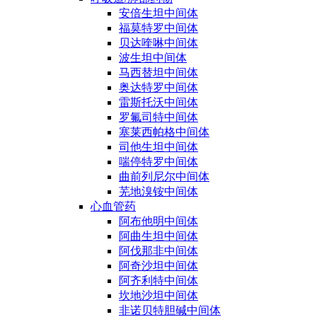
安倍生坦中间体
福莫特罗中间体
贝达喹啉中间体
波生坦中间体
马西替坦中间体
奥达特罗中间体
雷斯托沃中间体
罗氟司特中间体
塞莱西帕格中间体
司他生坦中间体
喘停特罗中间体
曲前列尼尔中间体
芜地溴铵中间体
心血管药
阿布他明中间体
阿曲生坦中间体
阿伐那非中间体
阿奇沙坦中间体
阿齐利特中间体
坎地沙坦中间体
非诺贝特胆碱中间体