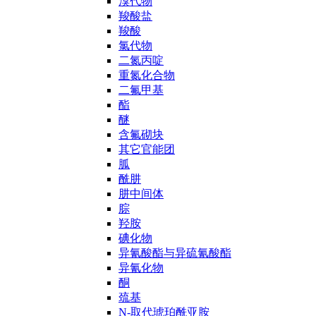
溴代物
羧酸盐
羧酸
氯代物
二氮丙啶
重氮化合物
二氟甲基
酯
醚
含氟砌块
其它官能团
胍
酰肼
肼中间体
腙
羟胺
碘化物
异氰酸酯与异硫氰酸酯
异氰化物
酮
巯基
N-取代琥珀酰亚胺