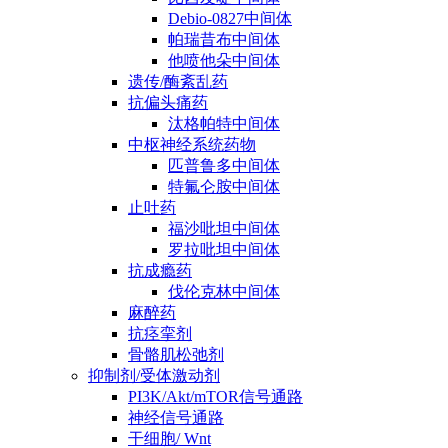
Debio-0827中间体
帕瑞昔布中间体
他喷他朵中间体
遗传/酶紊乱药
抗偏头痛药
汰格帕特中间体
中枢神经系统药物
匹普鲁多中间体
特氟仑胺中间体
止吐药
福沙吡坦中间体
罗拉吡坦中间体
抗成瘾药
伐伦克林中间体
麻醉药
抗痉挛剂
骨骼肌松弛剂
抑制剂/受体激动剂
PI3K/Akt/mTOR信号通路
神经信号通路
干细胞/ Wnt