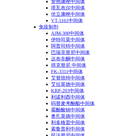
舍他康唑中间体
塔瓦布尔中间体
伏立康唑中间体
VT-1161中间体
免疫制剂
AJM-300中间体
伊特司莫中间体
阿普司特中间体
巴瑞克替尼中间体
达布非酮中间体
得克替尼 中间体
FK-3311中间体
艾替班特中间体
艾拉莫德中间体
KRP-203中间体
利诺利西中间体
吗替麦考酚酯中间体
霉酚酸钠中间体
奥扎莫德中间体
利多格雷中间体
索鲁普利中间体
托法替尼中间体