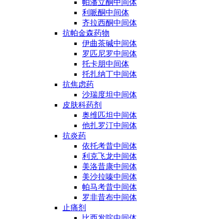
帕潘立酮中间体
利哌酮中间体
齐拉西酮中间体
抗帕金森药物
伊曲茶碱中间体
罗匹尼罗中间体
托卡朋中间体
托扎纳丁中间体
抗焦虑药
沙瑞度坦中间体
皮肤科药剂
奥维匹坦中间体
他扎罗汀中间体
抗炎药
依托考昔中间体
利克飞龙中间体
美洛昔康中间体
美沙拉嗪中间体
帕马考昔中间体
罗非昔布中间体
止痛剂
比西发啶中间体