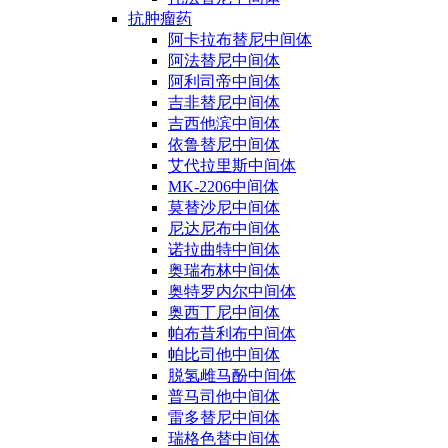
抗肿瘤药
阿卡拉布替尼中间体
阿法替尼中间体
阿利司帝中间体
吉非替尼中间体
吉西他滨中间体
依鲁替尼中间体
艾代拉里斯中间体
MK-2206中间体
莫替沙尼中间体
尼达尼布中间体
诺拉曲特中间体
奥瑞布林中间体
奥特罗内尔中间体
奥西丁尼中间体
帕布昔利布中间体
帕比司他中间体
脱氢雌马酚中间体
普马司他中间体
雷多替尼中间体
瑞格色替中间体