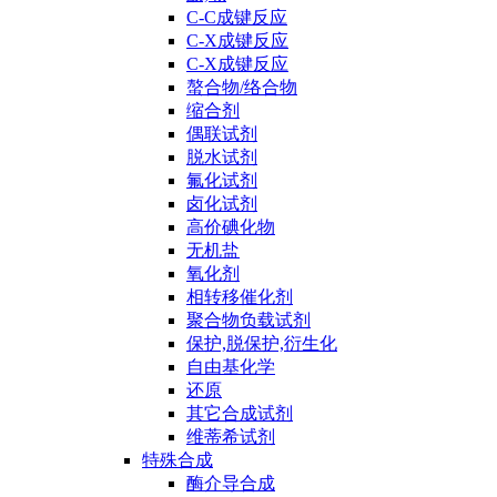
C-C成键反应
C-X成键反应
C-X成键反应
螯合物/络合物
缩合剂
偶联试剂
脱水试剂
氟化试剂
卤化试剂
高价碘化物
无机盐
氧化剂
相转移催化剂
聚合物负载试剂
保护,脱保护,衍生化
自由基化学
还原
其它合成试剂
维蒂希试剂
特殊合成
酶介导合成