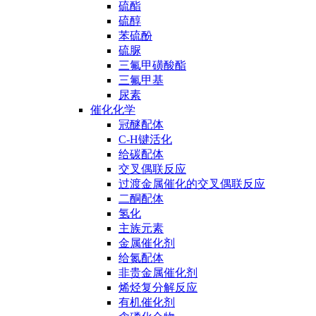
硫酯
硫醇
苯硫酚
硫脲
三氟甲磺酸酯
三氟甲基
尿素
催化化学
冠醚配体
C-H键活化
给碳配体
交叉偶联反应
过渡金属催化的交叉偶联反应
二酮配体
氢化
主族元素
金属催化剂
给氮配体
非贵金属催化剂
烯烃复分解反应
有机催化剂