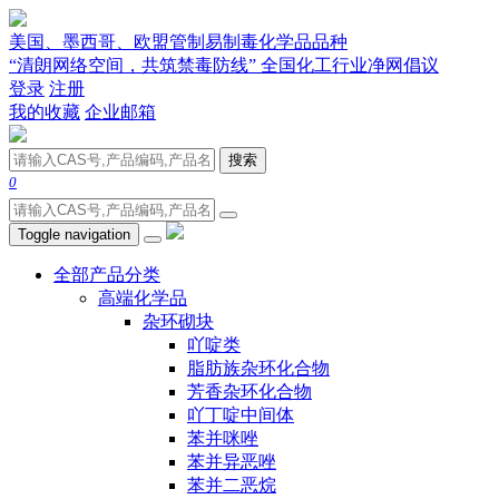
美国、墨西哥、欧盟管制易制毒化学品品种
“清朗网络空间，共筑禁毒防线” 全国化工行业净网倡议
登录
注册
我的收藏
企业邮箱
搜索
0
Toggle navigation
全部产品分类
高端化学品
杂环砌块
吖啶类
脂肪族杂环化合物
芳香杂环化合物
吖丁啶中间体
苯并咪唑
苯并异恶唑
苯并二恶烷