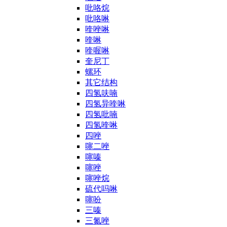
吡咯烷
吡咯啉
喹唑啉
喹啉
喹喔啉
奎尼丁
螺环
其它结构
四氢呋喃
四氢异喹啉
四氢吡喃
四氢喹啉
四唑
噻二唑
噻嗪
噻唑
噻唑烷
硫代吗啉
噻吩
三嗪
三氮唑