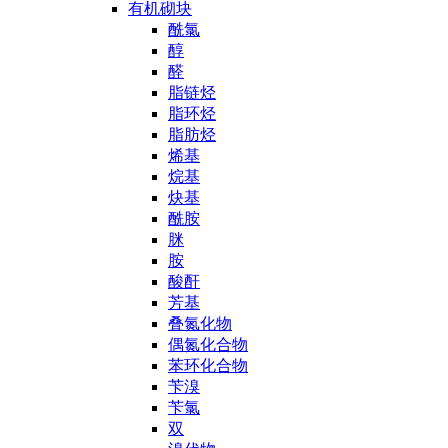
有机砌块
酰氯
醇
醛
脂链烃
脂环烃
脂肪烃
烯基
烷基
炔基
酰胺
脒
胺
酸酐
芳基
叠氮化物
偶氮化合物
苯环化合物
苄溴
苄氯
双