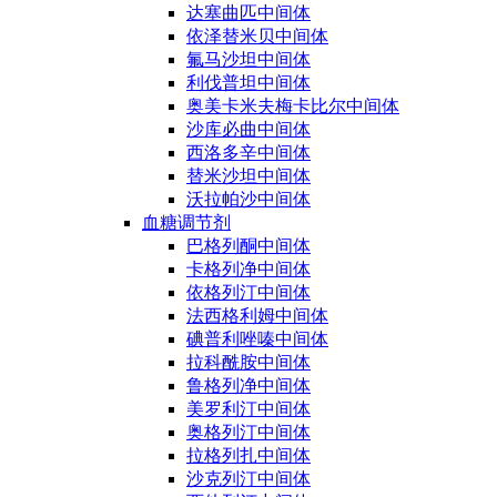
达塞曲匹中间体
依泽替米贝中间体
氟马沙坦中间体
利伐普坦中间体
奥美卡米夫梅卡比尔中间体
沙库必曲中间体
西洛多辛中间体
替米沙坦中间体
沃拉帕沙中间体
血糖调节剂
巴格列酮中间体
卡格列净中间体
依格列汀中间体
法西格利姆中间体
碘普利唑嗪中间体
拉科酰胺中间体
鲁格列净中间体
美罗利汀中间体
奥格列汀中间体
拉格列扎中间体
沙克列汀中间体