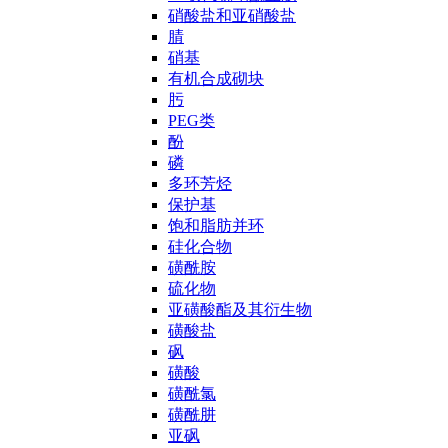
硝酸盐和亚硝酸盐
腈
硝基
有机合成砌块
肟
PEG类
酚
磷
多环芳烃
保护基
饱和脂肪并环
硅化合物
磺酰胺
硫化物
亚磺酸酯及其衍生物
磺酸盐
砜
磺酸
磺酰氯
磺酰肼
亚砜