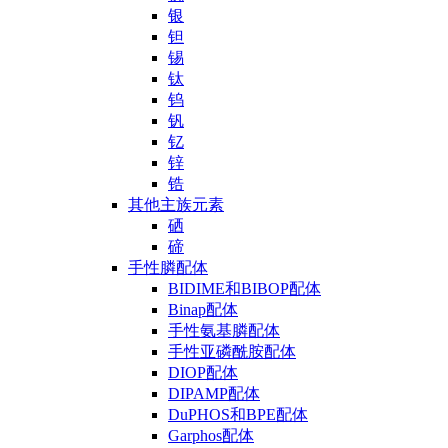
银
钽
锡
钛
钨
钒
钇
锌
锆
其他主族元素
硒
碲
手性膦配体
BIDIME和BIBOP配体
Binap配体
手性氨基膦配体
手性亚磷酰胺配体
DIOP配体
DIPAMP配体
DuPHOS和BPE配体
Garphos配体