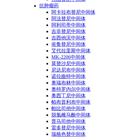
抗肿瘤药
阿卡拉布替尼中间体
阿法替尼中间体
阿利司帝中间体
吉非替尼中间体
吉西他滨中间体
依鲁替尼中间体
艾代拉里斯中间体
MK-2206中间体
莫替沙尼中间体
尼达尼布中间体
诺拉曲特中间体
奥瑞布林中间体
奥特罗内尔中间体
奥西丁尼中间体
帕布昔利布中间体
帕比司他中间体
脱氢雌马酚中间体
普马司他中间体
雷多替尼中间体
瑞格色替中间体