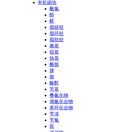
有机砌块
酰氯
醇
醛
脂链烃
脂环烃
脂肪烃
烯基
烷基
炔基
酰胺
脒
胺
酸酐
芳基
叠氮化物
偶氮化合物
苯环化合物
苄溴
苄氯
双