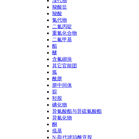
溴代物
羧酸盐
羧酸
氯代物
二氮丙啶
重氮化合物
二氟甲基
酯
醚
含氟砌块
其它官能团
胍
酰肼
肼中间体
腙
羟胺
碘化物
异氰酸酯与异硫氰酸酯
异氰化物
酮
巯基
N-取代琥珀酰亚胺