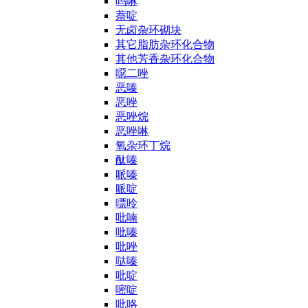
吗啉
萘啶
无卤杂环砌块
其它脂肪杂环化合物
其他芳香杂环化合物
噁二唑
恶嗪
恶唑
恶唑烷
恶唑啉
氧杂环丁烷
酞嗪
哌嗪
哌啶
嘌呤
吡喃
吡嗪
吡唑
哒嗪
吡啶
嘧啶
吡咯