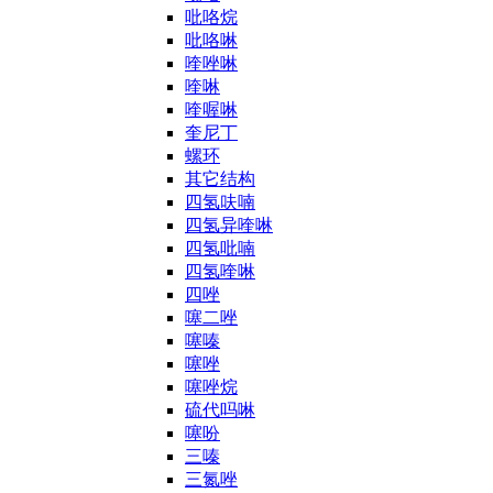
吡咯烷
吡咯啉
喹唑啉
喹啉
喹喔啉
奎尼丁
螺环
其它结构
四氢呋喃
四氢异喹啉
四氢吡喃
四氢喹啉
四唑
噻二唑
噻嗪
噻唑
噻唑烷
硫代吗啉
噻吩
三嗪
三氮唑