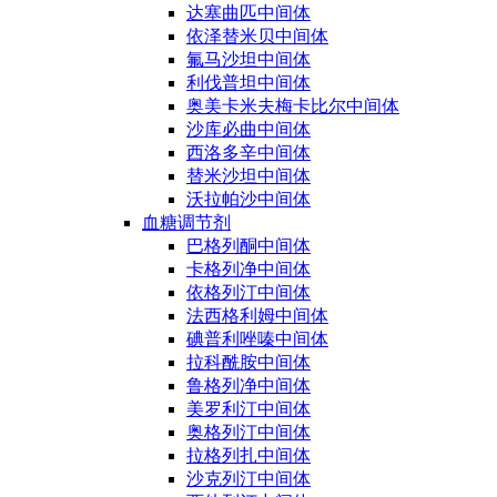
达塞曲匹中间体
依泽替米贝中间体
氟马沙坦中间体
利伐普坦中间体
奥美卡米夫梅卡比尔中间体
沙库必曲中间体
西洛多辛中间体
替米沙坦中间体
沃拉帕沙中间体
血糖调节剂
巴格列酮中间体
卡格列净中间体
依格列汀中间体
法西格利姆中间体
碘普利唑嗪中间体
拉科酰胺中间体
鲁格列净中间体
美罗利汀中间体
奥格列汀中间体
拉格列扎中间体
沙克列汀中间体