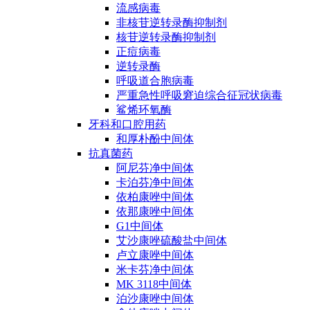
流感病毒
非核苷逆转录酶抑制剂
核苷逆转录酶抑制剂
正痘病毒
逆转录酶
呼吸道合胞病毒
严重急性呼吸窘迫综合征冠状病毒
鲨烯环氧酶
牙科和口腔用药
和厚朴酚中间体
抗真菌药
阿尼芬净中间体
卡泊芬净中间体
依柏康唑中间体
依那康唑中间体
G1中间体
艾沙康唑硫酸盐中间体
卢立康唑中间体
米卡芬净中间体
MK 3118中间体
泊沙康唑中间体