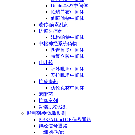
Debio-0827中间体
帕瑞昔布中间体
他喷他朵中间体
遗传/酶紊乱药
抗偏头痛药
汰格帕特中间体
中枢神经系统药物
匹普鲁多中间体
特氟仑胺中间体
止吐药
福沙吡坦中间体
罗拉吡坦中间体
抗成瘾药
伐伦克林中间体
麻醉药
抗痉挛剂
骨骼肌松弛剂
抑制剂/受体激动剂
PI3K/Akt/mTOR信号通路
神经信号通路
干细胞/ Wnt