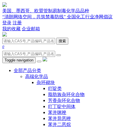
美国、墨西哥、欧盟管制易制毒化学品品种
“清朗网络空间，共筑禁毒防线” 全国化工行业净网倡议
登录
注册
我的收藏
企业邮箱
搜索
0
Toggle navigation
全部产品分类
高端化学品
杂环砌块
吖啶类
脂肪族杂环化合物
芳香杂环化合物
吖丁啶中间体
苯并咪唑
苯并异恶唑
苯并二恶烷