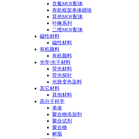
含氮MOF配体
有机框架单体砌块
其他MOF配体
卟啉系列
二维MOF配体
磁性材料
磁性材料
有机颜料
有机颜料
光学/光子材料
荧光材料
荧光探针
光致变色染料
其它材料
其他材料
高分子科学
单体
聚合物添加剂
聚合试剂
聚合物
树脂