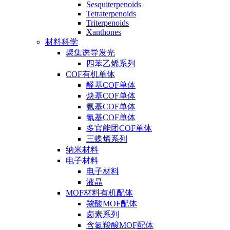
Sesquiterpenoids
Tetraterpenoids
Triterpenoids
Xanthones
材料科学
聚集诱导发光
四苯乙烯系列
COF有机单体
醛基COF单体
炔基COF单体
氨基COF单体
氰基COF单体
多官能团COF单体
三蝶烯系列
纳米材料
电子材料
电子材料
液晶
MOF材料有机配体
羧酸MOF配体
卤素系列
含氮羧酸MOF配体