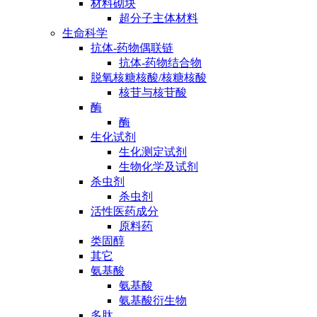
材料砌块
超分子主体材料
生命科学
抗体-药物偶联链
抗体-药物结合物
脱氧核糖核酸/核糖核酸
核苷与核苷酸
酶
酶
生化试剂
生化测定试剂
生物化学及试剂
杀虫剂
杀虫剂
活性医药成分
原料药
类固醇
其它
氨基酸
氨基酸
氨基酸衍生物
多肽