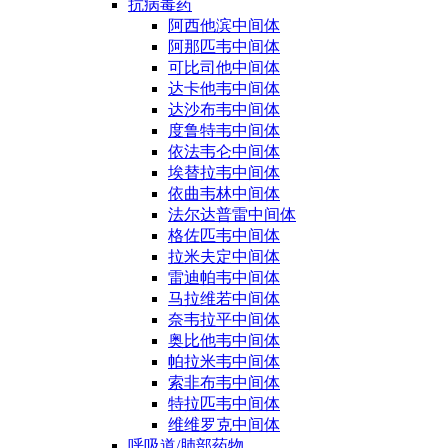
抗病毒药
阿西他滨中间体
阿那匹韦中间体
可比司他中间体
达卡他韦中间体
达沙布韦中间体
度鲁特韦中间体
依法韦仑中间体
埃替拉韦中间体
依曲韦林中间体
法尔达普雷中间体
格佐匹韦中间体
拉米夫定中间体
雷迪帕韦中间体
马拉维若中间体
奈韦拉平中间体
奥比他韦中间体
帕拉米韦中间体
索非布韦中间体
特拉匹韦中间体
维维罗克中间体
呼吸道/肺部药物