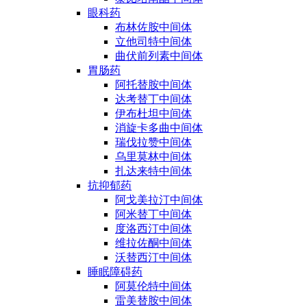
眼科药
布林佐胺中间体
立他司特中间体
曲伏前列素中间体
胃肠药
阿托替胺中间体
达考替丁中间体
伊布杜坦中间体
消旋卡多曲中间体
瑞伐拉赞中间体
乌里莫林中间体
扎达来特中间体
抗抑郁药
阿戈美拉汀中间体
阿米替丁中间体
度洛西汀中间体
维拉佐酮中间体
沃替西汀中间体
睡眠障碍药
阿莫伦特中间体
雷美替胺中间体