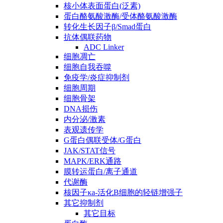
核小体表面蛋白(泛素)
蛋白酪氨酸激酶/受体酪氨酸激酶
转化生长因子β/Smad蛋白
抗体偶联药物
ADC Linker
细胞凋亡
细胞自我吞噬
免疫学/炎症抑制剂
细胞周期
细胞骨架
DNA损伤
内分泌/激素
表观遗传学
G蛋白偶联受体/G蛋白
JAK/STAT信号
MAPK/ERK通路
膜转运蛋白/离子通道
代谢酶
核因子κa-活化B细胞的轻链增强子
其它抑制剂
其它目标