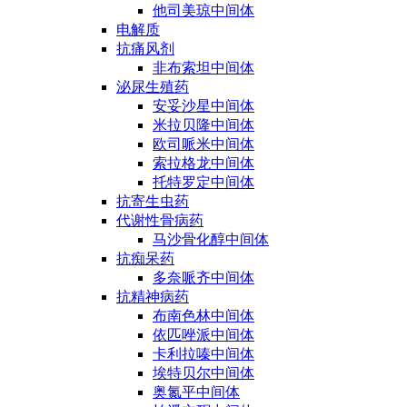
他司美琼中间体
电解质
抗痛风剂
非布索坦中间体
泌尿生殖药
安妥沙星中间体
米拉贝隆中间体
欧司哌米中间体
索拉格龙中间体
托特罗定中间体
抗寄生虫药
代谢性骨病药
马沙骨化醇中间体
抗痴呆药
多奈哌齐中间体
抗精神病药
布南色林中间体
依匹唑派中间体
卡利拉嗪中间体
埃特贝尔中间体
奥氮平中间体