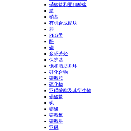
硝酸盐和亚硝酸盐
腈
硝基
有机合成砌块
肟
PEG类
酚
磷
多环芳烃
保护基
饱和脂肪并环
硅化合物
磺酰胺
硫化物
亚磺酸酯及其衍生物
磺酸盐
砜
磺酸
磺酰氯
磺酰肼
亚砜