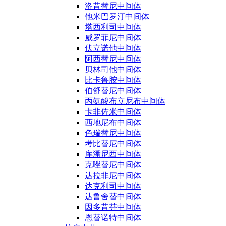
洛昔替尼中间体
他米巴罗汀中间体
塔西利司中间体
威罗菲尼中间体
伏立诺他中间体
阿西替尼中间体
贝林司他中间体
比卡鲁胺中间体
伯舒替尼中间体
丙氨酸布立尼布中间体
卡非佐米中间体
西地尼布中间体
色瑞替尼中间体
考比替尼中间体
库潘尼西中间体
克唑替尼中间体
达拉非尼中间体
达克利司中间体
达鲁舍替中间体
因多昔芬中间体
恩替诺特中间体