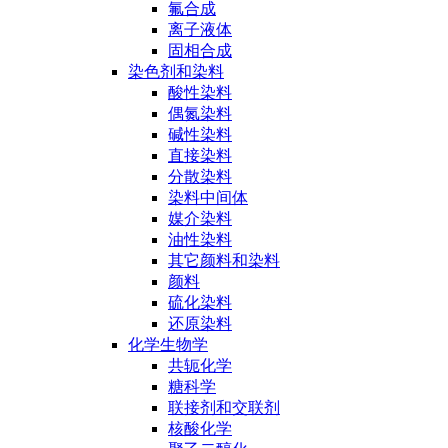
氟合成
离子液体
固相合成
染色剂和染料
酸性染料
偶氮染料
碱性染料
直接染料
分散染料
染料中间体
媒介染料
油性染料
其它颜料和染料
颜料
硫化染料
还原染料
化学生物学
共轭化学
糖科学
联接剂和交联剂
核酸化学