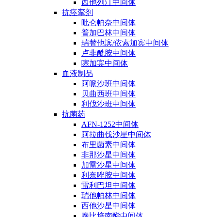
西他列汀中间体
抗痉挛剂
吡仑帕奈中间体
普加巴林中间体
瑞替他滨/依索加宾中间体
卢非酰胺中间体
噻加宾中间体
血液制品
阿哌沙班中间体
贝曲西班中间体
利伐沙班中间体
抗菌药
AFN-1252中间体
阿拉曲伐沙星中间体
布里菌素中间体
非那沙星中间体
加雷沙星中间体
利奈唑胺中间体
雷利巴坦中间体
瑞他帕林中间体
西他沙星中间体
泰比培南酯中间体