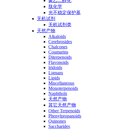
聚乙二醇化
肽化学
光不稳定保护基
无机试剂
无机试剂类
天然产物
Alkaloids
Cerebrosides
Chalcones
Coumarins
Diterpenoids
Flavonoids
Iridoids
Lignans
Lipids
Miscellaneous
Monoterpenoids
Naphthols
天然产物
其它天然产物
Other Terpenoids
Phenylpropanoids
Quinones
Saccharides