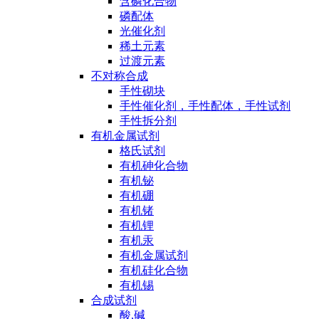
含磷化合物
磷配体
光催化剂
稀土元素
过渡元素
不对称合成
手性砌块
手性催化剂，手性配体，手性试剂
手性拆分剂
有机金属试剂
格氏试剂
有机砷化合物
有机铋
有机硼
有机锗
有机锂
有机汞
有机金属试剂
有机硅化合物
有机锡
合成试剂
酸,碱