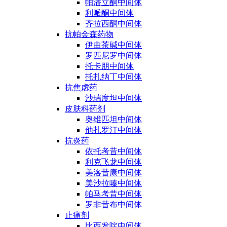
帕潘立酮中间体
利哌酮中间体
齐拉西酮中间体
抗帕金森药物
伊曲茶碱中间体
罗匹尼罗中间体
托卡朋中间体
托扎纳丁中间体
抗焦虑药
沙瑞度坦中间体
皮肤科药剂
奥维匹坦中间体
他扎罗汀中间体
抗炎药
依托考昔中间体
利克飞龙中间体
美洛昔康中间体
美沙拉嗪中间体
帕马考昔中间体
罗非昔布中间体
止痛剂
比西发啶中间体