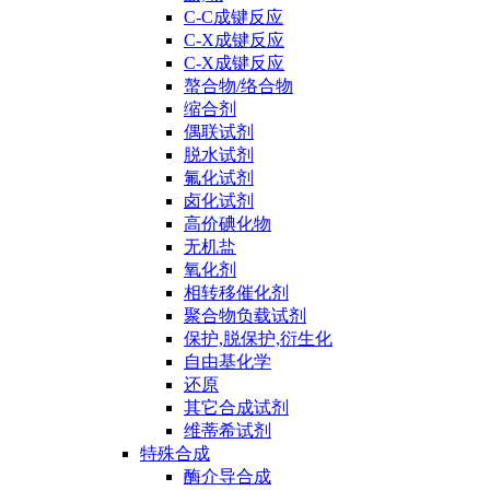
C-C成键反应
C-X成键反应
C-X成键反应
螯合物/络合物
缩合剂
偶联试剂
脱水试剂
氟化试剂
卤化试剂
高价碘化物
无机盐
氧化剂
相转移催化剂
聚合物负载试剂
保护,脱保护,衍生化
自由基化学
还原
其它合成试剂
维蒂希试剂
特殊合成
酶介导合成