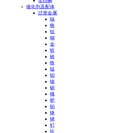
蛋白酶
催化剂及配体
过渡金属
镉
铬
钴
铜
金
铪
铱
铁
锰
钼
镍
铌
锇
钯
铂
铼
铑
钌
钪