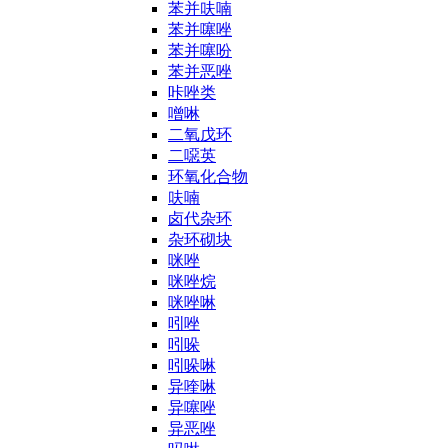
苯并呋喃
苯并噻唑
苯并噻吩
苯并恶唑
咔唑类
噌啉
二氧戊环
二噁英
环氧化合物
呋喃
卤代杂环
杂环砌块
咪唑
咪唑烷
咪唑啉
吲唑
吲哚
吲哚啉
异喹啉
异噻唑
异恶唑