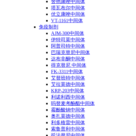
舍他康唑中间体
塔瓦布尔中间体
伏立康唑中间体
VT-1161中间体
免疫制剂
AJM-300中间体
伊特司莫中间体
阿普司特中间体
巴瑞克替尼中间体
达布非酮中间体
得克替尼 中间体
FK-3311中间体
艾替班特中间体
艾拉莫德中间体
KRP-203中间体
利诺利西中间体
吗替麦考酚酯中间体
霉酚酸钠中间体
奥扎莫德中间体
利多格雷中间体
索鲁普利中间体
托法替尼中间体