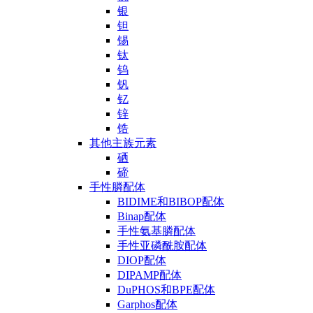
银
钽
锡
钛
钨
钒
钇
锌
锆
其他主族元素
硒
碲
手性膦配体
BIDIME和BIBOP配体
Binap配体
手性氨基膦配体
手性亚磷酰胺配体
DIOP配体
DIPAMP配体
DuPHOS和BPE配体
Garphos配体