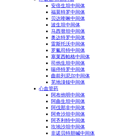
安倍生坦中间体
福莫特罗中间体
贝达喹啉中间体
波生坦中间体
马西替坦中间体
奥达特罗中间体
雷斯托沃中间体
罗氟司特中间体
塞莱西帕格中间体
司他生坦中间体
喘停特罗中间体
曲前列尼尔中间体
芜地溴铵中间体
心血管药
阿布他明中间体
阿曲生坦中间体
阿伐那非中间体
阿奇沙坦中间体
阿齐利特中间体
坎地沙坦中间体
非诺贝特胆碱中间体