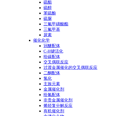
硫酯
硫醇
苯硫酚
硫脲
三氟甲磺酸酯
三氟甲基
尿素
催化化学
冠醚配体
C-H键活化
给碳配体
交叉偶联反应
过渡金属催化的交叉偶联反应
二酮配体
氢化
主族元素
金属催化剂
给氮配体
非贵金属催化剂
烯烃复分解反应
有机催化剂