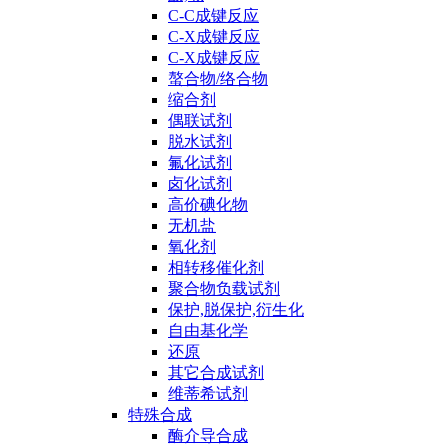
C-C成键反应
C-X成键反应
C-X成键反应
螯合物/络合物
缩合剂
偶联试剂
脱水试剂
氟化试剂
卤化试剂
高价碘化物
无机盐
氧化剂
相转移催化剂
聚合物负载试剂
保护,脱保护,衍生化
自由基化学
还原
其它合成试剂
维蒂希试剂
特殊合成
酶介导合成