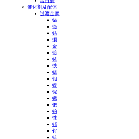
蛋白酶
催化剂及配体
过渡金属
镉
铬
钴
铜
金
铪
铱
铁
锰
钼
镍
铌
锇
钯
铂
铼
铑
钌
钪