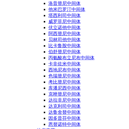
洛昔替尼中间体
他米巴罗汀中间体
塔西利司中间体
威罗菲尼中间体
伏立诺他中间体
阿西替尼中间体
贝林司他中间体
比卡鲁胺中间体
伯舒替尼中间体
丙氨酸布立尼布中间体
卡非佐米中间体
西地尼布中间体
色瑞替尼中间体
考比替尼中间体
库潘尼西中间体
克唑替尼中间体
达拉非尼中间体
达克利司中间体
达鲁舍替中间体
因多昔芬中间体
恩替诺特中间体