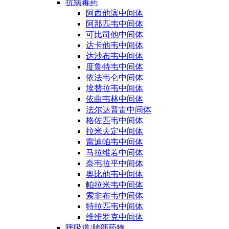
抗病毒药
阿西他滨中间体
阿那匹韦中间体
可比司他中间体
达卡他韦中间体
达沙布韦中间体
度鲁特韦中间体
依法韦仑中间体
埃替拉韦中间体
依曲韦林中间体
法尔达普雷中间体
格佐匹韦中间体
拉米夫定中间体
雷迪帕韦中间体
马拉维若中间体
奈韦拉平中间体
奥比他韦中间体
帕拉米韦中间体
索非布韦中间体
特拉匹韦中间体
维维罗克中间体
呼吸道/肺部药物