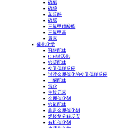
硫酯
硫醇
苯硫酚
硫脲
三氟甲磺酸酯
三氟甲基
尿素
催化化学
冠醚配体
C-H键活化
给碳配体
交叉偶联反应
过渡金属催化的交叉偶联反应
二酮配体
氢化
主族元素
金属催化剂
给氮配体
非贵金属催化剂
烯烃复分解反应
有机催化剂