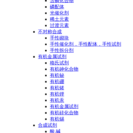
含磷化合物
磷配体
光催化剂
稀土元素
过渡元素
不对称合成
手性砌块
手性催化剂，手性配体，手性试剂
手性拆分剂
有机金属试剂
格氏试剂
有机砷化合物
有机铋
有机硼
有机锗
有机锂
有机汞
有机金属试剂
有机硅化合物
有机锡
合成试剂
酸,碱