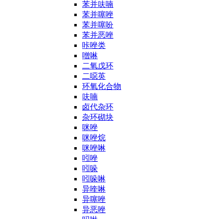
苯并呋喃
苯并噻唑
苯并噻吩
苯并恶唑
咔唑类
噌啉
二氧戊环
二噁英
环氧化合物
呋喃
卤代杂环
杂环砌块
咪唑
咪唑烷
咪唑啉
吲唑
吲哚
吲哚啉
异喹啉
异噻唑
异恶唑