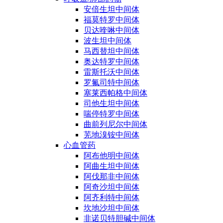
安倍生坦中间体
福莫特罗中间体
贝达喹啉中间体
波生坦中间体
马西替坦中间体
奥达特罗中间体
雷斯托沃中间体
罗氟司特中间体
塞莱西帕格中间体
司他生坦中间体
喘停特罗中间体
曲前列尼尔中间体
芜地溴铵中间体
心血管药
阿布他明中间体
阿曲生坦中间体
阿伐那非中间体
阿奇沙坦中间体
阿齐利特中间体
坎地沙坦中间体
非诺贝特胆碱中间体