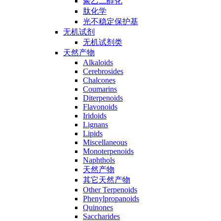
聚乙二醇化
肽化学
光不稳定保护基
无机试剂
无机试剂类
天然产物
Alkaloids
Cerebrosides
Chalcones
Coumarins
Diterpenoids
Flavonoids
Iridoids
Lignans
Lipids
Miscellaneous
Monoterpenoids
Naphthols
天然产物
其它天然产物
Other Terpenoids
Phenylpropanoids
Quinones
Saccharides