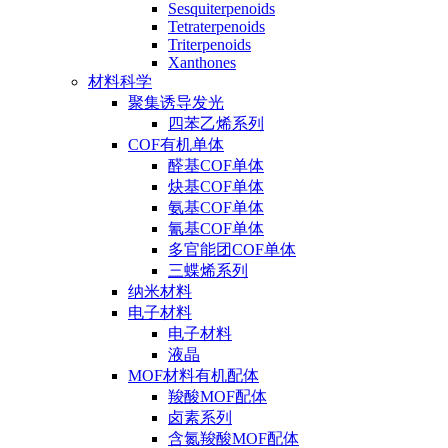
Sesquiterpenoids
Tetraterpenoids
Triterpenoids
Xanthones
材料科学
聚集诱导发光
四苯乙烯系列
COF有机单体
醛基COF单体
炔基COF单体
氨基COF单体
氰基COF单体
多官能团COF单体
三蝶烯系列
纳米材料
电子材料
电子材料
液晶
MOF材料有机配体
羧酸MOF配体
卤素系列
含氮羧酸MOF配体