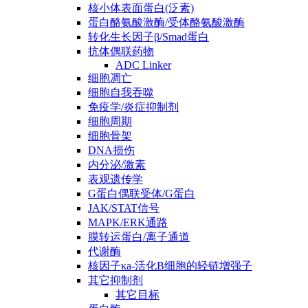
核小体表面蛋白(泛素)
蛋白酪氨酸激酶/受体酪氨酸激酶
转化生长因子β/Smad蛋白
抗体偶联药物
ADC Linker
细胞凋亡
细胞自我吞噬
免疫学/炎症抑制剂
细胞周期
细胞骨架
DNA损伤
内分泌/激素
表观遗传学
G蛋白偶联受体/G蛋白
JAK/STAT信号
MAPK/ERK通路
膜转运蛋白/离子通道
代谢酶
核因子κa-活化B细胞的轻链增强子
其它抑制剂
其它目标