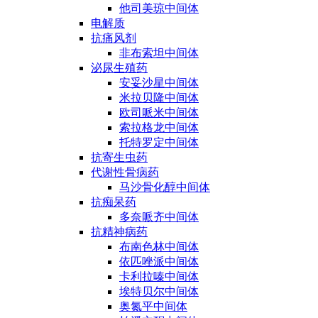
他司美琼中间体
电解质
抗痛风剂
非布索坦中间体
泌尿生殖药
安妥沙星中间体
米拉贝隆中间体
欧司哌米中间体
索拉格龙中间体
托特罗定中间体
抗寄生虫药
代谢性骨病药
马沙骨化醇中间体
抗痴呆药
多奈哌齐中间体
抗精神病药
布南色林中间体
依匹唑派中间体
卡利拉嗪中间体
埃特贝尔中间体
奥氮平中间体