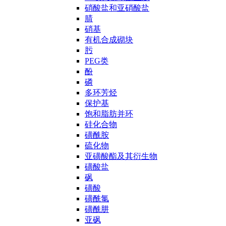
硝酸盐和亚硝酸盐
腈
硝基
有机合成砌块
肟
PEG类
酚
磷
多环芳烃
保护基
饱和脂肪并环
硅化合物
磺酰胺
硫化物
亚磺酸酯及其衍生物
磺酸盐
砜
磺酸
磺酰氯
磺酰肼
亚砜