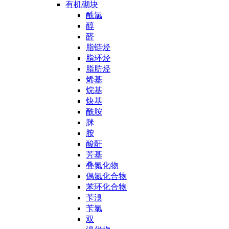
有机砌块
酰氯
醇
醛
脂链烃
脂环烃
脂肪烃
烯基
烷基
炔基
酰胺
脒
胺
酸酐
芳基
叠氮化物
偶氮化合物
苯环化合物
苄溴
苄氯
双