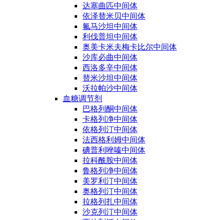
达塞曲匹中间体
依泽替米贝中间体
氟马沙坦中间体
利伐普坦中间体
奥美卡米夫梅卡比尔中间体
沙库必曲中间体
西洛多辛中间体
替米沙坦中间体
沃拉帕沙中间体
血糖调节剂
巴格列酮中间体
卡格列净中间体
依格列汀中间体
法西格利姆中间体
碘普利唑嗪中间体
拉科酰胺中间体
鲁格列净中间体
美罗利汀中间体
奥格列汀中间体
拉格列扎中间体
沙克列汀中间体