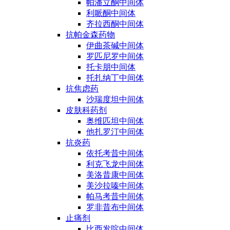
帕潘立酮中间体
利哌酮中间体
齐拉西酮中间体
抗帕金森药物
伊曲茶碱中间体
罗匹尼罗中间体
托卡朋中间体
托扎纳丁中间体
抗焦虑药
沙瑞度坦中间体
皮肤科药剂
奥维匹坦中间体
他扎罗汀中间体
抗炎药
依托考昔中间体
利克飞龙中间体
美洛昔康中间体
美沙拉嗪中间体
帕马考昔中间体
罗非昔布中间体
止痛剂
比西发啶中间体