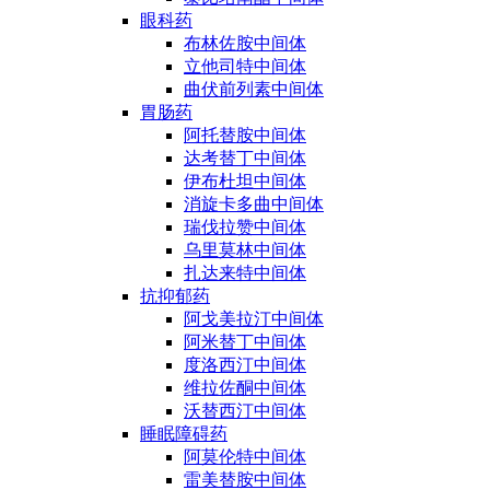
眼科药
布林佐胺中间体
立他司特中间体
曲伏前列素中间体
胃肠药
阿托替胺中间体
达考替丁中间体
伊布杜坦中间体
消旋卡多曲中间体
瑞伐拉赞中间体
乌里莫林中间体
扎达来特中间体
抗抑郁药
阿戈美拉汀中间体
阿米替丁中间体
度洛西汀中间体
维拉佐酮中间体
沃替西汀中间体
睡眠障碍药
阿莫伦特中间体
雷美替胺中间体