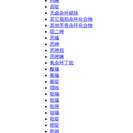
吗啉
萘啶
无卤杂环砌块
其它脂肪杂环化合物
其他芳香杂环化合物
噁二唑
恶嗪
恶唑
恶唑烷
恶唑啉
氧杂环丁烷
酞嗪
哌嗪
哌啶
嘌呤
吡喃
吡嗪
吡唑
哒嗪
吡啶
嘧啶
吡咯