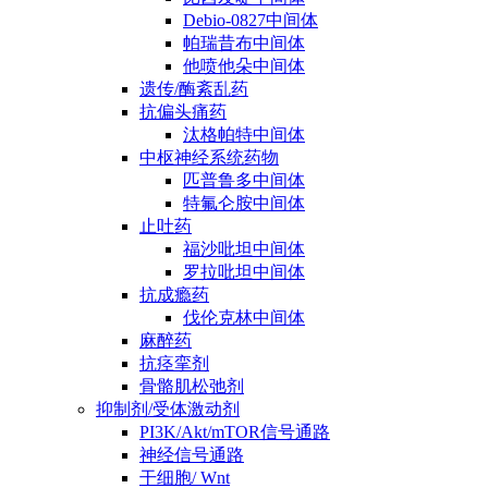
Debio-0827中间体
帕瑞昔布中间体
他喷他朵中间体
遗传/酶紊乱药
抗偏头痛药
汰格帕特中间体
中枢神经系统药物
匹普鲁多中间体
特氟仑胺中间体
止吐药
福沙吡坦中间体
罗拉吡坦中间体
抗成瘾药
伐伦克林中间体
麻醉药
抗痉挛剂
骨骼肌松弛剂
抑制剂/受体激动剂
PI3K/Akt/mTOR信号通路
神经信号通路
干细胞/ Wnt