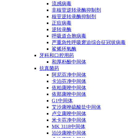
流感病毒
非核苷逆转录酶抑制剂
核苷逆转录酶抑制剂
正痘病毒
逆转录酶
呼吸道合胞病毒
严重急性呼吸窘迫综合征冠状病毒
鲨烯环氧酶
牙科和口腔用药
和厚朴酚中间体
抗真菌药
阿尼芬净中间体
卡泊芬净中间体
依柏康唑中间体
依那康唑中间体
G1中间体
艾沙康唑硫酸盐中间体
卢立康唑中间体
米卡芬净中间体
MK 3118中间体
泊沙康唑中间体