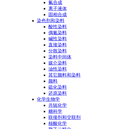
氟合成
离子液体
固相合成
染色剂和染料
酸性染料
偶氮染料
碱性染料
直接染料
分散染料
染料中间体
媒介染料
油性染料
其它颜料和染料
颜料
硫化染料
还原染料
化学生物学
共轭化学
糖科学
联接剂和交联剂
核酸化学