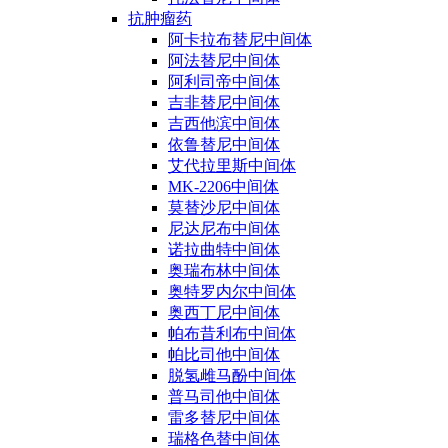
抗肿瘤药
阿卡拉布替尼中间体
阿法替尼中间体
阿利司帝中间体
吉非替尼中间体
吉西他滨中间体
依鲁替尼中间体
艾代拉里斯中间体
MK-2206中间体
莫替沙尼中间体
尼达尼布中间体
诺拉曲特中间体
奥瑞布林中间体
奥特罗内尔中间体
奥西丁尼中间体
帕布昔利布中间体
帕比司他中间体
脱氢雌马酚中间体
普马司他中间体
雷多替尼中间体
瑞格色替中间体