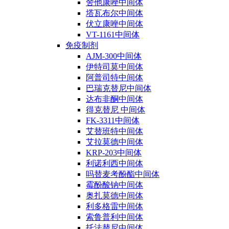
舍他康唑中间体
塔瓦布尔中间体
伏立康唑中间体
VT-1161中间体
免疫制剂
AJM-300中间体
伊特司莫中间体
阿普司特中间体
巴瑞克替尼中间体
达布非酮中间体
得克替尼 中间体
FK-3311中间体
艾替班特中间体
艾拉莫德中间体
KRP-203中间体
利诺利西中间体
吗替麦考酚酯中间体
霉酚酸钠中间体
奥扎莫德中间体
利多格雷中间体
索鲁普利中间体
托法替尼中间体