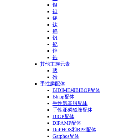
银
钽
锡
钛
钨
钒
钇
锌
锆
其他主族元素
硒
碲
手性膦配体
BIDIME和BIBOP配体
Binap配体
手性氨基膦配体
手性亚磷酰胺配体
DIOP配体
DIPAMP配体
DuPHOS和BPE配体
Garphos配体