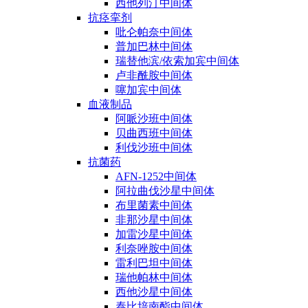
西他列汀中间体
抗痉挛剂
吡仑帕奈中间体
普加巴林中间体
瑞替他滨/依索加宾中间体
卢非酰胺中间体
噻加宾中间体
血液制品
阿哌沙班中间体
贝曲西班中间体
利伐沙班中间体
抗菌药
AFN-1252中间体
阿拉曲伐沙星中间体
布里菌素中间体
非那沙星中间体
加雷沙星中间体
利奈唑胺中间体
雷利巴坦中间体
瑞他帕林中间体
西他沙星中间体
泰比培南酯中间体