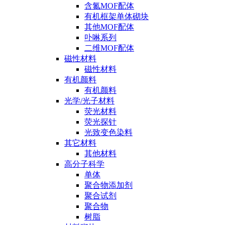
含氮MOF配体
有机框架单体砌块
其他MOF配体
卟啉系列
二维MOF配体
磁性材料
磁性材料
有机颜料
有机颜料
光学/光子材料
荧光材料
荧光探针
光致变色染料
其它材料
其他材料
高分子科学
单体
聚合物添加剂
聚合试剂
聚合物
树脂