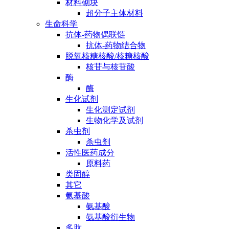
材料砌块
超分子主体材料
生命科学
抗体-药物偶联链
抗体-药物结合物
脱氧核糖核酸/核糖核酸
核苷与核苷酸
酶
酶
生化试剂
生化测定试剂
生物化学及试剂
杀虫剂
杀虫剂
活性医药成分
原料药
类固醇
其它
氨基酸
氨基酸
氨基酸衍生物
多肽