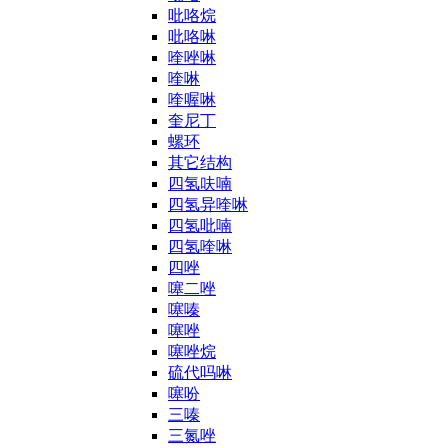
吡咯烷
吡咯啉
喹唑啉
喹啉
喹喔啉
奎尼丁
螺环
其它结构
四氢呋喃
四氢异喹啉
四氢吡喃
四氢喹啉
四唑
噻二唑
噻嗪
噻唑
噻唑烷
硫代吗啉
噻吩
三嗪
三氮唑