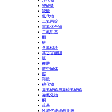
溴代物
羧酸盐
羧酸
氯代物
二氮丙啶
重氮化合物
二氟甲基
酯
醚
含氟砌块
其它官能团
胍
酰肼
肼中间体
腙
羟胺
碘化物
异氰酸酯与异硫氰酸酯
异氰化物
酮
巯基
N-取代琥珀酰亚胺