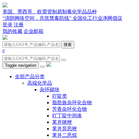
美国、墨西哥、欧盟管制易制毒化学品品种
“清朗网络空间，共筑禁毒防线” 全国化工行业净网倡议
登录
注册
我的收藏
企业邮箱
搜索
0
Toggle navigation
全部产品分类
高端化学品
杂环砌块
吖啶类
脂肪族杂环化合物
芳香杂环化合物
吖丁啶中间体
苯并咪唑
苯并异恶唑
苯并二恶烷