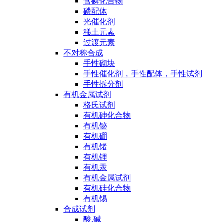
含磷化合物
磷配体
光催化剂
稀土元素
过渡元素
不对称合成
手性砌块
手性催化剂，手性配体，手性试剂
手性拆分剂
有机金属试剂
格氏试剂
有机砷化合物
有机铋
有机硼
有机锗
有机锂
有机汞
有机金属试剂
有机硅化合物
有机锡
合成试剂
酸,碱