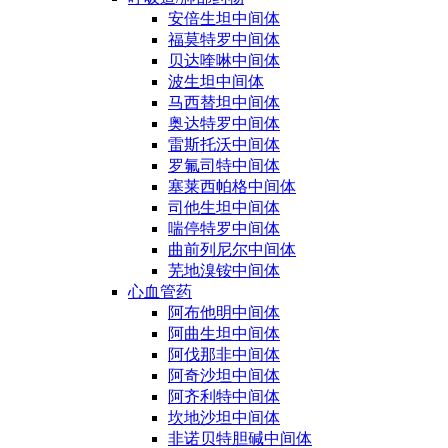
安倍生坦中间体
福莫特罗中间体
贝达喹啉中间体
波生坦中间体
马西替坦中间体
奥达特罗中间体
雷斯托沃中间体
罗氟司特中间体
塞莱西帕格中间体
司他生坦中间体
喘停特罗中间体
曲前列尼尔中间体
芜地溴铵中间体
心血管药
阿布他明中间体
阿曲生坦中间体
阿伐那非中间体
阿奇沙坦中间体
阿齐利特中间体
坎地沙坦中间体
非诺贝特胆碱中间体