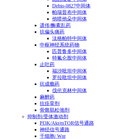
Debio-0827中间体
帕瑞昔布中间体
他喷他朵中间体
遗传/酶紊乱药
抗偏头痛药
汰格帕特中间体
中枢神经系统药物
匹普鲁多中间体
特氟仑胺中间体
止吐药
福沙吡坦中间体
罗拉吡坦中间体
抗成瘾药
伐伦克林中间体
麻醉药
抗痉挛剂
骨骼肌松弛剂
抑制剂/受体激动剂
PI3K/Akt/mTOR信号通路
神经信号通路
干细胞/ Wnt