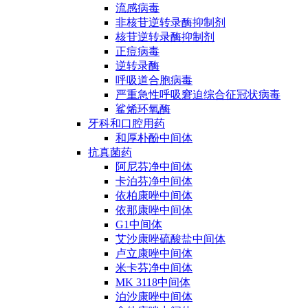
流感病毒
非核苷逆转录酶抑制剂
核苷逆转录酶抑制剂
正痘病毒
逆转录酶
呼吸道合胞病毒
严重急性呼吸窘迫综合征冠状病毒
鲨烯环氧酶
牙科和口腔用药
和厚朴酚中间体
抗真菌药
阿尼芬净中间体
卡泊芬净中间体
依柏康唑中间体
依那康唑中间体
G1中间体
艾沙康唑硫酸盐中间体
卢立康唑中间体
米卡芬净中间体
MK 3118中间体
泊沙康唑中间体