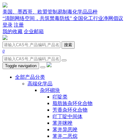
美国、墨西哥、欧盟管制易制毒化学品品种
“清朗网络空间，共筑禁毒防线” 全国化工行业净网倡议
登录
注册
我的收藏
企业邮箱
搜索
0
Toggle navigation
全部产品分类
高端化学品
杂环砌块
吖啶类
脂肪族杂环化合物
芳香杂环化合物
吖丁啶中间体
苯并咪唑
苯并异恶唑
苯并二恶烷