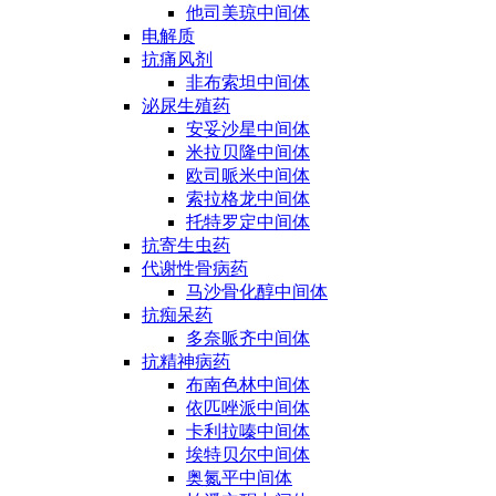
他司美琼中间体
电解质
抗痛风剂
非布索坦中间体
泌尿生殖药
安妥沙星中间体
米拉贝隆中间体
欧司哌米中间体
索拉格龙中间体
托特罗定中间体
抗寄生虫药
代谢性骨病药
马沙骨化醇中间体
抗痴呆药
多奈哌齐中间体
抗精神病药
布南色林中间体
依匹唑派中间体
卡利拉嗪中间体
埃特贝尔中间体
奥氮平中间体