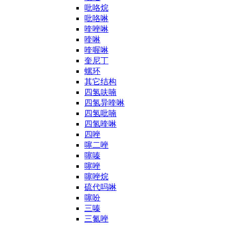
吡咯烷
吡咯啉
喹唑啉
喹啉
喹喔啉
奎尼丁
螺环
其它结构
四氢呋喃
四氢异喹啉
四氢吡喃
四氢喹啉
四唑
噻二唑
噻嗪
噻唑
噻唑烷
硫代吗啉
噻吩
三嗪
三氮唑