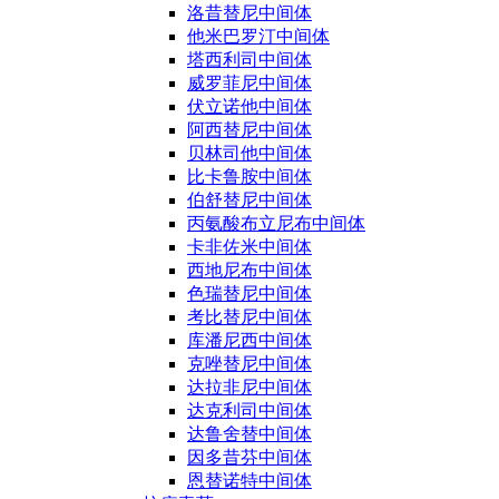
洛昔替尼中间体
他米巴罗汀中间体
塔西利司中间体
威罗菲尼中间体
伏立诺他中间体
阿西替尼中间体
贝林司他中间体
比卡鲁胺中间体
伯舒替尼中间体
丙氨酸布立尼布中间体
卡非佐米中间体
西地尼布中间体
色瑞替尼中间体
考比替尼中间体
库潘尼西中间体
克唑替尼中间体
达拉非尼中间体
达克利司中间体
达鲁舍替中间体
因多昔芬中间体
恩替诺特中间体