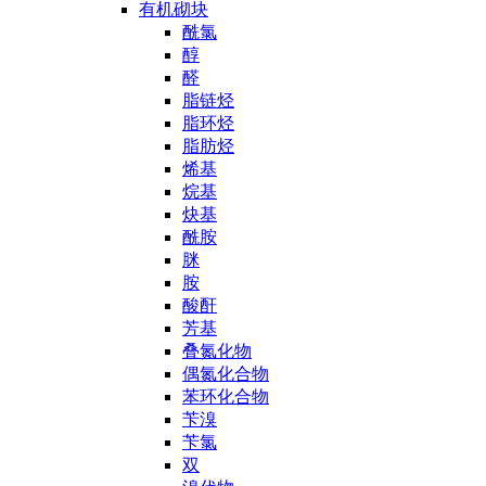
有机砌块
酰氯
醇
醛
脂链烃
脂环烃
脂肪烃
烯基
烷基
炔基
酰胺
脒
胺
酸酐
芳基
叠氮化物
偶氮化合物
苯环化合物
苄溴
苄氯
双