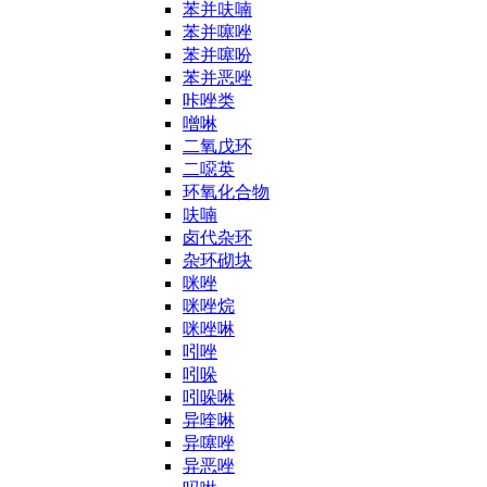
苯并呋喃
苯并噻唑
苯并噻吩
苯并恶唑
咔唑类
噌啉
二氧戊环
二噁英
环氧化合物
呋喃
卤代杂环
杂环砌块
咪唑
咪唑烷
咪唑啉
吲唑
吲哚
吲哚啉
异喹啉
异噻唑
异恶唑