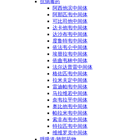
抗病毒药
阿西他滨中间体
阿那匹韦中间体
可比司他中间体
达卡他韦中间体
达沙布韦中间体
度鲁特韦中间体
依法韦仑中间体
埃替拉韦中间体
依曲韦林中间体
法尔达普雷中间体
格佐匹韦中间体
拉米夫定中间体
雷迪帕韦中间体
马拉维若中间体
奈韦拉平中间体
奥比他韦中间体
帕拉米韦中间体
索非布韦中间体
特拉匹韦中间体
维维罗克中间体
呼吸道/肺部药物