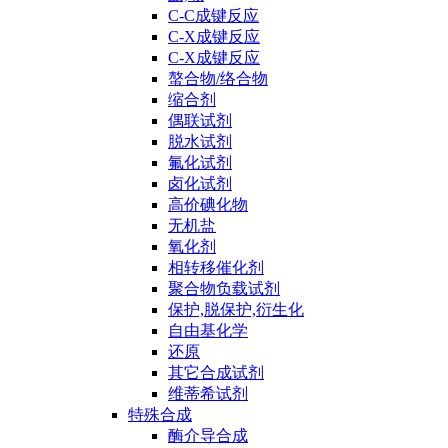
C-C成键反应
C-X成键反应
C-X成键反应
螯合物/络合物
缩合剂
偶联试剂
脱水试剂
氟化试剂
卤化试剂
高价碘化物
无机盐
氧化剂
相转移催化剂
聚合物负载试剂
保护,脱保护,衍生化
自由基化学
还原
其它合成试剂
维蒂希试剂
特殊合成
酶介导合成