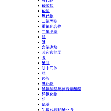
溴代物
羧酸盐
羧酸
氯代物
二氮丙啶
重氮化合物
二氟甲基
酯
醚
含氟砌块
其它官能团
胍
酰肼
肼中间体
腙
羟胺
碘化物
异氰酸酯与异硫氰酸酯
异氰化物
酮
巯基
N-取代琥珀酰亚胺