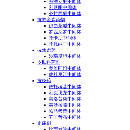
帕潘立酮中间体
利哌酮中间体
齐拉西酮中间体
抗帕金森药物
伊曲茶碱中间体
罗匹尼罗中间体
托卡朋中间体
托扎纳丁中间体
抗焦虑药
沙瑞度坦中间体
皮肤科药剂
奥维匹坦中间体
他扎罗汀中间体
抗炎药
依托考昔中间体
利克飞龙中间体
美洛昔康中间体
美沙拉嗪中间体
帕马考昔中间体
罗非昔布中间体
止痛剂
比西发啶中间体