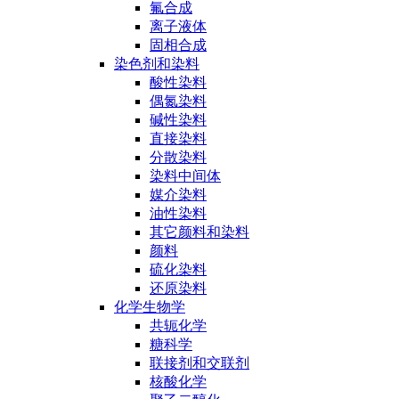
氟合成
离子液体
固相合成
染色剂和染料
酸性染料
偶氮染料
碱性染料
直接染料
分散染料
染料中间体
媒介染料
油性染料
其它颜料和染料
颜料
硫化染料
还原染料
化学生物学
共轭化学
糖科学
联接剂和交联剂
核酸化学