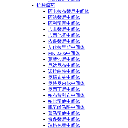
抗肿瘤药
阿卡拉布替尼中间体
阿法替尼中间体
阿利司帝中间体
吉非替尼中间体
吉西他滨中间体
依鲁替尼中间体
艾代拉里斯中间体
MK-2206中间体
莫替沙尼中间体
尼达尼布中间体
诺拉曲特中间体
奥瑞布林中间体
奥特罗内尔中间体
奥西丁尼中间体
帕布昔利布中间体
帕比司他中间体
脱氢雌马酚中间体
普马司他中间体
雷多替尼中间体
瑞格色替中间体