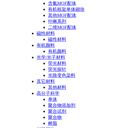
含氮MOF配体
有机框架单体砌块
其他MOF配体
卟啉系列
二维MOF配体
磁性材料
磁性材料
有机颜料
有机颜料
光学/光子材料
荧光材料
荧光探针
光致变色染料
其它材料
其他材料
高分子科学
单体
聚合物添加剂
聚合试剂
聚合物
树脂