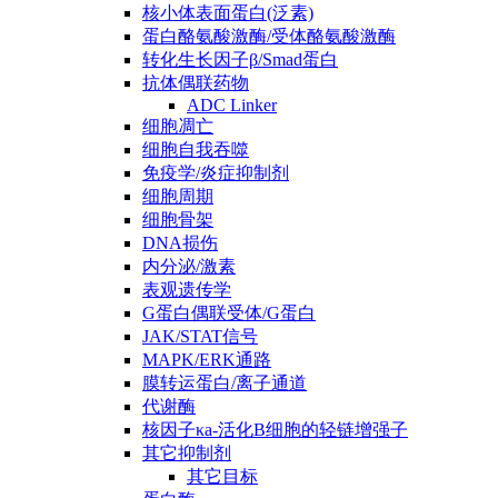
核小体表面蛋白(泛素)
蛋白酪氨酸激酶/受体酪氨酸激酶
转化生长因子β/Smad蛋白
抗体偶联药物
ADC Linker
细胞凋亡
细胞自我吞噬
免疫学/炎症抑制剂
细胞周期
细胞骨架
DNA损伤
内分泌/激素
表观遗传学
G蛋白偶联受体/G蛋白
JAK/STAT信号
MAPK/ERK通路
膜转运蛋白/离子通道
代谢酶
核因子κa-活化B细胞的轻链增强子
其它抑制剂
其它目标