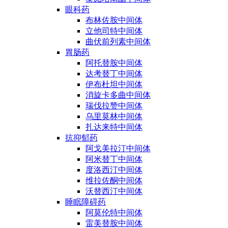
眼科药
布林佐胺中间体
立他司特中间体
曲伏前列素中间体
胃肠药
阿托替胺中间体
达考替丁中间体
伊布杜坦中间体
消旋卡多曲中间体
瑞伐拉赞中间体
乌里莫林中间体
扎达来特中间体
抗抑郁药
阿戈美拉汀中间体
阿米替丁中间体
度洛西汀中间体
维拉佐酮中间体
沃替西汀中间体
睡眠障碍药
阿莫伦特中间体
雷美替胺中间体