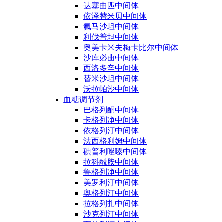
达塞曲匹中间体
依泽替米贝中间体
氟马沙坦中间体
利伐普坦中间体
奥美卡米夫梅卡比尔中间体
沙库必曲中间体
西洛多辛中间体
替米沙坦中间体
沃拉帕沙中间体
血糖调节剂
巴格列酮中间体
卡格列净中间体
依格列汀中间体
法西格利姆中间体
碘普利唑嗪中间体
拉科酰胺中间体
鲁格列净中间体
美罗利汀中间体
奥格列汀中间体
拉格列扎中间体
沙克列汀中间体