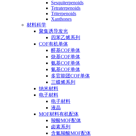
Sesquiterpenoids
Tetraterpenoids
Triterpenoids
Xanthones
材料科学
聚集诱导发光
四苯乙烯系列
COF有机单体
醛基COF单体
炔基COF单体
氨基COF单体
氰基COF单体
多官能团COF单体
三蝶烯系列
纳米材料
电子材料
电子材料
液晶
MOF材料有机配体
羧酸MOF配体
卤素系列
含氮羧酸MOF配体