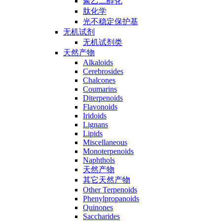
聚乙二醇化
肽化学
光不稳定保护基
无机试剂
无机试剂类
天然产物
Alkaloids
Cerebrosides
Chalcones
Coumarins
Diterpenoids
Flavonoids
Iridoids
Lignans
Lipids
Miscellaneous
Monoterpenoids
Naphthols
天然产物
其它天然产物
Other Terpenoids
Phenylpropanoids
Quinones
Saccharides