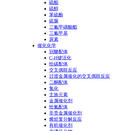
硫酯
硫醇
苯硫酚
硫脲
三氟甲磺酸酯
三氟甲基
尿素
催化化学
冠醚配体
C-H键活化
给碳配体
交叉偶联反应
过渡金属催化的交叉偶联反应
二酮配体
氢化
主族元素
金属催化剂
给氮配体
非贵金属催化剂
烯烃复分解反应
有机催化剂