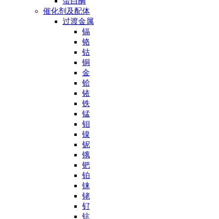
蛋白酶
催化剂及配体
过渡金属
镉
铬
钴
铜
金
铪
铱
铁
锰
钼
镍
铌
锇
钯
铂
铼
铑
钌
钪