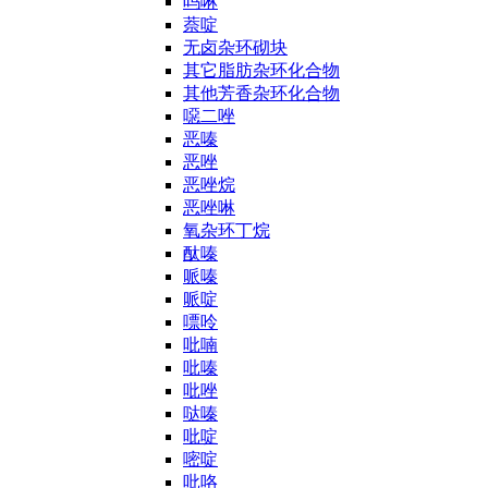
吗啉
萘啶
无卤杂环砌块
其它脂肪杂环化合物
其他芳香杂环化合物
噁二唑
恶嗪
恶唑
恶唑烷
恶唑啉
氧杂环丁烷
酞嗪
哌嗪
哌啶
嘌呤
吡喃
吡嗪
吡唑
哒嗪
吡啶
嘧啶
吡咯