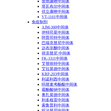
舍他康唑中间体
塔瓦布尔中间体
伏立康唑中间体
VT-1161中间体
免疫制剂
AJM-300中间体
伊特司莫中间体
阿普司特中间体
巴瑞克替尼中间体
达布非酮中间体
得克替尼 中间体
FK-3311中间体
艾替班特中间体
艾拉莫德中间体
KRP-203中间体
利诺利西中间体
吗替麦考酚酯中间体
霉酚酸钠中间体
奥扎莫德中间体
利多格雷中间体
索鲁普利中间体
托法替尼中间体