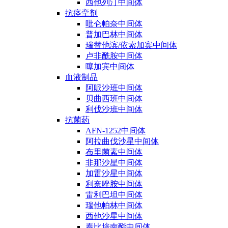
西他列汀中间体
抗痉挛剂
吡仑帕奈中间体
普加巴林中间体
瑞替他滨/依索加宾中间体
卢非酰胺中间体
噻加宾中间体
血液制品
阿哌沙班中间体
贝曲西班中间体
利伐沙班中间体
抗菌药
AFN-1252中间体
阿拉曲伐沙星中间体
布里菌素中间体
非那沙星中间体
加雷沙星中间体
利奈唑胺中间体
雷利巴坦中间体
瑞他帕林中间体
西他沙星中间体
泰比培南酯中间体