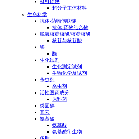
材料砌块
超分子主体材料
生命科学
抗体-药物偶联链
抗体-药物结合物
脱氧核糖核酸/核糖核酸
核苷与核苷酸
酶
酶
生化试剂
生化测定试剂
生物化学及试剂
杀虫剂
杀虫剂
活性医药成分
原料药
类固醇
其它
氨基酸
氨基酸
氨基酸衍生物
多肽