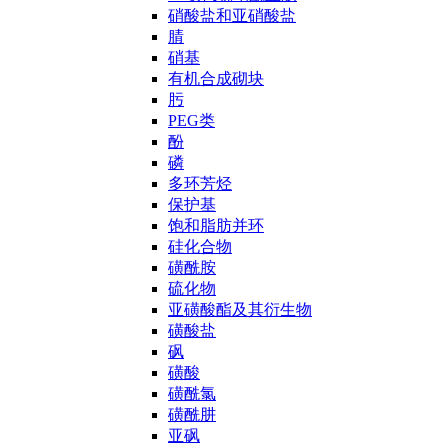
硝酸盐和亚硝酸盐
腈
硝基
有机合成砌块
肟
PEG类
酚
磷
多环芳烃
保护基
饱和脂肪并环
硅化合物
磺酰胺
硫化物
亚磺酸酯及其衍生物
磺酸盐
砜
磺酸
磺酰氯
磺酰肼
亚砜