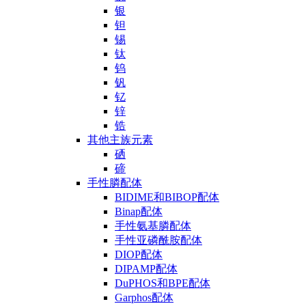
银
钽
锡
钛
钨
钒
钇
锌
锆
其他主族元素
硒
碲
手性膦配体
BIDIME和BIBOP配体
Binap配体
手性氨基膦配体
手性亚磷酰胺配体
DIOP配体
DIPAMP配体
DuPHOS和BPE配体
Garphos配体