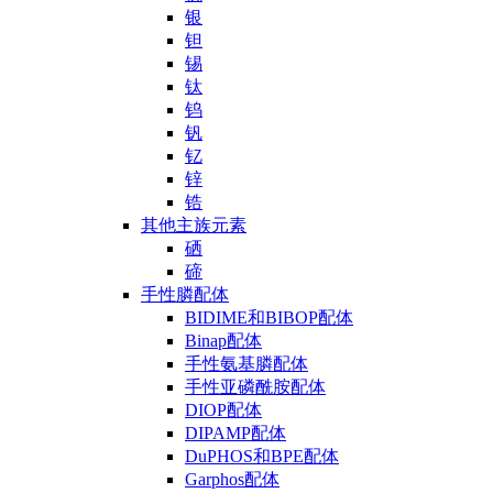
银
钽
锡
钛
钨
钒
钇
锌
锆
其他主族元素
硒
碲
手性膦配体
BIDIME和BIBOP配体
Binap配体
手性氨基膦配体
手性亚磷酰胺配体
DIOP配体
DIPAMP配体
DuPHOS和BPE配体
Garphos配体