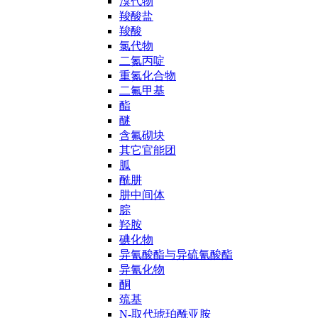
溴代物
羧酸盐
羧酸
氯代物
二氮丙啶
重氮化合物
二氟甲基
酯
醚
含氟砌块
其它官能团
胍
酰肼
肼中间体
腙
羟胺
碘化物
异氰酸酯与异硫氰酸酯
异氰化物
酮
巯基
N-取代琥珀酰亚胺