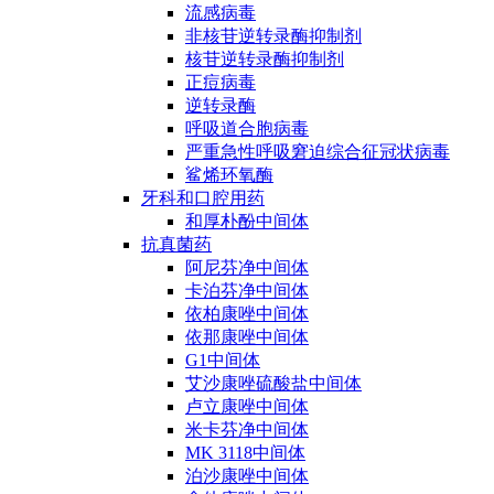
流感病毒
非核苷逆转录酶抑制剂
核苷逆转录酶抑制剂
正痘病毒
逆转录酶
呼吸道合胞病毒
严重急性呼吸窘迫综合征冠状病毒
鲨烯环氧酶
牙科和口腔用药
和厚朴酚中间体
抗真菌药
阿尼芬净中间体
卡泊芬净中间体
依柏康唑中间体
依那康唑中间体
G1中间体
艾沙康唑硫酸盐中间体
卢立康唑中间体
米卡芬净中间体
MK 3118中间体
泊沙康唑中间体