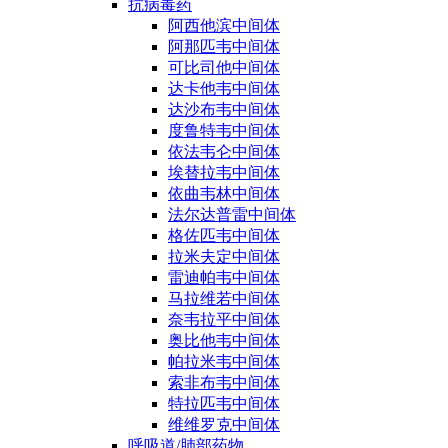
抗病毒药
阿西他滨中间体
阿那匹韦中间体
可比司他中间体
达卡他韦中间体
达沙布韦中间体
度鲁特韦中间体
依法韦仑中间体
埃替拉韦中间体
依曲韦林中间体
法尔达普雷中间体
格佐匹韦中间体
拉米夫定中间体
雷迪帕韦中间体
马拉维若中间体
奈韦拉平中间体
奥比他韦中间体
帕拉米韦中间体
索非布韦中间体
特拉匹韦中间体
维维罗克中间体
呼吸道/肺部药物