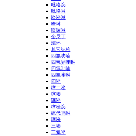
吡咯烷
吡咯啉
喹唑啉
喹啉
喹喔啉
奎尼丁
螺环
其它结构
四氢呋喃
四氢异喹啉
四氢吡喃
四氢喹啉
四唑
噻二唑
噻嗪
噻唑
噻唑烷
硫代吗啉
噻吩
三嗪
三氮唑