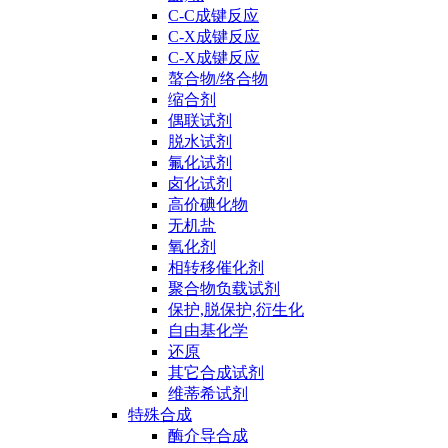
C-C成键反应
C-X成键反应
C-X成键反应
螯合物/络合物
缩合剂
偶联试剂
脱水试剂
氟化试剂
卤化试剂
高价碘化物
无机盐
氧化剂
相转移催化剂
聚合物负载试剂
保护,脱保护,衍生化
自由基化学
还原
其它合成试剂
维蒂希试剂
特殊合成
酶介导合成