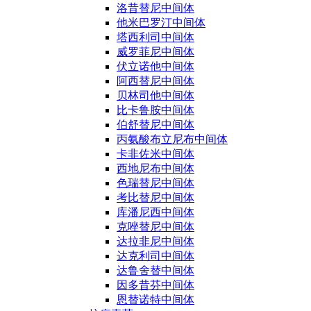
洛昔替尼中间体
他米巴罗汀中间体
塔西利司中间体
威罗菲尼中间体
伏立诺他中间体
阿西替尼中间体
贝林司他中间体
比卡鲁胺中间体
伯舒替尼中间体
丙氨酸布立尼布中间体
卡非佐米中间体
西地尼布中间体
色瑞替尼中间体
考比替尼中间体
库潘尼西中间体
克唑替尼中间体
达拉非尼中间体
达克利司中间体
达鲁舍替中间体
因多昔芬中间体
恩替诺特中间体