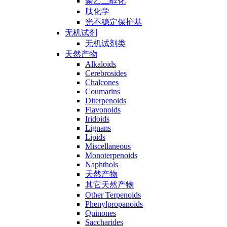
聚乙二醇化
肽化学
光不稳定保护基
无机试剂
无机试剂类
天然产物
Alkaloids
Cerebrosides
Chalcones
Coumarins
Diterpenoids
Flavonoids
Iridoids
Lignans
Lipids
Miscellaneous
Monoterpenoids
Naphthols
天然产物
其它天然产物
Other Terpenoids
Phenylpropanoids
Quinones
Saccharides