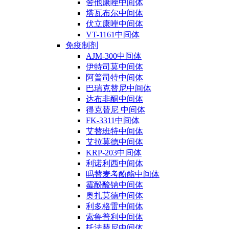
舍他康唑中间体
塔瓦布尔中间体
伏立康唑中间体
VT-1161中间体
免疫制剂
AJM-300中间体
伊特司莫中间体
阿普司特中间体
巴瑞克替尼中间体
达布非酮中间体
得克替尼 中间体
FK-3311中间体
艾替班特中间体
艾拉莫德中间体
KRP-203中间体
利诺利西中间体
吗替麦考酚酯中间体
霉酚酸钠中间体
奥扎莫德中间体
利多格雷中间体
索鲁普利中间体
托法替尼中间体