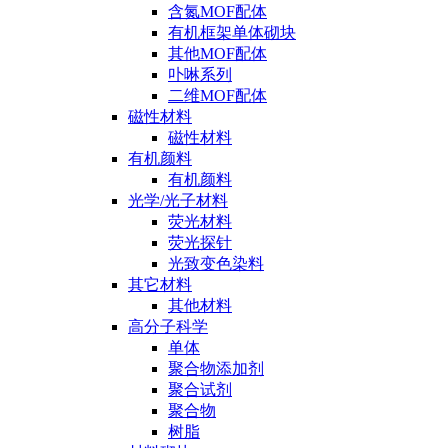
含氮MOF配体
有机框架单体砌块
其他MOF配体
卟啉系列
二维MOF配体
磁性材料
磁性材料
有机颜料
有机颜料
光学/光子材料
荧光材料
荧光探针
光致变色染料
其它材料
其他材料
高分子科学
单体
聚合物添加剂
聚合试剂
聚合物
树脂