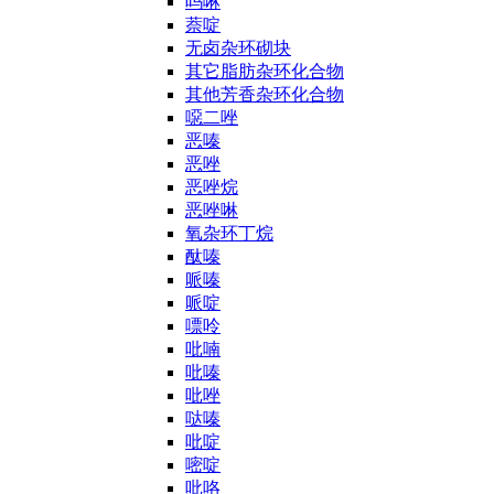
吗啉
萘啶
无卤杂环砌块
其它脂肪杂环化合物
其他芳香杂环化合物
噁二唑
恶嗪
恶唑
恶唑烷
恶唑啉
氧杂环丁烷
酞嗪
哌嗪
哌啶
嘌呤
吡喃
吡嗪
吡唑
哒嗪
吡啶
嘧啶
吡咯