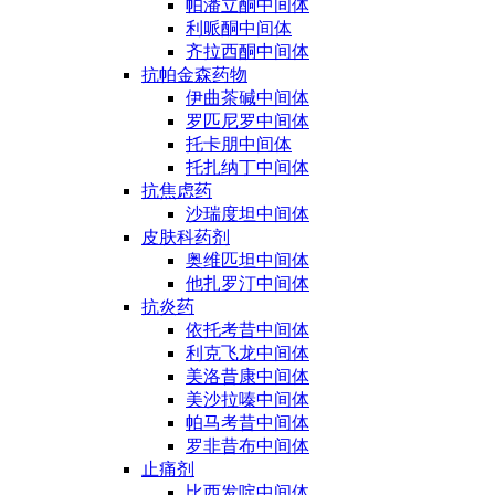
帕潘立酮中间体
利哌酮中间体
齐拉西酮中间体
抗帕金森药物
伊曲茶碱中间体
罗匹尼罗中间体
托卡朋中间体
托扎纳丁中间体
抗焦虑药
沙瑞度坦中间体
皮肤科药剂
奥维匹坦中间体
他扎罗汀中间体
抗炎药
依托考昔中间体
利克飞龙中间体
美洛昔康中间体
美沙拉嗪中间体
帕马考昔中间体
罗非昔布中间体
止痛剂
比西发啶中间体