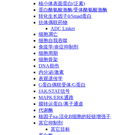
核小体表面蛋白(泛素)
蛋白酪氨酸激酶/受体酪氨酸激酶
转化生长因子β/Smad蛋白
抗体偶联药物
ADC Linker
细胞凋亡
细胞自我吞噬
免疫学/炎症抑制剂
细胞周期
细胞骨架
DNA损伤
内分泌/激素
表观遗传学
G蛋白偶联受体/G蛋白
JAK/STAT信号
MAPK/ERK通路
膜转运蛋白/离子通道
代谢酶
核因子κa-活化B细胞的轻链增强子
其它抑制剂
其它目标