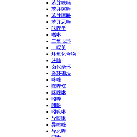
苯并呋喃
苯并噻唑
苯并噻吩
苯并恶唑
咔唑类
噌啉
二氧戊环
二噁英
环氧化合物
呋喃
卤代杂环
杂环砌块
咪唑
咪唑烷
咪唑啉
吲唑
吲哚
吲哚啉
异喹啉
异噻唑
异恶唑