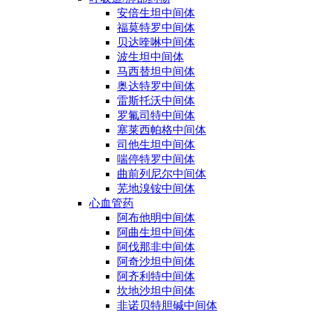
安倍生坦中间体
福莫特罗中间体
贝达喹啉中间体
波生坦中间体
马西替坦中间体
奥达特罗中间体
雷斯托沃中间体
罗氟司特中间体
塞莱西帕格中间体
司他生坦中间体
喘停特罗中间体
曲前列尼尔中间体
芜地溴铵中间体
心血管药
阿布他明中间体
阿曲生坦中间体
阿伐那非中间体
阿奇沙坦中间体
阿齐利特中间体
坎地沙坦中间体
非诺贝特胆碱中间体