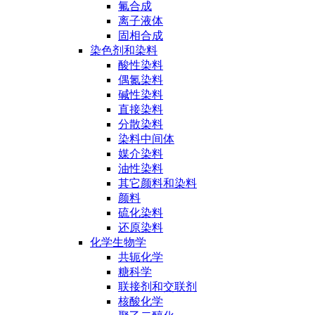
氟合成
离子液体
固相合成
染色剂和染料
酸性染料
偶氮染料
碱性染料
直接染料
分散染料
染料中间体
媒介染料
油性染料
其它颜料和染料
颜料
硫化染料
还原染料
化学生物学
共轭化学
糖科学
联接剂和交联剂
核酸化学