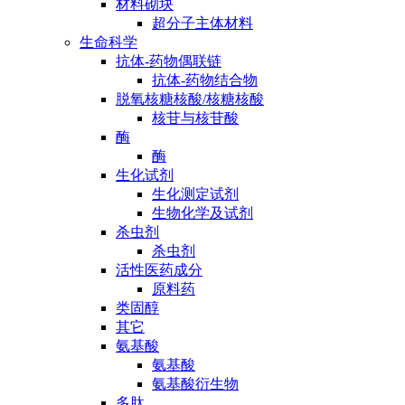
材料砌块
超分子主体材料
生命科学
抗体-药物偶联链
抗体-药物结合物
脱氧核糖核酸/核糖核酸
核苷与核苷酸
酶
酶
生化试剂
生化测定试剂
生物化学及试剂
杀虫剂
杀虫剂
活性医药成分
原料药
类固醇
其它
氨基酸
氨基酸
氨基酸衍生物
多肽