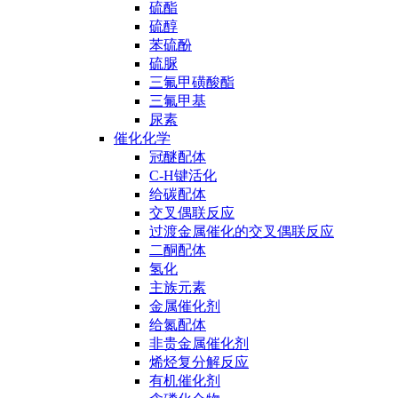
硫酯
硫醇
苯硫酚
硫脲
三氟甲磺酸酯
三氟甲基
尿素
催化化学
冠醚配体
C-H键活化
给碳配体
交叉偶联反应
过渡金属催化的交叉偶联反应
二酮配体
氢化
主族元素
金属催化剂
给氮配体
非贵金属催化剂
烯烃复分解反应
有机催化剂