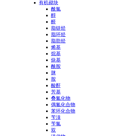
有机砌块
酰氯
醇
醛
脂链烃
脂环烃
脂肪烃
烯基
烷基
炔基
酰胺
脒
胺
酸酐
芳基
叠氮化物
偶氮化合物
苯环化合物
苄溴
苄氯
双