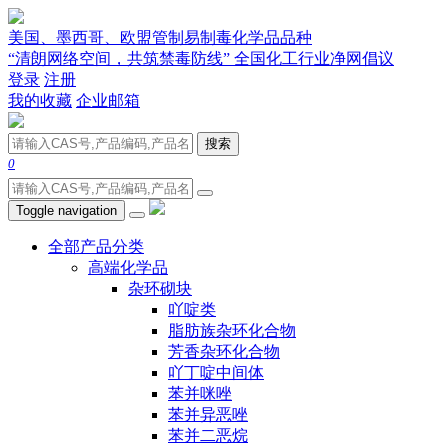
美国、墨西哥、欧盟管制易制毒化学品品种
“清朗网络空间，共筑禁毒防线” 全国化工行业净网倡议
登录
注册
我的收藏
企业邮箱
搜索
0
Toggle navigation
全部产品分类
高端化学品
杂环砌块
吖啶类
脂肪族杂环化合物
芳香杂环化合物
吖丁啶中间体
苯并咪唑
苯并异恶唑
苯并二恶烷