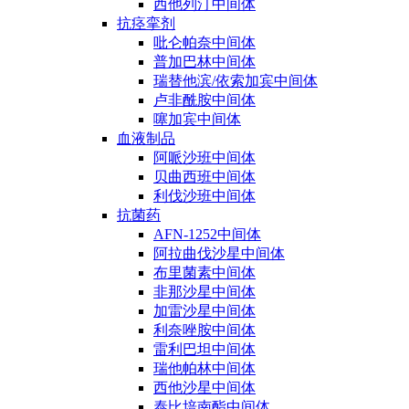
西他列汀中间体
抗痉挛剂
吡仑帕奈中间体
普加巴林中间体
瑞替他滨/依索加宾中间体
卢非酰胺中间体
噻加宾中间体
血液制品
阿哌沙班中间体
贝曲西班中间体
利伐沙班中间体
抗菌药
AFN-1252中间体
阿拉曲伐沙星中间体
布里菌素中间体
非那沙星中间体
加雷沙星中间体
利奈唑胺中间体
雷利巴坦中间体
瑞他帕林中间体
西他沙星中间体
泰比培南酯中间体