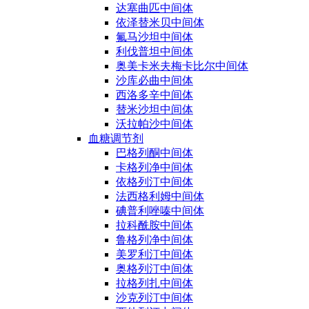
达塞曲匹中间体
依泽替米贝中间体
氟马沙坦中间体
利伐普坦中间体
奥美卡米夫梅卡比尔中间体
沙库必曲中间体
西洛多辛中间体
替米沙坦中间体
沃拉帕沙中间体
血糖调节剂
巴格列酮中间体
卡格列净中间体
依格列汀中间体
法西格利姆中间体
碘普利唑嗪中间体
拉科酰胺中间体
鲁格列净中间体
美罗利汀中间体
奥格列汀中间体
拉格列扎中间体
沙克列汀中间体