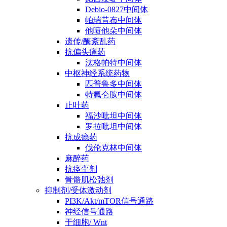
Debio-0827中间体
帕瑞昔布中间体
他喷他朵中间体
遗传/酶紊乱药
抗偏头痛药
汰格帕特中间体
中枢神经系统药物
匹普鲁多中间体
特氟仑胺中间体
止吐药
福沙吡坦中间体
罗拉吡坦中间体
抗成瘾药
伐伦克林中间体
麻醉药
抗痉挛剂
骨骼肌松弛剂
抑制剂/受体激动剂
PI3K/Akt/mTOR信号通路
神经信号通路
干细胞/ Wnt