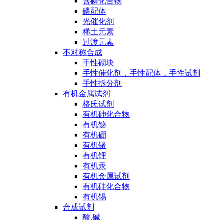
含磷化合物
磷配体
光催化剂
稀土元素
过渡元素
不对称合成
手性砌块
手性催化剂，手性配体，手性试剂
手性拆分剂
有机金属试剂
格氏试剂
有机砷化合物
有机铋
有机硼
有机锗
有机锂
有机汞
有机金属试剂
有机硅化合物
有机锡
合成试剂
酸,碱