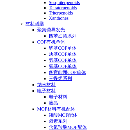
Sesquiterpenoids
Tetraterpenoids
Triterpenoids
Xanthones
材料科学
聚集诱导发光
四苯乙烯系列
COF有机单体
醛基COF单体
炔基COF单体
氨基COF单体
氰基COF单体
多官能团COF单体
三蝶烯系列
纳米材料
电子材料
电子材料
液晶
MOF材料有机配体
羧酸MOF配体
卤素系列
含氮羧酸MOF配体