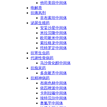
他司美琼中间体
电解质
抗痛风剂
非布索坦中间体
泌尿生殖药
安妥沙星中间体
米拉贝隆中间体
欧司哌米中间体
索拉格龙中间体
托特罗定中间体
抗寄生虫药
代谢性骨病药
马沙骨化醇中间体
抗痴呆药
多奈哌齐中间体
抗精神病药
布南色林中间体
依匹唑派中间体
卡利拉嗪中间体
埃特贝尔中间体
奥氮平中间体