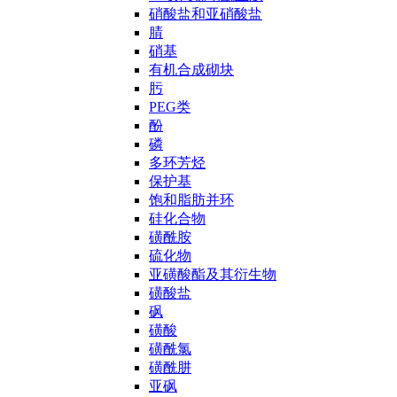
硝酸盐和亚硝酸盐
腈
硝基
有机合成砌块
肟
PEG类
酚
磷
多环芳烃
保护基
饱和脂肪并环
硅化合物
磺酰胺
硫化物
亚磺酸酯及其衍生物
磺酸盐
砜
磺酸
磺酰氯
磺酰肼
亚砜