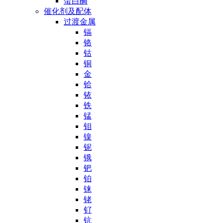
蛋白酶
催化剂及配体
过渡金属
镉
铬
钴
铜
金
铪
铱
铁
锰
钼
镍
铌
锇
钯
铂
铼
铑
钌
钪