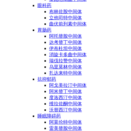
眼科药
布林佐胺中间体
立他司特中间体
曲伏前列素中间体
胃肠药
阿托替胺中间体
达考替丁中间体
伊布杜坦中间体
消旋卡多曲中间体
瑞伐拉赞中间体
乌里莫林中间体
扎达来特中间体
抗抑郁药
阿戈美拉汀中间体
阿米替丁中间体
度洛西汀中间体
维拉佐酮中间体
沃替西汀中间体
睡眠障碍药
阿莫伦特中间体
雷美替胺中间体