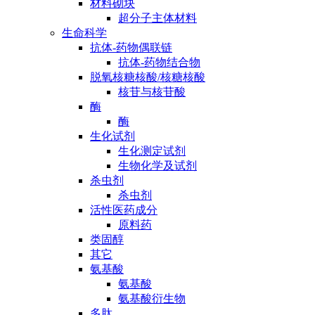
材料砌块
超分子主体材料
生命科学
抗体-药物偶联链
抗体-药物结合物
脱氧核糖核酸/核糖核酸
核苷与核苷酸
酶
酶
生化试剂
生化测定试剂
生物化学及试剂
杀虫剂
杀虫剂
活性医药成分
原料药
类固醇
其它
氨基酸
氨基酸
氨基酸衍生物
多肽