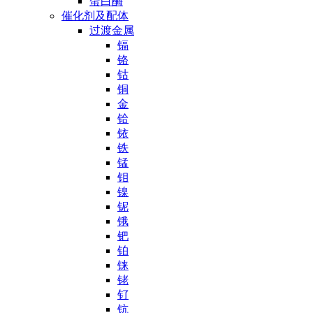
蛋白酶
催化剂及配体
过渡金属
镉
铬
钴
铜
金
铪
铱
铁
锰
钼
镍
铌
锇
钯
铂
铼
铑
钌
钪