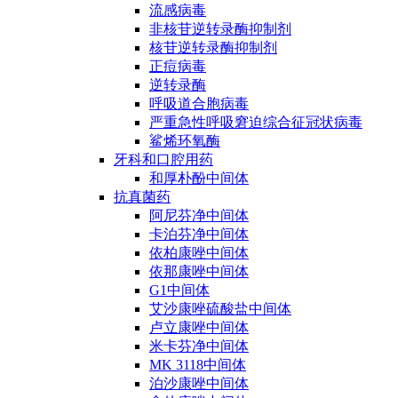
流感病毒
非核苷逆转录酶抑制剂
核苷逆转录酶抑制剂
正痘病毒
逆转录酶
呼吸道合胞病毒
严重急性呼吸窘迫综合征冠状病毒
鲨烯环氧酶
牙科和口腔用药
和厚朴酚中间体
抗真菌药
阿尼芬净中间体
卡泊芬净中间体
依柏康唑中间体
依那康唑中间体
G1中间体
艾沙康唑硫酸盐中间体
卢立康唑中间体
米卡芬净中间体
MK 3118中间体
泊沙康唑中间体