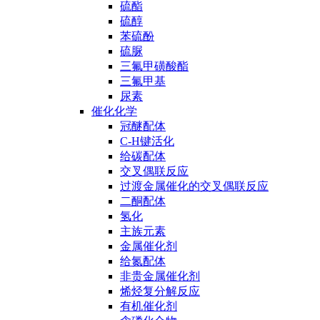
硫酯
硫醇
苯硫酚
硫脲
三氟甲磺酸酯
三氟甲基
尿素
催化化学
冠醚配体
C-H键活化
给碳配体
交叉偶联反应
过渡金属催化的交叉偶联反应
二酮配体
氢化
主族元素
金属催化剂
给氮配体
非贵金属催化剂
烯烃复分解反应
有机催化剂