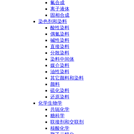
氟合成
离子液体
固相合成
染色剂和染料
酸性染料
偶氮染料
碱性染料
直接染料
分散染料
染料中间体
媒介染料
油性染料
其它颜料和染料
颜料
硫化染料
还原染料
化学生物学
共轭化学
糖科学
联接剂和交联剂
核酸化学