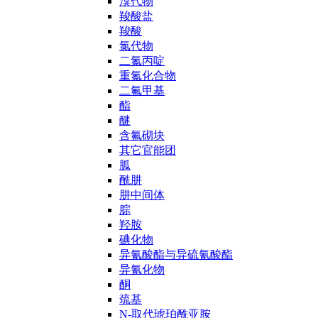
溴代物
羧酸盐
羧酸
氯代物
二氮丙啶
重氮化合物
二氟甲基
酯
醚
含氟砌块
其它官能团
胍
酰肼
肼中间体
腙
羟胺
碘化物
异氰酸酯与异硫氰酸酯
异氰化物
酮
巯基
N-取代琥珀酰亚胺