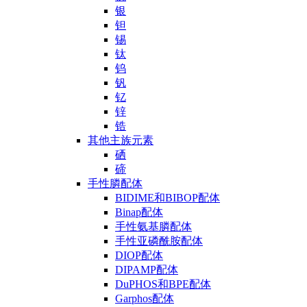
银
钽
锡
钛
钨
钒
钇
锌
锆
其他主族元素
硒
碲
手性膦配体
BIDIME和BIBOP配体
Binap配体
手性氨基膦配体
手性亚磷酰胺配体
DIOP配体
DIPAMP配体
DuPHOS和BPE配体
Garphos配体