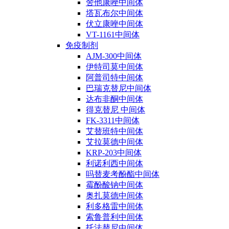
舍他康唑中间体
塔瓦布尔中间体
伏立康唑中间体
VT-1161中间体
免疫制剂
AJM-300中间体
伊特司莫中间体
阿普司特中间体
巴瑞克替尼中间体
达布非酮中间体
得克替尼 中间体
FK-3311中间体
艾替班特中间体
艾拉莫德中间体
KRP-203中间体
利诺利西中间体
吗替麦考酚酯中间体
霉酚酸钠中间体
奥扎莫德中间体
利多格雷中间体
索鲁普利中间体
托法替尼中间体