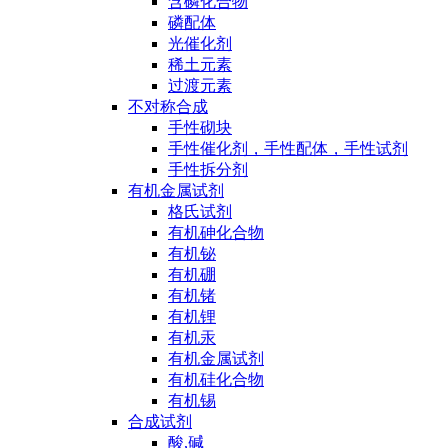
含磷化合物
磷配体
光催化剂
稀土元素
过渡元素
不对称合成
手性砌块
手性催化剂，手性配体，手性试剂
手性拆分剂
有机金属试剂
格氏试剂
有机砷化合物
有机铋
有机硼
有机锗
有机锂
有机汞
有机金属试剂
有机硅化合物
有机锡
合成试剂
酸,碱