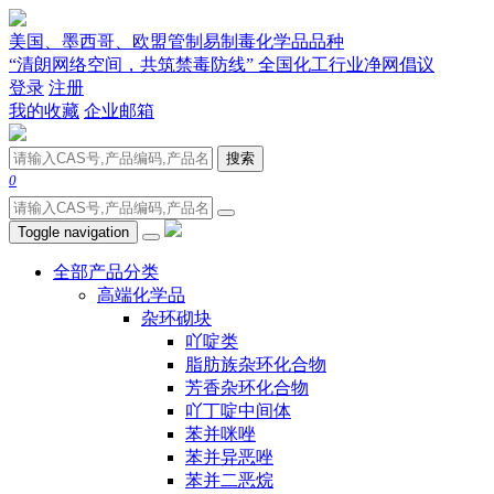
美国、墨西哥、欧盟管制易制毒化学品品种
“清朗网络空间，共筑禁毒防线” 全国化工行业净网倡议
登录
注册
我的收藏
企业邮箱
搜索
0
Toggle navigation
全部产品分类
高端化学品
杂环砌块
吖啶类
脂肪族杂环化合物
芳香杂环化合物
吖丁啶中间体
苯并咪唑
苯并异恶唑
苯并二恶烷