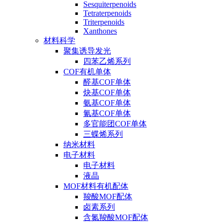
Sesquiterpenoids
Tetraterpenoids
Triterpenoids
Xanthones
材料科学
聚集诱导发光
四苯乙烯系列
COF有机单体
醛基COF单体
炔基COF单体
氨基COF单体
氰基COF单体
多官能团COF单体
三蝶烯系列
纳米材料
电子材料
电子材料
液晶
MOF材料有机配体
羧酸MOF配体
卤素系列
含氮羧酸MOF配体