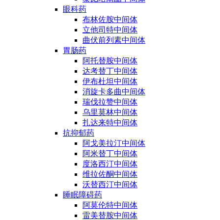
眼科药
布林佐胺中间体
立他司特中间体
曲伏前列素中间体
胃肠药
阿托替胺中间体
达考替丁中间体
伊布杜坦中间体
消旋卡多曲中间体
瑞伐拉赞中间体
乌里莫林中间体
扎达来特中间体
抗抑郁药
阿戈美拉汀中间体
阿米替丁中间体
度洛西汀中间体
维拉佐酮中间体
沃替西汀中间体
睡眠障碍药
阿莫伦特中间体
雷美替胺中间体