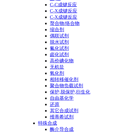
C-C成键反应
C-X成键反应
C-X成键反应
螯合物/络合物
缩合剂
偶联试剂
脱水试剂
氟化试剂
卤化试剂
高价碘化物
无机盐
氧化剂
相转移催化剂
聚合物负载试剂
保护,脱保护,衍生化
自由基化学
还原
其它合成试剂
维蒂希试剂
特殊合成
酶介导合成