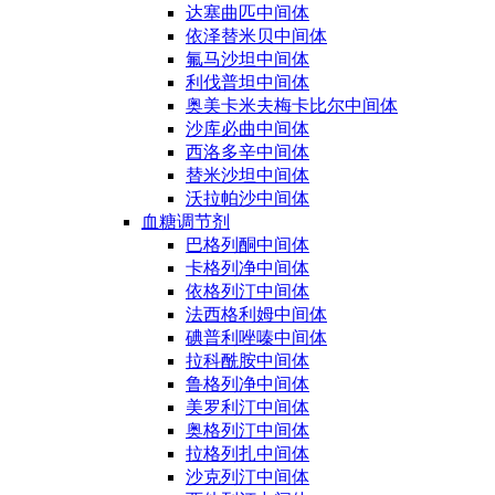
达塞曲匹中间体
依泽替米贝中间体
氟马沙坦中间体
利伐普坦中间体
奥美卡米夫梅卡比尔中间体
沙库必曲中间体
西洛多辛中间体
替米沙坦中间体
沃拉帕沙中间体
血糖调节剂
巴格列酮中间体
卡格列净中间体
依格列汀中间体
法西格利姆中间体
碘普利唑嗪中间体
拉科酰胺中间体
鲁格列净中间体
美罗利汀中间体
奥格列汀中间体
拉格列扎中间体
沙克列汀中间体