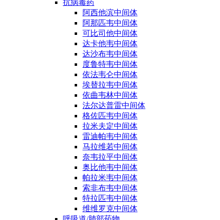
抗病毒药
阿西他滨中间体
阿那匹韦中间体
可比司他中间体
达卡他韦中间体
达沙布韦中间体
度鲁特韦中间体
依法韦仑中间体
埃替拉韦中间体
依曲韦林中间体
法尔达普雷中间体
格佐匹韦中间体
拉米夫定中间体
雷迪帕韦中间体
马拉维若中间体
奈韦拉平中间体
奥比他韦中间体
帕拉米韦中间体
索非布韦中间体
特拉匹韦中间体
维维罗克中间体
呼吸道/肺部药物