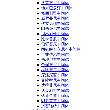
洛昔替尼中间体
他米巴罗汀中间体
塔西利司中间体
威罗菲尼中间体
伏立诺他中间体
阿西替尼中间体
贝林司他中间体
比卡鲁胺中间体
伯舒替尼中间体
丙氨酸布立尼布中间体
卡非佐米中间体
西地尼布中间体
色瑞替尼中间体
考比替尼中间体
库潘尼西中间体
克唑替尼中间体
达拉非尼中间体
达克利司中间体
达鲁舍替中间体
因多昔芬中间体
恩替诺特中间体