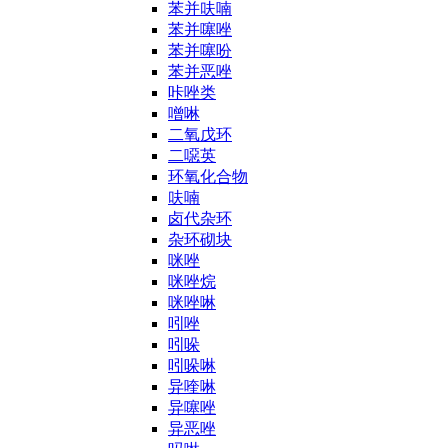
苯并呋喃
苯并噻唑
苯并噻吩
苯并恶唑
咔唑类
噌啉
二氧戊环
二噁英
环氧化合物
呋喃
卤代杂环
杂环砌块
咪唑
咪唑烷
咪唑啉
吲唑
吲哚
吲哚啉
异喹啉
异噻唑
异恶唑