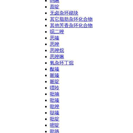
吗啉
萘啶
无卤杂环砌块
其它脂肪杂环化合物
其他芳香杂环化合物
噁二唑
恶嗪
恶唑
恶唑烷
恶唑啉
氧杂环丁烷
酞嗪
哌嗪
哌啶
嘌呤
吡喃
吡嗪
吡唑
哒嗪
吡啶
嘧啶
吡咯