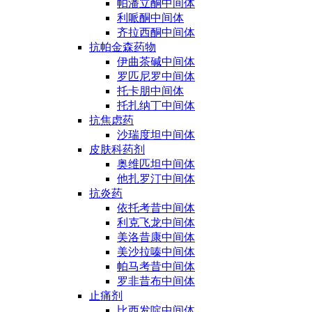
帕潘立酮中间体
利哌酮中间体
齐拉西酮中间体
抗帕金森药物
伊曲茶碱中间体
罗匹尼罗中间体
托卡朋中间体
托扎纳丁中间体
抗焦虑药
沙瑞度坦中间体
皮肤科药剂
奥维匹坦中间体
他扎罗汀中间体
抗炎药
依托考昔中间体
利克飞龙中间体
美洛昔康中间体
美沙拉嗪中间体
帕马考昔中间体
罗非昔布中间体
止痛剂
比西发啶中间体