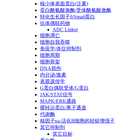
核小体表面蛋白(泛素)
蛋白酪氨酸激酶/受体酪氨酸激酶
转化生长因子β/Smad蛋白
抗体偶联药物
ADC Linker
细胞凋亡
细胞自我吞噬
免疫学/炎症抑制剂
细胞周期
细胞骨架
DNA损伤
内分泌/激素
表观遗传学
G蛋白偶联受体/G蛋白
JAK/STAT信号
MAPK/ERK通路
膜转运蛋白/离子通道
代谢酶
核因子κa-活化B细胞的轻链增强子
其它抑制剂
其它目标