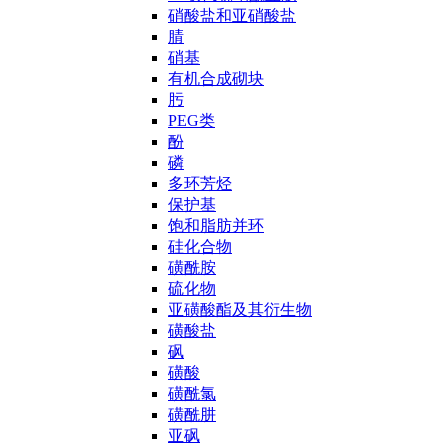
硝酸盐和亚硝酸盐
腈
硝基
有机合成砌块
肟
PEG类
酚
磷
多环芳烃
保护基
饱和脂肪并环
硅化合物
磺酰胺
硫化物
亚磺酸酯及其衍生物
磺酸盐
砜
磺酸
磺酰氯
磺酰肼
亚砜