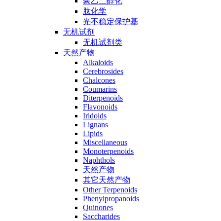
聚乙二醇化
肽化学
光不稳定保护基
无机试剂
无机试剂类
天然产物
Alkaloids
Cerebrosides
Chalcones
Coumarins
Diterpenoids
Flavonoids
Iridoids
Lignans
Lipids
Miscellaneous
Monoterpenoids
Naphthols
天然产物
其它天然产物
Other Terpenoids
Phenylpropanoids
Quinones
Saccharides