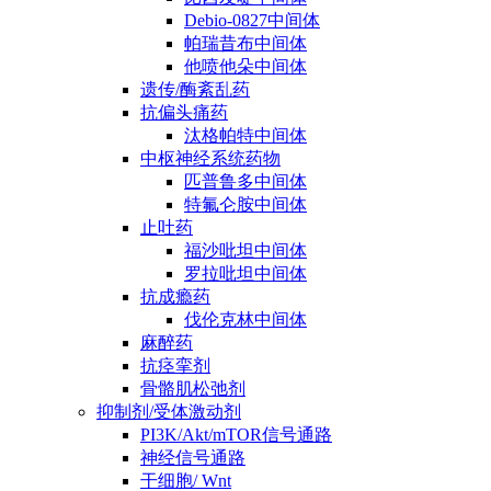
Debio-0827中间体
帕瑞昔布中间体
他喷他朵中间体
遗传/酶紊乱药
抗偏头痛药
汰格帕特中间体
中枢神经系统药物
匹普鲁多中间体
特氟仑胺中间体
止吐药
福沙吡坦中间体
罗拉吡坦中间体
抗成瘾药
伐伦克林中间体
麻醉药
抗痉挛剂
骨骼肌松弛剂
抑制剂/受体激动剂
PI3K/Akt/mTOR信号通路
神经信号通路
干细胞/ Wnt