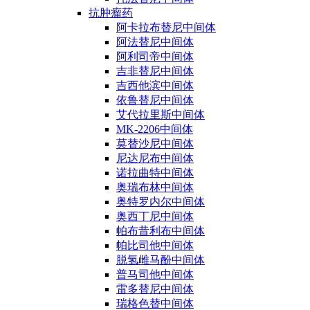
抗肿瘤药
阿卡拉布替尼中间体
阿法替尼中间体
阿利司帝中间体
吉非替尼中间体
吉西他滨中间体
依鲁替尼中间体
艾代拉里斯中间体
MK-2206中间体
莫替沙尼中间体
尼达尼布中间体
诺拉曲特中间体
奥瑞布林中间体
奥特罗内尔中间体
奥西丁尼中间体
帕布昔利布中间体
帕比司他中间体
脱氢雌马酚中间体
普马司他中间体
雷多替尼中间体
瑞格色替中间体