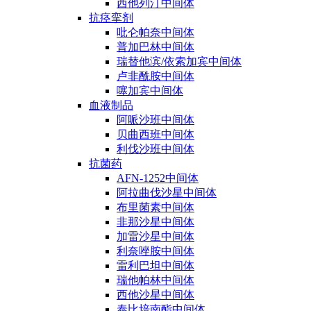
西他列汀中间体
抗痉挛剂
吡仑帕奈中间体
普加巴林中间体
瑞替他滨/依索加宾中间体
卢非酰胺中间体
噻加宾中间体
血液制品
阿哌沙班中间体
贝曲西班中间体
利伐沙班中间体
抗菌药
AFN-1252中间体
阿拉曲伐沙星中间体
布里菌素中间体
非那沙星中间体
加雷沙星中间体
利奈唑胺中间体
雷利巴坦中间体
瑞他帕林中间体
西他沙星中间体
泰比培南酯中间体