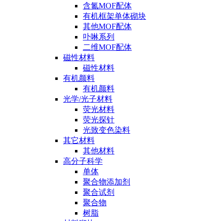
含氮MOF配体
有机框架单体砌块
其他MOF配体
卟啉系列
二维MOF配体
磁性材料
磁性材料
有机颜料
有机颜料
光学/光子材料
荧光材料
荧光探针
光致变色染料
其它材料
其他材料
高分子科学
单体
聚合物添加剂
聚合试剂
聚合物
树脂