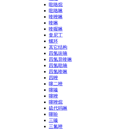
吡咯烷
吡咯啉
喹唑啉
喹啉
喹喔啉
奎尼丁
螺环
其它结构
四氢呋喃
四氢异喹啉
四氢吡喃
四氢喹啉
四唑
噻二唑
噻嗪
噻唑
噻唑烷
硫代吗啉
噻吩
三嗪
三氮唑