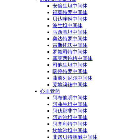
安倍生坦中间体
福莫特罗中间体
贝达喹啉中间体
波生坦中间体
马西替坦中间体
奥达特罗中间体
雷斯托沃中间体
罗氟司特中间体
塞莱西帕格中间体
司他生坦中间体
喘停特罗中间体
曲前列尼尔中间体
芜地溴铵中间体
心血管药
阿布他明中间体
阿曲生坦中间体
阿伐那非中间体
阿奇沙坦中间体
阿齐利特中间体
坎地沙坦中间体
非诺贝特胆碱中间体