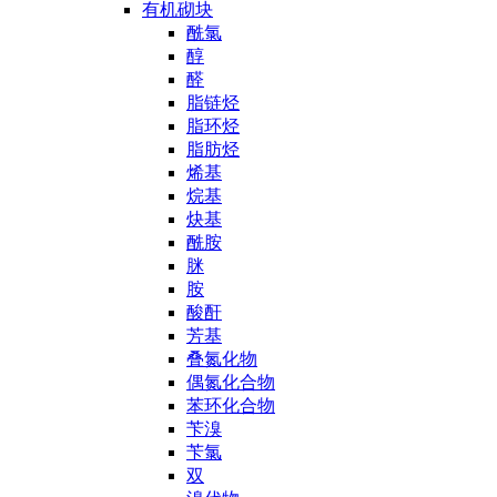
有机砌块
酰氯
醇
醛
脂链烃
脂环烃
脂肪烃
烯基
烷基
炔基
酰胺
脒
胺
酸酐
芳基
叠氮化物
偶氮化合物
苯环化合物
苄溴
苄氯
双