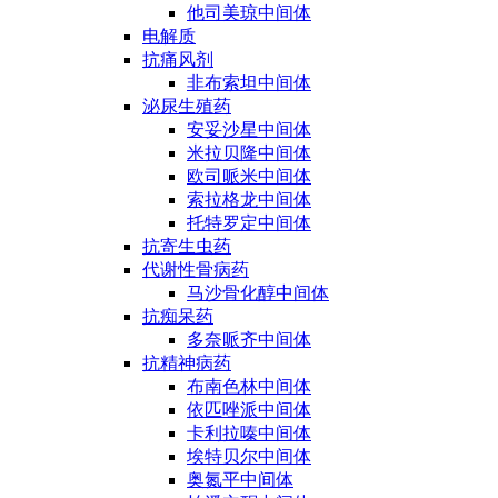
他司美琼中间体
电解质
抗痛风剂
非布索坦中间体
泌尿生殖药
安妥沙星中间体
米拉贝隆中间体
欧司哌米中间体
索拉格龙中间体
托特罗定中间体
抗寄生虫药
代谢性骨病药
马沙骨化醇中间体
抗痴呆药
多奈哌齐中间体
抗精神病药
布南色林中间体
依匹唑派中间体
卡利拉嗪中间体
埃特贝尔中间体
奥氮平中间体