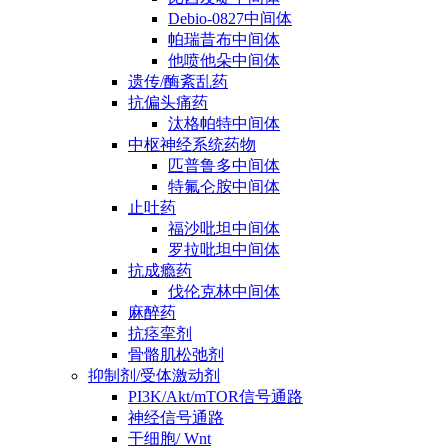
Debio-0827中间体
帕瑞昔布中间体
他喷他朵中间体
遗传/酶紊乱药
抗偏头痛药
汰格帕特中间体
中枢神经系统药物
匹普鲁多中间体
特氟仑胺中间体
止吐药
福沙吡坦中间体
罗拉吡坦中间体
抗成瘾药
伐伦克林中间体
麻醉药
抗痉挛剂
骨骼肌松弛剂
抑制剂/受体激动剂
PI3K/Akt/mTOR信号通路
神经信号通路
干细胞/ Wnt