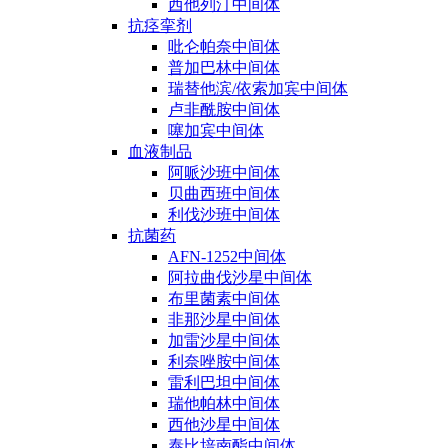
西他列汀中间体
抗痉挛剂
吡仑帕奈中间体
普加巴林中间体
瑞替他滨/依索加宾中间体
卢非酰胺中间体
噻加宾中间体
血液制品
阿哌沙班中间体
贝曲西班中间体
利伐沙班中间体
抗菌药
AFN-1252中间体
阿拉曲伐沙星中间体
布里菌素中间体
非那沙星中间体
加雷沙星中间体
利奈唑胺中间体
雷利巴坦中间体
瑞他帕林中间体
西他沙星中间体
泰比培南酯中间体