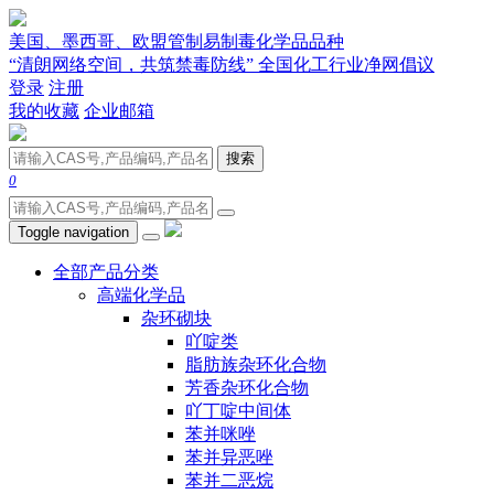
美国、墨西哥、欧盟管制易制毒化学品品种
“清朗网络空间，共筑禁毒防线” 全国化工行业净网倡议
登录
注册
我的收藏
企业邮箱
搜索
0
Toggle navigation
全部产品分类
高端化学品
杂环砌块
吖啶类
脂肪族杂环化合物
芳香杂环化合物
吖丁啶中间体
苯并咪唑
苯并异恶唑
苯并二恶烷