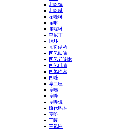
吡咯烷
吡咯啉
喹唑啉
喹啉
喹喔啉
奎尼丁
螺环
其它结构
四氢呋喃
四氢异喹啉
四氢吡喃
四氢喹啉
四唑
噻二唑
噻嗪
噻唑
噻唑烷
硫代吗啉
噻吩
三嗪
三氮唑