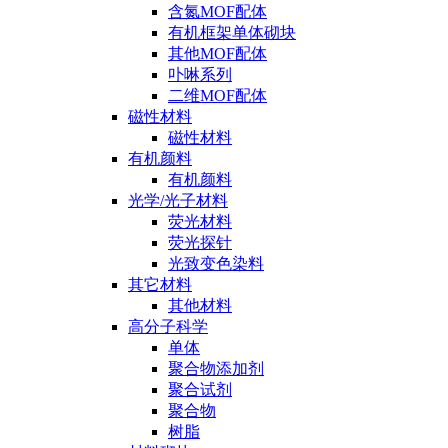
含氮MOF配体
有机框架单体砌块
其他MOF配体
卟啉系列
二维MOF配体
磁性材料
磁性材料
有机颜料
有机颜料
光学/光子材料
荧光材料
荧光探针
光致变色染料
其它材料
其他材料
高分子科学
单体
聚合物添加剂
聚合试剂
聚合物
树脂