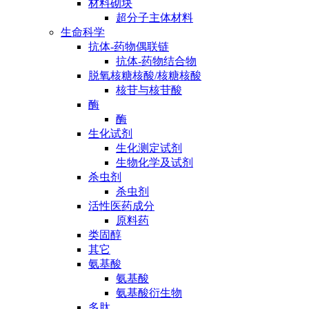
材料砌块
超分子主体材料
生命科学
抗体-药物偶联链
抗体-药物结合物
脱氧核糖核酸/核糖核酸
核苷与核苷酸
酶
酶
生化试剂
生化测定试剂
生物化学及试剂
杀虫剂
杀虫剂
活性医药成分
原料药
类固醇
其它
氨基酸
氨基酸
氨基酸衍生物
多肽