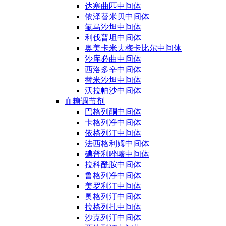
达塞曲匹中间体
依泽替米贝中间体
氟马沙坦中间体
利伐普坦中间体
奥美卡米夫梅卡比尔中间体
沙库必曲中间体
西洛多辛中间体
替米沙坦中间体
沃拉帕沙中间体
血糖调节剂
巴格列酮中间体
卡格列净中间体
依格列汀中间体
法西格利姆中间体
碘普利唑嗪中间体
拉科酰胺中间体
鲁格列净中间体
美罗利汀中间体
奥格列汀中间体
拉格列扎中间体
沙克列汀中间体