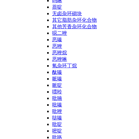
吗啉
萘啶
无卤杂环砌块
其它脂肪杂环化合物
其他芳香杂环化合物
噁二唑
恶嗪
恶唑
恶唑烷
恶唑啉
氧杂环丁烷
酞嗪
哌嗪
哌啶
嘌呤
吡喃
吡嗪
吡唑
哒嗪
吡啶
嘧啶
吡咯