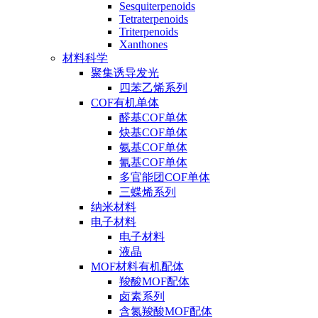
Sesquiterpenoids
Tetraterpenoids
Triterpenoids
Xanthones
材料科学
聚集诱导发光
四苯乙烯系列
COF有机单体
醛基COF单体
炔基COF单体
氨基COF单体
氰基COF单体
多官能团COF单体
三蝶烯系列
纳米材料
电子材料
电子材料
液晶
MOF材料有机配体
羧酸MOF配体
卤素系列
含氮羧酸MOF配体