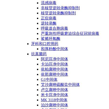
流感病毒
非核苷逆转录酶抑制剂
核苷逆转录酶抑制剂
正痘病毒
逆转录酶
呼吸道合胞病毒
严重急性呼吸窘迫综合征冠状病毒
鲨烯环氧酶
牙科和口腔用药
和厚朴酚中间体
抗真菌药
阿尼芬净中间体
卡泊芬净中间体
依柏康唑中间体
依那康唑中间体
G1中间体
艾沙康唑硫酸盐中间体
卢立康唑中间体
米卡芬净中间体
MK 3118中间体
泊沙康唑中间体