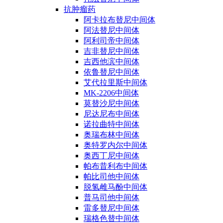
抗肿瘤药
阿卡拉布替尼中间体
阿法替尼中间体
阿利司帝中间体
吉非替尼中间体
吉西他滨中间体
依鲁替尼中间体
艾代拉里斯中间体
MK-2206中间体
莫替沙尼中间体
尼达尼布中间体
诺拉曲特中间体
奥瑞布林中间体
奥特罗内尔中间体
奥西丁尼中间体
帕布昔利布中间体
帕比司他中间体
脱氢雌马酚中间体
普马司他中间体
雷多替尼中间体
瑞格色替中间体