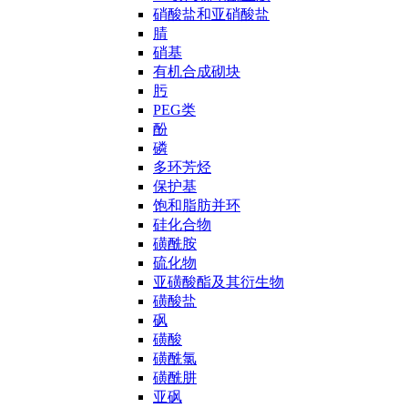
硝酸盐和亚硝酸盐
腈
硝基
有机合成砌块
肟
PEG类
酚
磷
多环芳烃
保护基
饱和脂肪并环
硅化合物
磺酰胺
硫化物
亚磺酸酯及其衍生物
磺酸盐
砜
磺酸
磺酰氯
磺酰肼
亚砜