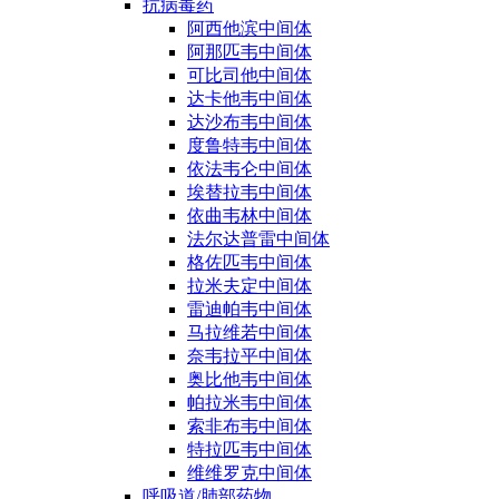
抗病毒药
阿西他滨中间体
阿那匹韦中间体
可比司他中间体
达卡他韦中间体
达沙布韦中间体
度鲁特韦中间体
依法韦仑中间体
埃替拉韦中间体
依曲韦林中间体
法尔达普雷中间体
格佐匹韦中间体
拉米夫定中间体
雷迪帕韦中间体
马拉维若中间体
奈韦拉平中间体
奥比他韦中间体
帕拉米韦中间体
索非布韦中间体
特拉匹韦中间体
维维罗克中间体
呼吸道/肺部药物