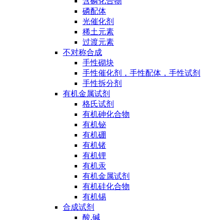
含磷化合物
磷配体
光催化剂
稀土元素
过渡元素
不对称合成
手性砌块
手性催化剂，手性配体，手性试剂
手性拆分剂
有机金属试剂
格氏试剂
有机砷化合物
有机铋
有机硼
有机锗
有机锂
有机汞
有机金属试剂
有机硅化合物
有机锡
合成试剂
酸,碱