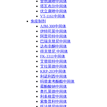
舍他康唑中间体
塔瓦布尔中间体
伏立康唑中间体
VT-1161中间体
免疫制剂
AJM-300中间体
伊特司莫中间体
阿普司特中间体
巴瑞克替尼中间体
达布非酮中间体
得克替尼 中间体
FK-3311中间体
艾替班特中间体
艾拉莫德中间体
KRP-203中间体
利诺利西中间体
吗替麦考酚酯中间体
霉酚酸钠中间体
奥扎莫德中间体
利多格雷中间体
索鲁普利中间体
托法替尼中间体