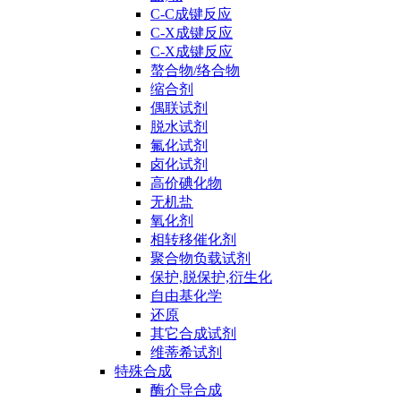
C-C成键反应
C-X成键反应
C-X成键反应
螯合物/络合物
缩合剂
偶联试剂
脱水试剂
氟化试剂
卤化试剂
高价碘化物
无机盐
氧化剂
相转移催化剂
聚合物负载试剂
保护,脱保护,衍生化
自由基化学
还原
其它合成试剂
维蒂希试剂
特殊合成
酶介导合成