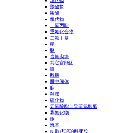
溴代物
羧酸盐
羧酸
氯代物
二氮丙啶
重氮化合物
二氟甲基
酯
醚
含氟砌块
其它官能团
胍
酰肼
肼中间体
腙
羟胺
碘化物
异氰酸酯与异硫氰酸酯
异氰化物
酮
巯基
N-取代琥珀酰亚胺