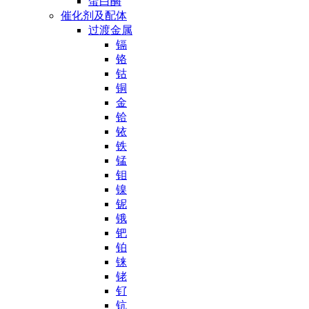
蛋白酶
催化剂及配体
过渡金属
镉
铬
钴
铜
金
铪
铱
铁
锰
钼
镍
铌
锇
钯
铂
铼
铑
钌
钪