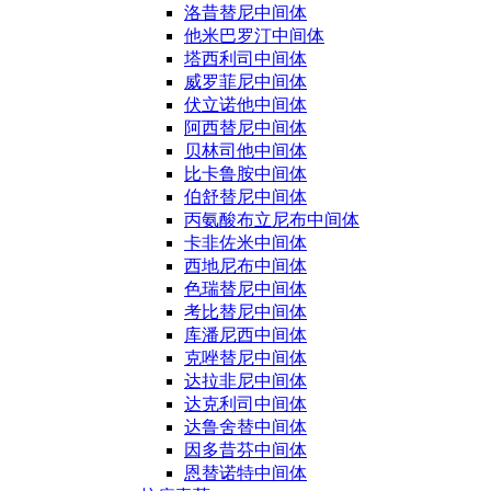
洛昔替尼中间体
他米巴罗汀中间体
塔西利司中间体
威罗菲尼中间体
伏立诺他中间体
阿西替尼中间体
贝林司他中间体
比卡鲁胺中间体
伯舒替尼中间体
丙氨酸布立尼布中间体
卡非佐米中间体
西地尼布中间体
色瑞替尼中间体
考比替尼中间体
库潘尼西中间体
克唑替尼中间体
达拉非尼中间体
达克利司中间体
达鲁舍替中间体
因多昔芬中间体
恩替诺特中间体