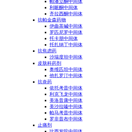
帕潘立酮中间体
利哌酮中间体
齐拉西酮中间体
抗帕金森药物
伊曲茶碱中间体
罗匹尼罗中间体
托卡朋中间体
托扎纳丁中间体
抗焦虑药
沙瑞度坦中间体
皮肤科药剂
奥维匹坦中间体
他扎罗汀中间体
抗炎药
依托考昔中间体
利克飞龙中间体
美洛昔康中间体
美沙拉嗪中间体
帕马考昔中间体
罗非昔布中间体
止痛剂
比西发啶中间体