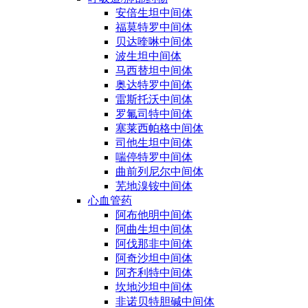
安倍生坦中间体
福莫特罗中间体
贝达喹啉中间体
波生坦中间体
马西替坦中间体
奥达特罗中间体
雷斯托沃中间体
罗氟司特中间体
塞莱西帕格中间体
司他生坦中间体
喘停特罗中间体
曲前列尼尔中间体
芜地溴铵中间体
心血管药
阿布他明中间体
阿曲生坦中间体
阿伐那非中间体
阿奇沙坦中间体
阿齐利特中间体
坎地沙坦中间体
非诺贝特胆碱中间体