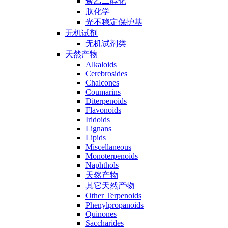
聚乙二醇化
肽化学
光不稳定保护基
无机试剂
无机试剂类
天然产物
Alkaloids
Cerebrosides
Chalcones
Coumarins
Diterpenoids
Flavonoids
Iridoids
Lignans
Lipids
Miscellaneous
Monoterpenoids
Naphthols
天然产物
其它天然产物
Other Terpenoids
Phenylpropanoids
Quinones
Saccharides