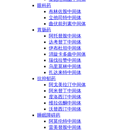
眼科药
布林佐胺中间体
立他司特中间体
曲伏前列素中间体
胃肠药
阿托替胺中间体
达考替丁中间体
伊布杜坦中间体
消旋卡多曲中间体
瑞伐拉赞中间体
乌里莫林中间体
扎达来特中间体
抗抑郁药
阿戈美拉汀中间体
阿米替丁中间体
度洛西汀中间体
维拉佐酮中间体
沃替西汀中间体
睡眠障碍药
阿莫伦特中间体
雷美替胺中间体