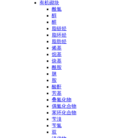
有机砌块
酰氯
醇
醛
脂链烃
脂环烃
脂肪烃
烯基
烷基
炔基
酰胺
脒
胺
酸酐
芳基
叠氮化物
偶氮化合物
苯环化合物
苄溴
苄氯
双