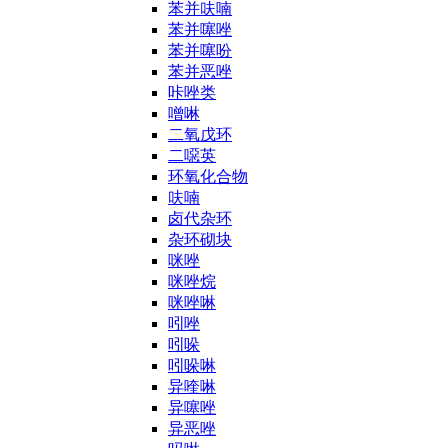
苯并呋喃
苯并噻唑
苯并噻吩
苯并恶唑
咔唑类
噌啉
二氧戊环
二噁英
环氧化合物
呋喃
卤代杂环
杂环砌块
咪唑
咪唑烷
咪唑啉
吲唑
吲哚
吲哚啉
异喹啉
异噻唑
异恶唑