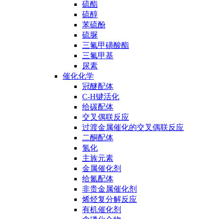
硫酯
硫醇
苯硫酚
硫脲
三氟甲磺酸酯
三氟甲基
尿素
催化化学
冠醚配体
C-H键活化
给碳配体
交叉偶联反应
过渡金属催化的交叉偶联反应
二酮配体
氢化
主族元素
金属催化剂
给氮配体
非贵金属催化剂
烯烃复分解反应
有机催化剂