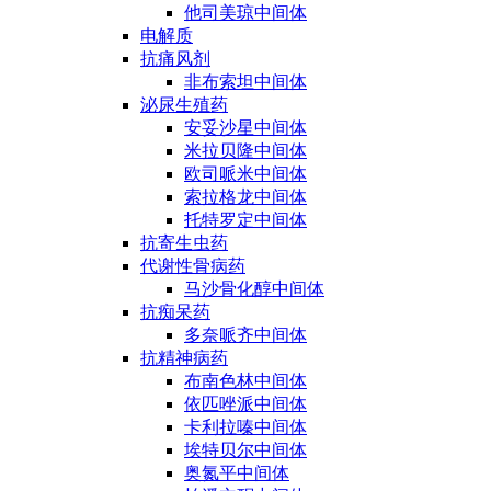
他司美琼中间体
电解质
抗痛风剂
非布索坦中间体
泌尿生殖药
安妥沙星中间体
米拉贝隆中间体
欧司哌米中间体
索拉格龙中间体
托特罗定中间体
抗寄生虫药
代谢性骨病药
马沙骨化醇中间体
抗痴呆药
多奈哌齐中间体
抗精神病药
布南色林中间体
依匹唑派中间体
卡利拉嗪中间体
埃特贝尔中间体
奥氮平中间体