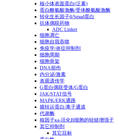
核小体表面蛋白(泛素)
蛋白酪氨酸激酶/受体酪氨酸激酶
转化生长因子β/Smad蛋白
抗体偶联药物
ADC Linker
细胞凋亡
细胞自我吞噬
免疫学/炎症抑制剂
细胞周期
细胞骨架
DNA损伤
内分泌/激素
表观遗传学
G蛋白偶联受体/G蛋白
JAK/STAT信号
MAPK/ERK通路
膜转运蛋白/离子通道
代谢酶
核因子κa-活化B细胞的轻链增强子
其它抑制剂
其它目标