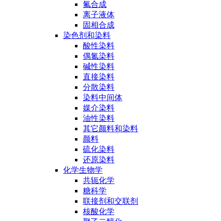
氟合成
离子液体
固相合成
染色剂和染料
酸性染料
偶氮染料
碱性染料
直接染料
分散染料
染料中间体
媒介染料
油性染料
其它颜料和染料
颜料
硫化染料
还原染料
化学生物学
共轭化学
糖科学
联接剂和交联剂
核酸化学