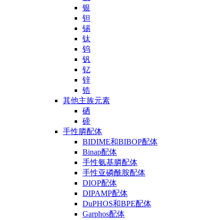
银
钽
锡
钛
钨
钒
钇
锌
锆
其他主族元素
硒
碲
手性膦配体
BIDIME和BIBOP配体
Binap配体
手性氨基膦配体
手性亚磷酰胺配体
DIOP配体
DIPAMP配体
DuPHOS和BPE配体
Garphos配体