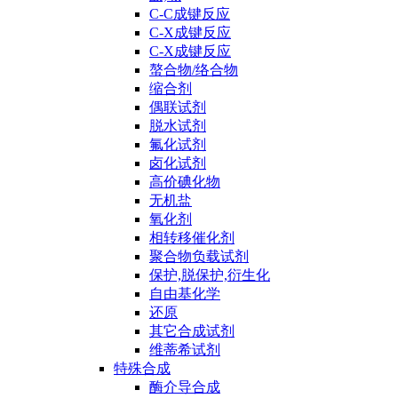
C-C成键反应
C-X成键反应
C-X成键反应
螯合物/络合物
缩合剂
偶联试剂
脱水试剂
氟化试剂
卤化试剂
高价碘化物
无机盐
氧化剂
相转移催化剂
聚合物负载试剂
保护,脱保护,衍生化
自由基化学
还原
其它合成试剂
维蒂希试剂
特殊合成
酶介导合成