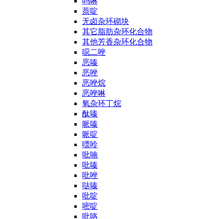
吗啉
萘啶
无卤杂环砌块
其它脂肪杂环化合物
其他芳香杂环化合物
噁二唑
恶嗪
恶唑
恶唑烷
恶唑啉
氧杂环丁烷
酞嗪
哌嗪
哌啶
嘌呤
吡喃
吡嗪
吡唑
哒嗪
吡啶
嘧啶
吡咯