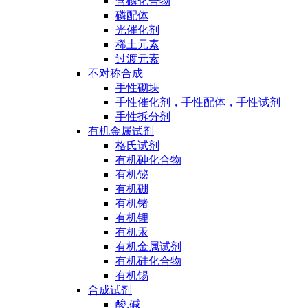
含磷化合物
磷配体
光催化剂
稀土元素
过渡元素
不对称合成
手性砌块
手性催化剂，手性配体，手性试剂
手性拆分剂
有机金属试剂
格氏试剂
有机砷化合物
有机铋
有机硼
有机锗
有机锂
有机汞
有机金属试剂
有机硅化合物
有机锡
合成试剂
酸,碱