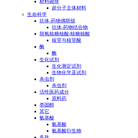
材料砌块
超分子主体材料
生命科学
抗体-药物偶联链
抗体-药物结合物
脱氧核糖核酸/核糖核酸
核苷与核苷酸
酶
酶
生化试剂
生化测定试剂
生物化学及试剂
杀虫剂
杀虫剂
活性医药成分
原料药
类固醇
其它
氨基酸
氨基酸
氨基酸衍生物
多肽