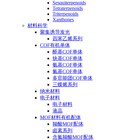
Sesquiterpenoids
Tetraterpenoids
Triterpenoids
Xanthones
材料科学
聚集诱导发光
四苯乙烯系列
COF有机单体
醛基COF单体
炔基COF单体
氨基COF单体
氰基COF单体
多官能团COF单体
三蝶烯系列
纳米材料
电子材料
电子材料
液晶
MOF材料有机配体
羧酸MOF配体
卤素系列
含氮羧酸MOF配体