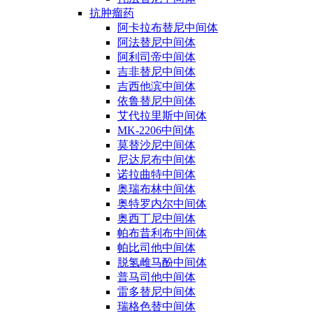
抗肿瘤药
阿卡拉布替尼中间体
阿法替尼中间体
阿利司帝中间体
吉非替尼中间体
吉西他滨中间体
依鲁替尼中间体
艾代拉里斯中间体
MK-2206中间体
莫替沙尼中间体
尼达尼布中间体
诺拉曲特中间体
奥瑞布林中间体
奥特罗内尔中间体
奥西丁尼中间体
帕布昔利布中间体
帕比司他中间体
脱氢雌马酚中间体
普马司他中间体
雷多替尼中间体
瑞格色替中间体