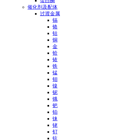
蛋白酶
催化剂及配体
过渡金属
镉
铬
钴
铜
金
铪
铱
铁
锰
钼
镍
铌
锇
钯
铂
铼
铑
钌
钪