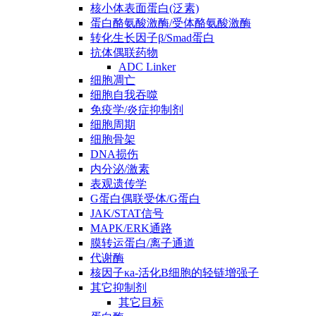
核小体表面蛋白(泛素)
蛋白酪氨酸激酶/受体酪氨酸激酶
转化生长因子β/Smad蛋白
抗体偶联药物
ADC Linker
细胞凋亡
细胞自我吞噬
免疫学/炎症抑制剂
细胞周期
细胞骨架
DNA损伤
内分泌/激素
表观遗传学
G蛋白偶联受体/G蛋白
JAK/STAT信号
MAPK/ERK通路
膜转运蛋白/离子通道
代谢酶
核因子κa-活化B细胞的轻链增强子
其它抑制剂
其它目标