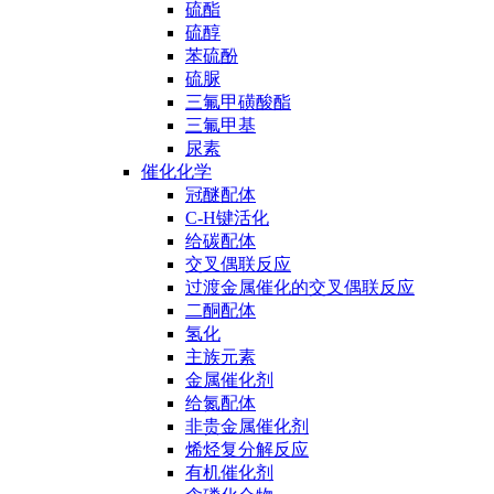
硫酯
硫醇
苯硫酚
硫脲
三氟甲磺酸酯
三氟甲基
尿素
催化化学
冠醚配体
C-H键活化
给碳配体
交叉偶联反应
过渡金属催化的交叉偶联反应
二酮配体
氢化
主族元素
金属催化剂
给氮配体
非贵金属催化剂
烯烃复分解反应
有机催化剂