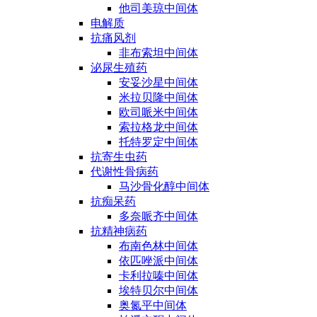
他司美琼中间体
电解质
抗痛风剂
非布索坦中间体
泌尿生殖药
安妥沙星中间体
米拉贝隆中间体
欧司哌米中间体
索拉格龙中间体
托特罗定中间体
抗寄生虫药
代谢性骨病药
马沙骨化醇中间体
抗痴呆药
多奈哌齐中间体
抗精神病药
布南色林中间体
依匹唑派中间体
卡利拉嗪中间体
埃特贝尔中间体
奥氮平中间体