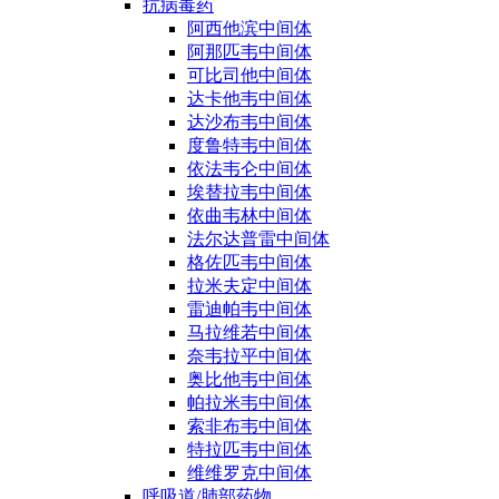
抗病毒药
阿西他滨中间体
阿那匹韦中间体
可比司他中间体
达卡他韦中间体
达沙布韦中间体
度鲁特韦中间体
依法韦仑中间体
埃替拉韦中间体
依曲韦林中间体
法尔达普雷中间体
格佐匹韦中间体
拉米夫定中间体
雷迪帕韦中间体
马拉维若中间体
奈韦拉平中间体
奥比他韦中间体
帕拉米韦中间体
索非布韦中间体
特拉匹韦中间体
维维罗克中间体
呼吸道/肺部药物