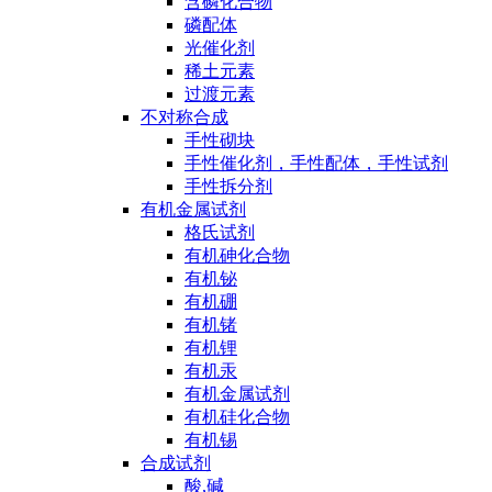
含磷化合物
磷配体
光催化剂
稀土元素
过渡元素
不对称合成
手性砌块
手性催化剂，手性配体，手性试剂
手性拆分剂
有机金属试剂
格氏试剂
有机砷化合物
有机铋
有机硼
有机锗
有机锂
有机汞
有机金属试剂
有机硅化合物
有机锡
合成试剂
酸,碱