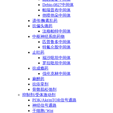
Debio-0827中间体
帕瑞昔布中间体
他喷他朵中间体
遗传/酶紊乱药
抗偏头痛药
汰格帕特中间体
中枢神经系统药物
匹普鲁多中间体
特氟仑胺中间体
止吐药
福沙吡坦中间体
罗拉吡坦中间体
抗成瘾药
伐伦克林中间体
麻醉药
抗痉挛剂
骨骼肌松弛剂
抑制剂/受体激动剂
PI3K/Akt/mTOR信号通路
神经信号通路
干细胞/ Wnt