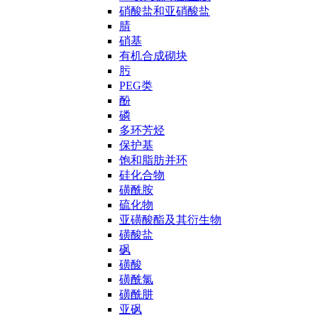
硝酸盐和亚硝酸盐
腈
硝基
有机合成砌块
肟
PEG类
酚
磷
多环芳烃
保护基
饱和脂肪并环
硅化合物
磺酰胺
硫化物
亚磺酸酯及其衍生物
磺酸盐
砜
磺酸
磺酰氯
磺酰肼
亚砜