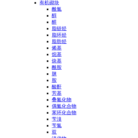
有机砌块
酰氯
醇
醛
脂链烃
脂环烃
脂肪烃
烯基
烷基
炔基
酰胺
脒
胺
酸酐
芳基
叠氮化物
偶氮化合物
苯环化合物
苄溴
苄氯
双