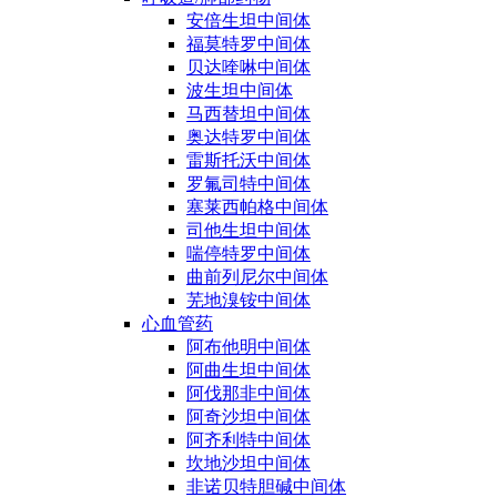
安倍生坦中间体
福莫特罗中间体
贝达喹啉中间体
波生坦中间体
马西替坦中间体
奥达特罗中间体
雷斯托沃中间体
罗氟司特中间体
塞莱西帕格中间体
司他生坦中间体
喘停特罗中间体
曲前列尼尔中间体
芜地溴铵中间体
心血管药
阿布他明中间体
阿曲生坦中间体
阿伐那非中间体
阿奇沙坦中间体
阿齐利特中间体
坎地沙坦中间体
非诺贝特胆碱中间体