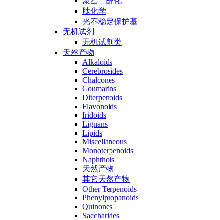
聚乙二醇化
肽化学
光不稳定保护基
无机试剂
无机试剂类
天然产物
Alkaloids
Cerebrosides
Chalcones
Coumarins
Diterpenoids
Flavonoids
Iridoids
Lignans
Lipids
Miscellaneous
Monoterpenoids
Naphthols
天然产物
其它天然产物
Other Terpenoids
Phenylpropanoids
Quinones
Saccharides