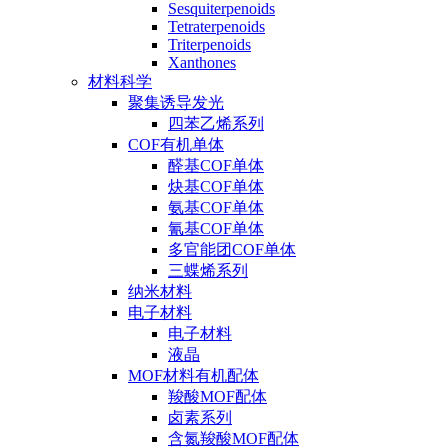
Sesquiterpenoids
Tetraterpenoids
Triterpenoids
Xanthones
材料科学
聚集诱导发光
四苯乙烯系列
COF有机单体
醛基COF单体
炔基COF单体
氨基COF单体
氰基COF单体
多官能团COF单体
三蝶烯系列
纳米材料
电子材料
电子材料
液晶
MOF材料有机配体
羧酸MOF配体
卤素系列
含氮羧酸MOF配体