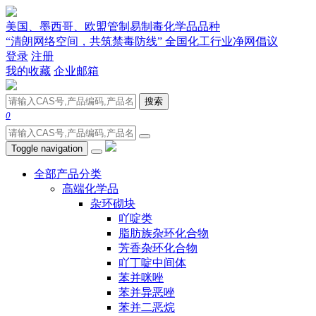
美国、墨西哥、欧盟管制易制毒化学品品种
“清朗网络空间，共筑禁毒防线” 全国化工行业净网倡议
登录
注册
我的收藏
企业邮箱
搜索
0
Toggle navigation
全部产品分类
高端化学品
杂环砌块
吖啶类
脂肪族杂环化合物
芳香杂环化合物
吖丁啶中间体
苯并咪唑
苯并异恶唑
苯并二恶烷