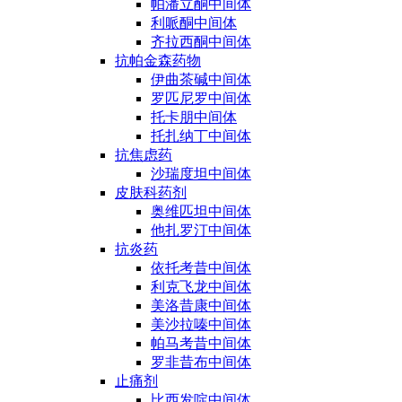
帕潘立酮中间体
利哌酮中间体
齐拉西酮中间体
抗帕金森药物
伊曲茶碱中间体
罗匹尼罗中间体
托卡朋中间体
托扎纳丁中间体
抗焦虑药
沙瑞度坦中间体
皮肤科药剂
奥维匹坦中间体
他扎罗汀中间体
抗炎药
依托考昔中间体
利克飞龙中间体
美洛昔康中间体
美沙拉嗪中间体
帕马考昔中间体
罗非昔布中间体
止痛剂
比西发啶中间体