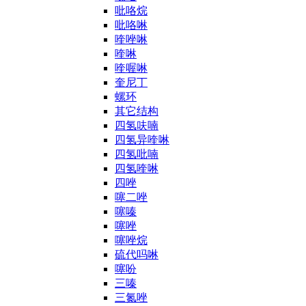
吡咯烷
吡咯啉
喹唑啉
喹啉
喹喔啉
奎尼丁
螺环
其它结构
四氢呋喃
四氢异喹啉
四氢吡喃
四氢喹啉
四唑
噻二唑
噻嗪
噻唑
噻唑烷
硫代吗啉
噻吩
三嗪
三氮唑