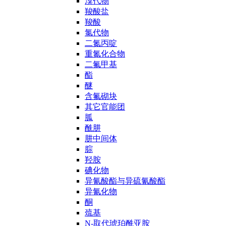
溴代物
羧酸盐
羧酸
氯代物
二氮丙啶
重氮化合物
二氟甲基
酯
醚
含氟砌块
其它官能团
胍
酰肼
肼中间体
腙
羟胺
碘化物
异氰酸酯与异硫氰酸酯
异氰化物
酮
巯基
N-取代琥珀酰亚胺