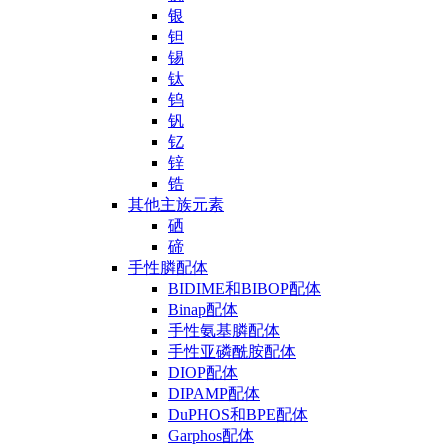
银
钽
锡
钛
钨
钒
钇
锌
锆
其他主族元素
硒
碲
手性膦配体
BIDIME和BIBOP配体
Binap配体
手性氨基膦配体
手性亚磷酰胺配体
DIOP配体
DIPAMP配体
DuPHOS和BPE配体
Garphos配体