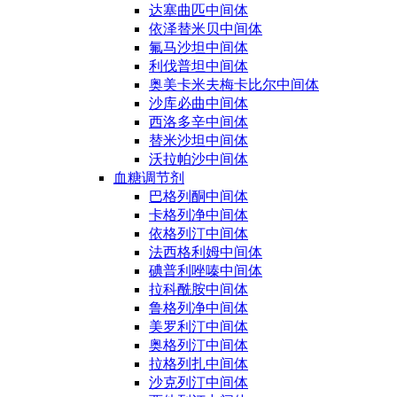
达塞曲匹中间体
依泽替米贝中间体
氟马沙坦中间体
利伐普坦中间体
奥美卡米夫梅卡比尔中间体
沙库必曲中间体
西洛多辛中间体
替米沙坦中间体
沃拉帕沙中间体
血糖调节剂
巴格列酮中间体
卡格列净中间体
依格列汀中间体
法西格利姆中间体
碘普利唑嗪中间体
拉科酰胺中间体
鲁格列净中间体
美罗利汀中间体
奥格列汀中间体
拉格列扎中间体
沙克列汀中间体