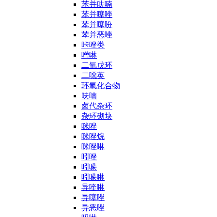
苯并呋喃
苯并噻唑
苯并噻吩
苯并恶唑
咔唑类
噌啉
二氧戊环
二噁英
环氧化合物
呋喃
卤代杂环
杂环砌块
咪唑
咪唑烷
咪唑啉
吲唑
吲哚
吲哚啉
异喹啉
异噻唑
异恶唑