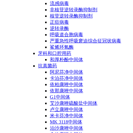
流感病毒
非核苷逆转录酶抑制剂
核苷逆转录酶抑制剂
正痘病毒
逆转录酶
呼吸道合胞病毒
严重急性呼吸窘迫综合征冠状病毒
鲨烯环氧酶
牙科和口腔用药
和厚朴酚中间体
抗真菌药
阿尼芬净中间体
卡泊芬净中间体
依柏康唑中间体
依那康唑中间体
G1中间体
艾沙康唑硫酸盐中间体
卢立康唑中间体
米卡芬净中间体
MK 3118中间体
泊沙康唑中间体