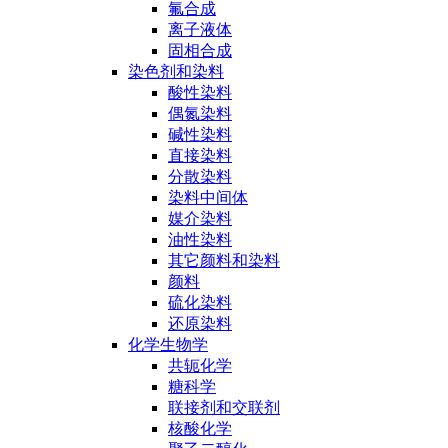
氟合成
离子液体
固相合成
染色剂和染料
酸性染料
偶氮染料
碱性染料
直接染料
分散染料
染料中间体
媒介染料
油性染料
其它颜料和染料
颜料
硫化染料
还原染料
化学生物学
共轭化学
糖科学
联接剂和交联剂
核酸化学