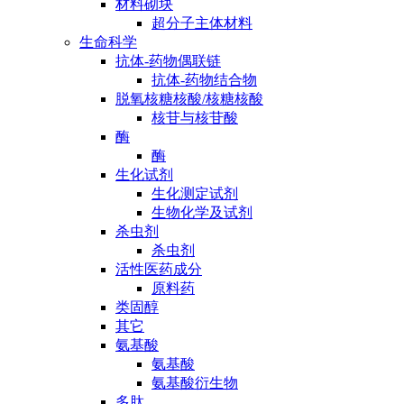
材料砌块
超分子主体材料
生命科学
抗体-药物偶联链
抗体-药物结合物
脱氧核糖核酸/核糖核酸
核苷与核苷酸
酶
酶
生化试剂
生化测定试剂
生物化学及试剂
杀虫剂
杀虫剂
活性医药成分
原料药
类固醇
其它
氨基酸
氨基酸
氨基酸衍生物
多肽