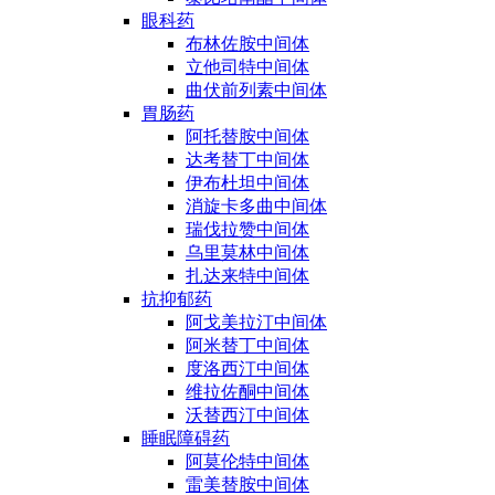
眼科药
布林佐胺中间体
立他司特中间体
曲伏前列素中间体
胃肠药
阿托替胺中间体
达考替丁中间体
伊布杜坦中间体
消旋卡多曲中间体
瑞伐拉赞中间体
乌里莫林中间体
扎达来特中间体
抗抑郁药
阿戈美拉汀中间体
阿米替丁中间体
度洛西汀中间体
维拉佐酮中间体
沃替西汀中间体
睡眠障碍药
阿莫伦特中间体
雷美替胺中间体