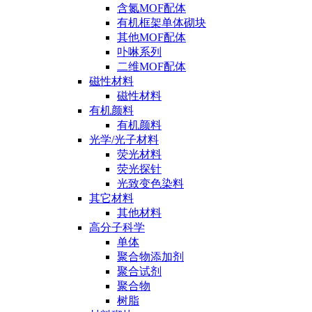
含氮MOF配体
有机框架单体砌块
其他MOF配体
卟啉系列
二维MOF配体
磁性材料
磁性材料
有机颜料
有机颜料
光学/光子材料
荧光材料
荧光探针
光致变色染料
其它材料
其他材料
高分子科学
单体
聚合物添加剂
聚合试剂
聚合物
树脂