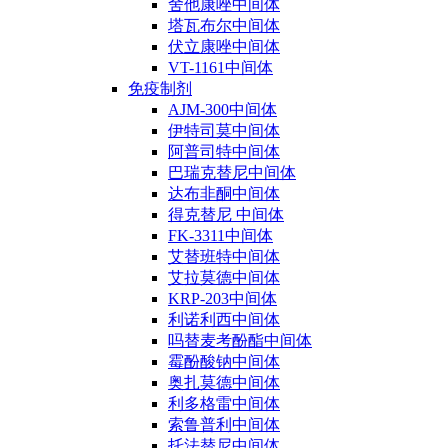
舍他康唑中间体
塔瓦布尔中间体
伏立康唑中间体
VT-1161中间体
免疫制剂
AJM-300中间体
伊特司莫中间体
阿普司特中间体
巴瑞克替尼中间体
达布非酮中间体
得克替尼 中间体
FK-3311中间体
艾替班特中间体
艾拉莫德中间体
KRP-203中间体
利诺利西中间体
吗替麦考酚酯中间体
霉酚酸钠中间体
奥扎莫德中间体
利多格雷中间体
索鲁普利中间体
托法替尼中间体