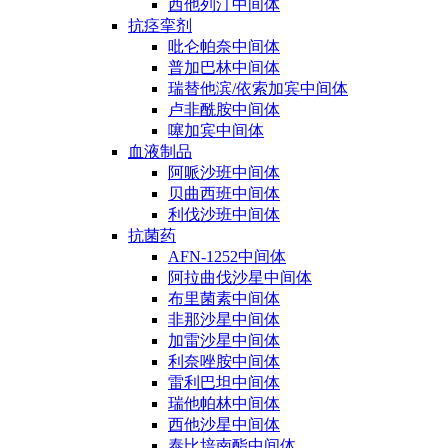
西他列汀中间体
抗痉挛剂
吡仑帕奈中间体
普加巴林中间体
瑞替他滨/依索加宾中间体
卢非酰胺中间体
噻加宾中间体
血液制品
阿哌沙班中间体
贝曲西班中间体
利伐沙班中间体
抗菌药
AFN-1252中间体
阿拉曲伐沙星中间体
布里菌素中间体
非那沙星中间体
加雷沙星中间体
利奈唑胺中间体
雷利巴坦中间体
瑞他帕林中间体
西他沙星中间体
泰比培南酯中间体