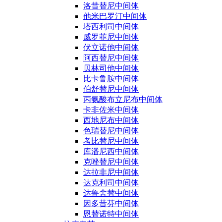
洛昔替尼中间体
他米巴罗汀中间体
塔西利司中间体
威罗菲尼中间体
伏立诺他中间体
阿西替尼中间体
贝林司他中间体
比卡鲁胺中间体
伯舒替尼中间体
丙氨酸布立尼布中间体
卡非佐米中间体
西地尼布中间体
色瑞替尼中间体
考比替尼中间体
库潘尼西中间体
克唑替尼中间体
达拉非尼中间体
达克利司中间体
达鲁舍替中间体
因多昔芬中间体
恩替诺特中间体