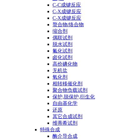
C-C成键反应
C-X成键反应
C-X成键反应
螯合物/络合物
缩合剂
偶联试剂
脱水试剂
氟化试剂
卤化试剂
高价碘化物
无机盐
氧化剂
相转移催化剂
聚合物负载试剂
保护,脱保护,衍生化
自由基化学
还原
其它合成试剂
维蒂希试剂
特殊合成
酶介导合成