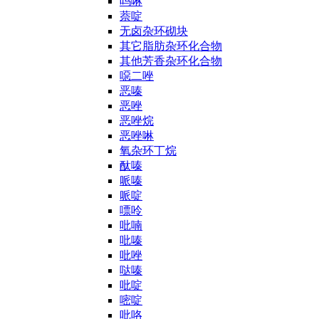
吗啉
萘啶
无卤杂环砌块
其它脂肪杂环化合物
其他芳香杂环化合物
噁二唑
恶嗪
恶唑
恶唑烷
恶唑啉
氧杂环丁烷
酞嗪
哌嗪
哌啶
嘌呤
吡喃
吡嗪
吡唑
哒嗪
吡啶
嘧啶
吡咯