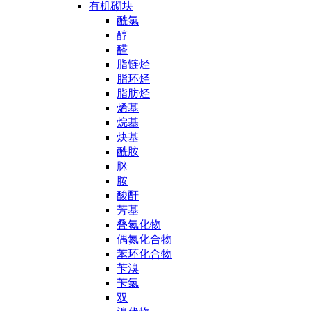
有机砌块
酰氯
醇
醛
脂链烃
脂环烃
脂肪烃
烯基
烷基
炔基
酰胺
脒
胺
酸酐
芳基
叠氮化物
偶氮化合物
苯环化合物
苄溴
苄氯
双