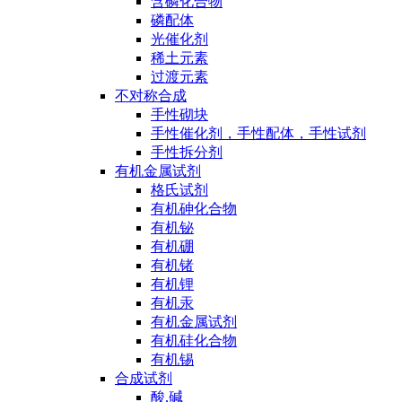
含磷化合物
磷配体
光催化剂
稀土元素
过渡元素
不对称合成
手性砌块
手性催化剂，手性配体，手性试剂
手性拆分剂
有机金属试剂
格氏试剂
有机砷化合物
有机铋
有机硼
有机锗
有机锂
有机汞
有机金属试剂
有机硅化合物
有机锡
合成试剂
酸,碱