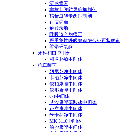
流感病毒
非核苷逆转录酶抑制剂
核苷逆转录酶抑制剂
正痘病毒
逆转录酶
呼吸道合胞病毒
严重急性呼吸窘迫综合征冠状病毒
鲨烯环氧酶
牙科和口腔用药
和厚朴酚中间体
抗真菌药
阿尼芬净中间体
卡泊芬净中间体
依柏康唑中间体
依那康唑中间体
G1中间体
艾沙康唑硫酸盐中间体
卢立康唑中间体
米卡芬净中间体
MK 3118中间体
泊沙康唑中间体