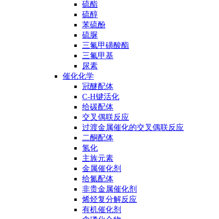
硫酯
硫醇
苯硫酚
硫脲
三氟甲磺酸酯
三氟甲基
尿素
催化化学
冠醚配体
C-H键活化
给碳配体
交叉偶联反应
过渡金属催化的交叉偶联反应
二酮配体
氢化
主族元素
金属催化剂
给氮配体
非贵金属催化剂
烯烃复分解反应
有机催化剂