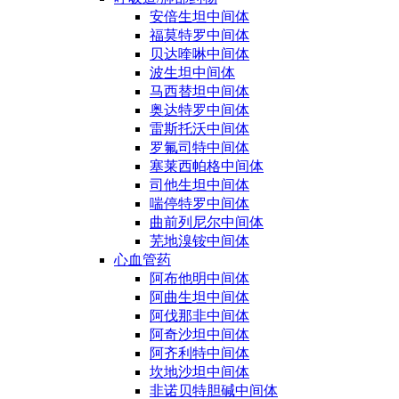
安倍生坦中间体
福莫特罗中间体
贝达喹啉中间体
波生坦中间体
马西替坦中间体
奥达特罗中间体
雷斯托沃中间体
罗氟司特中间体
塞莱西帕格中间体
司他生坦中间体
喘停特罗中间体
曲前列尼尔中间体
芜地溴铵中间体
心血管药
阿布他明中间体
阿曲生坦中间体
阿伐那非中间体
阿奇沙坦中间体
阿齐利特中间体
坎地沙坦中间体
非诺贝特胆碱中间体