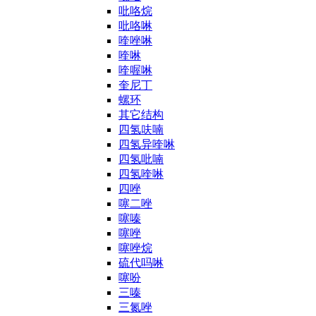
吡咯烷
吡咯啉
喹唑啉
喹啉
喹喔啉
奎尼丁
螺环
其它结构
四氢呋喃
四氢异喹啉
四氢吡喃
四氢喹啉
四唑
噻二唑
噻嗪
噻唑
噻唑烷
硫代吗啉
噻吩
三嗪
三氮唑