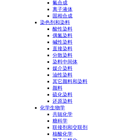
氟合成
离子液体
固相合成
染色剂和染料
酸性染料
偶氮染料
碱性染料
直接染料
分散染料
染料中间体
媒介染料
油性染料
其它颜料和染料
颜料
硫化染料
还原染料
化学生物学
共轭化学
糖科学
联接剂和交联剂
核酸化学