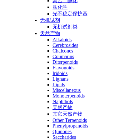
聚乙二醇化
肽化学
光不稳定保护基
无机试剂
无机试剂类
天然产物
Alkaloids
Cerebrosides
Chalcones
Coumarins
Diterpenoids
Flavonoids
Iridoids
Lignans
Lipids
Miscellaneous
Monoterpenoids
Naphthols
天然产物
其它天然产物
Other Terpenoids
Phenylpropanoids
Quinones
Saccharides