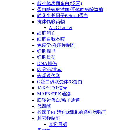
核小体表面蛋白(泛素)
蛋白酪氨酸激酶/受体酪氨酸激酶
转化生长因子β/Smad蛋白
抗体偶联药物
ADC Linker
细胞凋亡
细胞自我吞噬
免疫学/炎症抑制剂
细胞周期
细胞骨架
DNA损伤
内分泌/激素
表观遗传学
G蛋白偶联受体/G蛋白
JAK/STAT信号
MAPK/ERK通路
膜转运蛋白/离子通道
代谢酶
核因子κa-活化B细胞的轻链增强子
其它抑制剂
其它目标