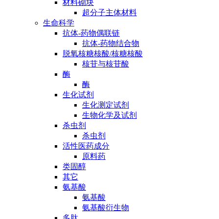
材料砌块
超分子主体材料
生命科学
抗体-药物偶联链
抗体-药物结合物
脱氧核糖核酸/核糖核酸
核苷与核苷酸
酶
酶
生化试剂
生化测定试剂
生物化学及试剂
杀虫剂
杀虫剂
活性医药成分
原料药
类固醇
其它
氨基酸
氨基酸
氨基酸衍生物
多肽