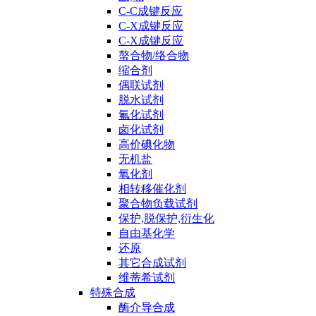
C-C成键反应
C-X成键反应
C-X成键反应
螯合物/络合物
缩合剂
偶联试剂
脱水试剂
氟化试剂
卤化试剂
高价碘化物
无机盐
氧化剂
相转移催化剂
聚合物负载试剂
保护,脱保护,衍生化
自由基化学
还原
其它合成试剂
维蒂希试剂
特殊合成
酶介导合成