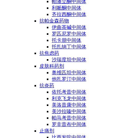
帕潘立酮中间体
利哌酮中间体
齐拉西酮中间体
抗帕金森药物
伊曲茶碱中间体
罗匹尼罗中间体
托卡朋中间体
托扎纳丁中间体
抗焦虑药
沙瑞度坦中间体
皮肤科药剂
奥维匹坦中间体
他扎罗汀中间体
抗炎药
依托考昔中间体
利克飞龙中间体
美洛昔康中间体
美沙拉嗪中间体
帕马考昔中间体
罗非昔布中间体
止痛剂
比西发啶中间体