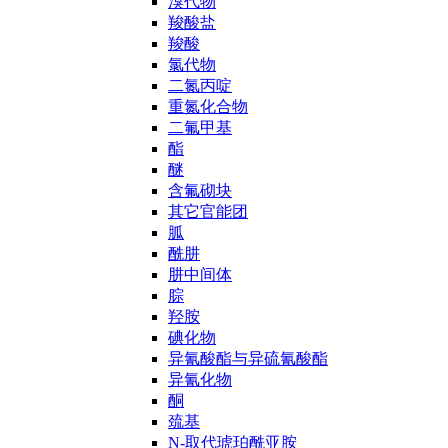
溴代物
羧酸盐
羧酸
氯代物
二氮丙啶
重氮化合物
二氟甲基
酯
醚
含氟砌块
其它官能团
胍
酰肼
肼中间体
腙
羟胺
碘化物
异氰酸酯与异硫氰酸酯
异氰化物
酮
巯基
N-取代琥珀酰亚胺