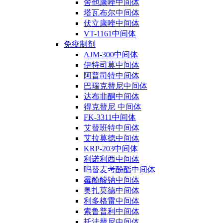
舍他康唑中间体
塔瓦布尔中间体
伏立康唑中间体
VT-1161中间体
免疫制剂
AJM-300中间体
伊特司莫中间体
阿普司特中间体
巴瑞克替尼中间体
达布非酮中间体
得克替尼 中间体
FK-3311中间体
艾替班特中间体
艾拉莫德中间体
KRP-203中间体
利诺利西中间体
吗替麦考酚酯中间体
霉酚酸钠中间体
奥扎莫德中间体
利多格雷中间体
索鲁普利中间体
托法替尼中间体