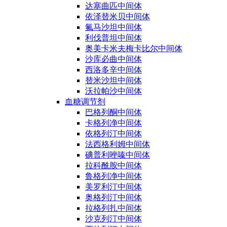
达塞曲匹中间体
依泽替米贝中间体
氟马沙坦中间体
利伐普坦中间体
奥美卡米夫梅卡比尔中间体
沙库必曲中间体
西洛多辛中间体
替米沙坦中间体
沃拉帕沙中间体
血糖调节剂
巴格列酮中间体
卡格列净中间体
依格列汀中间体
法西格利姆中间体
碘普利唑嗪中间体
拉科酰胺中间体
鲁格列净中间体
美罗利汀中间体
奥格列汀中间体
拉格列扎中间体
沙克列汀中间体