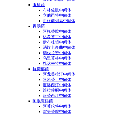
眼科药
布林佐胺中间体
立他司特中间体
曲伏前列素中间体
胃肠药
阿托替胺中间体
达考替丁中间体
伊布杜坦中间体
消旋卡多曲中间体
瑞伐拉赞中间体
乌里莫林中间体
扎达来特中间体
抗抑郁药
阿戈美拉汀中间体
阿米替丁中间体
度洛西汀中间体
维拉佐酮中间体
沃替西汀中间体
睡眠障碍药
阿莫伦特中间体
雷美替胺中间体