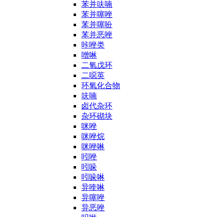
苯并呋喃
苯并噻唑
苯并噻吩
苯并恶唑
咔唑类
噌啉
二氧戊环
二噁英
环氧化合物
呋喃
卤代杂环
杂环砌块
咪唑
咪唑烷
咪唑啉
吲唑
吲哚
吲哚啉
异喹啉
异噻唑
异恶唑