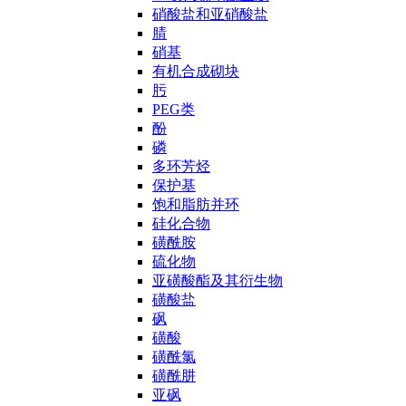
硝酸盐和亚硝酸盐
腈
硝基
有机合成砌块
肟
PEG类
酚
磷
多环芳烃
保护基
饱和脂肪并环
硅化合物
磺酰胺
硫化物
亚磺酸酯及其衍生物
磺酸盐
砜
磺酸
磺酰氯
磺酰肼
亚砜