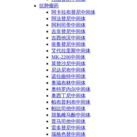
抗肿瘤药
阿卡拉布替尼中间体
阿法替尼中间体
阿利司帝中间体
吉非替尼中间体
吉西他滨中间体
依鲁替尼中间体
艾代拉里斯中间体
MK-2206中间体
莫替沙尼中间体
尼达尼布中间体
诺拉曲特中间体
奥瑞布林中间体
奥特罗内尔中间体
奥西丁尼中间体
帕布昔利布中间体
帕比司他中间体
脱氢雌马酚中间体
普马司他中间体
雷多替尼中间体
瑞格色替中间体