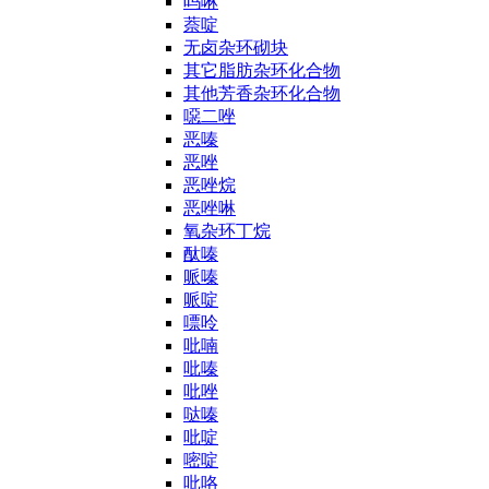
吗啉
萘啶
无卤杂环砌块
其它脂肪杂环化合物
其他芳香杂环化合物
噁二唑
恶嗪
恶唑
恶唑烷
恶唑啉
氧杂环丁烷
酞嗪
哌嗪
哌啶
嘌呤
吡喃
吡嗪
吡唑
哒嗪
吡啶
嘧啶
吡咯