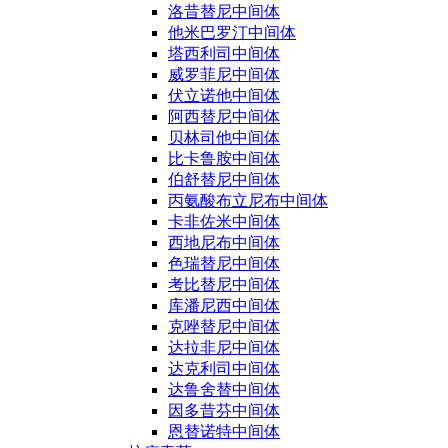
洛昔替尼中间体
他米巴罗汀中间体
塔西利司中间体
威罗菲尼中间体
伏立诺他中间体
阿西替尼中间体
贝林司他中间体
比卡鲁胺中间体
伯舒替尼中间体
丙氨酸布立尼布中间体
卡非佐米中间体
西地尼布中间体
色瑞替尼中间体
考比替尼中间体
库潘尼西中间体
克唑替尼中间体
达拉非尼中间体
达克利司中间体
达鲁舍替中间体
因多昔芬中间体
恩替诺特中间体