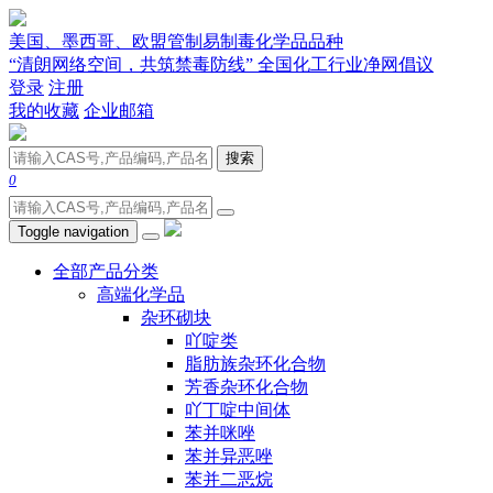
美国、墨西哥、欧盟管制易制毒化学品品种
“清朗网络空间，共筑禁毒防线” 全国化工行业净网倡议
登录
注册
我的收藏
企业邮箱
搜索
0
Toggle navigation
全部产品分类
高端化学品
杂环砌块
吖啶类
脂肪族杂环化合物
芳香杂环化合物
吖丁啶中间体
苯并咪唑
苯并异恶唑
苯并二恶烷