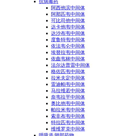
抗病毒药
阿西他滨中间体
阿那匹韦中间体
可比司他中间体
达卡他韦中间体
达沙布韦中间体
度鲁特韦中间体
依法韦仑中间体
埃替拉韦中间体
依曲韦林中间体
法尔达普雷中间体
格佐匹韦中间体
拉米夫定中间体
雷迪帕韦中间体
马拉维若中间体
奈韦拉平中间体
奥比他韦中间体
帕拉米韦中间体
索非布韦中间体
特拉匹韦中间体
维维罗克中间体
呼吸道/肺部药物