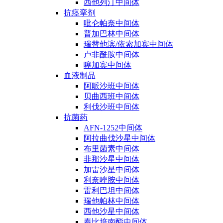
西他列汀中间体
抗痉挛剂
吡仑帕奈中间体
普加巴林中间体
瑞替他滨/依索加宾中间体
卢非酰胺中间体
噻加宾中间体
血液制品
阿哌沙班中间体
贝曲西班中间体
利伐沙班中间体
抗菌药
AFN-1252中间体
阿拉曲伐沙星中间体
布里菌素中间体
非那沙星中间体
加雷沙星中间体
利奈唑胺中间体
雷利巴坦中间体
瑞他帕林中间体
西他沙星中间体
泰比培南酯中间体