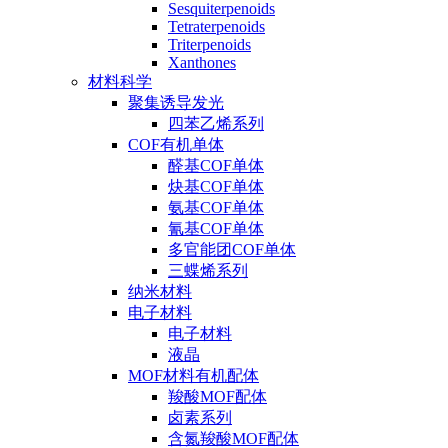
Sesquiterpenoids
Tetraterpenoids
Triterpenoids
Xanthones
材料科学
聚集诱导发光
四苯乙烯系列
COF有机单体
醛基COF单体
炔基COF单体
氨基COF单体
氰基COF单体
多官能团COF单体
三蝶烯系列
纳米材料
电子材料
电子材料
液晶
MOF材料有机配体
羧酸MOF配体
卤素系列
含氮羧酸MOF配体