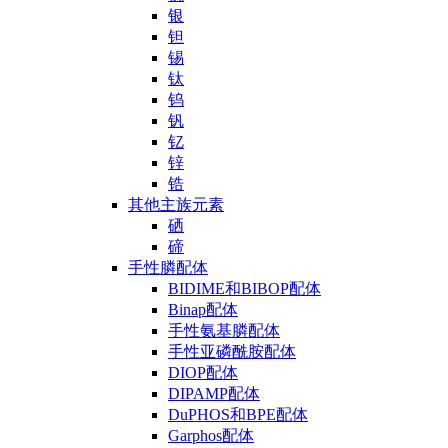
银
钽
锡
钛
钨
钒
钇
锌
锆
其他主族元素
硒
碲
手性膦配体
BIDIME和BIBOP配体
Binap配体
手性氨基膦配体
手性亚磷酰胺配体
DIOP配体
DIPAMP配体
DuPHOS和BPE配体
Garphos配体