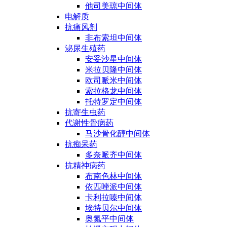
他司美琼中间体
电解质
抗痛风剂
非布索坦中间体
泌尿生殖药
安妥沙星中间体
米拉贝隆中间体
欧司哌米中间体
索拉格龙中间体
托特罗定中间体
抗寄生虫药
代谢性骨病药
马沙骨化醇中间体
抗痴呆药
多奈哌齐中间体
抗精神病药
布南色林中间体
依匹唑派中间体
卡利拉嗪中间体
埃特贝尔中间体
奥氮平中间体