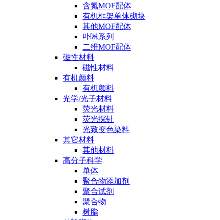
含氮MOF配体
有机框架单体砌块
其他MOF配体
卟啉系列
二维MOF配体
磁性材料
磁性材料
有机颜料
有机颜料
光学/光子材料
荧光材料
荧光探针
光致变色染料
其它材料
其他材料
高分子科学
单体
聚合物添加剂
聚合试剂
聚合物
树脂