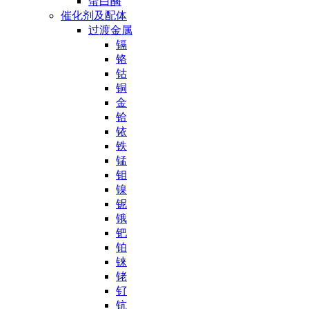
蛋白酶
催化剂及配体
过渡金属
镉
铬
钴
铜
金
铪
铱
铁
锰
钼
镍
铌
锇
钯
铂
铼
铑
钌
钪