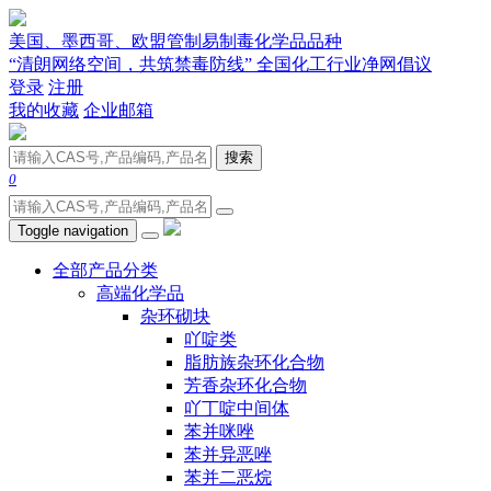
美国、墨西哥、欧盟管制易制毒化学品品种
“清朗网络空间，共筑禁毒防线” 全国化工行业净网倡议
登录
注册
我的收藏
企业邮箱
搜索
0
Toggle navigation
全部产品分类
高端化学品
杂环砌块
吖啶类
脂肪族杂环化合物
芳香杂环化合物
吖丁啶中间体
苯并咪唑
苯并异恶唑
苯并二恶烷