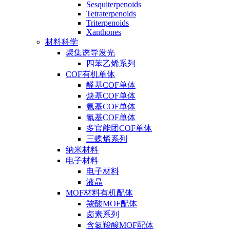
Sesquiterpenoids
Tetraterpenoids
Triterpenoids
Xanthones
材料科学
聚集诱导发光
四苯乙烯系列
COF有机单体
醛基COF单体
炔基COF单体
氨基COF单体
氰基COF单体
多官能团COF单体
三蝶烯系列
纳米材料
电子材料
电子材料
液晶
MOF材料有机配体
羧酸MOF配体
卤素系列
含氮羧酸MOF配体