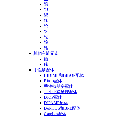
银
钽
锡
钛
钨
钒
钇
锌
锆
其他主族元素
硒
碲
手性膦配体
BIDIME和BIBOP配体
Binap配体
手性氨基膦配体
手性亚磷酰胺配体
DIOP配体
DIPAMP配体
DuPHOS和BPE配体
Garphos配体