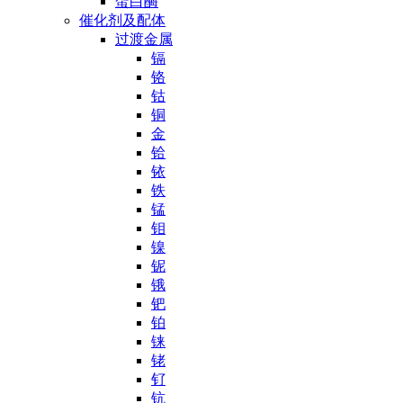
蛋白酶
催化剂及配体
过渡金属
镉
铬
钴
铜
金
铪
铱
铁
锰
钼
镍
铌
锇
钯
铂
铼
铑
钌
钪