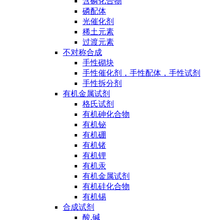
含磷化合物
磷配体
光催化剂
稀土元素
过渡元素
不对称合成
手性砌块
手性催化剂，手性配体，手性试剂
手性拆分剂
有机金属试剂
格氏试剂
有机砷化合物
有机铋
有机硼
有机锗
有机锂
有机汞
有机金属试剂
有机硅化合物
有机锡
合成试剂
酸,碱