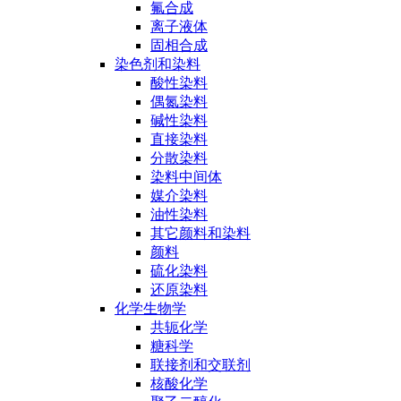
氟合成
离子液体
固相合成
染色剂和染料
酸性染料
偶氮染料
碱性染料
直接染料
分散染料
染料中间体
媒介染料
油性染料
其它颜料和染料
颜料
硫化染料
还原染料
化学生物学
共轭化学
糖科学
联接剂和交联剂
核酸化学