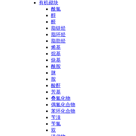
有机砌块
酰氯
醇
醛
脂链烃
脂环烃
脂肪烃
烯基
烷基
炔基
酰胺
脒
胺
酸酐
芳基
叠氮化物
偶氮化合物
苯环化合物
苄溴
苄氯
双