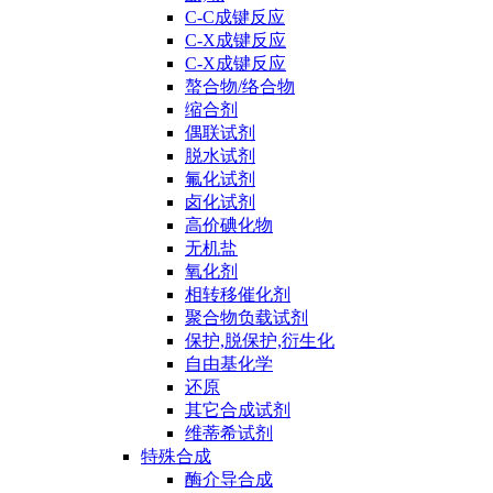
C-C成键反应
C-X成键反应
C-X成键反应
螯合物/络合物
缩合剂
偶联试剂
脱水试剂
氟化试剂
卤化试剂
高价碘化物
无机盐
氧化剂
相转移催化剂
聚合物负载试剂
保护,脱保护,衍生化
自由基化学
还原
其它合成试剂
维蒂希试剂
特殊合成
酶介导合成