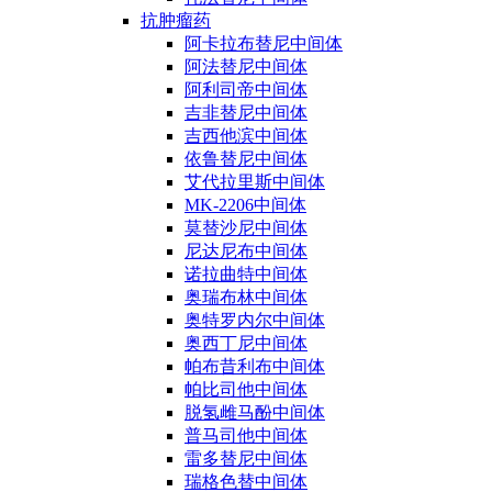
抗肿瘤药
阿卡拉布替尼中间体
阿法替尼中间体
阿利司帝中间体
吉非替尼中间体
吉西他滨中间体
依鲁替尼中间体
艾代拉里斯中间体
MK-2206中间体
莫替沙尼中间体
尼达尼布中间体
诺拉曲特中间体
奥瑞布林中间体
奥特罗内尔中间体
奥西丁尼中间体
帕布昔利布中间体
帕比司他中间体
脱氢雌马酚中间体
普马司他中间体
雷多替尼中间体
瑞格色替中间体