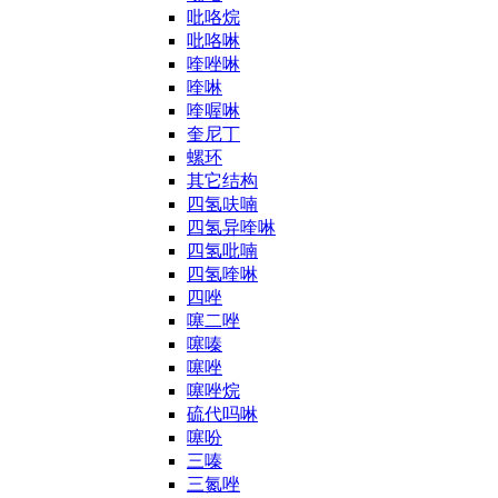
吡咯烷
吡咯啉
喹唑啉
喹啉
喹喔啉
奎尼丁
螺环
其它结构
四氢呋喃
四氢异喹啉
四氢吡喃
四氢喹啉
四唑
噻二唑
噻嗪
噻唑
噻唑烷
硫代吗啉
噻吩
三嗪
三氮唑