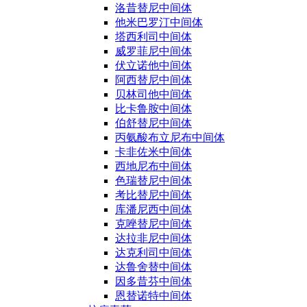
洛昔替尼中间体
他米巴罗汀中间体
塔西利司中间体
威罗菲尼中间体
伏立诺他中间体
阿西替尼中间体
贝林司他中间体
比卡鲁胺中间体
伯舒替尼中间体
丙氨酸布立尼布中间体
卡非佐米中间体
西地尼布中间体
色瑞替尼中间体
考比替尼中间体
库潘尼西中间体
克唑替尼中间体
达拉非尼中间体
达克利司中间体
达鲁舍替中间体
因多昔芬中间体
恩替诺特中间体