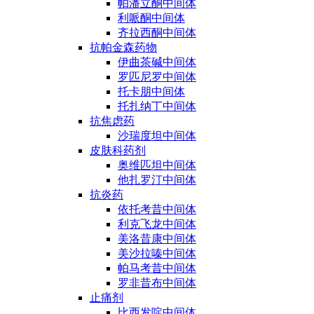
帕潘立酮中间体
利哌酮中间体
齐拉西酮中间体
抗帕金森药物
伊曲茶碱中间体
罗匹尼罗中间体
托卡朋中间体
托扎纳丁中间体
抗焦虑药
沙瑞度坦中间体
皮肤科药剂
奥维匹坦中间体
他扎罗汀中间体
抗炎药
依托考昔中间体
利克飞龙中间体
美洛昔康中间体
美沙拉嗪中间体
帕马考昔中间体
罗非昔布中间体
止痛剂
比西发啶中间体