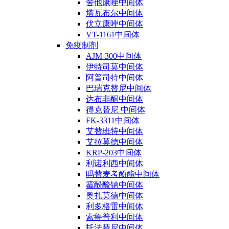
舍他康唑中间体
塔瓦布尔中间体
伏立康唑中间体
VT-1161中间体
免疫制剂
AJM-300中间体
伊特司莫中间体
阿普司特中间体
巴瑞克替尼中间体
达布非酮中间体
得克替尼 中间体
FK-3311中间体
艾替班特中间体
艾拉莫德中间体
KRP-203中间体
利诺利西中间体
吗替麦考酚酯中间体
霉酚酸钠中间体
奥扎莫德中间体
利多格雷中间体
索鲁普利中间体
托法替尼中间体