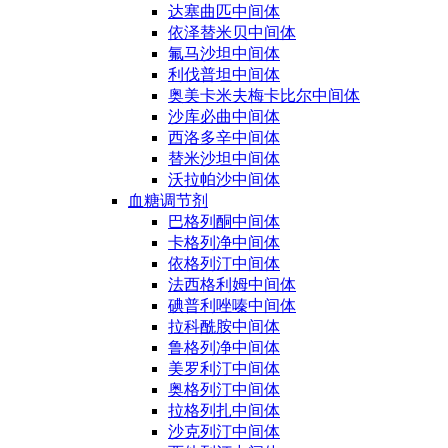
达塞曲匹中间体
依泽替米贝中间体
氟马沙坦中间体
利伐普坦中间体
奥美卡米夫梅卡比尔中间体
沙库必曲中间体
西洛多辛中间体
替米沙坦中间体
沃拉帕沙中间体
血糖调节剂
巴格列酮中间体
卡格列净中间体
依格列汀中间体
法西格利姆中间体
碘普利唑嗪中间体
拉科酰胺中间体
鲁格列净中间体
美罗利汀中间体
奥格列汀中间体
拉格列扎中间体
沙克列汀中间体