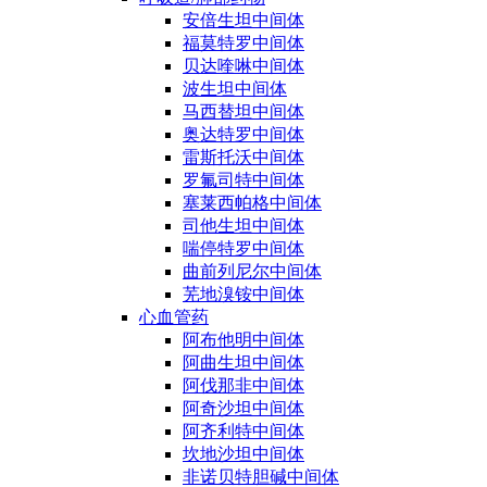
安倍生坦中间体
福莫特罗中间体
贝达喹啉中间体
波生坦中间体
马西替坦中间体
奥达特罗中间体
雷斯托沃中间体
罗氟司特中间体
塞莱西帕格中间体
司他生坦中间体
喘停特罗中间体
曲前列尼尔中间体
芜地溴铵中间体
心血管药
阿布他明中间体
阿曲生坦中间体
阿伐那非中间体
阿奇沙坦中间体
阿齐利特中间体
坎地沙坦中间体
非诺贝特胆碱中间体