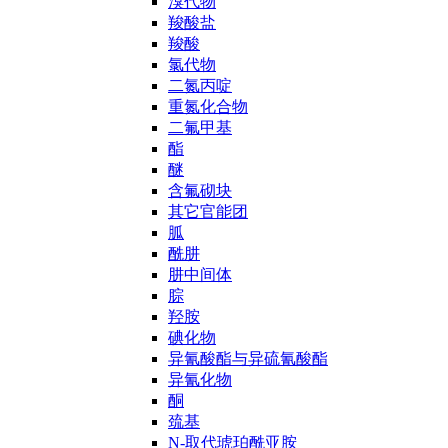
溴代物
羧酸盐
羧酸
氯代物
二氮丙啶
重氮化合物
二氟甲基
酯
醚
含氟砌块
其它官能团
胍
酰肼
肼中间体
腙
羟胺
碘化物
异氰酸酯与异硫氰酸酯
异氰化物
酮
巯基
N-取代琥珀酰亚胺