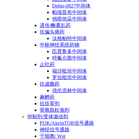
Debio-0827中间体
帕瑞昔布中间体
他喷他朵中间体
遗传/酶紊乱药
抗偏头痛药
汰格帕特中间体
中枢神经系统药物
匹普鲁多中间体
特氟仑胺中间体
止吐药
福沙吡坦中间体
罗拉吡坦中间体
抗成瘾药
伐伦克林中间体
麻醉药
抗痉挛剂
骨骼肌松弛剂
抑制剂/受体激动剂
PI3K/Akt/mTOR信号通路
神经信号通路
干细胞/ Wnt