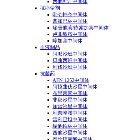
西他列汀中间体
抗痉挛剂
吡仑帕奈中间体
普加巴林中间体
瑞替他滨/依索加宾中间体
卢非酰胺中间体
噻加宾中间体
血液制品
阿哌沙班中间体
贝曲西班中间体
利伐沙班中间体
抗菌药
AFN-1252中间体
阿拉曲伐沙星中间体
布里菌素中间体
非那沙星中间体
加雷沙星中间体
利奈唑胺中间体
雷利巴坦中间体
瑞他帕林中间体
西他沙星中间体
泰比培南酯中间体