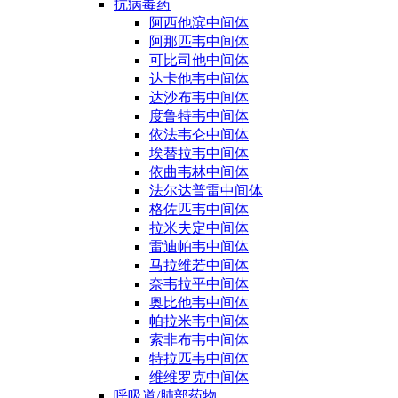
抗病毒药
阿西他滨中间体
阿那匹韦中间体
可比司他中间体
达卡他韦中间体
达沙布韦中间体
度鲁特韦中间体
依法韦仑中间体
埃替拉韦中间体
依曲韦林中间体
法尔达普雷中间体
格佐匹韦中间体
拉米夫定中间体
雷迪帕韦中间体
马拉维若中间体
奈韦拉平中间体
奥比他韦中间体
帕拉米韦中间体
索非布韦中间体
特拉匹韦中间体
维维罗克中间体
呼吸道/肺部药物