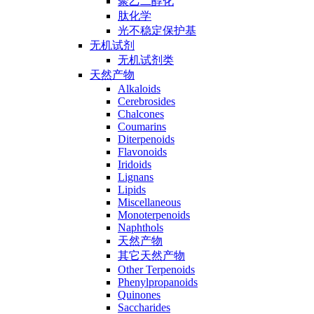
聚乙二醇化
肽化学
光不稳定保护基
无机试剂
无机试剂类
天然产物
Alkaloids
Cerebrosides
Chalcones
Coumarins
Diterpenoids
Flavonoids
Iridoids
Lignans
Lipids
Miscellaneous
Monoterpenoids
Naphthols
天然产物
其它天然产物
Other Terpenoids
Phenylpropanoids
Quinones
Saccharides