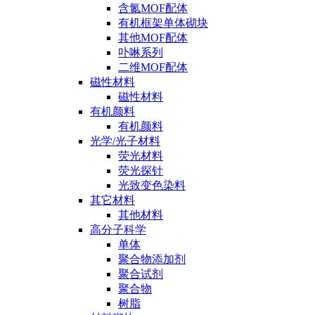
含氮MOF配体
有机框架单体砌块
其他MOF配体
卟啉系列
二维MOF配体
磁性材料
磁性材料
有机颜料
有机颜料
光学/光子材料
荧光材料
荧光探针
光致变色染料
其它材料
其他材料
高分子科学
单体
聚合物添加剂
聚合试剂
聚合物
树脂