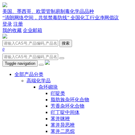
美国、墨西哥、欧盟管制易制毒化学品品种
“清朗网络空间，共筑禁毒防线” 全国化工行业净网倡议
登录
注册
我的收藏
企业邮箱
搜索
0
Toggle navigation
全部产品分类
高端化学品
杂环砌块
吖啶类
脂肪族杂环化合物
芳香杂环化合物
吖丁啶中间体
苯并咪唑
苯并异恶唑
苯并二恶烷