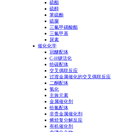
硫酯
硫醇
苯硫酚
硫脲
三氟甲磺酸酯
三氟甲基
尿素
催化化学
冠醚配体
C-H键活化
给碳配体
交叉偶联反应
过渡金属催化的交叉偶联反应
二酮配体
氢化
主族元素
金属催化剂
给氮配体
非贵金属催化剂
烯烃复分解反应
有机催化剂