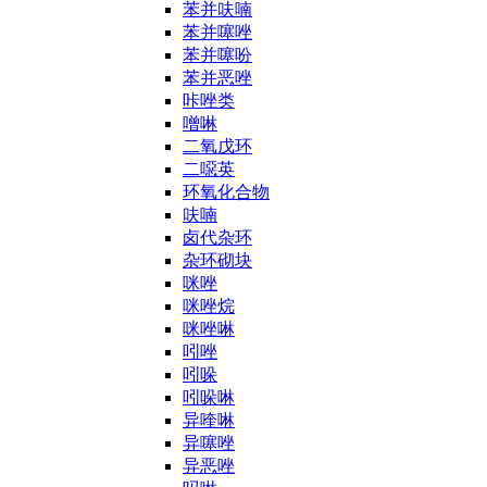
苯并呋喃
苯并噻唑
苯并噻吩
苯并恶唑
咔唑类
噌啉
二氧戊环
二噁英
环氧化合物
呋喃
卤代杂环
杂环砌块
咪唑
咪唑烷
咪唑啉
吲唑
吲哚
吲哚啉
异喹啉
异噻唑
异恶唑