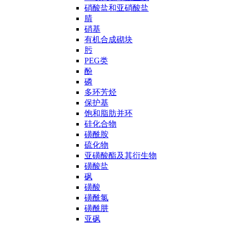
硝酸盐和亚硝酸盐
腈
硝基
有机合成砌块
肟
PEG类
酚
磷
多环芳烃
保护基
饱和脂肪并环
硅化合物
磺酰胺
硫化物
亚磺酸酯及其衍生物
磺酸盐
砜
磺酸
磺酰氯
磺酰肼
亚砜