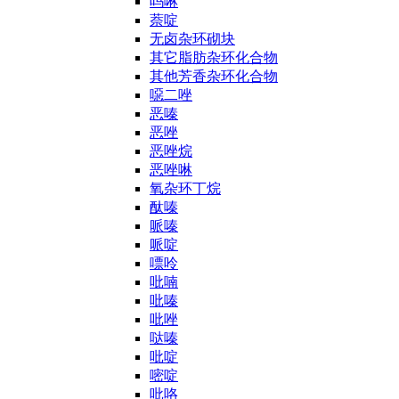
吗啉
萘啶
无卤杂环砌块
其它脂肪杂环化合物
其他芳香杂环化合物
噁二唑
恶嗪
恶唑
恶唑烷
恶唑啉
氧杂环丁烷
酞嗪
哌嗪
哌啶
嘌呤
吡喃
吡嗪
吡唑
哒嗪
吡啶
嘧啶
吡咯