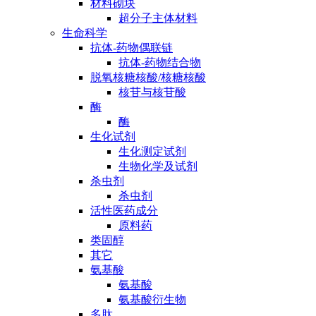
材料砌块
超分子主体材料
生命科学
抗体-药物偶联链
抗体-药物结合物
脱氧核糖核酸/核糖核酸
核苷与核苷酸
酶
酶
生化试剂
生化测定试剂
生物化学及试剂
杀虫剂
杀虫剂
活性医药成分
原料药
类固醇
其它
氨基酸
氨基酸
氨基酸衍生物
多肽