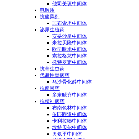
他司美琼中间体
电解质
抗痛风剂
非布索坦中间体
泌尿生殖药
安妥沙星中间体
米拉贝隆中间体
欧司哌米中间体
索拉格龙中间体
托特罗定中间体
抗寄生虫药
代谢性骨病药
马沙骨化醇中间体
抗痴呆药
多奈哌齐中间体
抗精神病药
布南色林中间体
依匹唑派中间体
卡利拉嗪中间体
埃特贝尔中间体
奥氮平中间体