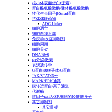
核小体表面蛋白(泛素)
蛋白酪氨酸激酶/受体酪氨酸激酶
转化生长因子β/Smad蛋白
抗体偶联药物
ADC Linker
细胞凋亡
细胞自我吞噬
免疫学/炎症抑制剂
细胞周期
细胞骨架
DNA损伤
内分泌/激素
表观遗传学
G蛋白偶联受体/G蛋白
JAK/STAT信号
MAPK/ERK通路
膜转运蛋白/离子通道
代谢酶
核因子κa-活化B细胞的轻链增强子
其它抑制剂
其它目标