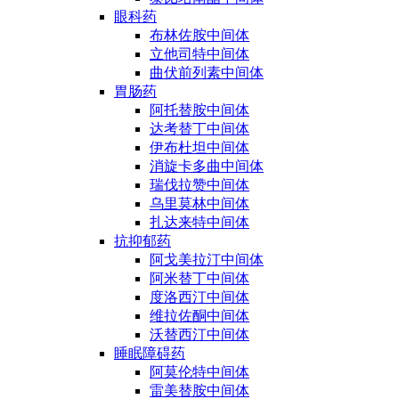
眼科药
布林佐胺中间体
立他司特中间体
曲伏前列素中间体
胃肠药
阿托替胺中间体
达考替丁中间体
伊布杜坦中间体
消旋卡多曲中间体
瑞伐拉赞中间体
乌里莫林中间体
扎达来特中间体
抗抑郁药
阿戈美拉汀中间体
阿米替丁中间体
度洛西汀中间体
维拉佐酮中间体
沃替西汀中间体
睡眠障碍药
阿莫伦特中间体
雷美替胺中间体