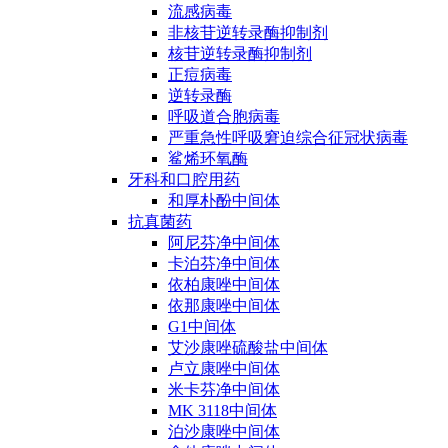
流感病毒
非核苷逆转录酶抑制剂
核苷逆转录酶抑制剂
正痘病毒
逆转录酶
呼吸道合胞病毒
严重急性呼吸窘迫综合征冠状病毒
鲨烯环氧酶
牙科和口腔用药
和厚朴酚中间体
抗真菌药
阿尼芬净中间体
卡泊芬净中间体
依柏康唑中间体
依那康唑中间体
G1中间体
艾沙康唑硫酸盐中间体
卢立康唑中间体
米卡芬净中间体
MK 3118中间体
泊沙康唑中间体