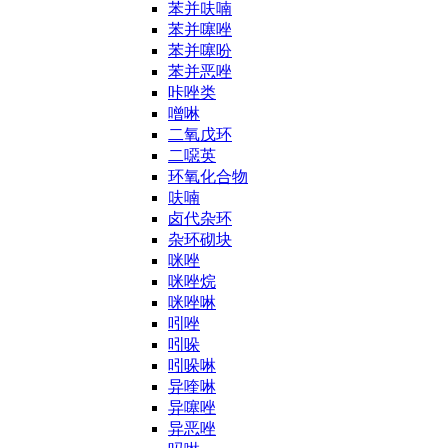
苯并呋喃
苯并噻唑
苯并噻吩
苯并恶唑
咔唑类
噌啉
二氧戊环
二噁英
环氧化合物
呋喃
卤代杂环
杂环砌块
咪唑
咪唑烷
咪唑啉
吲唑
吲哚
吲哚啉
异喹啉
异噻唑
异恶唑