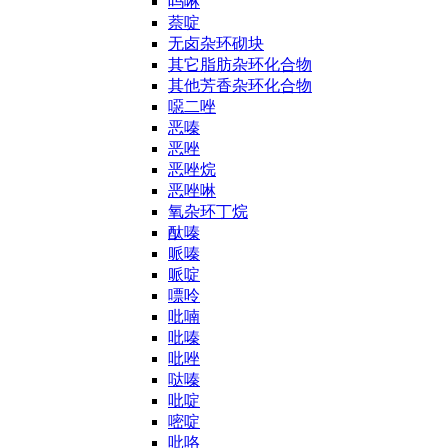
吗啉
萘啶
无卤杂环砌块
其它脂肪杂环化合物
其他芳香杂环化合物
噁二唑
恶嗪
恶唑
恶唑烷
恶唑啉
氧杂环丁烷
酞嗪
哌嗪
哌啶
嘌呤
吡喃
吡嗪
吡唑
哒嗪
吡啶
嘧啶
吡咯