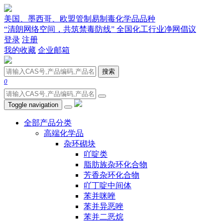
美国、墨西哥、欧盟管制易制毒化学品品种
“清朗网络空间，共筑禁毒防线” 全国化工行业净网倡议
登录
注册
我的收藏
企业邮箱
搜索
0
Toggle navigation
全部产品分类
高端化学品
杂环砌块
吖啶类
脂肪族杂环化合物
芳香杂环化合物
吖丁啶中间体
苯并咪唑
苯并异恶唑
苯并二恶烷