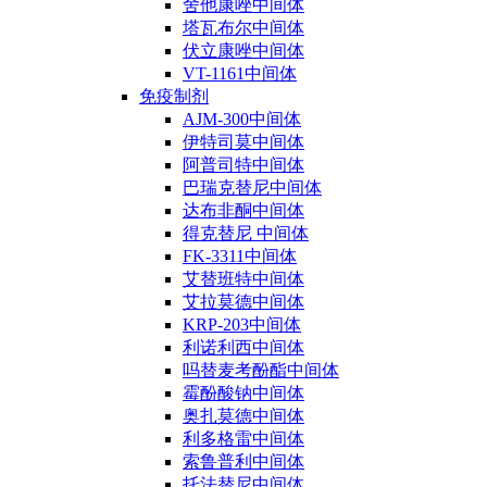
舍他康唑中间体
塔瓦布尔中间体
伏立康唑中间体
VT-1161中间体
免疫制剂
AJM-300中间体
伊特司莫中间体
阿普司特中间体
巴瑞克替尼中间体
达布非酮中间体
得克替尼 中间体
FK-3311中间体
艾替班特中间体
艾拉莫德中间体
KRP-203中间体
利诺利西中间体
吗替麦考酚酯中间体
霉酚酸钠中间体
奥扎莫德中间体
利多格雷中间体
索鲁普利中间体
托法替尼中间体