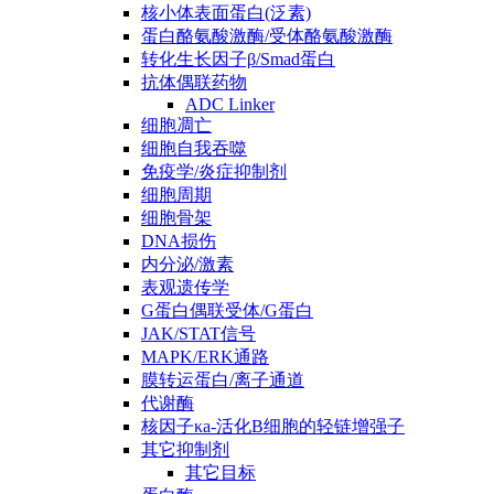
核小体表面蛋白(泛素)
蛋白酪氨酸激酶/受体酪氨酸激酶
转化生长因子β/Smad蛋白
抗体偶联药物
ADC Linker
细胞凋亡
细胞自我吞噬
免疫学/炎症抑制剂
细胞周期
细胞骨架
DNA损伤
内分泌/激素
表观遗传学
G蛋白偶联受体/G蛋白
JAK/STAT信号
MAPK/ERK通路
膜转运蛋白/离子通道
代谢酶
核因子κa-活化B细胞的轻链增强子
其它抑制剂
其它目标