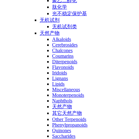
聚乙二醇化
肽化学
光不稳定保护基
无机试剂
无机试剂类
天然产物
Alkaloids
Cerebrosides
Chalcones
Coumarins
Diterpenoids
Flavonoids
Iridoids
Lignans
Lipids
Miscellaneous
Monoterpenoids
Naphthols
天然产物
其它天然产物
Other Terpenoids
Phenylpropanoids
Quinones
Saccharides