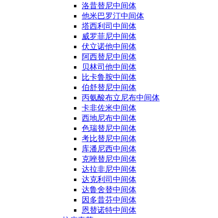
洛昔替尼中间体
他米巴罗汀中间体
塔西利司中间体
威罗菲尼中间体
伏立诺他中间体
阿西替尼中间体
贝林司他中间体
比卡鲁胺中间体
伯舒替尼中间体
丙氨酸布立尼布中间体
卡非佐米中间体
西地尼布中间体
色瑞替尼中间体
考比替尼中间体
库潘尼西中间体
克唑替尼中间体
达拉非尼中间体
达克利司中间体
达鲁舍替中间体
因多昔芬中间体
恩替诺特中间体