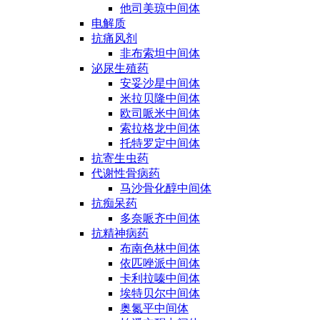
他司美琼中间体
电解质
抗痛风剂
非布索坦中间体
泌尿生殖药
安妥沙星中间体
米拉贝隆中间体
欧司哌米中间体
索拉格龙中间体
托特罗定中间体
抗寄生虫药
代谢性骨病药
马沙骨化醇中间体
抗痴呆药
多奈哌齐中间体
抗精神病药
布南色林中间体
依匹唑派中间体
卡利拉嗪中间体
埃特贝尔中间体
奥氮平中间体