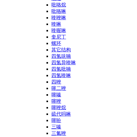
吡咯烷
吡咯啉
喹唑啉
喹啉
喹喔啉
奎尼丁
螺环
其它结构
四氢呋喃
四氢异喹啉
四氢吡喃
四氢喹啉
四唑
噻二唑
噻嗪
噻唑
噻唑烷
硫代吗啉
噻吩
三嗪
三氮唑