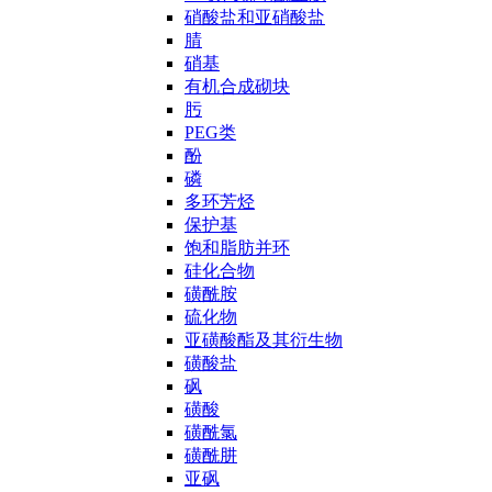
硝酸盐和亚硝酸盐
腈
硝基
有机合成砌块
肟
PEG类
酚
磷
多环芳烃
保护基
饱和脂肪并环
硅化合物
磺酰胺
硫化物
亚磺酸酯及其衍生物
磺酸盐
砜
磺酸
磺酰氯
磺酰肼
亚砜