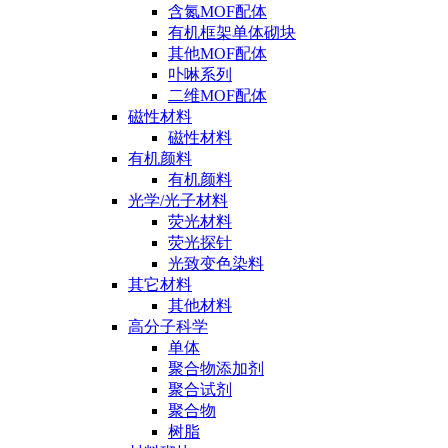
含氮MOF配体
有机框架单体砌块
其他MOF配体
卟啉系列
二维MOF配体
磁性材料
磁性材料
有机颜料
有机颜料
光学/光子材料
荧光材料
荧光探针
光致变色染料
其它材料
其他材料
高分子科学
单体
聚合物添加剂
聚合试剂
聚合物
树脂