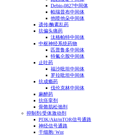
Debio-0827中间体
帕瑞昔布中间体
他喷他朵中间体
遗传/酶紊乱药
抗偏头痛药
汰格帕特中间体
中枢神经系统药物
匹普鲁多中间体
特氟仑胺中间体
止吐药
福沙吡坦中间体
罗拉吡坦中间体
抗成瘾药
伐伦克林中间体
麻醉药
抗痉挛剂
骨骼肌松弛剂
抑制剂/受体激动剂
PI3K/Akt/mTOR信号通路
神经信号通路
干细胞/ Wnt