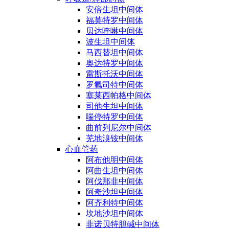
安倍生坦中间体
福莫特罗中间体
贝达喹啉中间体
波生坦中间体
马西替坦中间体
奥达特罗中间体
雷斯托沃中间体
罗氟司特中间体
塞莱西帕格中间体
司他生坦中间体
喘停特罗中间体
曲前列尼尔中间体
芜地溴铵中间体
心血管药
阿布他明中间体
阿曲生坦中间体
阿伐那非中间体
阿奇沙坦中间体
阿齐利特中间体
坎地沙坦中间体
非诺贝特胆碱中间体