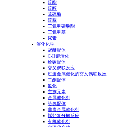
硫酯
硫醇
苯硫酚
硫脲
三氟甲磺酸酯
三氟甲基
尿素
催化化学
冠醚配体
C-H键活化
给碳配体
交叉偶联反应
过渡金属催化的交叉偶联反应
二酮配体
氢化
主族元素
金属催化剂
给氮配体
非贵金属催化剂
烯烃复分解反应
有机催化剂