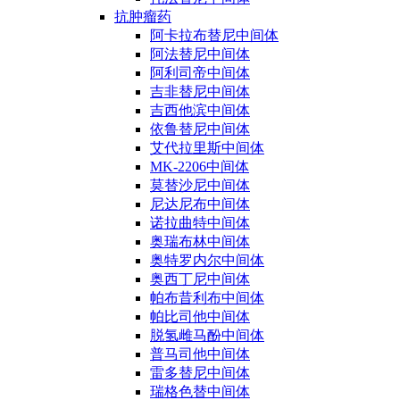
抗肿瘤药
阿卡拉布替尼中间体
阿法替尼中间体
阿利司帝中间体
吉非替尼中间体
吉西他滨中间体
依鲁替尼中间体
艾代拉里斯中间体
MK-2206中间体
莫替沙尼中间体
尼达尼布中间体
诺拉曲特中间体
奥瑞布林中间体
奥特罗内尔中间体
奥西丁尼中间体
帕布昔利布中间体
帕比司他中间体
脱氢雌马酚中间体
普马司他中间体
雷多替尼中间体
瑞格色替中间体