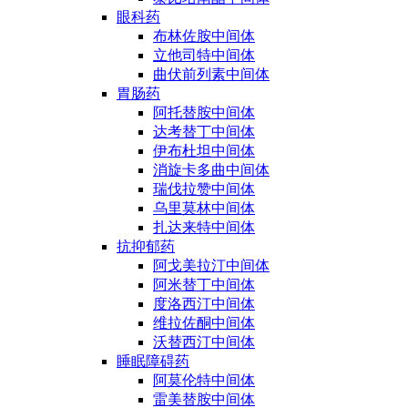
眼科药
布林佐胺中间体
立他司特中间体
曲伏前列素中间体
胃肠药
阿托替胺中间体
达考替丁中间体
伊布杜坦中间体
消旋卡多曲中间体
瑞伐拉赞中间体
乌里莫林中间体
扎达来特中间体
抗抑郁药
阿戈美拉汀中间体
阿米替丁中间体
度洛西汀中间体
维拉佐酮中间体
沃替西汀中间体
睡眠障碍药
阿莫伦特中间体
雷美替胺中间体