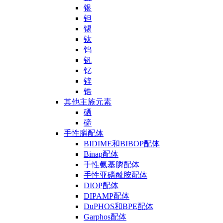
银
钽
锡
钛
钨
钒
钇
锌
锆
其他主族元素
硒
碲
手性膦配体
BIDIME和BIBOP配体
Binap配体
手性氨基膦配体
手性亚磷酰胺配体
DIOP配体
DIPAMP配体
DuPHOS和BPE配体
Garphos配体