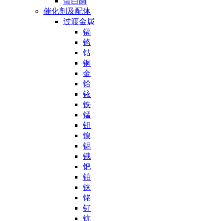
蛋白酶
催化剂及配体
过渡金属
镉
铬
钴
铜
金
铪
铱
铁
锰
钼
镍
铌
锇
钯
铂
铼
铑
钌
钪