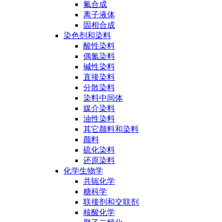
氟合成
离子液体
固相合成
染色剂和染料
酸性染料
偶氮染料
碱性染料
直接染料
分散染料
染料中间体
媒介染料
油性染料
其它颜料和染料
颜料
硫化染料
还原染料
化学生物学
共轭化学
糖科学
联接剂和交联剂
核酸化学