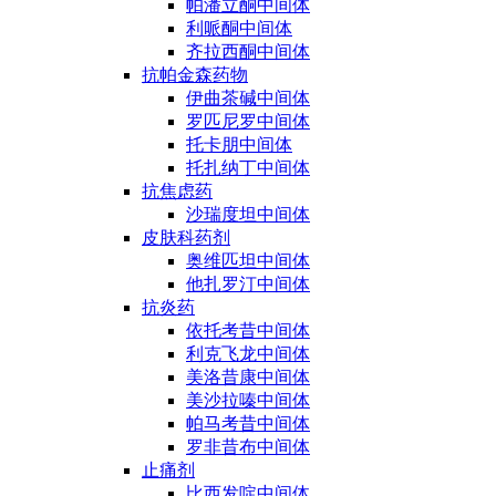
帕潘立酮中间体
利哌酮中间体
齐拉西酮中间体
抗帕金森药物
伊曲茶碱中间体
罗匹尼罗中间体
托卡朋中间体
托扎纳丁中间体
抗焦虑药
沙瑞度坦中间体
皮肤科药剂
奥维匹坦中间体
他扎罗汀中间体
抗炎药
依托考昔中间体
利克飞龙中间体
美洛昔康中间体
美沙拉嗪中间体
帕马考昔中间体
罗非昔布中间体
止痛剂
比西发啶中间体