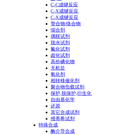
C-C成键反应
C-X成键反应
C-X成键反应
螯合物/络合物
缩合剂
偶联试剂
脱水试剂
氟化试剂
卤化试剂
高价碘化物
无机盐
氧化剂
相转移催化剂
聚合物负载试剂
保护,脱保护,衍生化
自由基化学
还原
其它合成试剂
维蒂希试剂
特殊合成
酶介导合成