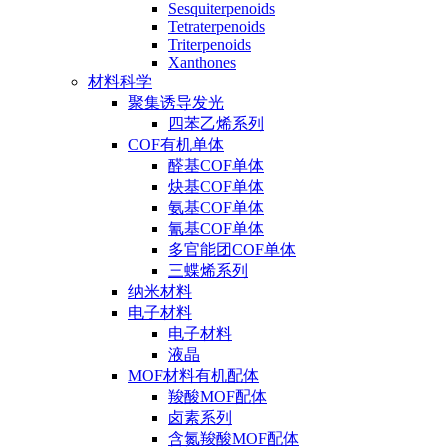
Sesquiterpenoids
Tetraterpenoids
Triterpenoids
Xanthones
材料科学
聚集诱导发光
四苯乙烯系列
COF有机单体
醛基COF单体
炔基COF单体
氨基COF单体
氰基COF单体
多官能团COF单体
三蝶烯系列
纳米材料
电子材料
电子材料
液晶
MOF材料有机配体
羧酸MOF配体
卤素系列
含氮羧酸MOF配体