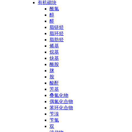
有机砌块
酰氯
醇
醛
脂链烃
脂环烃
脂肪烃
烯基
烷基
炔基
酰胺
脒
胺
酸酐
芳基
叠氮化物
偶氮化合物
苯环化合物
苄溴
苄氯
双