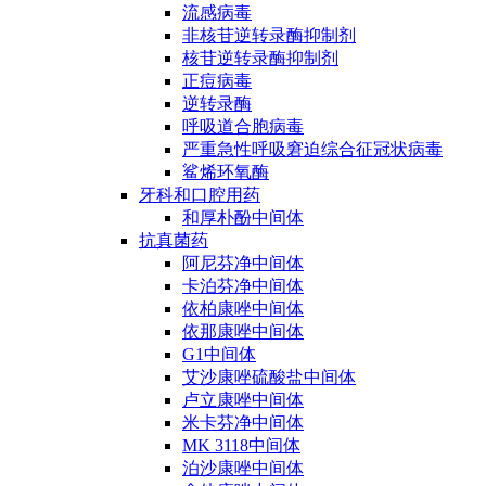
流感病毒
非核苷逆转录酶抑制剂
核苷逆转录酶抑制剂
正痘病毒
逆转录酶
呼吸道合胞病毒
严重急性呼吸窘迫综合征冠状病毒
鲨烯环氧酶
牙科和口腔用药
和厚朴酚中间体
抗真菌药
阿尼芬净中间体
卡泊芬净中间体
依柏康唑中间体
依那康唑中间体
G1中间体
艾沙康唑硫酸盐中间体
卢立康唑中间体
米卡芬净中间体
MK 3118中间体
泊沙康唑中间体