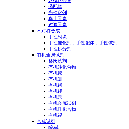
含磷化合物
磷配体
光催化剂
稀土元素
过渡元素
不对称合成
手性砌块
手性催化剂，手性配体，手性试剂
手性拆分剂
有机金属试剂
格氏试剂
有机砷化合物
有机铋
有机硼
有机锗
有机锂
有机汞
有机金属试剂
有机硅化合物
有机锡
合成试剂
酸,碱