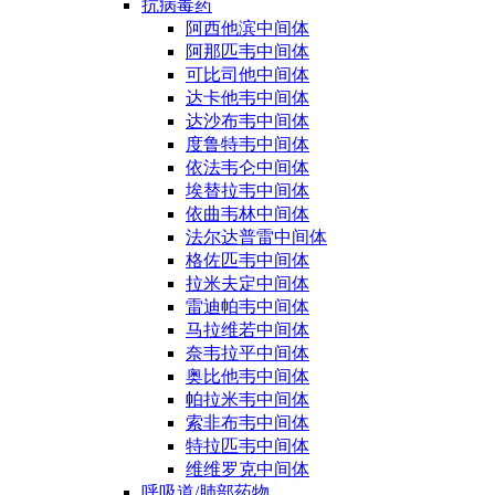
抗病毒药
阿西他滨中间体
阿那匹韦中间体
可比司他中间体
达卡他韦中间体
达沙布韦中间体
度鲁特韦中间体
依法韦仑中间体
埃替拉韦中间体
依曲韦林中间体
法尔达普雷中间体
格佐匹韦中间体
拉米夫定中间体
雷迪帕韦中间体
马拉维若中间体
奈韦拉平中间体
奥比他韦中间体
帕拉米韦中间体
索非布韦中间体
特拉匹韦中间体
维维罗克中间体
呼吸道/肺部药物