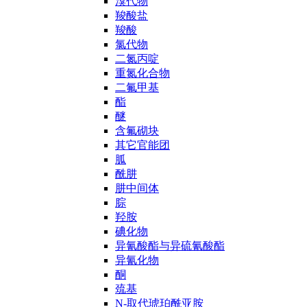
溴代物
羧酸盐
羧酸
氯代物
二氮丙啶
重氮化合物
二氟甲基
酯
醚
含氟砌块
其它官能团
胍
酰肼
肼中间体
腙
羟胺
碘化物
异氰酸酯与异硫氰酸酯
异氰化物
酮
巯基
N-取代琥珀酰亚胺