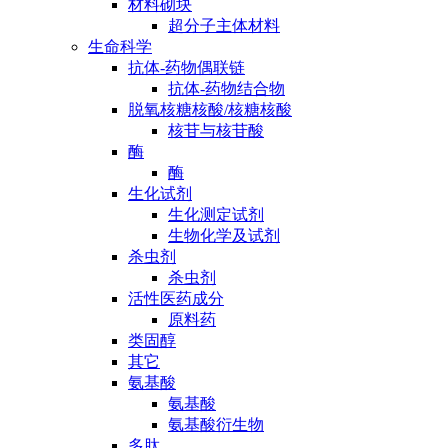
材料砌块
超分子主体材料
生命科学
抗体-药物偶联链
抗体-药物结合物
脱氧核糖核酸/核糖核酸
核苷与核苷酸
酶
酶
生化试剂
生化测定试剂
生物化学及试剂
杀虫剂
杀虫剂
活性医药成分
原料药
类固醇
其它
氨基酸
氨基酸
氨基酸衍生物
多肽