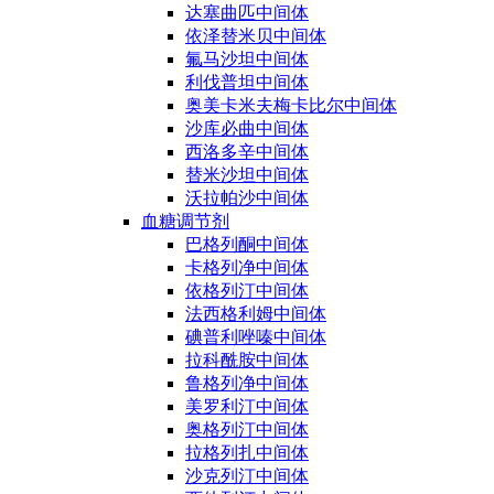
达塞曲匹中间体
依泽替米贝中间体
氟马沙坦中间体
利伐普坦中间体
奥美卡米夫梅卡比尔中间体
沙库必曲中间体
西洛多辛中间体
替米沙坦中间体
沃拉帕沙中间体
血糖调节剂
巴格列酮中间体
卡格列净中间体
依格列汀中间体
法西格利姆中间体
碘普利唑嗪中间体
拉科酰胺中间体
鲁格列净中间体
美罗利汀中间体
奥格列汀中间体
拉格列扎中间体
沙克列汀中间体