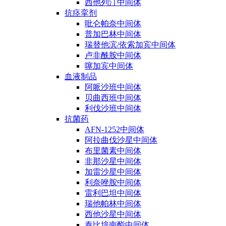
西他列汀中间体
抗痉挛剂
吡仑帕奈中间体
普加巴林中间体
瑞替他滨/依索加宾中间体
卢非酰胺中间体
噻加宾中间体
血液制品
阿哌沙班中间体
贝曲西班中间体
利伐沙班中间体
抗菌药
AFN-1252中间体
阿拉曲伐沙星中间体
布里菌素中间体
非那沙星中间体
加雷沙星中间体
利奈唑胺中间体
雷利巴坦中间体
瑞他帕林中间体
西他沙星中间体
泰比培南酯中间体