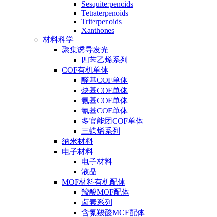
Sesquiterpenoids
Tetraterpenoids
Triterpenoids
Xanthones
材料科学
聚集诱导发光
四苯乙烯系列
COF有机单体
醛基COF单体
炔基COF单体
氨基COF单体
氰基COF单体
多官能团COF单体
三蝶烯系列
纳米材料
电子材料
电子材料
液晶
MOF材料有机配体
羧酸MOF配体
卤素系列
含氮羧酸MOF配体