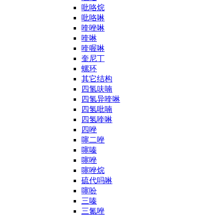
吡咯烷
吡咯啉
喹唑啉
喹啉
喹喔啉
奎尼丁
螺环
其它结构
四氢呋喃
四氢异喹啉
四氢吡喃
四氢喹啉
四唑
噻二唑
噻嗪
噻唑
噻唑烷
硫代吗啉
噻吩
三嗪
三氮唑