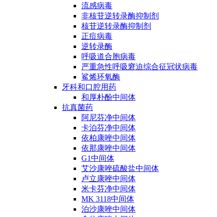
流感病毒
非核苷逆转录酶抑制剂
核苷逆转录酶抑制剂
正痘病毒
逆转录酶
呼吸道合胞病毒
严重急性呼吸窘迫综合征冠状病毒
鲨烯环氧酶
牙科和口腔用药
和厚朴酚中间体
抗真菌药
阿尼芬净中间体
卡泊芬净中间体
依柏康唑中间体
依那康唑中间体
G1中间体
艾沙康唑硫酸盐中间体
卢立康唑中间体
米卡芬净中间体
MK 3118中间体
泊沙康唑中间体