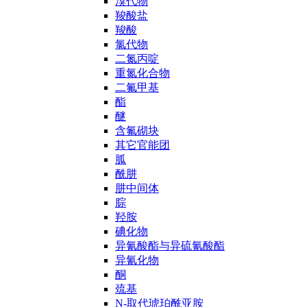
溴代物
羧酸盐
羧酸
氯代物
二氮丙啶
重氮化合物
二氟甲基
酯
醚
含氟砌块
其它官能团
胍
酰肼
肼中间体
腙
羟胺
碘化物
异氰酸酯与异硫氰酸酯
异氰化物
酮
巯基
N-取代琥珀酰亚胺