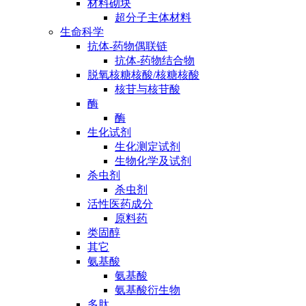
材料砌块
超分子主体材料
生命科学
抗体-药物偶联链
抗体-药物结合物
脱氧核糖核酸/核糖核酸
核苷与核苷酸
酶
酶
生化试剂
生化测定试剂
生物化学及试剂
杀虫剂
杀虫剂
活性医药成分
原料药
类固醇
其它
氨基酸
氨基酸
氨基酸衍生物
多肽