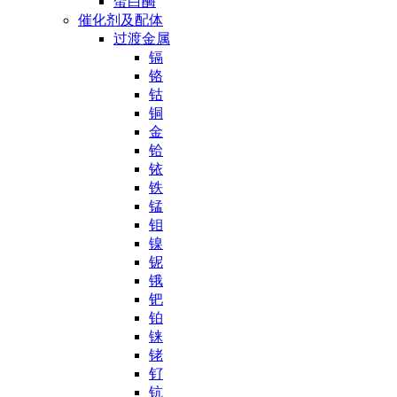
蛋白酶
催化剂及配体
过渡金属
镉
铬
钴
铜
金
铪
铱
铁
锰
钼
镍
铌
锇
钯
铂
铼
铑
钌
钪