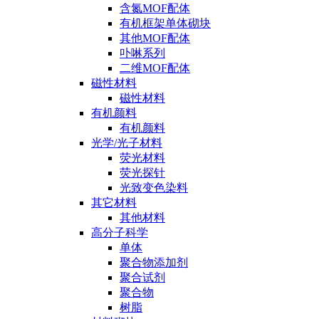
含氮MOF配体
有机框架单体砌块
其他MOF配体
卟啉系列
二维MOF配体
磁性材料
磁性材料
有机颜料
有机颜料
光学/光子材料
荧光材料
荧光探针
光致变色染料
其它材料
其他材料
高分子科学
单体
聚合物添加剂
聚合试剂
聚合物
树脂