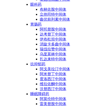
眼科药
布林佐胺中间体
立他司特中间体
曲伏前列素中间体
胃肠药
阿托替胺中间体
达考替丁中间体
伊布杜坦中间体
消旋卡多曲中间体
瑞伐拉赞中间体
乌里莫林中间体
扎达来特中间体
抗抑郁药
阿戈美拉汀中间体
阿米替丁中间体
度洛西汀中间体
维拉佐酮中间体
沃替西汀中间体
睡眠障碍药
阿莫伦特中间体
雷美替胺中间体