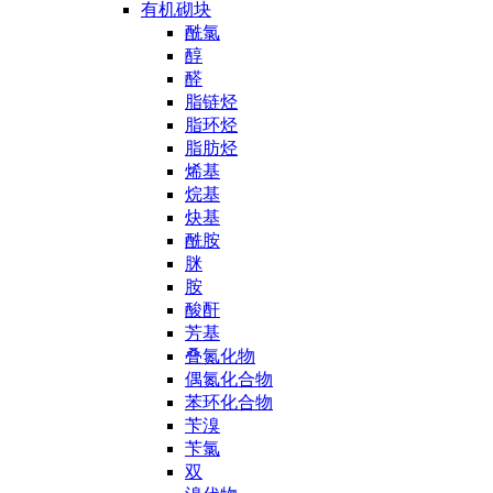
有机砌块
酰氯
醇
醛
脂链烃
脂环烃
脂肪烃
烯基
烷基
炔基
酰胺
脒
胺
酸酐
芳基
叠氮化物
偶氮化合物
苯环化合物
苄溴
苄氯
双