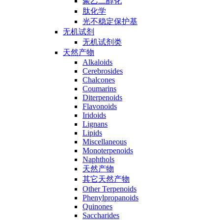
聚乙二醇化
肽化学
光不稳定保护基
无机试剂
无机试剂类
天然产物
Alkaloids
Cerebrosides
Chalcones
Coumarins
Diterpenoids
Flavonoids
Iridoids
Lignans
Lipids
Miscellaneous
Monoterpenoids
Naphthols
天然产物
其它天然产物
Other Terpenoids
Phenylpropanoids
Quinones
Saccharides