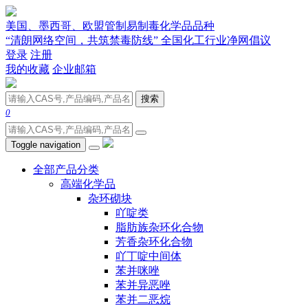
美国、墨西哥、欧盟管制易制毒化学品品种
“清朗网络空间，共筑禁毒防线” 全国化工行业净网倡议
登录
注册
我的收藏
企业邮箱
搜索
0
Toggle navigation
全部产品分类
高端化学品
杂环砌块
吖啶类
脂肪族杂环化合物
芳香杂环化合物
吖丁啶中间体
苯并咪唑
苯并异恶唑
苯并二恶烷