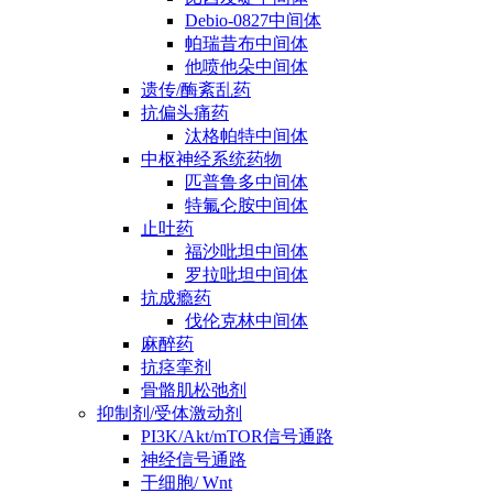
Debio-0827中间体
帕瑞昔布中间体
他喷他朵中间体
遗传/酶紊乱药
抗偏头痛药
汰格帕特中间体
中枢神经系统药物
匹普鲁多中间体
特氟仑胺中间体
止吐药
福沙吡坦中间体
罗拉吡坦中间体
抗成瘾药
伐伦克林中间体
麻醉药
抗痉挛剂
骨骼肌松弛剂
抑制剂/受体激动剂
PI3K/Akt/mTOR信号通路
神经信号通路
干细胞/ Wnt