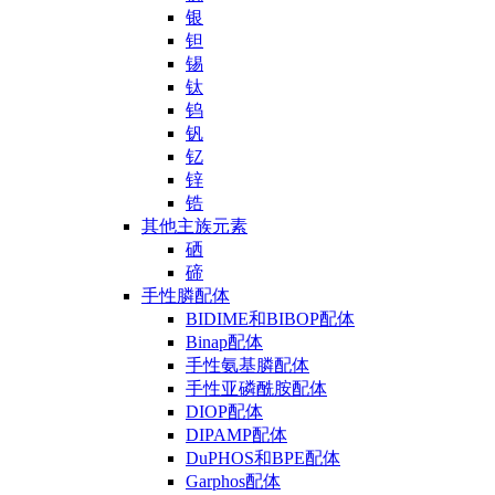
银
钽
锡
钛
钨
钒
钇
锌
锆
其他主族元素
硒
碲
手性膦配体
BIDIME和BIBOP配体
Binap配体
手性氨基膦配体
手性亚磷酰胺配体
DIOP配体
DIPAMP配体
DuPHOS和BPE配体
Garphos配体