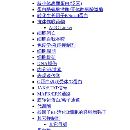
核小体表面蛋白(泛素)
蛋白酪氨酸激酶/受体酪氨酸激酶
转化生长因子β/Smad蛋白
抗体偶联药物
ADC Linker
细胞凋亡
细胞自我吞噬
免疫学/炎症抑制剂
细胞周期
细胞骨架
DNA损伤
内分泌/激素
表观遗传学
G蛋白偶联受体/G蛋白
JAK/STAT信号
MAPK/ERK通路
膜转运蛋白/离子通道
代谢酶
核因子κa-活化B细胞的轻链增强子
其它抑制剂
其它目标