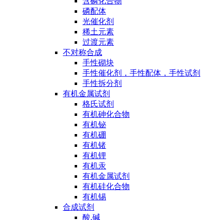
含磷化合物
磷配体
光催化剂
稀土元素
过渡元素
不对称合成
手性砌块
手性催化剂，手性配体，手性试剂
手性拆分剂
有机金属试剂
格氏试剂
有机砷化合物
有机铋
有机硼
有机锗
有机锂
有机汞
有机金属试剂
有机硅化合物
有机锡
合成试剂
酸,碱