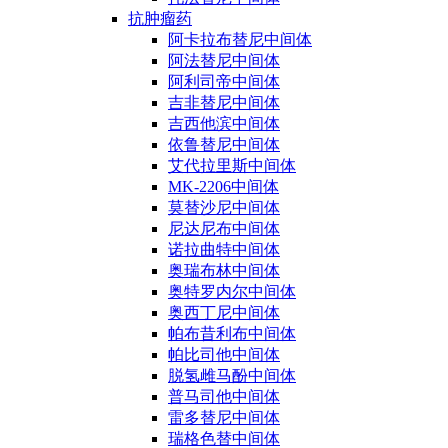
抗肿瘤药
阿卡拉布替尼中间体
阿法替尼中间体
阿利司帝中间体
吉非替尼中间体
吉西他滨中间体
依鲁替尼中间体
艾代拉里斯中间体
MK-2206中间体
莫替沙尼中间体
尼达尼布中间体
诺拉曲特中间体
奥瑞布林中间体
奥特罗内尔中间体
奥西丁尼中间体
帕布昔利布中间体
帕比司他中间体
脱氢雌马酚中间体
普马司他中间体
雷多替尼中间体
瑞格色替中间体