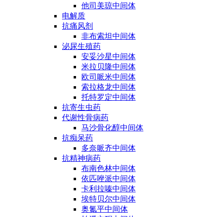
他司美琼中间体
电解质
抗痛风剂
非布索坦中间体
泌尿生殖药
安妥沙星中间体
米拉贝隆中间体
欧司哌米中间体
索拉格龙中间体
托特罗定中间体
抗寄生虫药
代谢性骨病药
马沙骨化醇中间体
抗痴呆药
多奈哌齐中间体
抗精神病药
布南色林中间体
依匹唑派中间体
卡利拉嗪中间体
埃特贝尔中间体
奥氮平中间体