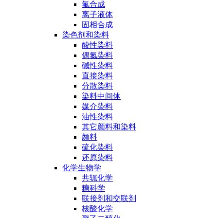
氟合成
离子液体
固相合成
染色剂和染料
酸性染料
偶氮染料
碱性染料
直接染料
分散染料
染料中间体
媒介染料
油性染料
其它颜料和染料
颜料
硫化染料
还原染料
化学生物学
共轭化学
糖科学
联接剂和交联剂
核酸化学