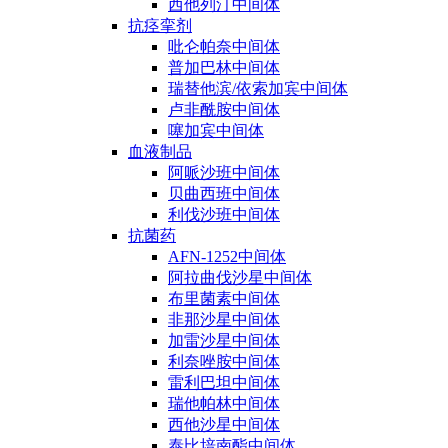
西他列汀中间体
抗痉挛剂
吡仑帕奈中间体
普加巴林中间体
瑞替他滨/依索加宾中间体
卢非酰胺中间体
噻加宾中间体
血液制品
阿哌沙班中间体
贝曲西班中间体
利伐沙班中间体
抗菌药
AFN-1252中间体
阿拉曲伐沙星中间体
布里菌素中间体
非那沙星中间体
加雷沙星中间体
利奈唑胺中间体
雷利巴坦中间体
瑞他帕林中间体
西他沙星中间体
泰比培南酯中间体