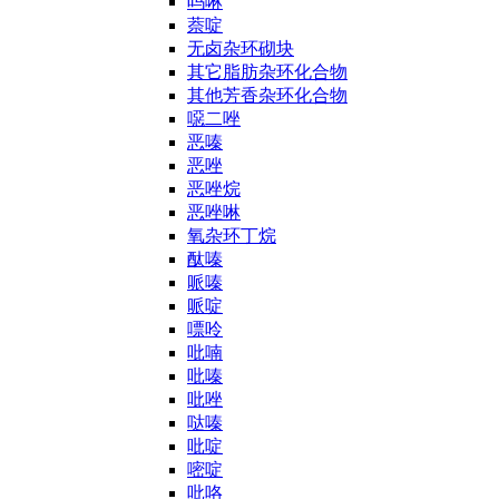
吗啉
萘啶
无卤杂环砌块
其它脂肪杂环化合物
其他芳香杂环化合物
噁二唑
恶嗪
恶唑
恶唑烷
恶唑啉
氧杂环丁烷
酞嗪
哌嗪
哌啶
嘌呤
吡喃
吡嗪
吡唑
哒嗪
吡啶
嘧啶
吡咯