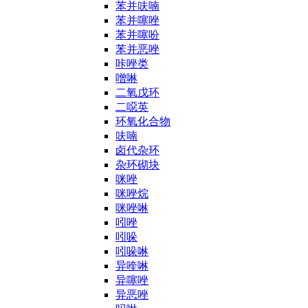
苯并呋喃
苯并噻唑
苯并噻吩
苯并恶唑
咔唑类
噌啉
二氧戊环
二噁英
环氧化合物
呋喃
卤代杂环
杂环砌块
咪唑
咪唑烷
咪唑啉
吲唑
吲哚
吲哚啉
异喹啉
异噻唑
异恶唑