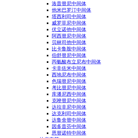
洛昔替尼中间体
他米巴罗汀中间体
塔西利司中间体
威罗菲尼中间体
伏立诺他中间体
阿西替尼中间体
贝林司他中间体
比卡鲁胺中间体
伯舒替尼中间体
丙氨酸布立尼布中间体
卡非佐米中间体
西地尼布中间体
色瑞替尼中间体
考比替尼中间体
库潘尼西中间体
克唑替尼中间体
达拉非尼中间体
达克利司中间体
达鲁舍替中间体
因多昔芬中间体
恩替诺特中间体