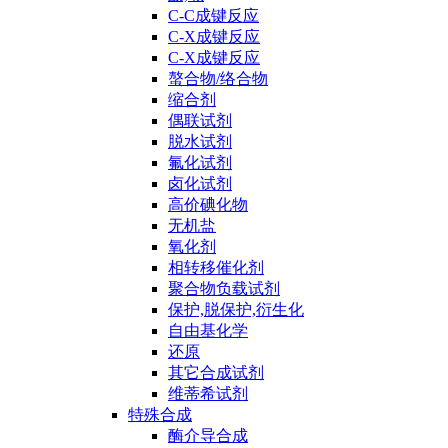
C-C成键反应
C-X成键反应
C-X成键反应
螯合物/络合物
缩合剂
偶联试剂
脱水试剂
氟化试剂
卤化试剂
高价碘化物
无机盐
氧化剂
相转移催化剂
聚合物负载试剂
保护,脱保护,衍生化
自由基化学
还原
其它合成试剂
维蒂希试剂
特殊合成
酶介导合成