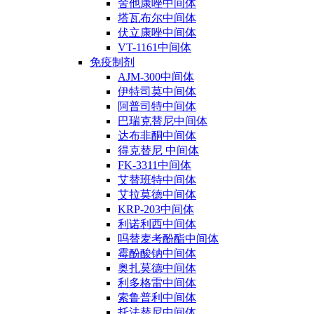
舍他康唑中间体
塔瓦布尔中间体
伏立康唑中间体
VT-1161中间体
免疫制剂
AJM-300中间体
伊特司莫中间体
阿普司特中间体
巴瑞克替尼中间体
达布非酮中间体
得克替尼 中间体
FK-3311中间体
艾替班特中间体
艾拉莫德中间体
KRP-203中间体
利诺利西中间体
吗替麦考酚酯中间体
霉酚酸钠中间体
奥扎莫德中间体
利多格雷中间体
索鲁普利中间体
托法替尼中间体