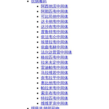
抗病毒药
阿西他滨中间体
阿那匹韦中间体
可比司他中间体
达卡他韦中间体
达沙布韦中间体
度鲁特韦中间体
依法韦仑中间体
埃替拉韦中间体
依曲韦林中间体
法尔达普雷中间体
格佐匹韦中间体
拉米夫定中间体
雷迪帕韦中间体
马拉维若中间体
奈韦拉平中间体
奥比他韦中间体
帕拉米韦中间体
索非布韦中间体
特拉匹韦中间体
维维罗克中间体
呼吸道/肺部药物