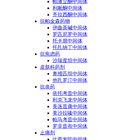
帕潘立酮中间体
利哌酮中间体
齐拉西酮中间体
抗帕金森药物
伊曲茶碱中间体
罗匹尼罗中间体
托卡朋中间体
托扎纳丁中间体
抗焦虑药
沙瑞度坦中间体
皮肤科药剂
奥维匹坦中间体
他扎罗汀中间体
抗炎药
依托考昔中间体
利克飞龙中间体
美洛昔康中间体
美沙拉嗪中间体
帕马考昔中间体
罗非昔布中间体
止痛剂
比西发啶中间体