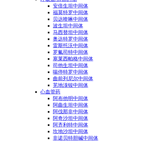
安倍生坦中间体
福莫特罗中间体
贝达喹啉中间体
波生坦中间体
马西替坦中间体
奥达特罗中间体
雷斯托沃中间体
罗氟司特中间体
塞莱西帕格中间体
司他生坦中间体
喘停特罗中间体
曲前列尼尔中间体
芜地溴铵中间体
心血管药
阿布他明中间体
阿曲生坦中间体
阿伐那非中间体
阿奇沙坦中间体
阿齐利特中间体
坎地沙坦中间体
非诺贝特胆碱中间体