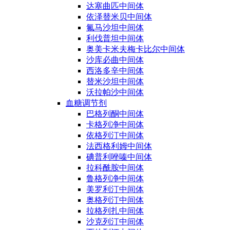
达塞曲匹中间体
依泽替米贝中间体
氟马沙坦中间体
利伐普坦中间体
奥美卡米夫梅卡比尔中间体
沙库必曲中间体
西洛多辛中间体
替米沙坦中间体
沃拉帕沙中间体
血糖调节剂
巴格列酮中间体
卡格列净中间体
依格列汀中间体
法西格利姆中间体
碘普利唑嗪中间体
拉科酰胺中间体
鲁格列净中间体
美罗利汀中间体
奥格列汀中间体
拉格列扎中间体
沙克列汀中间体