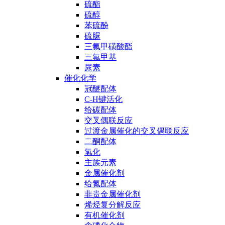
硫酯
硫醇
苯硫酚
硫脲
三氟甲磺酸酯
三氟甲基
尿素
催化化学
冠醚配体
C-H键活化
给碳配体
交叉偶联反应
过渡金属催化的交叉偶联反应
二酮配体
氢化
主族元素
金属催化剂
给氮配体
非贵金属催化剂
烯烃复分解反应
有机催化剂