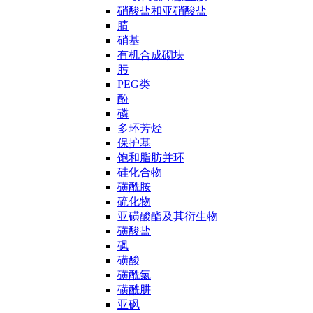
硝酸盐和亚硝酸盐
腈
硝基
有机合成砌块
肟
PEG类
酚
磷
多环芳烃
保护基
饱和脂肪并环
硅化合物
磺酰胺
硫化物
亚磺酸酯及其衍生物
磺酸盐
砜
磺酸
磺酰氯
磺酰肼
亚砜