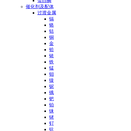
蛋白酶
催化剂及配体
过渡金属
镉
铬
钴
铜
金
铪
铱
铁
锰
钼
镍
铌
锇
钯
铂
铼
铑
钌
钪