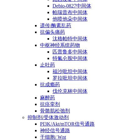
Debio-0827中间体
帕瑞昔布中间体
他喷他朵中间体
遗传/酶紊乱药
抗偏头痛药
汰格帕特中间体
中枢神经系统药物
匹普鲁多中间体
特氟仑胺中间体
止吐药
福沙吡坦中间体
罗拉吡坦中间体
抗成瘾药
伐伦克林中间体
麻醉药
抗痉挛剂
骨骼肌松弛剂
抑制剂/受体激动剂
PI3K/Akt/mTOR信号通路
神经信号通路
干细胞/ Wnt