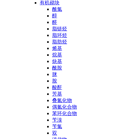
有机砌块
酰氯
醇
醛
脂链烃
脂环烃
脂肪烃
烯基
烷基
炔基
酰胺
脒
胺
酸酐
芳基
叠氮化物
偶氮化合物
苯环化合物
苄溴
苄氯
双