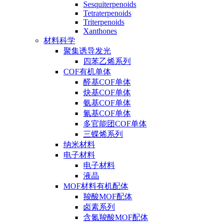
Sesquiterpenoids
Tetraterpenoids
Triterpenoids
Xanthones
材料科学
聚集诱导发光
四苯乙烯系列
COF有机单体
醛基COF单体
炔基COF单体
氨基COF单体
氰基COF单体
多官能团COF单体
三蝶烯系列
纳米材料
电子材料
电子材料
液晶
MOF材料有机配体
羧酸MOF配体
卤素系列
含氮羧酸MOF配体