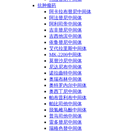
抗肿瘤药
阿卡拉布替尼中间体
阿法替尼中间体
阿利司帝中间体
吉非替尼中间体
吉西他滨中间体
依鲁替尼中间体
艾代拉里斯中间体
MK-2206中间体
莫替沙尼中间体
尼达尼布中间体
诺拉曲特中间体
奥瑞布林中间体
奥特罗内尔中间体
奥西丁尼中间体
帕布昔利布中间体
帕比司他中间体
脱氢雌马酚中间体
普马司他中间体
雷多替尼中间体
瑞格色替中间体