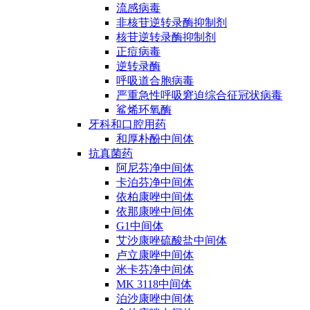
流感病毒
非核苷逆转录酶抑制剂
核苷逆转录酶抑制剂
正痘病毒
逆转录酶
呼吸道合胞病毒
严重急性呼吸窘迫综合征冠状病毒
鲨烯环氧酶
牙科和口腔用药
和厚朴酚中间体
抗真菌药
阿尼芬净中间体
卡泊芬净中间体
依柏康唑中间体
依那康唑中间体
G1中间体
艾沙康唑硫酸盐中间体
卢立康唑中间体
米卡芬净中间体
MK 3118中间体
泊沙康唑中间体