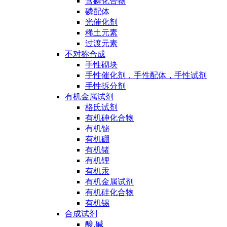
含磷化合物
磷配体
光催化剂
稀土元素
过渡元素
不对称合成
手性砌块
手性催化剂，手性配体，手性试剂
手性拆分剂
有机金属试剂
格氏试剂
有机砷化合物
有机铋
有机硼
有机锗
有机锂
有机汞
有机金属试剂
有机硅化合物
有机锡
合成试剂
酸,碱