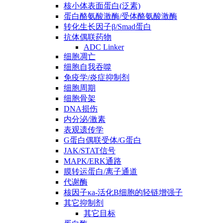
核小体表面蛋白(泛素)
蛋白酪氨酸激酶/受体酪氨酸激酶
转化生长因子β/Smad蛋白
抗体偶联药物
ADC Linker
细胞凋亡
细胞自我吞噬
免疫学/炎症抑制剂
细胞周期
细胞骨架
DNA损伤
内分泌/激素
表观遗传学
G蛋白偶联受体/G蛋白
JAK/STAT信号
MAPK/ERK通路
膜转运蛋白/离子通道
代谢酶
核因子κa-活化B细胞的轻链增强子
其它抑制剂
其它目标