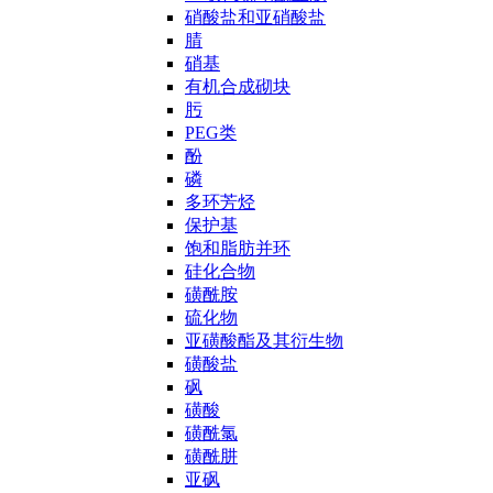
硝酸盐和亚硝酸盐
腈
硝基
有机合成砌块
肟
PEG类
酚
磷
多环芳烃
保护基
饱和脂肪并环
硅化合物
磺酰胺
硫化物
亚磺酸酯及其衍生物
磺酸盐
砜
磺酸
磺酰氯
磺酰肼
亚砜