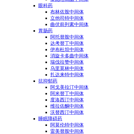
眼科药
布林佐胺中间体
立他司特中间体
曲伏前列素中间体
胃肠药
阿托替胺中间体
达考替丁中间体
伊布杜坦中间体
消旋卡多曲中间体
瑞伐拉赞中间体
乌里莫林中间体
扎达来特中间体
抗抑郁药
阿戈美拉汀中间体
阿米替丁中间体
度洛西汀中间体
维拉佐酮中间体
沃替西汀中间体
睡眠障碍药
阿莫伦特中间体
雷美替胺中间体