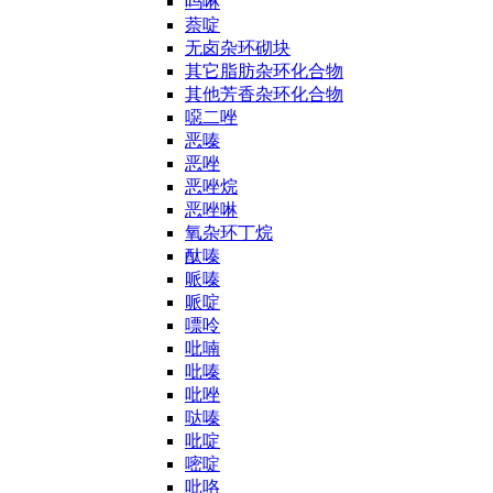
吗啉
萘啶
无卤杂环砌块
其它脂肪杂环化合物
其他芳香杂环化合物
噁二唑
恶嗪
恶唑
恶唑烷
恶唑啉
氧杂环丁烷
酞嗪
哌嗪
哌啶
嘌呤
吡喃
吡嗪
吡唑
哒嗪
吡啶
嘧啶
吡咯