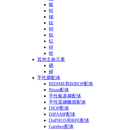
银
钽
锡
钛
钨
钒
钇
锌
锆
其他主族元素
硒
碲
手性膦配体
BIDIME和BIBOP配体
Binap配体
手性氨基膦配体
手性亚磷酰胺配体
DIOP配体
DIPAMP配体
DuPHOS和BPE配体
Garphos配体