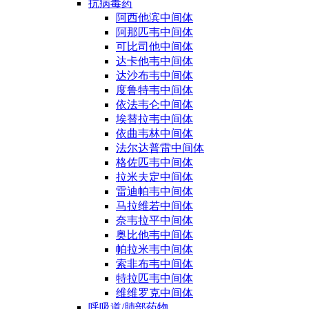
抗病毒药
阿西他滨中间体
阿那匹韦中间体
可比司他中间体
达卡他韦中间体
达沙布韦中间体
度鲁特韦中间体
依法韦仑中间体
埃替拉韦中间体
依曲韦林中间体
法尔达普雷中间体
格佐匹韦中间体
拉米夫定中间体
雷迪帕韦中间体
马拉维若中间体
奈韦拉平中间体
奥比他韦中间体
帕拉米韦中间体
索非布韦中间体
特拉匹韦中间体
维维罗克中间体
呼吸道/肺部药物