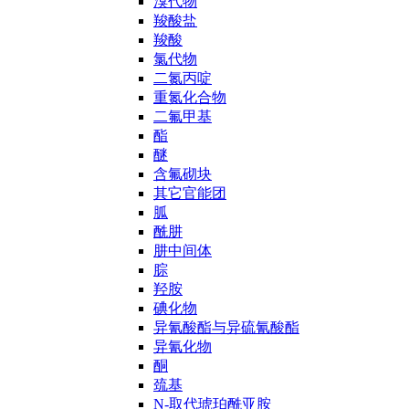
溴代物
羧酸盐
羧酸
氯代物
二氮丙啶
重氮化合物
二氟甲基
酯
醚
含氟砌块
其它官能团
胍
酰肼
肼中间体
腙
羟胺
碘化物
异氰酸酯与异硫氰酸酯
异氰化物
酮
巯基
N-取代琥珀酰亚胺