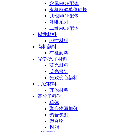
含氮MOF配体
有机框架单体砌块
其他MOF配体
卟啉系列
二维MOF配体
磁性材料
磁性材料
有机颜料
有机颜料
光学/光子材料
荧光材料
荧光探针
光致变色染料
其它材料
其他材料
高分子科学
单体
聚合物添加剂
聚合试剂
聚合物
树脂