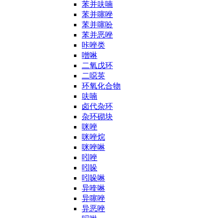
苯并呋喃
苯并噻唑
苯并噻吩
苯并恶唑
咔唑类
噌啉
二氧戊环
二噁英
环氧化合物
呋喃
卤代杂环
杂环砌块
咪唑
咪唑烷
咪唑啉
吲唑
吲哚
吲哚啉
异喹啉
异噻唑
异恶唑