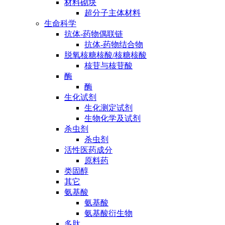
材料砌块
超分子主体材料
生命科学
抗体-药物偶联链
抗体-药物结合物
脱氧核糖核酸/核糖核酸
核苷与核苷酸
酶
酶
生化试剂
生化测定试剂
生物化学及试剂
杀虫剂
杀虫剂
活性医药成分
原料药
类固醇
其它
氨基酸
氨基酸
氨基酸衍生物
多肽