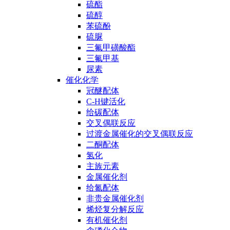
硫酯
硫醇
苯硫酚
硫脲
三氟甲磺酸酯
三氟甲基
尿素
催化化学
冠醚配体
C-H键活化
给碳配体
交叉偶联反应
过渡金属催化的交叉偶联反应
二酮配体
氢化
主族元素
金属催化剂
给氮配体
非贵金属催化剂
烯烃复分解反应
有机催化剂