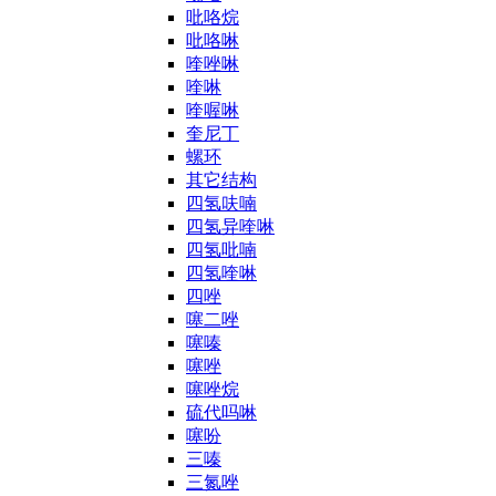
吡咯烷
吡咯啉
喹唑啉
喹啉
喹喔啉
奎尼丁
螺环
其它结构
四氢呋喃
四氢异喹啉
四氢吡喃
四氢喹啉
四唑
噻二唑
噻嗪
噻唑
噻唑烷
硫代吗啉
噻吩
三嗪
三氮唑