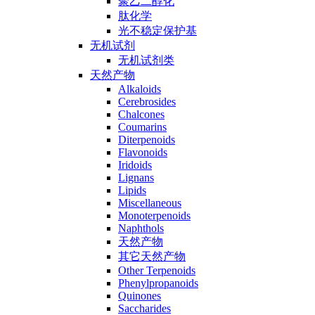
聚乙二醇化
肽化学
光不稳定保护基
无机试剂
无机试剂类
天然产物
Alkaloids
Cerebrosides
Chalcones
Coumarins
Diterpenoids
Flavonoids
Iridoids
Lignans
Lipids
Miscellaneous
Monoterpenoids
Naphthols
天然产物
其它天然产物
Other Terpenoids
Phenylpropanoids
Quinones
Saccharides