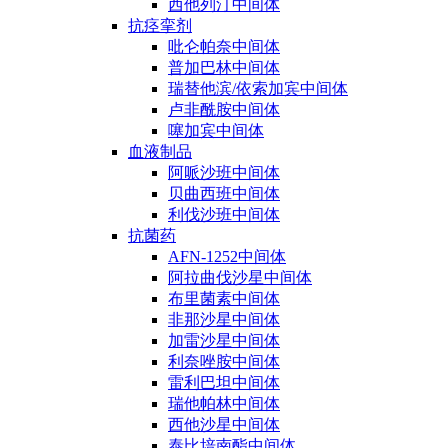
西他列汀中间体
抗痉挛剂
吡仑帕奈中间体
普加巴林中间体
瑞替他滨/依索加宾中间体
卢非酰胺中间体
噻加宾中间体
血液制品
阿哌沙班中间体
贝曲西班中间体
利伐沙班中间体
抗菌药
AFN-1252中间体
阿拉曲伐沙星中间体
布里菌素中间体
非那沙星中间体
加雷沙星中间体
利奈唑胺中间体
雷利巴坦中间体
瑞他帕林中间体
西他沙星中间体
泰比培南酯中间体