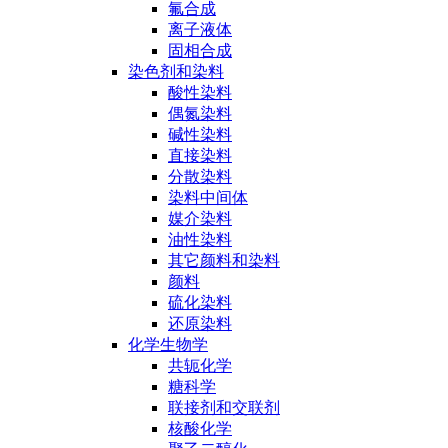
氟合成
离子液体
固相合成
染色剂和染料
酸性染料
偶氮染料
碱性染料
直接染料
分散染料
染料中间体
媒介染料
油性染料
其它颜料和染料
颜料
硫化染料
还原染料
化学生物学
共轭化学
糖科学
联接剂和交联剂
核酸化学