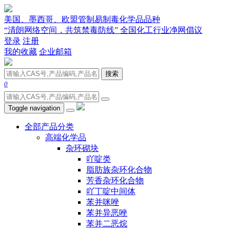
美国、墨西哥、欧盟管制易制毒化学品品种
“清朗网络空间，共筑禁毒防线” 全国化工行业净网倡议
登录
注册
我的收藏
企业邮箱
搜索
0
Toggle navigation
全部产品分类
高端化学品
杂环砌块
吖啶类
脂肪族杂环化合物
芳香杂环化合物
吖丁啶中间体
苯并咪唑
苯并异恶唑
苯并二恶烷