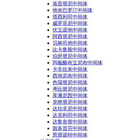
洛昔替尼中间体
他米巴罗汀中间体
塔西利司中间体
威罗菲尼中间体
伏立诺他中间体
阿西替尼中间体
贝林司他中间体
比卡鲁胺中间体
伯舒替尼中间体
丙氨酸布立尼布中间体
卡非佐米中间体
西地尼布中间体
色瑞替尼中间体
考比替尼中间体
库潘尼西中间体
克唑替尼中间体
达拉非尼中间体
达克利司中间体
达鲁舍替中间体
因多昔芬中间体
恩替诺特中间体