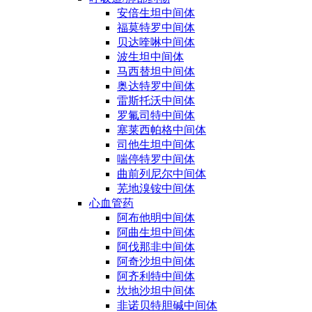
安倍生坦中间体
福莫特罗中间体
贝达喹啉中间体
波生坦中间体
马西替坦中间体
奥达特罗中间体
雷斯托沃中间体
罗氟司特中间体
塞莱西帕格中间体
司他生坦中间体
喘停特罗中间体
曲前列尼尔中间体
芜地溴铵中间体
心血管药
阿布他明中间体
阿曲生坦中间体
阿伐那非中间体
阿奇沙坦中间体
阿齐利特中间体
坎地沙坦中间体
非诺贝特胆碱中间体