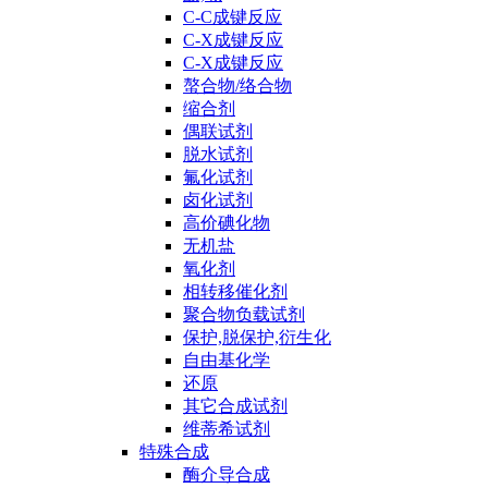
C-C成键反应
C-X成键反应
C-X成键反应
螯合物/络合物
缩合剂
偶联试剂
脱水试剂
氟化试剂
卤化试剂
高价碘化物
无机盐
氧化剂
相转移催化剂
聚合物负载试剂
保护,脱保护,衍生化
自由基化学
还原
其它合成试剂
维蒂希试剂
特殊合成
酶介导合成