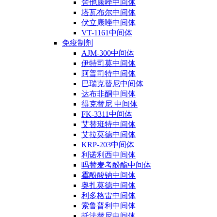
舍他康唑中间体
塔瓦布尔中间体
伏立康唑中间体
VT-1161中间体
免疫制剂
AJM-300中间体
伊特司莫中间体
阿普司特中间体
巴瑞克替尼中间体
达布非酮中间体
得克替尼 中间体
FK-3311中间体
艾替班特中间体
艾拉莫德中间体
KRP-203中间体
利诺利西中间体
吗替麦考酚酯中间体
霉酚酸钠中间体
奥扎莫德中间体
利多格雷中间体
索鲁普利中间体
托法替尼中间体