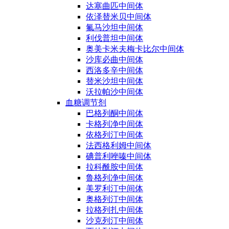
达塞曲匹中间体
依泽替米贝中间体
氟马沙坦中间体
利伐普坦中间体
奥美卡米夫梅卡比尔中间体
沙库必曲中间体
西洛多辛中间体
替米沙坦中间体
沃拉帕沙中间体
血糖调节剂
巴格列酮中间体
卡格列净中间体
依格列汀中间体
法西格利姆中间体
碘普利唑嗪中间体
拉科酰胺中间体
鲁格列净中间体
美罗利汀中间体
奥格列汀中间体
拉格列扎中间体
沙克列汀中间体