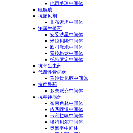
他司美琼中间体
电解质
抗痛风剂
非布索坦中间体
泌尿生殖药
安妥沙星中间体
米拉贝隆中间体
欧司哌米中间体
索拉格龙中间体
托特罗定中间体
抗寄生虫药
代谢性骨病药
马沙骨化醇中间体
抗痴呆药
多奈哌齐中间体
抗精神病药
布南色林中间体
依匹唑派中间体
卡利拉嗪中间体
埃特贝尔中间体
奥氮平中间体