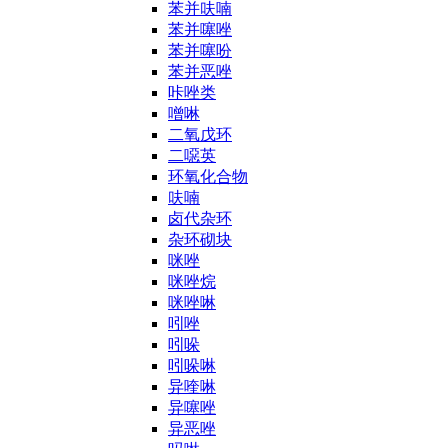
苯并呋喃
苯并噻唑
苯并噻吩
苯并恶唑
咔唑类
噌啉
二氧戊环
二噁英
环氧化合物
呋喃
卤代杂环
杂环砌块
咪唑
咪唑烷
咪唑啉
吲唑
吲哚
吲哚啉
异喹啉
异噻唑
异恶唑