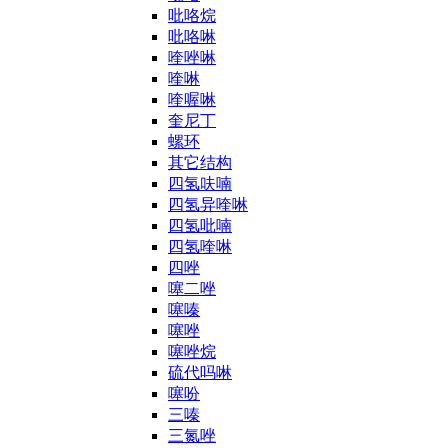
吡咯烷
吡咯啉
喹唑啉
喹啉
喹喔啉
奎尼丁
螺环
其它结构
四氢呋喃
四氢异喹啉
四氢吡喃
四氢喹啉
四唑
噻二唑
噻嗪
噻唑
噻唑烷
硫代吗啉
噻吩
三嗪
三氮唑