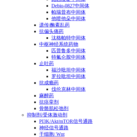
Debio-0827中间体
帕瑞昔布中间体
他喷他朵中间体
遗传/酶紊乱药
抗偏头痛药
汰格帕特中间体
中枢神经系统药物
匹普鲁多中间体
特氟仑胺中间体
止吐药
福沙吡坦中间体
罗拉吡坦中间体
抗成瘾药
伐伦克林中间体
麻醉药
抗痉挛剂
骨骼肌松弛剂
抑制剂/受体激动剂
PI3K/Akt/mTOR信号通路
神经信号通路
干细胞/ Wnt