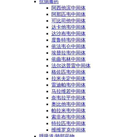
抗病毒药
阿西他滨中间体
阿那匹韦中间体
可比司他中间体
达卡他韦中间体
达沙布韦中间体
度鲁特韦中间体
依法韦仑中间体
埃替拉韦中间体
依曲韦林中间体
法尔达普雷中间体
格佐匹韦中间体
拉米夫定中间体
雷迪帕韦中间体
马拉维若中间体
奈韦拉平中间体
奥比他韦中间体
帕拉米韦中间体
索非布韦中间体
特拉匹韦中间体
维维罗克中间体
呼吸道/肺部药物