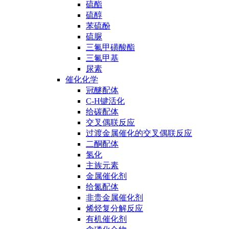
硫酯
硫醇
苯硫酚
硫脲
三氟甲磺酸酯
三氟甲基
尿素
催化化学
冠醚配体
C-H键活化
给碳配体
交叉偶联反应
过渡金属催化的交叉偶联反应
二酮配体
氢化
主族元素
金属催化剂
给氮配体
非贵金属催化剂
烯烃复分解反应
有机催化剂