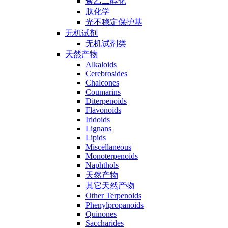
聚乙二醇化
肽化学
光不稳定保护基
无机试剂
无机试剂类
天然产物
Alkaloids
Cerebrosides
Chalcones
Coumarins
Diterpenoids
Flavonoids
Iridoids
Lignans
Lipids
Miscellaneous
Monoterpenoids
Naphthols
天然产物
其它天然产物
Other Terpenoids
Phenylpropanoids
Quinones
Saccharides