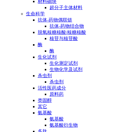
材料砌块
超分子主体材料
生命科学
抗体-药物偶联链
抗体-药物结合物
脱氧核糖核酸/核糖核酸
核苷与核苷酸
酶
酶
生化试剂
生化测定试剂
生物化学及试剂
杀虫剂
杀虫剂
活性医药成分
原料药
类固醇
其它
氨基酸
氨基酸
氨基酸衍生物
多肽