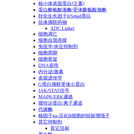
核小体表面蛋白(泛素)
蛋白酪氨酸激酶/受体酪氨酸激酶
转化生长因子β/Smad蛋白
抗体偶联药物
ADC Linker
细胞凋亡
细胞自我吞噬
免疫学/炎症抑制剂
细胞周期
细胞骨架
DNA损伤
内分泌/激素
表观遗传学
G蛋白偶联受体/G蛋白
JAK/STAT信号
MAPK/ERK通路
膜转运蛋白/离子通道
代谢酶
核因子κa-活化B细胞的轻链增强子
其它抑制剂
其它目标