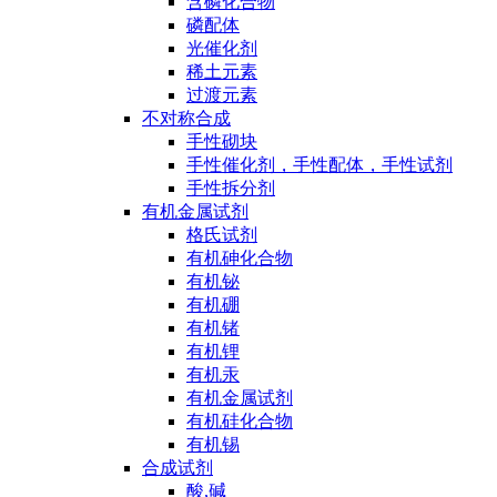
含磷化合物
磷配体
光催化剂
稀土元素
过渡元素
不对称合成
手性砌块
手性催化剂，手性配体，手性试剂
手性拆分剂
有机金属试剂
格氏试剂
有机砷化合物
有机铋
有机硼
有机锗
有机锂
有机汞
有机金属试剂
有机硅化合物
有机锡
合成试剂
酸,碱