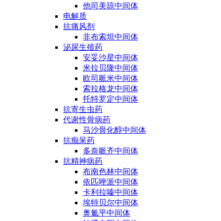
他司美琼中间体
电解质
抗痛风剂
非布索坦中间体
泌尿生殖药
安妥沙星中间体
米拉贝隆中间体
欧司哌米中间体
索拉格龙中间体
托特罗定中间体
抗寄生虫药
代谢性骨病药
马沙骨化醇中间体
抗痴呆药
多奈哌齐中间体
抗精神病药
布南色林中间体
依匹唑派中间体
卡利拉嗪中间体
埃特贝尔中间体
奥氮平中间体