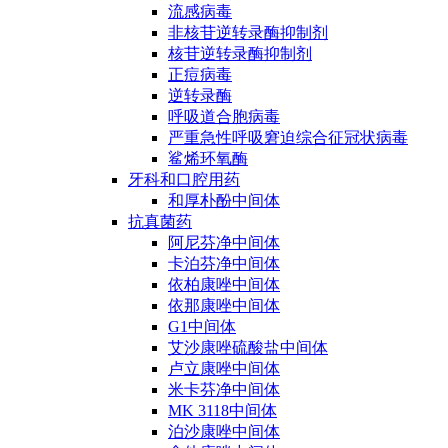
流感病毒
非核苷逆转录酶抑制剂
核苷逆转录酶抑制剂
正痘病毒
逆转录酶
呼吸道合胞病毒
严重急性呼吸窘迫综合征冠状病毒
鲨烯环氧酶
牙科和口腔用药
和厚朴酚中间体
抗真菌药
阿尼芬净中间体
卡泊芬净中间体
依柏康唑中间体
依那康唑中间体
G1中间体
艾沙康唑硫酸盐中间体
卢立康唑中间体
米卡芬净中间体
MK 3118中间体
泊沙康唑中间体