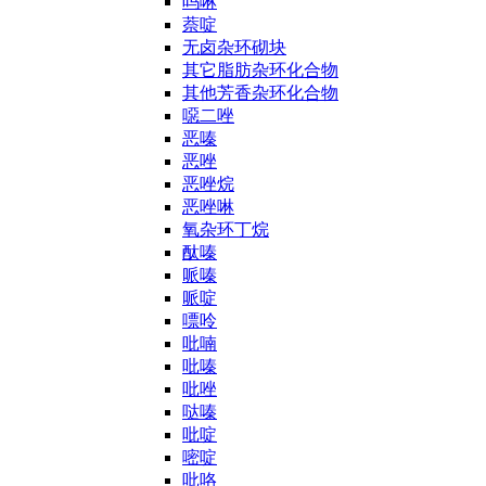
吗啉
萘啶
无卤杂环砌块
其它脂肪杂环化合物
其他芳香杂环化合物
噁二唑
恶嗪
恶唑
恶唑烷
恶唑啉
氧杂环丁烷
酞嗪
哌嗪
哌啶
嘌呤
吡喃
吡嗪
吡唑
哒嗪
吡啶
嘧啶
吡咯