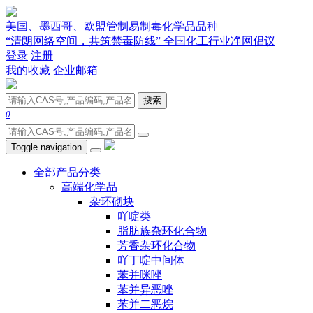
美国、墨西哥、欧盟管制易制毒化学品品种
“清朗网络空间，共筑禁毒防线” 全国化工行业净网倡议
登录
注册
我的收藏
企业邮箱
搜索
0
Toggle navigation
全部产品分类
高端化学品
杂环砌块
吖啶类
脂肪族杂环化合物
芳香杂环化合物
吖丁啶中间体
苯并咪唑
苯并异恶唑
苯并二恶烷