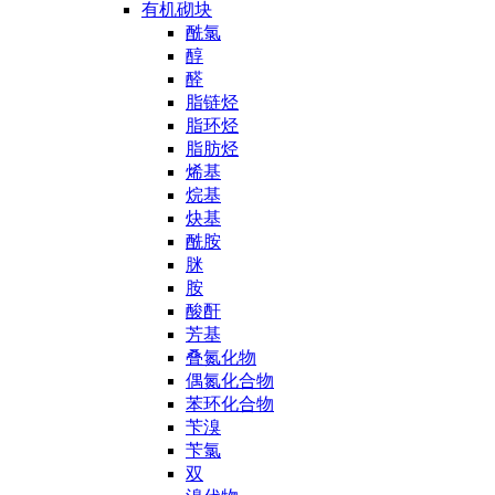
有机砌块
酰氯
醇
醛
脂链烃
脂环烃
脂肪烃
烯基
烷基
炔基
酰胺
脒
胺
酸酐
芳基
叠氮化物
偶氮化合物
苯环化合物
苄溴
苄氯
双