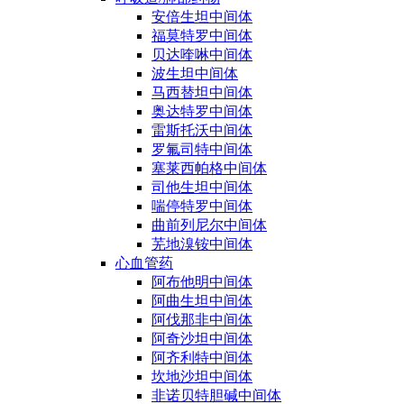
安倍生坦中间体
福莫特罗中间体
贝达喹啉中间体
波生坦中间体
马西替坦中间体
奥达特罗中间体
雷斯托沃中间体
罗氟司特中间体
塞莱西帕格中间体
司他生坦中间体
喘停特罗中间体
曲前列尼尔中间体
芜地溴铵中间体
心血管药
阿布他明中间体
阿曲生坦中间体
阿伐那非中间体
阿奇沙坦中间体
阿齐利特中间体
坎地沙坦中间体
非诺贝特胆碱中间体