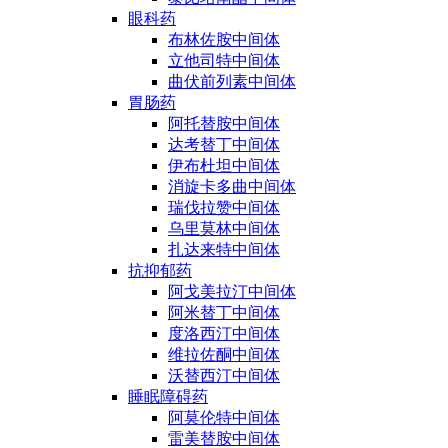
眼科药
布林佐胺中间体
立他司特中间体
曲伏前列素中间体
胃肠药
阿托替胺中间体
达考替丁中间体
伊布杜坦中间体
消旋卡多曲中间体
瑞伐拉赞中间体
乌里莫林中间体
扎达来特中间体
抗抑郁药
阿戈美拉汀中间体
阿米替丁中间体
度洛西汀中间体
维拉佐酮中间体
沃替西汀中间体
睡眠障碍药
阿莫伦特中间体
雷美替胺中间体