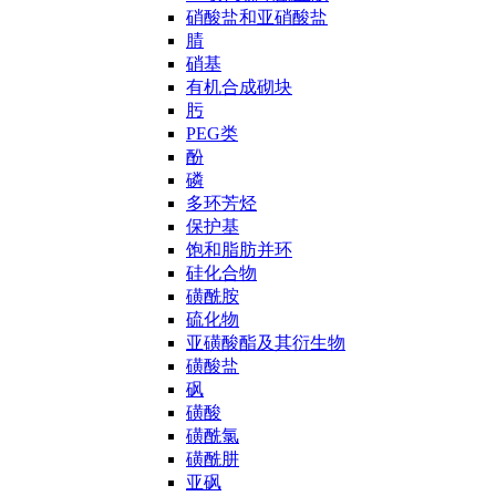
硝酸盐和亚硝酸盐
腈
硝基
有机合成砌块
肟
PEG类
酚
磷
多环芳烃
保护基
饱和脂肪并环
硅化合物
磺酰胺
硫化物
亚磺酸酯及其衍生物
磺酸盐
砜
磺酸
磺酰氯
磺酰肼
亚砜