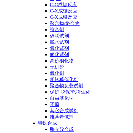
C-C成键反应
C-X成键反应
C-X成键反应
螯合物/络合物
缩合剂
偶联试剂
脱水试剂
氟化试剂
卤化试剂
高价碘化物
无机盐
氧化剂
相转移催化剂
聚合物负载试剂
保护,脱保护,衍生化
自由基化学
还原
其它合成试剂
维蒂希试剂
特殊合成
酶介导合成