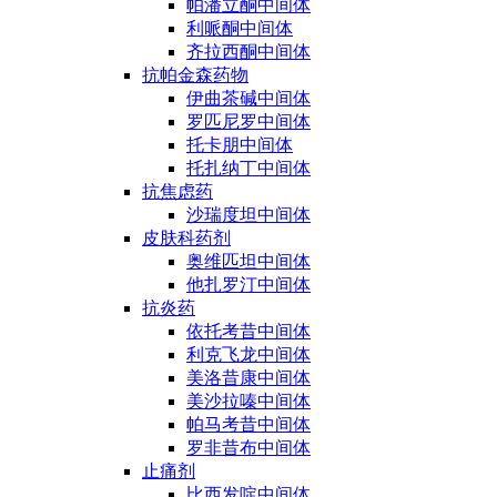
帕潘立酮中间体
利哌酮中间体
齐拉西酮中间体
抗帕金森药物
伊曲茶碱中间体
罗匹尼罗中间体
托卡朋中间体
托扎纳丁中间体
抗焦虑药
沙瑞度坦中间体
皮肤科药剂
奥维匹坦中间体
他扎罗汀中间体
抗炎药
依托考昔中间体
利克飞龙中间体
美洛昔康中间体
美沙拉嗪中间体
帕马考昔中间体
罗非昔布中间体
止痛剂
比西发啶中间体