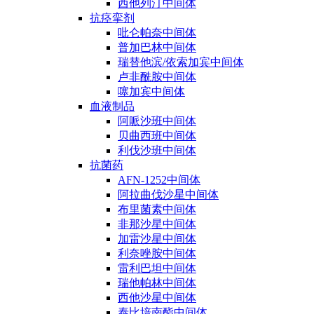
西他列汀中间体
抗痉挛剂
吡仑帕奈中间体
普加巴林中间体
瑞替他滨/依索加宾中间体
卢非酰胺中间体
噻加宾中间体
血液制品
阿哌沙班中间体
贝曲西班中间体
利伐沙班中间体
抗菌药
AFN-1252中间体
阿拉曲伐沙星中间体
布里菌素中间体
非那沙星中间体
加雷沙星中间体
利奈唑胺中间体
雷利巴坦中间体
瑞他帕林中间体
西他沙星中间体
泰比培南酯中间体