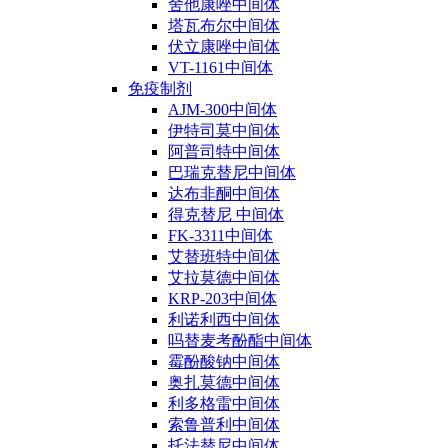
舍他康唑中间体
塔瓦布尔中间体
伏立康唑中间体
VT-1161中间体
免疫制剂
AJM-300中间体
伊特司莫中间体
阿普司特中间体
巴瑞克替尼中间体
达布非酮中间体
得克替尼 中间体
FK-3311中间体
艾替班特中间体
艾拉莫德中间体
KRP-203中间体
利诺利西中间体
吗替麦考酚酯中间体
霉酚酸钠中间体
奥扎莫德中间体
利多格雷中间体
索鲁普利中间体
托法替尼中间体