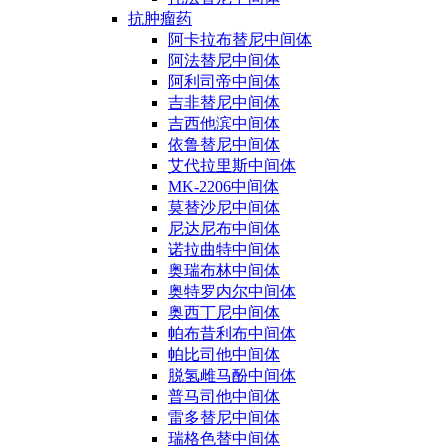
抗肿瘤药
阿卡拉布替尼中间体
阿法替尼中间体
阿利司帝中间体
吉非替尼中间体
吉西他滨中间体
依鲁替尼中间体
艾代拉里斯中间体
MK-2206中间体
莫替沙尼中间体
尼达尼布中间体
诺拉曲特中间体
奥瑞布林中间体
奥特罗内尔中间体
奥西丁尼中间体
帕布昔利布中间体
帕比司他中间体
脱氢雌马酚中间体
普马司他中间体
雷多替尼中间体
瑞格色替中间体