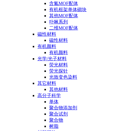
含氮MOF配体
有机框架单体砌块
其他MOF配体
卟啉系列
二维MOF配体
磁性材料
磁性材料
有机颜料
有机颜料
光学/光子材料
荧光材料
荧光探针
光致变色染料
其它材料
其他材料
高分子科学
单体
聚合物添加剂
聚合试剂
聚合物
树脂