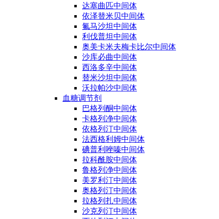
达塞曲匹中间体
依泽替米贝中间体
氟马沙坦中间体
利伐普坦中间体
奥美卡米夫梅卡比尔中间体
沙库必曲中间体
西洛多辛中间体
替米沙坦中间体
沃拉帕沙中间体
血糖调节剂
巴格列酮中间体
卡格列净中间体
依格列汀中间体
法西格利姆中间体
碘普利唑嗪中间体
拉科酰胺中间体
鲁格列净中间体
美罗利汀中间体
奥格列汀中间体
拉格列扎中间体
沙克列汀中间体