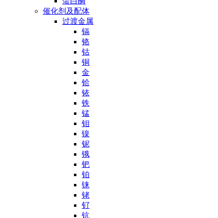
蛋白酶
催化剂及配体
过渡金属
镉
铬
钴
铜
金
铪
铱
铁
锰
钼
镍
铌
锇
钯
铂
铼
铑
钌
钪