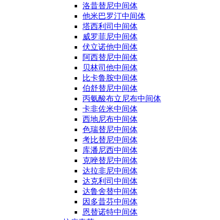
洛昔替尼中间体
他米巴罗汀中间体
塔西利司中间体
威罗菲尼中间体
伏立诺他中间体
阿西替尼中间体
贝林司他中间体
比卡鲁胺中间体
伯舒替尼中间体
丙氨酸布立尼布中间体
卡非佐米中间体
西地尼布中间体
色瑞替尼中间体
考比替尼中间体
库潘尼西中间体
克唑替尼中间体
达拉非尼中间体
达克利司中间体
达鲁舍替中间体
因多昔芬中间体
恩替诺特中间体