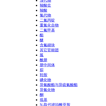
溴代物
羧酸盐
羧酸
氯代物
二氮丙啶
重氮化合物
二氟甲基
酯
醚
含氟砌块
其它官能团
胍
酰肼
肼中间体
腙
羟胺
碘化物
异氰酸酯与异硫氰酸酯
异氰化物
酮
巯基
N-取代琥珀酰亚胺