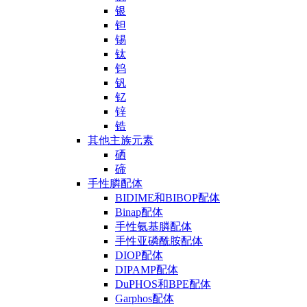
银
钽
锡
钛
钨
钒
钇
锌
锆
其他主族元素
硒
碲
手性膦配体
BIDIME和BIBOP配体
Binap配体
手性氨基膦配体
手性亚磷酰胺配体
DIOP配体
DIPAMP配体
DuPHOS和BPE配体
Garphos配体