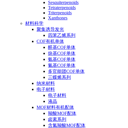
Sesquiterpenoids
Tetraterpenoids
Triterpenoids
Xanthones
材料科学
聚集诱导发光
四苯乙烯系列
COF有机单体
醛基COF单体
炔基COF单体
氨基COF单体
氰基COF单体
多官能团COF单体
三蝶烯系列
纳米材料
电子材料
电子材料
液晶
MOF材料有机配体
羧酸MOF配体
卤素系列
含氮羧酸MOF配体