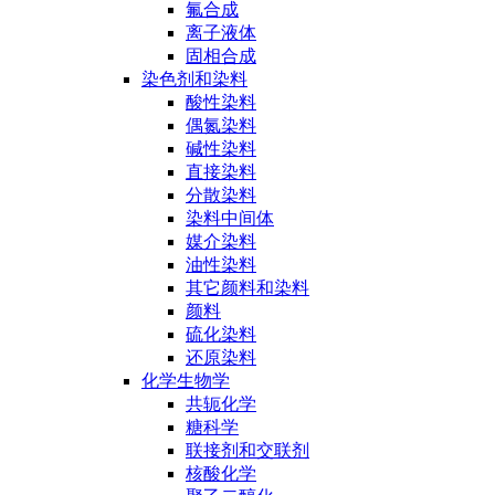
氟合成
离子液体
固相合成
染色剂和染料
酸性染料
偶氮染料
碱性染料
直接染料
分散染料
染料中间体
媒介染料
油性染料
其它颜料和染料
颜料
硫化染料
还原染料
化学生物学
共轭化学
糖科学
联接剂和交联剂
核酸化学