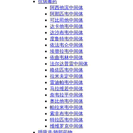
抗病毒药
阿西他滨中间体
阿那匹韦中间体
可比司他中间体
达卡他韦中间体
达沙布韦中间体
度鲁特韦中间体
依法韦仑中间体
埃替拉韦中间体
依曲韦林中间体
法尔达普雷中间体
格佐匹韦中间体
拉米夫定中间体
雷迪帕韦中间体
马拉维若中间体
奈韦拉平中间体
奥比他韦中间体
帕拉米韦中间体
索非布韦中间体
特拉匹韦中间体
维维罗克中间体
呼吸道/肺部药物