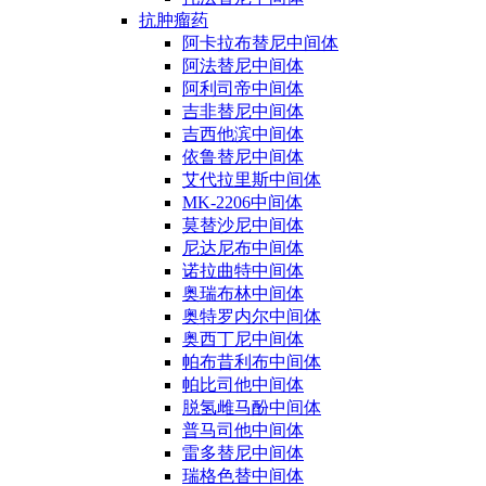
抗肿瘤药
阿卡拉布替尼中间体
阿法替尼中间体
阿利司帝中间体
吉非替尼中间体
吉西他滨中间体
依鲁替尼中间体
艾代拉里斯中间体
MK-2206中间体
莫替沙尼中间体
尼达尼布中间体
诺拉曲特中间体
奥瑞布林中间体
奥特罗内尔中间体
奥西丁尼中间体
帕布昔利布中间体
帕比司他中间体
脱氢雌马酚中间体
普马司他中间体
雷多替尼中间体
瑞格色替中间体