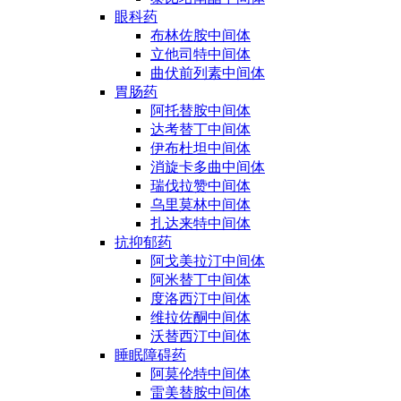
眼科药
布林佐胺中间体
立他司特中间体
曲伏前列素中间体
胃肠药
阿托替胺中间体
达考替丁中间体
伊布杜坦中间体
消旋卡多曲中间体
瑞伐拉赞中间体
乌里莫林中间体
扎达来特中间体
抗抑郁药
阿戈美拉汀中间体
阿米替丁中间体
度洛西汀中间体
维拉佐酮中间体
沃替西汀中间体
睡眠障碍药
阿莫伦特中间体
雷美替胺中间体