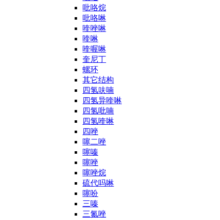
吡咯烷
吡咯啉
喹唑啉
喹啉
喹喔啉
奎尼丁
螺环
其它结构
四氢呋喃
四氢异喹啉
四氢吡喃
四氢喹啉
四唑
噻二唑
噻嗪
噻唑
噻唑烷
硫代吗啉
噻吩
三嗪
三氮唑