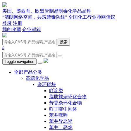
美国、墨西哥、欧盟管制易制毒化学品品种
“清朗网络空间，共筑禁毒防线” 全国化工行业净网倡议
登录
注册
我的收藏
企业邮箱
搜索
0
Toggle navigation
全部产品分类
高端化学品
杂环砌块
吖啶类
脂肪族杂环化合物
芳香杂环化合物
吖丁啶中间体
苯并咪唑
苯并异恶唑
苯并二恶烷