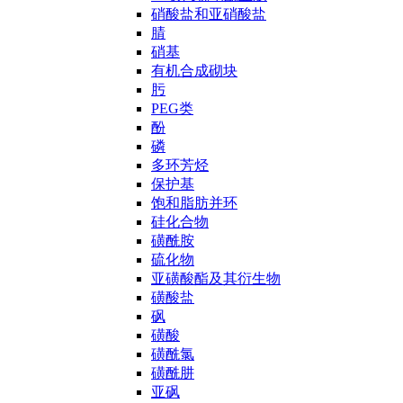
硝酸盐和亚硝酸盐
腈
硝基
有机合成砌块
肟
PEG类
酚
磷
多环芳烃
保护基
饱和脂肪并环
硅化合物
磺酰胺
硫化物
亚磺酸酯及其衍生物
磺酸盐
砜
磺酸
磺酰氯
磺酰肼
亚砜