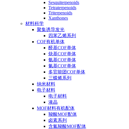
Sesquiterpenoids
Tetraterpenoids
Triterpenoids
Xanthones
材料科学
聚集诱导发光
四苯乙烯系列
COF有机单体
醛基COF单体
炔基COF单体
氨基COF单体
氰基COF单体
多官能团COF单体
三蝶烯系列
纳米材料
电子材料
电子材料
液晶
MOF材料有机配体
羧酸MOF配体
卤素系列
含氮羧酸MOF配体