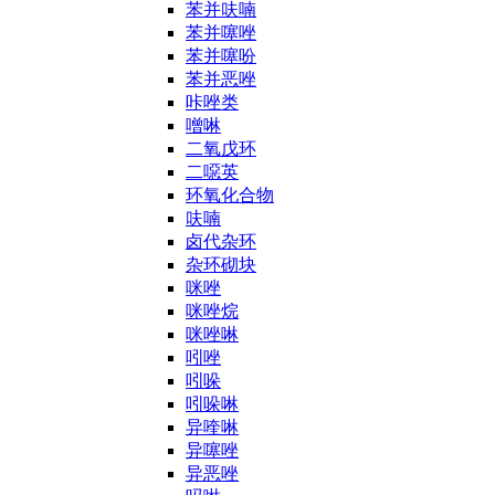
苯并呋喃
苯并噻唑
苯并噻吩
苯并恶唑
咔唑类
噌啉
二氧戊环
二噁英
环氧化合物
呋喃
卤代杂环
杂环砌块
咪唑
咪唑烷
咪唑啉
吲唑
吲哚
吲哚啉
异喹啉
异噻唑
异恶唑