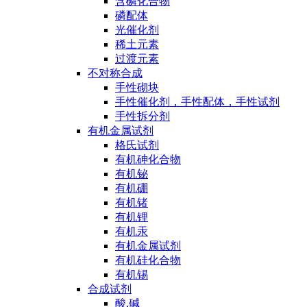
含磷化合物
磷配体
光催化剂
稀土元素
过渡元素
不对称合成
手性砌块
手性催化剂，手性配体，手性试剂
手性拆分剂
有机金属试剂
格氏试剂
有机砷化合物
有机铋
有机硼
有机锗
有机锂
有机汞
有机金属试剂
有机硅化合物
有机锡
合成试剂
酸,碱