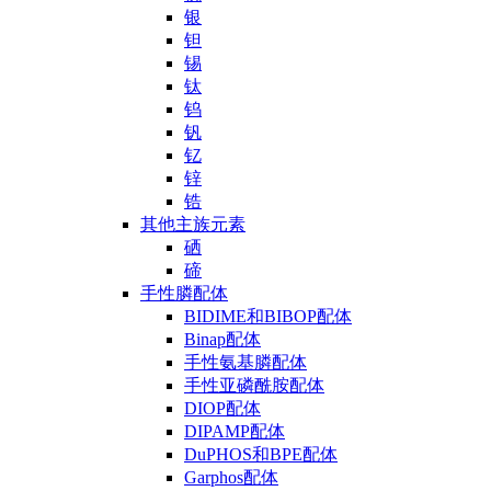
银
钽
锡
钛
钨
钒
钇
锌
锆
其他主族元素
硒
碲
手性膦配体
BIDIME和BIBOP配体
Binap配体
手性氨基膦配体
手性亚磷酰胺配体
DIOP配体
DIPAMP配体
DuPHOS和BPE配体
Garphos配体