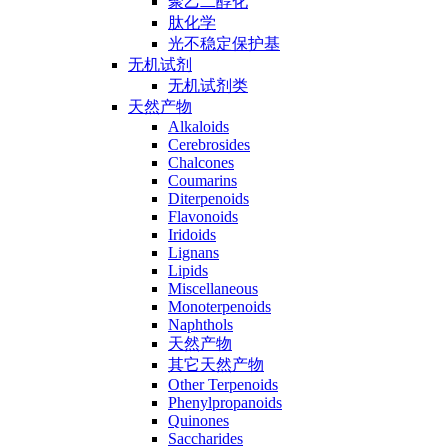
聚乙二醇化
肽化学
光不稳定保护基
无机试剂
无机试剂类
天然产物
Alkaloids
Cerebrosides
Chalcones
Coumarins
Diterpenoids
Flavonoids
Iridoids
Lignans
Lipids
Miscellaneous
Monoterpenoids
Naphthols
天然产物
其它天然产物
Other Terpenoids
Phenylpropanoids
Quinones
Saccharides