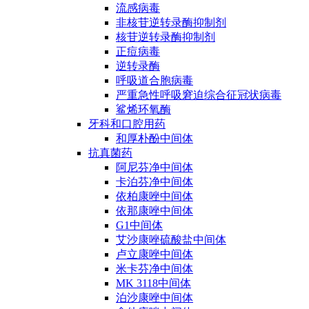
流感病毒
非核苷逆转录酶抑制剂
核苷逆转录酶抑制剂
正痘病毒
逆转录酶
呼吸道合胞病毒
严重急性呼吸窘迫综合征冠状病毒
鲨烯环氧酶
牙科和口腔用药
和厚朴酚中间体
抗真菌药
阿尼芬净中间体
卡泊芬净中间体
依柏康唑中间体
依那康唑中间体
G1中间体
艾沙康唑硫酸盐中间体
卢立康唑中间体
米卡芬净中间体
MK 3118中间体
泊沙康唑中间体