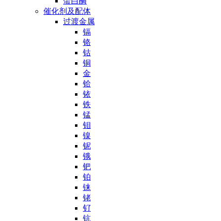
蛋白酶
催化剂及配体
过渡金属
镉
铬
钴
铜
金
铪
铱
铁
锰
钼
镍
铌
锇
钯
铂
铼
铑
钌
钪