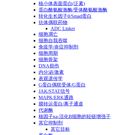
核小体表面蛋白(泛素)
蛋白酪氨酸激酶/受体酪氨酸激酶
转化生长因子β/Smad蛋白
抗体偶联药物
ADC Linker
细胞凋亡
细胞自我吞噬
免疫学/炎症抑制剂
细胞周期
细胞骨架
DNA损伤
内分泌/激素
表观遗传学
G蛋白偶联受体/G蛋白
JAK/STAT信号
MAPK/ERK通路
膜转运蛋白/离子通道
代谢酶
核因子κa-活化B细胞的轻链增强子
其它抑制剂
其它目标