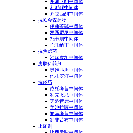
帕潘立酮中间体
利哌酮中间体
齐拉西酮中间体
抗帕金森药物
伊曲茶碱中间体
罗匹尼罗中间体
托卡朋中间体
托扎纳丁中间体
抗焦虑药
沙瑞度坦中间体
皮肤科药剂
奥维匹坦中间体
他扎罗汀中间体
抗炎药
依托考昔中间体
利克飞龙中间体
美洛昔康中间体
美沙拉嗪中间体
帕马考昔中间体
罗非昔布中间体
止痛剂
比西发啶中间体