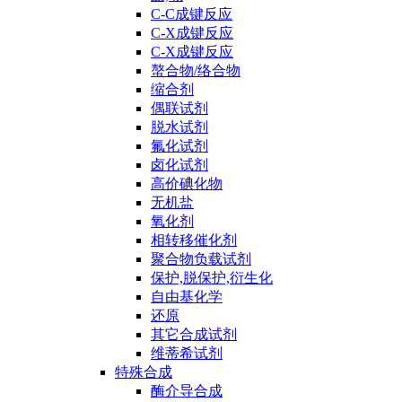
C-C成键反应
C-X成键反应
C-X成键反应
螯合物/络合物
缩合剂
偶联试剂
脱水试剂
氟化试剂
卤化试剂
高价碘化物
无机盐
氧化剂
相转移催化剂
聚合物负载试剂
保护,脱保护,衍生化
自由基化学
还原
其它合成试剂
维蒂希试剂
特殊合成
酶介导合成