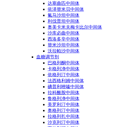
达塞曲匹中间体
依泽替米贝中间体
氟马沙坦中间体
利伐普坦中间体
奥美卡米夫梅卡比尔中间体
沙库必曲中间体
西洛多辛中间体
替米沙坦中间体
沃拉帕沙中间体
血糖调节剂
巴格列酮中间体
卡格列净中间体
依格列汀中间体
法西格利姆中间体
碘普利唑嗪中间体
拉科酰胺中间体
鲁格列净中间体
美罗利汀中间体
奥格列汀中间体
拉格列扎中间体
沙克列汀中间体