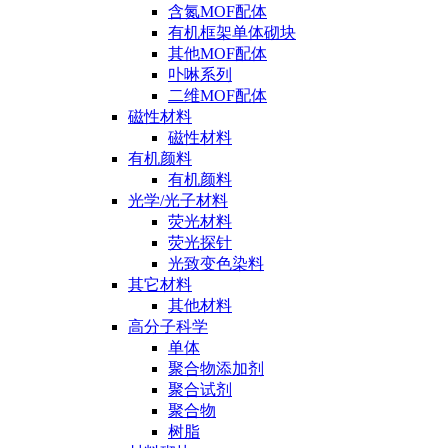
含氮MOF配体
有机框架单体砌块
其他MOF配体
卟啉系列
二维MOF配体
磁性材料
磁性材料
有机颜料
有机颜料
光学/光子材料
荧光材料
荧光探针
光致变色染料
其它材料
其他材料
高分子科学
单体
聚合物添加剂
聚合试剂
聚合物
树脂