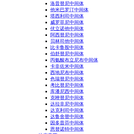
洛昔替尼中间体
他米巴罗汀中间体
塔西利司中间体
威罗菲尼中间体
伏立诺他中间体
阿西替尼中间体
贝林司他中间体
比卡鲁胺中间体
伯舒替尼中间体
丙氨酸布立尼布中间体
卡非佐米中间体
西地尼布中间体
色瑞替尼中间体
考比替尼中间体
库潘尼西中间体
克唑替尼中间体
达拉非尼中间体
达克利司中间体
达鲁舍替中间体
因多昔芬中间体
恩替诺特中间体