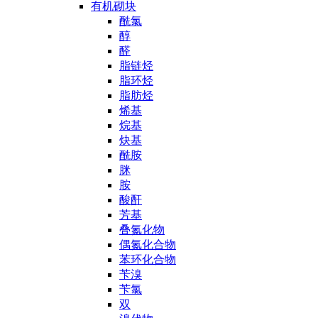
有机砌块
酰氯
醇
醛
脂链烃
脂环烃
脂肪烃
烯基
烷基
炔基
酰胺
脒
胺
酸酐
芳基
叠氮化物
偶氮化合物
苯环化合物
苄溴
苄氯
双