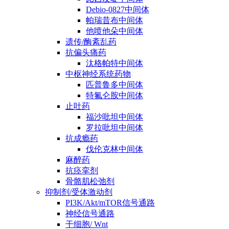
Debio-0827中间体
帕瑞昔布中间体
他喷他朵中间体
遗传/酶紊乱药
抗偏头痛药
汰格帕特中间体
中枢神经系统药物
匹普鲁多中间体
特氟仑胺中间体
止吐药
福沙吡坦中间体
罗拉吡坦中间体
抗成瘾药
伐伦克林中间体
麻醉药
抗痉挛剂
骨骼肌松弛剂
抑制剂/受体激动剂
PI3K/Akt/mTOR信号通路
神经信号通路
干细胞/ Wnt