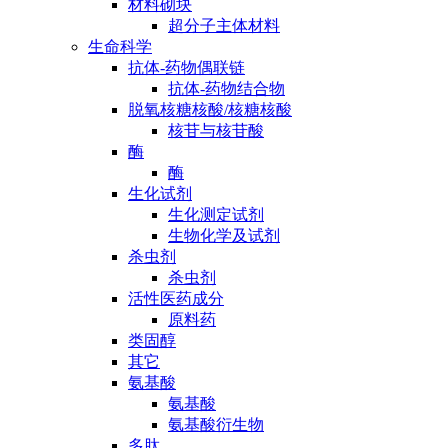
材料砌块
超分子主体材料
生命科学
抗体-药物偶联链
抗体-药物结合物
脱氧核糖核酸/核糖核酸
核苷与核苷酸
酶
酶
生化试剂
生化测定试剂
生物化学及试剂
杀虫剂
杀虫剂
活性医药成分
原料药
类固醇
其它
氨基酸
氨基酸
氨基酸衍生物
多肽