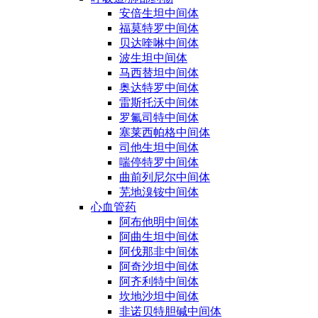
安倍生坦中间体
福莫特罗中间体
贝达喹啉中间体
波生坦中间体
马西替坦中间体
奥达特罗中间体
雷斯托沃中间体
罗氟司特中间体
塞莱西帕格中间体
司他生坦中间体
喘停特罗中间体
曲前列尼尔中间体
芜地溴铵中间体
心血管药
阿布他明中间体
阿曲生坦中间体
阿伐那非中间体
阿奇沙坦中间体
阿齐利特中间体
坎地沙坦中间体
非诺贝特胆碱中间体