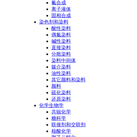
氟合成
离子液体
固相合成
染色剂和染料
酸性染料
偶氮染料
碱性染料
直接染料
分散染料
染料中间体
媒介染料
油性染料
其它颜料和染料
颜料
硫化染料
还原染料
化学生物学
共轭化学
糖科学
联接剂和交联剂
核酸化学