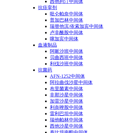
西他列汀中间体
抗痉挛剂
吡仑帕奈中间体
普加巴林中间体
瑞替他滨/依索加宾中间体
卢非酰胺中间体
噻加宾中间体
血液制品
阿哌沙班中间体
贝曲西班中间体
利伐沙班中间体
抗菌药
AFN-1252中间体
阿拉曲伐沙星中间体
布里菌素中间体
非那沙星中间体
加雷沙星中间体
利奈唑胺中间体
雷利巴坦中间体
瑞他帕林中间体
西他沙星中间体
泰比培南酯中间体