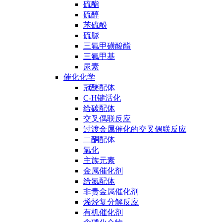
硫酯
硫醇
苯硫酚
硫脲
三氟甲磺酸酯
三氟甲基
尿素
催化化学
冠醚配体
C-H键活化
给碳配体
交叉偶联反应
过渡金属催化的交叉偶联反应
二酮配体
氢化
主族元素
金属催化剂
给氮配体
非贵金属催化剂
烯烃复分解反应
有机催化剂