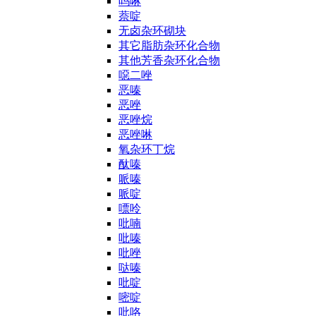
吗啉
萘啶
无卤杂环砌块
其它脂肪杂环化合物
其他芳香杂环化合物
噁二唑
恶嗪
恶唑
恶唑烷
恶唑啉
氧杂环丁烷
酞嗪
哌嗪
哌啶
嘌呤
吡喃
吡嗪
吡唑
哒嗪
吡啶
嘧啶
吡咯