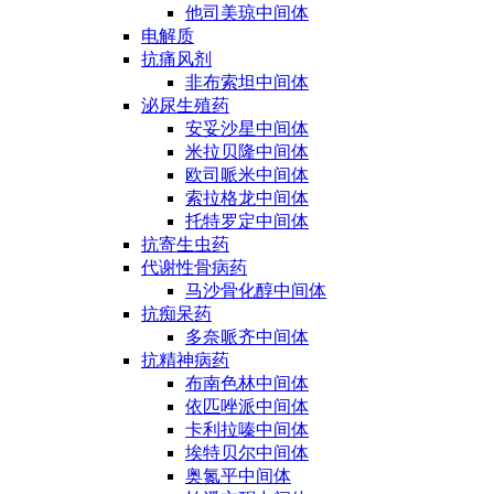
他司美琼中间体
电解质
抗痛风剂
非布索坦中间体
泌尿生殖药
安妥沙星中间体
米拉贝隆中间体
欧司哌米中间体
索拉格龙中间体
托特罗定中间体
抗寄生虫药
代谢性骨病药
马沙骨化醇中间体
抗痴呆药
多奈哌齐中间体
抗精神病药
布南色林中间体
依匹唑派中间体
卡利拉嗪中间体
埃特贝尔中间体
奥氮平中间体