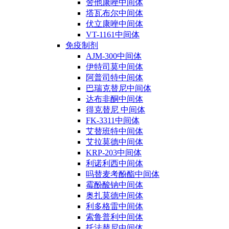
舍他康唑中间体
塔瓦布尔中间体
伏立康唑中间体
VT-1161中间体
免疫制剂
AJM-300中间体
伊特司莫中间体
阿普司特中间体
巴瑞克替尼中间体
达布非酮中间体
得克替尼 中间体
FK-3311中间体
艾替班特中间体
艾拉莫德中间体
KRP-203中间体
利诺利西中间体
吗替麦考酚酯中间体
霉酚酸钠中间体
奥扎莫德中间体
利多格雷中间体
索鲁普利中间体
托法替尼中间体