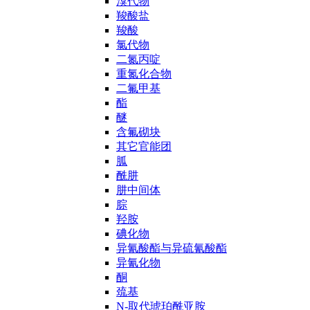
溴代物
羧酸盐
羧酸
氯代物
二氮丙啶
重氮化合物
二氟甲基
酯
醚
含氟砌块
其它官能团
胍
酰肼
肼中间体
腙
羟胺
碘化物
异氰酸酯与异硫氰酸酯
异氰化物
酮
巯基
N-取代琥珀酰亚胺