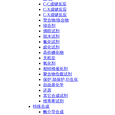
C-C成键反应
C-X成键反应
C-X成键反应
螯合物/络合物
缩合剂
偶联试剂
脱水试剂
氟化试剂
卤化试剂
高价碘化物
无机盐
氧化剂
相转移催化剂
聚合物负载试剂
保护,脱保护,衍生化
自由基化学
还原
其它合成试剂
维蒂希试剂
特殊合成
酶介导合成