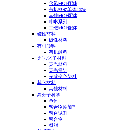
含氮MOF配体
有机框架单体砌块
其他MOF配体
卟啉系列
二维MOF配体
磁性材料
磁性材料
有机颜料
有机颜料
光学/光子材料
荧光材料
荧光探针
光致变色染料
其它材料
其他材料
高分子科学
单体
聚合物添加剂
聚合试剂
聚合物
树脂