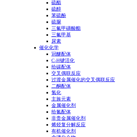
硫酯
硫醇
苯硫酚
硫脲
三氟甲磺酸酯
三氟甲基
尿素
催化化学
冠醚配体
C-H键活化
给碳配体
交叉偶联反应
过渡金属催化的交叉偶联反应
二酮配体
氢化
主族元素
金属催化剂
给氮配体
非贵金属催化剂
烯烃复分解反应
有机催化剂