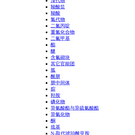
溴代物
羧酸盐
羧酸
氯代物
二氮丙啶
重氮化合物
二氟甲基
酯
醚
含氟砌块
其它官能团
胍
酰肼
肼中间体
腙
羟胺
碘化物
异氰酸酯与异硫氰酸酯
异氰化物
酮
巯基
N-取代琥珀酰亚胺