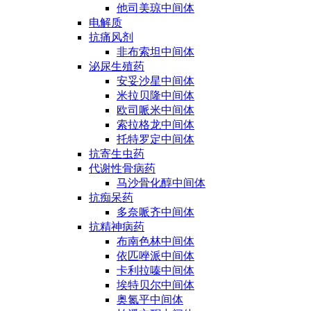
他司美琼中间体
电解质
抗痛风剂
非布索坦中间体
泌尿生殖药
安妥沙星中间体
米拉贝隆中间体
欧司哌米中间体
索拉格龙中间体
托特罗定中间体
抗寄生虫药
代谢性骨病药
马沙骨化醇中间体
抗痴呆药
多奈哌齐中间体
抗精神病药
布南色林中间体
依匹唑派中间体
卡利拉嗪中间体
埃特贝尔中间体
奥氮平中间体