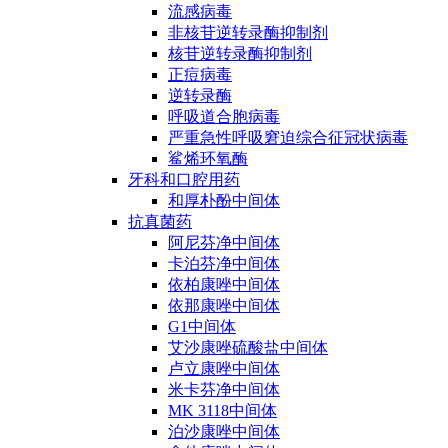
流感病毒
非核苷逆转录酶抑制剂
核苷逆转录酶抑制剂
正痘病毒
逆转录酶
呼吸道合胞病毒
严重急性呼吸窘迫综合征冠状病毒
鲨烯环氧酶
牙科和口腔用药
和厚朴酚中间体
抗真菌药
阿尼芬净中间体
卡泊芬净中间体
依柏康唑中间体
依那康唑中间体
G1中间体
艾沙康唑硫酸盐中间体
卢立康唑中间体
米卡芬净中间体
MK 3118中间体
泊沙康唑中间体