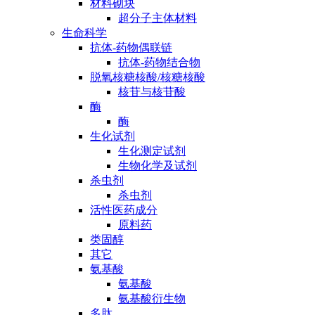
材料砌块
超分子主体材料
生命科学
抗体-药物偶联链
抗体-药物结合物
脱氧核糖核酸/核糖核酸
核苷与核苷酸
酶
酶
生化试剂
生化测定试剂
生物化学及试剂
杀虫剂
杀虫剂
活性医药成分
原料药
类固醇
其它
氨基酸
氨基酸
氨基酸衍生物
多肽