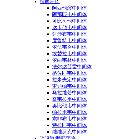
抗病毒药
阿西他滨中间体
阿那匹韦中间体
可比司他中间体
达卡他韦中间体
达沙布韦中间体
度鲁特韦中间体
依法韦仑中间体
埃替拉韦中间体
依曲韦林中间体
法尔达普雷中间体
格佐匹韦中间体
拉米夫定中间体
雷迪帕韦中间体
马拉维若中间体
奈韦拉平中间体
奥比他韦中间体
帕拉米韦中间体
索非布韦中间体
特拉匹韦中间体
维维罗克中间体
呼吸道/肺部药物