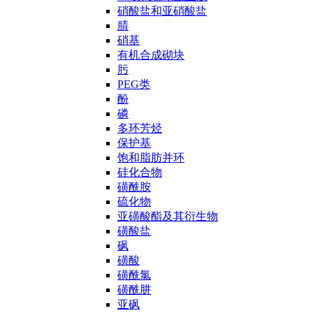
硝酸盐和亚硝酸盐
腈
硝基
有机合成砌块
肟
PEG类
酚
磷
多环芳烃
保护基
饱和脂肪并环
硅化合物
磺酰胺
硫化物
亚磺酸酯及其衍生物
磺酸盐
砜
磺酸
磺酰氯
磺酰肼
亚砜