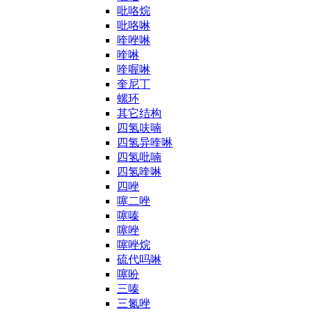
吡咯烷
吡咯啉
喹唑啉
喹啉
喹喔啉
奎尼丁
螺环
其它结构
四氢呋喃
四氢异喹啉
四氢吡喃
四氢喹啉
四唑
噻二唑
噻嗪
噻唑
噻唑烷
硫代吗啉
噻吩
三嗪
三氮唑