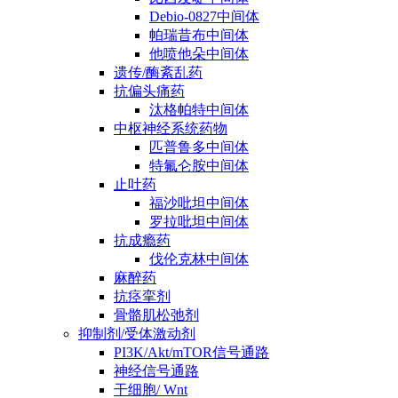
Debio-0827中间体
帕瑞昔布中间体
他喷他朵中间体
遗传/酶紊乱药
抗偏头痛药
汰格帕特中间体
中枢神经系统药物
匹普鲁多中间体
特氟仑胺中间体
止吐药
福沙吡坦中间体
罗拉吡坦中间体
抗成瘾药
伐伦克林中间体
麻醉药
抗痉挛剂
骨骼肌松弛剂
抑制剂/受体激动剂
PI3K/Akt/mTOR信号通路
神经信号通路
干细胞/ Wnt