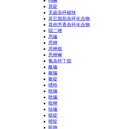
吗啉
萘啶
无卤杂环砌块
其它脂肪杂环化合物
其他芳香杂环化合物
噁二唑
恶嗪
恶唑
恶唑烷
恶唑啉
氧杂环丁烷
酞嗪
哌嗪
哌啶
嘌呤
吡喃
吡嗪
吡唑
哒嗪
吡啶
嘧啶
吡咯