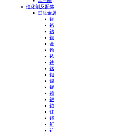
蛋白酶
催化剂及配体
过渡金属
镉
铬
钴
铜
金
铪
铱
铁
锰
钼
镍
铌
锇
钯
铂
铼
铑
钌
钪