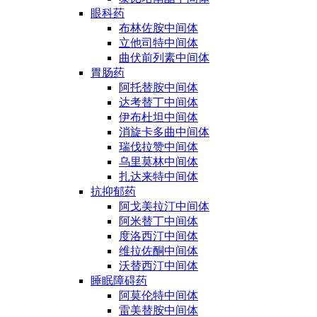
眼科药
布林佐胺中间体
立他司特中间体
曲伏前列素中间体
胃肠药
阿托替胺中间体
达考替丁中间体
伊布杜坦中间体
消旋卡多曲中间体
瑞伐拉赞中间体
乌里莫林中间体
扎达来特中间体
抗抑郁药
阿戈美拉汀中间体
阿米替丁中间体
度洛西汀中间体
维拉佐酮中间体
沃替西汀中间体
睡眠障碍药
阿莫伦特中间体
雷美替胺中间体