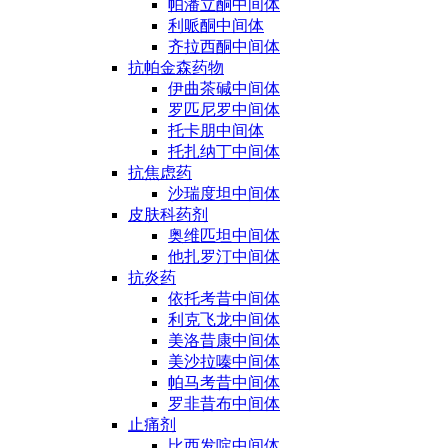
帕潘立酮中间体
利哌酮中间体
齐拉西酮中间体
抗帕金森药物
伊曲茶碱中间体
罗匹尼罗中间体
托卡朋中间体
托扎纳丁中间体
抗焦虑药
沙瑞度坦中间体
皮肤科药剂
奥维匹坦中间体
他扎罗汀中间体
抗炎药
依托考昔中间体
利克飞龙中间体
美洛昔康中间体
美沙拉嗪中间体
帕马考昔中间体
罗非昔布中间体
止痛剂
比西发啶中间体