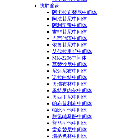
抗肿瘤药
阿卡拉布替尼中间体
阿法替尼中间体
阿利司帝中间体
吉非替尼中间体
吉西他滨中间体
依鲁替尼中间体
艾代拉里斯中间体
MK-2206中间体
莫替沙尼中间体
尼达尼布中间体
诺拉曲特中间体
奥瑞布林中间体
奥特罗内尔中间体
奥西丁尼中间体
帕布昔利布中间体
帕比司他中间体
脱氢雌马酚中间体
普马司他中间体
雷多替尼中间体
瑞格色替中间体