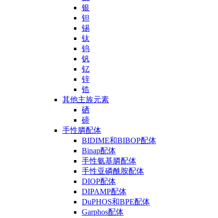
银
钽
锡
钛
钨
钒
钇
锌
锆
其他主族元素
硒
碲
手性膦配体
BIDIME和BIBOP配体
Binap配体
手性氨基膦配体
手性亚磷酰胺配体
DIOP配体
DIPAMP配体
DuPHOS和BPE配体
Garphos配体