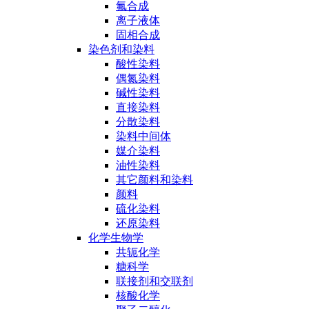
氟合成
离子液体
固相合成
染色剂和染料
酸性染料
偶氮染料
碱性染料
直接染料
分散染料
染料中间体
媒介染料
油性染料
其它颜料和染料
颜料
硫化染料
还原染料
化学生物学
共轭化学
糖科学
联接剂和交联剂
核酸化学