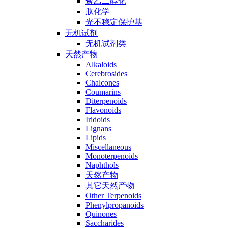
聚乙二醇化
肽化学
光不稳定保护基
无机试剂
无机试剂类
天然产物
Alkaloids
Cerebrosides
Chalcones
Coumarins
Diterpenoids
Flavonoids
Iridoids
Lignans
Lipids
Miscellaneous
Monoterpenoids
Naphthols
天然产物
其它天然产物
Other Terpenoids
Phenylpropanoids
Quinones
Saccharides