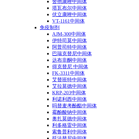
舍他康唑中间体
塔瓦布尔中间体
伏立康唑中间体
VT-1161中间体
免疫制剂
AJM-300中间体
伊特司莫中间体
阿普司特中间体
巴瑞克替尼中间体
达布非酮中间体
得克替尼 中间体
FK-3311中间体
艾替班特中间体
艾拉莫德中间体
KRP-203中间体
利诺利西中间体
吗替麦考酚酯中间体
霉酚酸钠中间体
奥扎莫德中间体
利多格雷中间体
索鲁普利中间体
托法替尼中间体