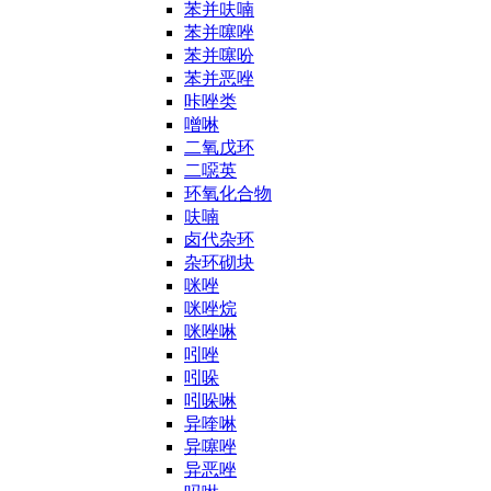
苯并呋喃
苯并噻唑
苯并噻吩
苯并恶唑
咔唑类
噌啉
二氧戊环
二噁英
环氧化合物
呋喃
卤代杂环
杂环砌块
咪唑
咪唑烷
咪唑啉
吲唑
吲哚
吲哚啉
异喹啉
异噻唑
异恶唑