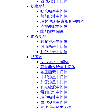
西他列汀中间体
抗痉挛剂
吡仑帕奈中间体
普加巴林中间体
瑞替他滨/依索加宾中间体
卢非酰胺中间体
噻加宾中间体
血液制品
阿哌沙班中间体
贝曲西班中间体
利伐沙班中间体
抗菌药
AFN-1252中间体
阿拉曲伐沙星中间体
布里菌素中间体
非那沙星中间体
加雷沙星中间体
利奈唑胺中间体
雷利巴坦中间体
瑞他帕林中间体
西他沙星中间体
泰比培南酯中间体