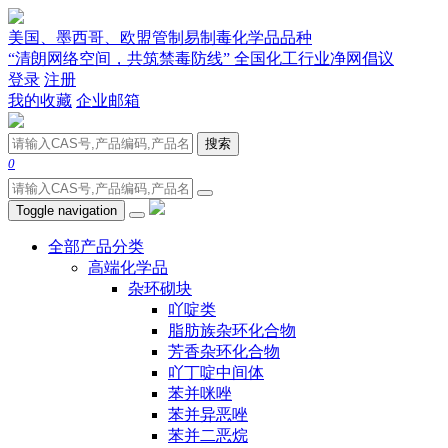
美国、墨西哥、欧盟管制易制毒化学品品种
“清朗网络空间，共筑禁毒防线” 全国化工行业净网倡议
登录
注册
我的收藏
企业邮箱
搜索
0
Toggle navigation
全部产品分类
高端化学品
杂环砌块
吖啶类
脂肪族杂环化合物
芳香杂环化合物
吖丁啶中间体
苯并咪唑
苯并异恶唑
苯并二恶烷