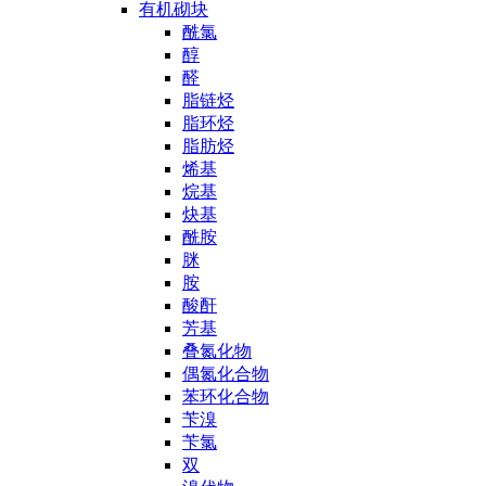
有机砌块
酰氯
醇
醛
脂链烃
脂环烃
脂肪烃
烯基
烷基
炔基
酰胺
脒
胺
酸酐
芳基
叠氮化物
偶氮化合物
苯环化合物
苄溴
苄氯
双