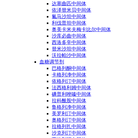
达塞曲匹中间体
依泽替米贝中间体
氟马沙坦中间体
利伐普坦中间体
奥美卡米夫梅卡比尔中间体
沙库必曲中间体
西洛多辛中间体
替米沙坦中间体
沃拉帕沙中间体
血糖调节剂
巴格列酮中间体
卡格列净中间体
依格列汀中间体
法西格利姆中间体
碘普利唑嗪中间体
拉科酰胺中间体
鲁格列净中间体
美罗利汀中间体
奥格列汀中间体
拉格列扎中间体
沙克列汀中间体