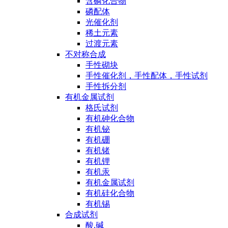
含磷化合物
磷配体
光催化剂
稀土元素
过渡元素
不对称合成
手性砌块
手性催化剂，手性配体，手性试剂
手性拆分剂
有机金属试剂
格氏试剂
有机砷化合物
有机铋
有机硼
有机锗
有机锂
有机汞
有机金属试剂
有机硅化合物
有机锡
合成试剂
酸,碱