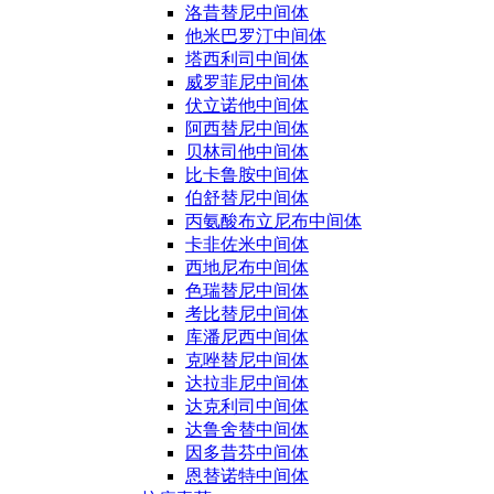
洛昔替尼中间体
他米巴罗汀中间体
塔西利司中间体
威罗菲尼中间体
伏立诺他中间体
阿西替尼中间体
贝林司他中间体
比卡鲁胺中间体
伯舒替尼中间体
丙氨酸布立尼布中间体
卡非佐米中间体
西地尼布中间体
色瑞替尼中间体
考比替尼中间体
库潘尼西中间体
克唑替尼中间体
达拉非尼中间体
达克利司中间体
达鲁舍替中间体
因多昔芬中间体
恩替诺特中间体