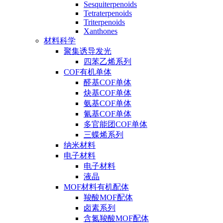
Sesquiterpenoids
Tetraterpenoids
Triterpenoids
Xanthones
材料科学
聚集诱导发光
四苯乙烯系列
COF有机单体
醛基COF单体
炔基COF单体
氨基COF单体
氰基COF单体
多官能团COF单体
三蝶烯系列
纳米材料
电子材料
电子材料
液晶
MOF材料有机配体
羧酸MOF配体
卤素系列
含氮羧酸MOF配体