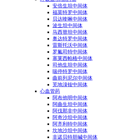
安倍生坦中间体
福莫特罗中间体
贝达喹啉中间体
波生坦中间体
马西替坦中间体
奥达特罗中间体
雷斯托沃中间体
罗氟司特中间体
塞莱西帕格中间体
司他生坦中间体
喘停特罗中间体
曲前列尼尔中间体
芜地溴铵中间体
心血管药
阿布他明中间体
阿曲生坦中间体
阿伐那非中间体
阿奇沙坦中间体
阿齐利特中间体
坎地沙坦中间体
非诺贝特胆碱中间体