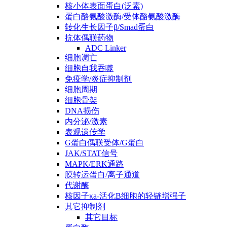
核小体表面蛋白(泛素)
蛋白酪氨酸激酶/受体酪氨酸激酶
转化生长因子β/Smad蛋白
抗体偶联药物
ADC Linker
细胞凋亡
细胞自我吞噬
免疫学/炎症抑制剂
细胞周期
细胞骨架
DNA损伤
内分泌/激素
表观遗传学
G蛋白偶联受体/G蛋白
JAK/STAT信号
MAPK/ERK通路
膜转运蛋白/离子通道
代谢酶
核因子κa-活化B细胞的轻链增强子
其它抑制剂
其它目标