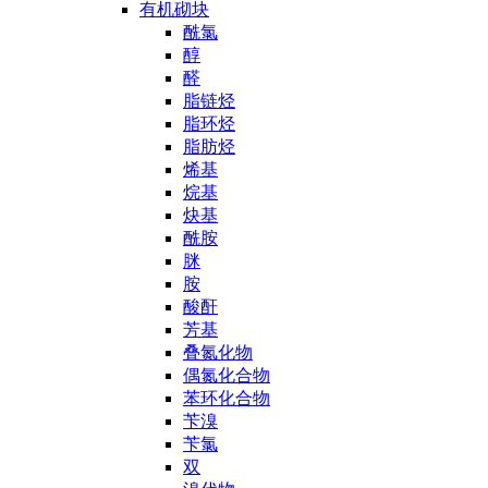
有机砌块
酰氯
醇
醛
脂链烃
脂环烃
脂肪烃
烯基
烷基
炔基
酰胺
脒
胺
酸酐
芳基
叠氮化物
偶氮化合物
苯环化合物
苄溴
苄氯
双