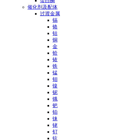
蛋白酶
催化剂及配体
过渡金属
镉
铬
钴
铜
金
铪
铱
铁
锰
钼
镍
铌
锇
钯
铂
铼
铑
钌
钪