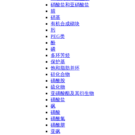
硝酸盐和亚硝酸盐
腈
硝基
有机合成砌块
肟
PEG类
酚
磷
多环芳烃
保护基
饱和脂肪并环
硅化合物
磺酰胺
硫化物
亚磺酸酯及其衍生物
磺酸盐
砜
磺酸
磺酰氯
磺酰肼
亚砜