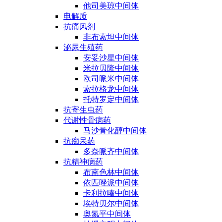
他司美琼中间体
电解质
抗痛风剂
非布索坦中间体
泌尿生殖药
安妥沙星中间体
米拉贝隆中间体
欧司哌米中间体
索拉格龙中间体
托特罗定中间体
抗寄生虫药
代谢性骨病药
马沙骨化醇中间体
抗痴呆药
多奈哌齐中间体
抗精神病药
布南色林中间体
依匹唑派中间体
卡利拉嗪中间体
埃特贝尔中间体
奥氮平中间体