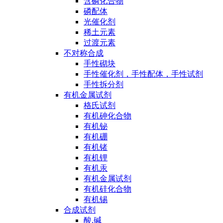
含磷化合物
磷配体
光催化剂
稀土元素
过渡元素
不对称合成
手性砌块
手性催化剂，手性配体，手性试剂
手性拆分剂
有机金属试剂
格氏试剂
有机砷化合物
有机铋
有机硼
有机锗
有机锂
有机汞
有机金属试剂
有机硅化合物
有机锡
合成试剂
酸,碱