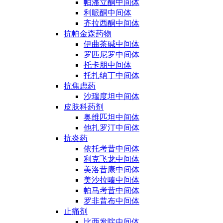
帕潘立酮中间体
利哌酮中间体
齐拉西酮中间体
抗帕金森药物
伊曲茶碱中间体
罗匹尼罗中间体
托卡朋中间体
托扎纳丁中间体
抗焦虑药
沙瑞度坦中间体
皮肤科药剂
奥维匹坦中间体
他扎罗汀中间体
抗炎药
依托考昔中间体
利克飞龙中间体
美洛昔康中间体
美沙拉嗪中间体
帕马考昔中间体
罗非昔布中间体
止痛剂
比西发啶中间体