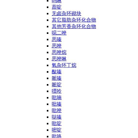
吗啉
萘啶
无卤杂环砌块
其它脂肪杂环化合物
其他芳香杂环化合物
噁二唑
恶嗪
恶唑
恶唑烷
恶唑啉
氧杂环丁烷
酞嗪
哌嗪
哌啶
嘌呤
吡喃
吡嗪
吡唑
哒嗪
吡啶
嘧啶
吡咯