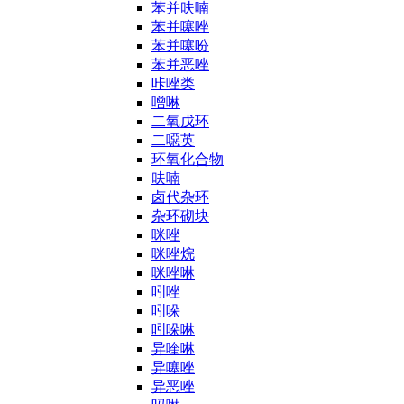
苯并呋喃
苯并噻唑
苯并噻吩
苯并恶唑
咔唑类
噌啉
二氧戊环
二噁英
环氧化合物
呋喃
卤代杂环
杂环砌块
咪唑
咪唑烷
咪唑啉
吲唑
吲哚
吲哚啉
异喹啉
异噻唑
异恶唑