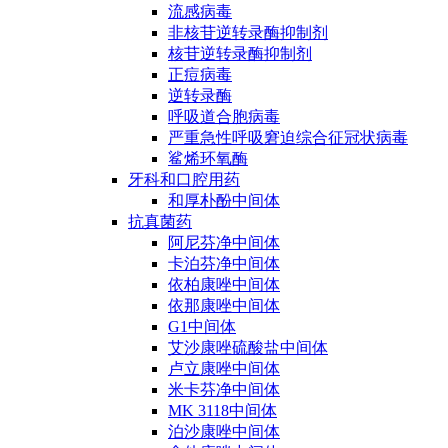
流感病毒
非核苷逆转录酶抑制剂
核苷逆转录酶抑制剂
正痘病毒
逆转录酶
呼吸道合胞病毒
严重急性呼吸窘迫综合征冠状病毒
鲨烯环氧酶
牙科和口腔用药
和厚朴酚中间体
抗真菌药
阿尼芬净中间体
卡泊芬净中间体
依柏康唑中间体
依那康唑中间体
G1中间体
艾沙康唑硫酸盐中间体
卢立康唑中间体
米卡芬净中间体
MK 3118中间体
泊沙康唑中间体