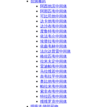
抗病毒药
阿西他滨中间体
阿那匹韦中间体
可比司他中间体
达卡他韦中间体
达沙布韦中间体
度鲁特韦中间体
依法韦仑中间体
埃替拉韦中间体
依曲韦林中间体
法尔达普雷中间体
格佐匹韦中间体
拉米夫定中间体
雷迪帕韦中间体
马拉维若中间体
奈韦拉平中间体
奥比他韦中间体
帕拉米韦中间体
索非布韦中间体
特拉匹韦中间体
维维罗克中间体
呼吸道/肺部药物