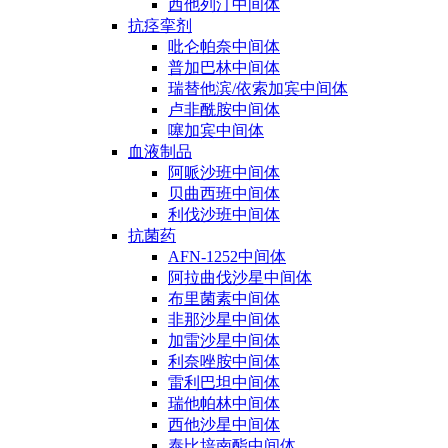
西他列汀中间体
抗痉挛剂
吡仑帕奈中间体
普加巴林中间体
瑞替他滨/依索加宾中间体
卢非酰胺中间体
噻加宾中间体
血液制品
阿哌沙班中间体
贝曲西班中间体
利伐沙班中间体
抗菌药
AFN-1252中间体
阿拉曲伐沙星中间体
布里菌素中间体
非那沙星中间体
加雷沙星中间体
利奈唑胺中间体
雷利巴坦中间体
瑞他帕林中间体
西他沙星中间体
泰比培南酯中间体