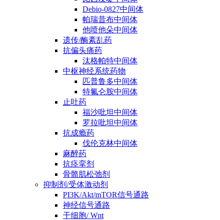
Debio-0827中间体
帕瑞昔布中间体
他喷他朵中间体
遗传/酶紊乱药
抗偏头痛药
汰格帕特中间体
中枢神经系统药物
匹普鲁多中间体
特氟仑胺中间体
止吐药
福沙吡坦中间体
罗拉吡坦中间体
抗成瘾药
伐伦克林中间体
麻醉药
抗痉挛剂
骨骼肌松弛剂
抑制剂/受体激动剂
PI3K/Akt/mTOR信号通路
神经信号通路
干细胞/ Wnt