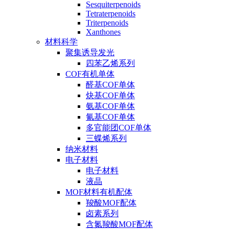
Sesquiterpenoids
Tetraterpenoids
Triterpenoids
Xanthones
材料科学
聚集诱导发光
四苯乙烯系列
COF有机单体
醛基COF单体
炔基COF单体
氨基COF单体
氰基COF单体
多官能团COF单体
三蝶烯系列
纳米材料
电子材料
电子材料
液晶
MOF材料有机配体
羧酸MOF配体
卤素系列
含氮羧酸MOF配体