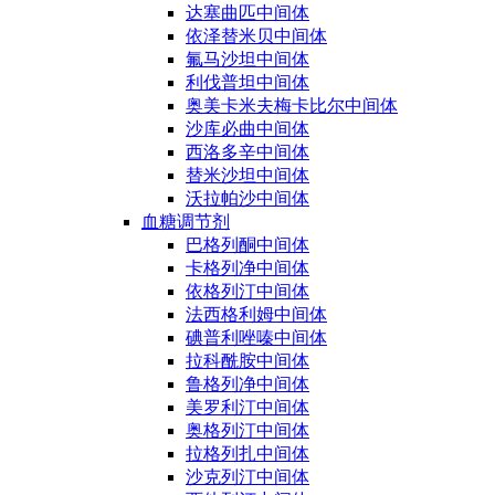
达塞曲匹中间体
依泽替米贝中间体
氟马沙坦中间体
利伐普坦中间体
奥美卡米夫梅卡比尔中间体
沙库必曲中间体
西洛多辛中间体
替米沙坦中间体
沃拉帕沙中间体
血糖调节剂
巴格列酮中间体
卡格列净中间体
依格列汀中间体
法西格利姆中间体
碘普利唑嗪中间体
拉科酰胺中间体
鲁格列净中间体
美罗利汀中间体
奥格列汀中间体
拉格列扎中间体
沙克列汀中间体