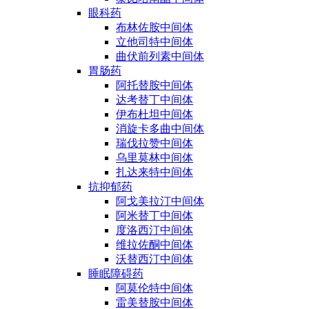
眼科药
布林佐胺中间体
立他司特中间体
曲伏前列素中间体
胃肠药
阿托替胺中间体
达考替丁中间体
伊布杜坦中间体
消旋卡多曲中间体
瑞伐拉赞中间体
乌里莫林中间体
扎达来特中间体
抗抑郁药
阿戈美拉汀中间体
阿米替丁中间体
度洛西汀中间体
维拉佐酮中间体
沃替西汀中间体
睡眠障碍药
阿莫伦特中间体
雷美替胺中间体