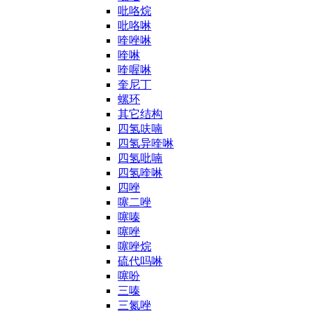
吡咯烷
吡咯啉
喹唑啉
喹啉
喹喔啉
奎尼丁
螺环
其它结构
四氢呋喃
四氢异喹啉
四氢吡喃
四氢喹啉
四唑
噻二唑
噻嗪
噻唑
噻唑烷
硫代吗啉
噻吩
三嗪
三氮唑