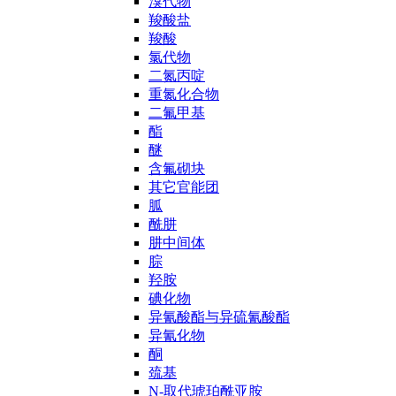
溴代物
羧酸盐
羧酸
氯代物
二氮丙啶
重氮化合物
二氟甲基
酯
醚
含氟砌块
其它官能团
胍
酰肼
肼中间体
腙
羟胺
碘化物
异氰酸酯与异硫氰酸酯
异氰化物
酮
巯基
N-取代琥珀酰亚胺