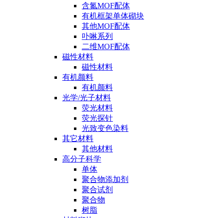
含氮MOF配体
有机框架单体砌块
其他MOF配体
卟啉系列
二维MOF配体
磁性材料
磁性材料
有机颜料
有机颜料
光学/光子材料
荧光材料
荧光探针
光致变色染料
其它材料
其他材料
高分子科学
单体
聚合物添加剂
聚合试剂
聚合物
树脂