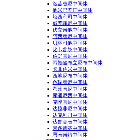
洛昔替尼中间体
他米巴罗汀中间体
塔西利司中间体
威罗菲尼中间体
伏立诺他中间体
阿西替尼中间体
贝林司他中间体
比卡鲁胺中间体
伯舒替尼中间体
丙氨酸布立尼布中间体
卡非佐米中间体
西地尼布中间体
色瑞替尼中间体
考比替尼中间体
库潘尼西中间体
克唑替尼中间体
达拉非尼中间体
达克利司中间体
达鲁舍替中间体
因多昔芬中间体
恩替诺特中间体