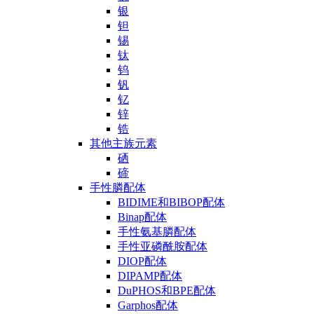
银
钽
锡
钛
钨
钒
钇
锌
锆
其他主族元素
硒
碲
手性膦配体
BIDIME和BIBOP配体
Binap配体
手性氨基膦配体
手性亚磷酰胺配体
DIOP配体
DIPAMP配体
DuPHOS和BPE配体
Garphos配体