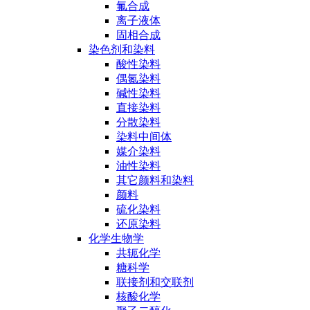
氟合成
离子液体
固相合成
染色剂和染料
酸性染料
偶氮染料
碱性染料
直接染料
分散染料
染料中间体
媒介染料
油性染料
其它颜料和染料
颜料
硫化染料
还原染料
化学生物学
共轭化学
糖科学
联接剂和交联剂
核酸化学