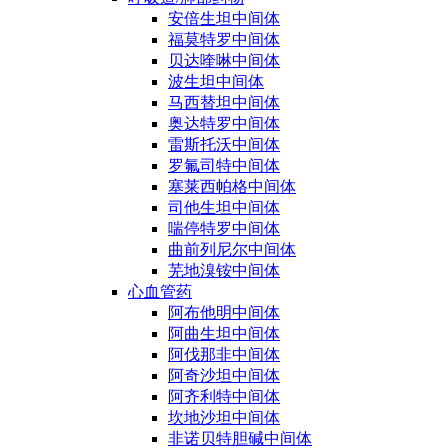
安倍生坦中间体
福莫特罗中间体
贝达喹啉中间体
波生坦中间体
马西替坦中间体
奥达特罗中间体
雷斯托沃中间体
罗氟司特中间体
塞莱西帕格中间体
司他生坦中间体
喘停特罗中间体
曲前列尼尔中间体
芜地溴铵中间体
心血管药
阿布他明中间体
阿曲生坦中间体
阿伐那非中间体
阿奇沙坦中间体
阿齐利特中间体
坎地沙坦中间体
非诺贝特胆碱中间体