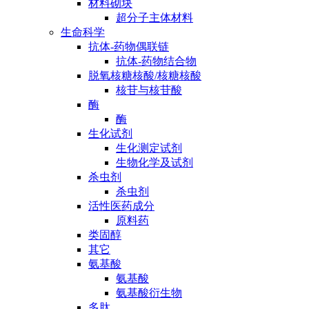
材料砌块
超分子主体材料
生命科学
抗体-药物偶联链
抗体-药物结合物
脱氧核糖核酸/核糖核酸
核苷与核苷酸
酶
酶
生化试剂
生化测定试剂
生物化学及试剂
杀虫剂
杀虫剂
活性医药成分
原料药
类固醇
其它
氨基酸
氨基酸
氨基酸衍生物
多肽