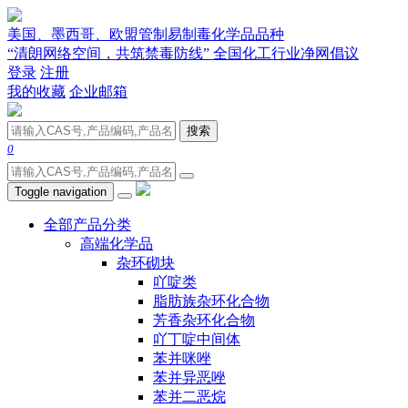
美国、墨西哥、欧盟管制易制毒化学品品种
“清朗网络空间，共筑禁毒防线” 全国化工行业净网倡议
登录
注册
我的收藏
企业邮箱
搜索
0
Toggle navigation
全部产品分类
高端化学品
杂环砌块
吖啶类
脂肪族杂环化合物
芳香杂环化合物
吖丁啶中间体
苯并咪唑
苯并异恶唑
苯并二恶烷