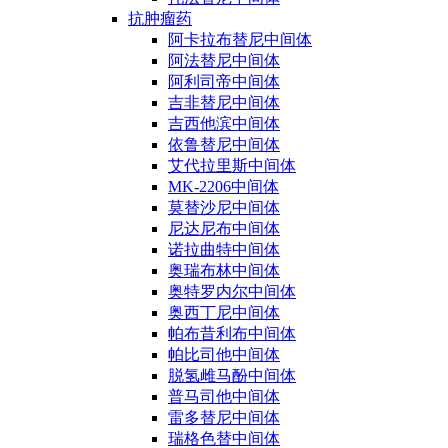
抗肿瘤药
阿卡拉布替尼中间体
阿法替尼中间体
阿利司帝中间体
吉非替尼中间体
吉西他滨中间体
依鲁替尼中间体
艾代拉里斯中间体
MK-2206中间体
莫替沙尼中间体
尼达尼布中间体
诺拉曲特中间体
奥瑞布林中间体
奥特罗内尔中间体
奥西丁尼中间体
帕布昔利布中间体
帕比司他中间体
脱氢雌马酚中间体
普马司他中间体
雷多替尼中间体
瑞格色替中间体