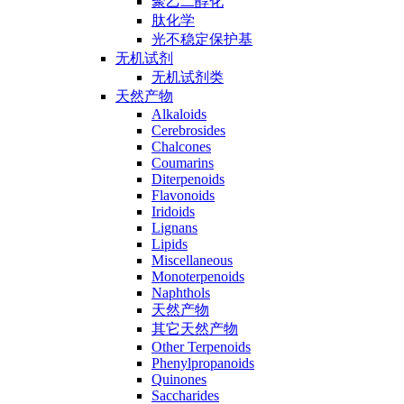
聚乙二醇化
肽化学
光不稳定保护基
无机试剂
无机试剂类
天然产物
Alkaloids
Cerebrosides
Chalcones
Coumarins
Diterpenoids
Flavonoids
Iridoids
Lignans
Lipids
Miscellaneous
Monoterpenoids
Naphthols
天然产物
其它天然产物
Other Terpenoids
Phenylpropanoids
Quinones
Saccharides