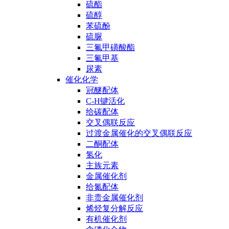
硫酯
硫醇
苯硫酚
硫脲
三氟甲磺酸酯
三氟甲基
尿素
催化化学
冠醚配体
C-H键活化
给碳配体
交叉偶联反应
过渡金属催化的交叉偶联反应
二酮配体
氢化
主族元素
金属催化剂
给氮配体
非贵金属催化剂
烯烃复分解反应
有机催化剂