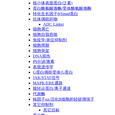
核小体表面蛋白(泛素)
蛋白酪氨酸激酶/受体酪氨酸激酶
转化生长因子β/Smad蛋白
抗体偶联药物
ADC Linker
细胞凋亡
细胞自我吞噬
免疫学/炎症抑制剂
细胞周期
细胞骨架
DNA损伤
内分泌/激素
表观遗传学
G蛋白偶联受体/G蛋白
JAK/STAT信号
MAPK/ERK通路
膜转运蛋白/离子通道
代谢酶
核因子κa-活化B细胞的轻链增强子
其它抑制剂
其它目标