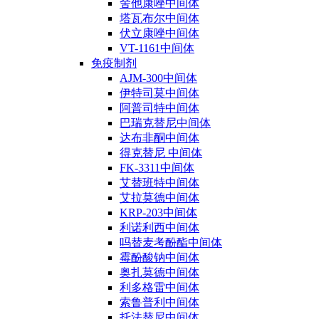
舍他康唑中间体
塔瓦布尔中间体
伏立康唑中间体
VT-1161中间体
免疫制剂
AJM-300中间体
伊特司莫中间体
阿普司特中间体
巴瑞克替尼中间体
达布非酮中间体
得克替尼 中间体
FK-3311中间体
艾替班特中间体
艾拉莫德中间体
KRP-203中间体
利诺利西中间体
吗替麦考酚酯中间体
霉酚酸钠中间体
奥扎莫德中间体
利多格雷中间体
索鲁普利中间体
托法替尼中间体