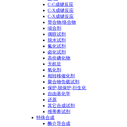
C-C成键反应
C-X成键反应
C-X成键反应
螯合物/络合物
缩合剂
偶联试剂
脱水试剂
氟化试剂
卤化试剂
高价碘化物
无机盐
氧化剂
相转移催化剂
聚合物负载试剂
保护,脱保护,衍生化
自由基化学
还原
其它合成试剂
维蒂希试剂
特殊合成
酶介导合成