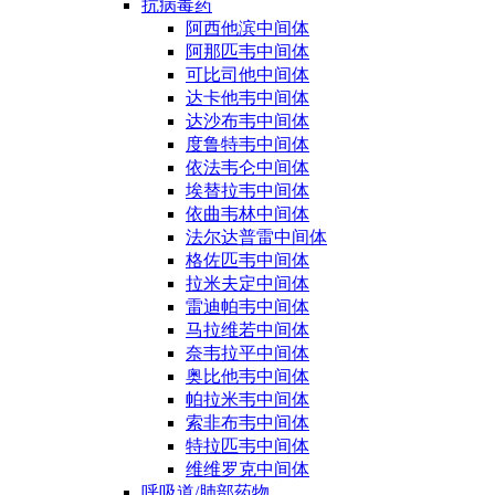
抗病毒药
阿西他滨中间体
阿那匹韦中间体
可比司他中间体
达卡他韦中间体
达沙布韦中间体
度鲁特韦中间体
依法韦仑中间体
埃替拉韦中间体
依曲韦林中间体
法尔达普雷中间体
格佐匹韦中间体
拉米夫定中间体
雷迪帕韦中间体
马拉维若中间体
奈韦拉平中间体
奥比他韦中间体
帕拉米韦中间体
索非布韦中间体
特拉匹韦中间体
维维罗克中间体
呼吸道/肺部药物