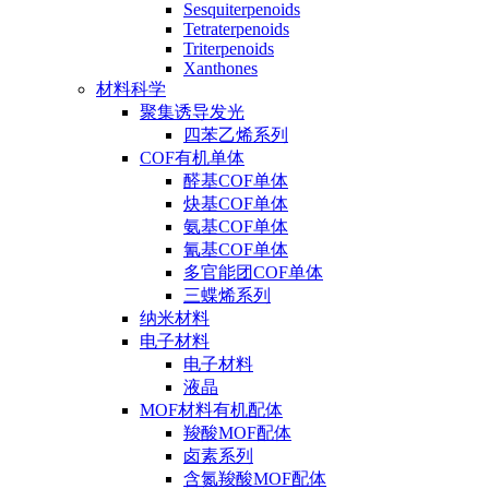
Sesquiterpenoids
Tetraterpenoids
Triterpenoids
Xanthones
材料科学
聚集诱导发光
四苯乙烯系列
COF有机单体
醛基COF单体
炔基COF单体
氨基COF单体
氰基COF单体
多官能团COF单体
三蝶烯系列
纳米材料
电子材料
电子材料
液晶
MOF材料有机配体
羧酸MOF配体
卤素系列
含氮羧酸MOF配体