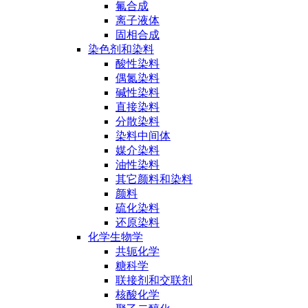
氟合成
离子液体
固相合成
染色剂和染料
酸性染料
偶氮染料
碱性染料
直接染料
分散染料
染料中间体
媒介染料
油性染料
其它颜料和染料
颜料
硫化染料
还原染料
化学生物学
共轭化学
糖科学
联接剂和交联剂
核酸化学