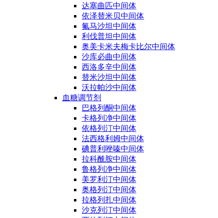
达塞曲匹中间体
依泽替米贝中间体
氟马沙坦中间体
利伐普坦中间体
奥美卡米夫梅卡比尔中间体
沙库必曲中间体
西洛多辛中间体
替米沙坦中间体
沃拉帕沙中间体
血糖调节剂
巴格列酮中间体
卡格列净中间体
依格列汀中间体
法西格利姆中间体
碘普利唑嗪中间体
拉科酰胺中间体
鲁格列净中间体
美罗利汀中间体
奥格列汀中间体
拉格列扎中间体
沙克列汀中间体