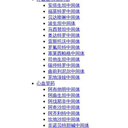
安倍生坦中间体
福莫特罗中间体
贝达喹啉中间体
波生坦中间体
马西替坦中间体
奥达特罗中间体
雷斯托沃中间体
罗氟司特中间体
塞莱西帕格中间体
司他生坦中间体
喘停特罗中间体
曲前列尼尔中间体
芜地溴铵中间体
心血管药
阿布他明中间体
阿曲生坦中间体
阿伐那非中间体
阿奇沙坦中间体
阿齐利特中间体
坎地沙坦中间体
非诺贝特胆碱中间体