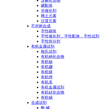
含磷化合物
磷配体
光催化剂
稀土元素
过渡元素
不对称合成
手性砌块
手性催化剂，手性配体，手性试剂
手性拆分剂
有机金属试剂
格氏试剂
有机砷化合物
有机铋
有机硼
有机锗
有机锂
有机汞
有机金属试剂
有机硅化合物
有机锡
合成试剂
酸,碱