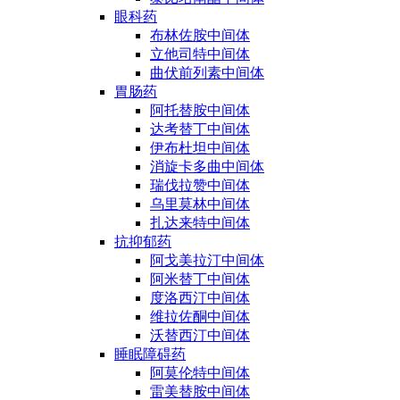
眼科药
布林佐胺中间体
立他司特中间体
曲伏前列素中间体
胃肠药
阿托替胺中间体
达考替丁中间体
伊布杜坦中间体
消旋卡多曲中间体
瑞伐拉赞中间体
乌里莫林中间体
扎达来特中间体
抗抑郁药
阿戈美拉汀中间体
阿米替丁中间体
度洛西汀中间体
维拉佐酮中间体
沃替西汀中间体
睡眠障碍药
阿莫伦特中间体
雷美替胺中间体