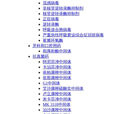
流感病毒
非核苷逆转录酶抑制剂
核苷逆转录酶抑制剂
正痘病毒
逆转录酶
呼吸道合胞病毒
严重急性呼吸窘迫综合征冠状病毒
鲨烯环氧酶
牙科和口腔用药
和厚朴酚中间体
抗真菌药
阿尼芬净中间体
卡泊芬净中间体
依柏康唑中间体
依那康唑中间体
G1中间体
艾沙康唑硫酸盐中间体
卢立康唑中间体
米卡芬净中间体
MK 3118中间体
泊沙康唑中间体