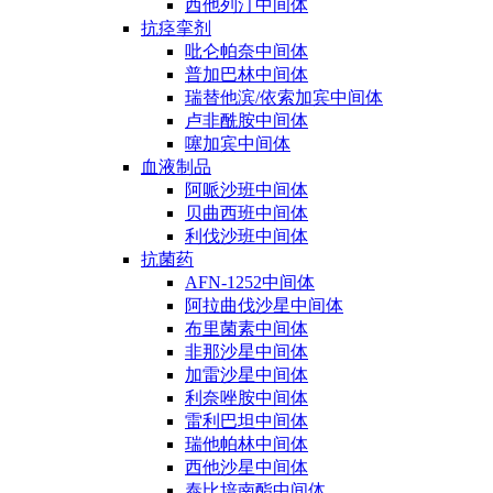
西他列汀中间体
抗痉挛剂
吡仑帕奈中间体
普加巴林中间体
瑞替他滨/依索加宾中间体
卢非酰胺中间体
噻加宾中间体
血液制品
阿哌沙班中间体
贝曲西班中间体
利伐沙班中间体
抗菌药
AFN-1252中间体
阿拉曲伐沙星中间体
布里菌素中间体
非那沙星中间体
加雷沙星中间体
利奈唑胺中间体
雷利巴坦中间体
瑞他帕林中间体
西他沙星中间体
泰比培南酯中间体