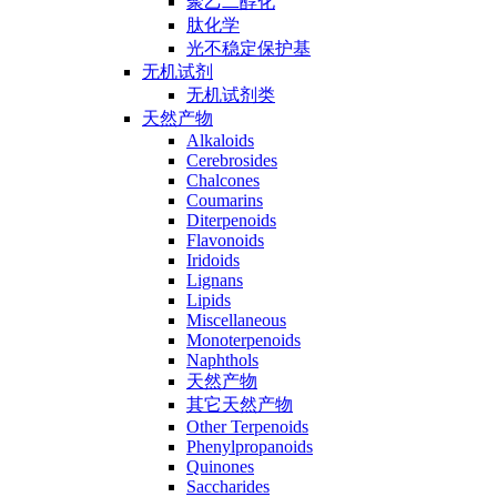
聚乙二醇化
肽化学
光不稳定保护基
无机试剂
无机试剂类
天然产物
Alkaloids
Cerebrosides
Chalcones
Coumarins
Diterpenoids
Flavonoids
Iridoids
Lignans
Lipids
Miscellaneous
Monoterpenoids
Naphthols
天然产物
其它天然产物
Other Terpenoids
Phenylpropanoids
Quinones
Saccharides