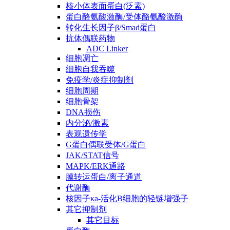
核小体表面蛋白(泛素)
蛋白酪氨酸激酶/受体酪氨酸激酶
转化生长因子β/Smad蛋白
抗体偶联药物
ADC Linker
细胞凋亡
细胞自我吞噬
免疫学/炎症抑制剂
细胞周期
细胞骨架
DNA损伤
内分泌/激素
表观遗传学
G蛋白偶联受体/G蛋白
JAK/STAT信号
MAPK/ERK通路
膜转运蛋白/离子通道
代谢酶
核因子κa-活化B细胞的轻链增强子
其它抑制剂
其它目标