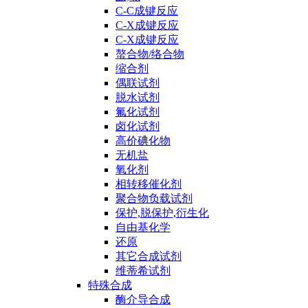
C-C成键反应
C-X成键反应
C-X成键反应
螯合物/络合物
缩合剂
偶联试剂
脱水试剂
氟化试剂
卤化试剂
高价碘化物
无机盐
氧化剂
相转移催化剂
聚合物负载试剂
保护,脱保护,衍生化
自由基化学
还原
其它合成试剂
维蒂希试剂
特殊合成
酶介导合成