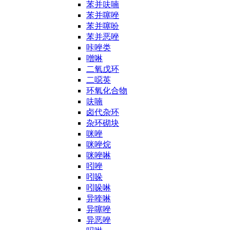
苯并呋喃
苯并噻唑
苯并噻吩
苯并恶唑
咔唑类
噌啉
二氧戊环
二噁英
环氧化合物
呋喃
卤代杂环
杂环砌块
咪唑
咪唑烷
咪唑啉
吲唑
吲哚
吲哚啉
异喹啉
异噻唑
异恶唑