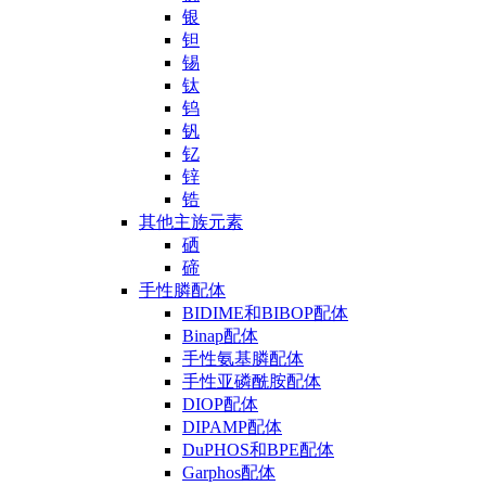
银
钽
锡
钛
钨
钒
钇
锌
锆
其他主族元素
硒
碲
手性膦配体
BIDIME和BIBOP配体
Binap配体
手性氨基膦配体
手性亚磷酰胺配体
DIOP配体
DIPAMP配体
DuPHOS和BPE配体
Garphos配体