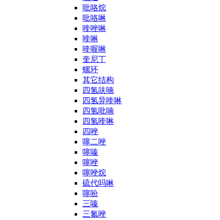
吡咯烷
吡咯啉
喹唑啉
喹啉
喹喔啉
奎尼丁
螺环
其它结构
四氢呋喃
四氢异喹啉
四氢吡喃
四氢喹啉
四唑
噻二唑
噻嗪
噻唑
噻唑烷
硫代吗啉
噻吩
三嗪
三氮唑