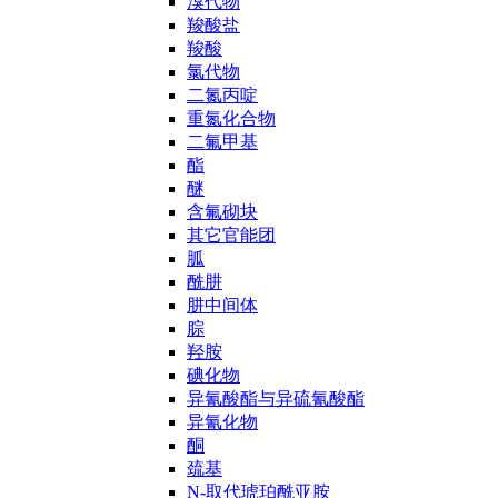
溴代物
羧酸盐
羧酸
氯代物
二氮丙啶
重氮化合物
二氟甲基
酯
醚
含氟砌块
其它官能团
胍
酰肼
肼中间体
腙
羟胺
碘化物
异氰酸酯与异硫氰酸酯
异氰化物
酮
巯基
N-取代琥珀酰亚胺