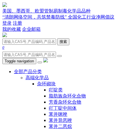
美国、墨西哥、欧盟管制易制毒化学品品种
“清朗网络空间，共筑禁毒防线” 全国化工行业净网倡议
登录
注册
我的收藏
企业邮箱
搜索
0
Toggle navigation
全部产品分类
高端化学品
杂环砌块
吖啶类
脂肪族杂环化合物
芳香杂环化合物
吖丁啶中间体
苯并咪唑
苯并异恶唑
苯并二恶烷