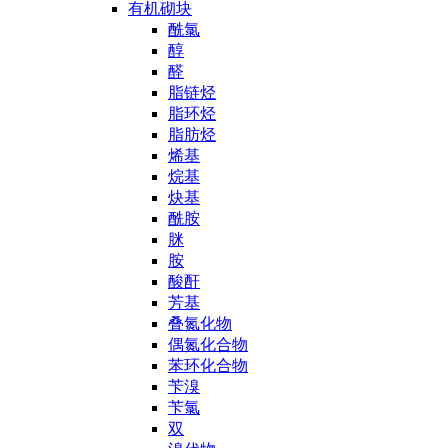
有机砌块
酰氯
醇
醛
脂链烃
脂环烃
脂肪烃
烯基
烷基
炔基
酰胺
脒
胺
酸酐
芳基
叠氮化物
偶氮化合物
苯环化合物
苄溴
苄氯
双