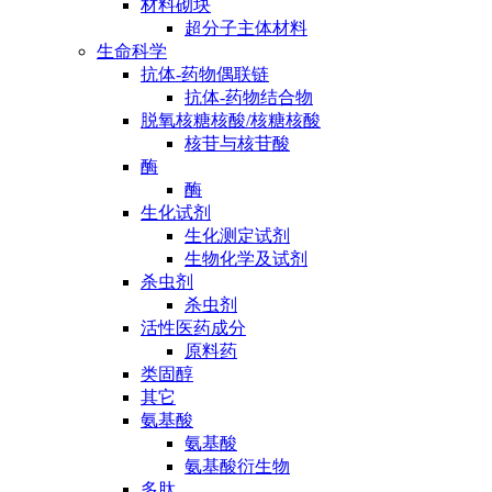
材料砌块
超分子主体材料
生命科学
抗体-药物偶联链
抗体-药物结合物
脱氧核糖核酸/核糖核酸
核苷与核苷酸
酶
酶
生化试剂
生化测定试剂
生物化学及试剂
杀虫剂
杀虫剂
活性医药成分
原料药
类固醇
其它
氨基酸
氨基酸
氨基酸衍生物
多肽