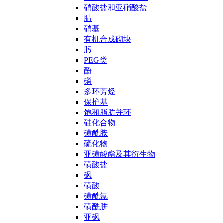
硝酸盐和亚硝酸盐
腈
硝基
有机合成砌块
肟
PEG类
酚
磷
多环芳烃
保护基
饱和脂肪并环
硅化合物
磺酰胺
硫化物
亚磺酸酯及其衍生物
磺酸盐
砜
磺酸
磺酰氯
磺酰肼
亚砜