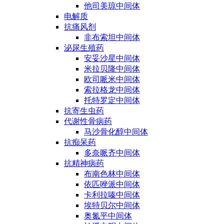
他司美琼中间体
电解质
抗痛风剂
非布索坦中间体
泌尿生殖药
安妥沙星中间体
米拉贝隆中间体
欧司哌米中间体
索拉格龙中间体
托特罗定中间体
抗寄生虫药
代谢性骨病药
马沙骨化醇中间体
抗痴呆药
多奈哌齐中间体
抗精神病药
布南色林中间体
依匹唑派中间体
卡利拉嗪中间体
埃特贝尔中间体
奥氮平中间体