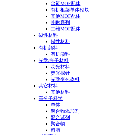
含氮MOF配体
有机框架单体砌块
其他MOF配体
卟啉系列
二维MOF配体
磁性材料
磁性材料
有机颜料
有机颜料
光学/光子材料
荧光材料
荧光探针
光致变色染料
其它材料
其他材料
高分子科学
单体
聚合物添加剂
聚合试剂
聚合物
树脂