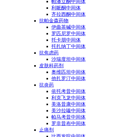
帕潘立酮中间体
利哌酮中间体
齐拉西酮中间体
抗帕金森药物
伊曲茶碱中间体
罗匹尼罗中间体
托卡朋中间体
托扎纳丁中间体
抗焦虑药
沙瑞度坦中间体
皮肤科药剂
奥维匹坦中间体
他扎罗汀中间体
抗炎药
依托考昔中间体
利克飞龙中间体
美洛昔康中间体
美沙拉嗪中间体
帕马考昔中间体
罗非昔布中间体
止痛剂
比西发啶中间体