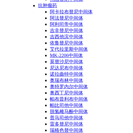
抗肿瘤药
阿卡拉布替尼中间体
阿法替尼中间体
阿利司帝中间体
吉非替尼中间体
吉西他滨中间体
依鲁替尼中间体
艾代拉里斯中间体
MK-2206中间体
莫替沙尼中间体
尼达尼布中间体
诺拉曲特中间体
奥瑞布林中间体
奥特罗内尔中间体
奥西丁尼中间体
帕布昔利布中间体
帕比司他中间体
脱氢雌马酚中间体
普马司他中间体
雷多替尼中间体
瑞格色替中间体