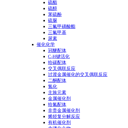
硫酯
硫醇
苯硫酚
硫脲
三氟甲磺酸酯
三氟甲基
尿素
催化化学
冠醚配体
C-H键活化
给碳配体
交叉偶联反应
过渡金属催化的交叉偶联反应
二酮配体
氢化
主族元素
金属催化剂
给氮配体
非贵金属催化剂
烯烃复分解反应
有机催化剂