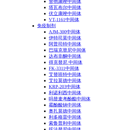
舍他康唑中间体
塔瓦布尔中间体
伏立康唑中间体
VT-1161中间体
免疫制剂
AJM-300中间体
伊特司莫中间体
阿普司特中间体
巴瑞克替尼中间体
达布非酮中间体
得克替尼 中间体
FK-3311中间体
艾替班特中间体
艾拉莫德中间体
KRP-203中间体
利诺利西中间体
吗替麦考酚酯中间体
霉酚酸钠中间体
奥扎莫德中间体
利多格雷中间体
索鲁普利中间体
托法替尼中间体