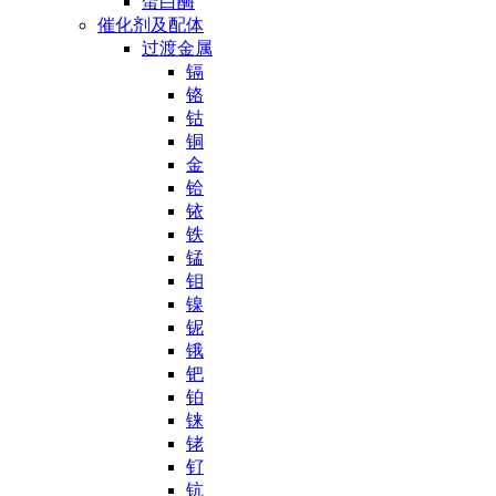
蛋白酶
催化剂及配体
过渡金属
镉
铬
钴
铜
金
铪
铱
铁
锰
钼
镍
铌
锇
钯
铂
铼
铑
钌
钪