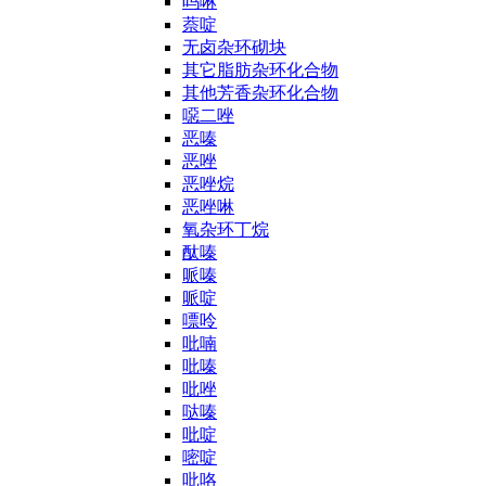
吗啉
萘啶
无卤杂环砌块
其它脂肪杂环化合物
其他芳香杂环化合物
噁二唑
恶嗪
恶唑
恶唑烷
恶唑啉
氧杂环丁烷
酞嗪
哌嗪
哌啶
嘌呤
吡喃
吡嗪
吡唑
哒嗪
吡啶
嘧啶
吡咯