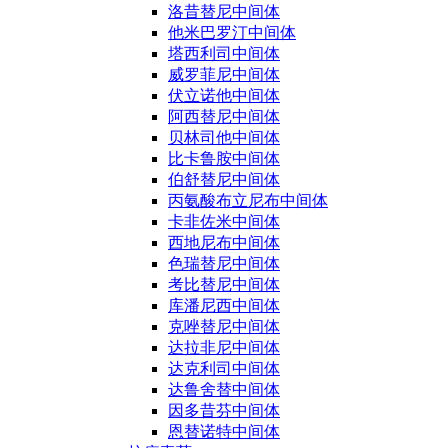
洛昔替尼中间体
他米巴罗汀中间体
塔西利司中间体
威罗菲尼中间体
伏立诺他中间体
阿西替尼中间体
贝林司他中间体
比卡鲁胺中间体
伯舒替尼中间体
丙氨酸布立尼布中间体
卡非佐米中间体
西地尼布中间体
色瑞替尼中间体
考比替尼中间体
库潘尼西中间体
克唑替尼中间体
达拉非尼中间体
达克利司中间体
达鲁舍替中间体
因多昔芬中间体
恩替诺特中间体