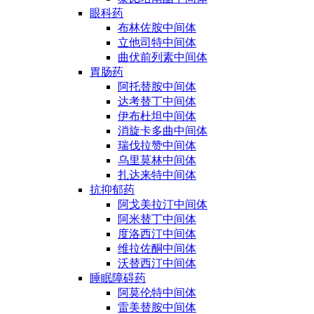
眼科药
布林佐胺中间体
立他司特中间体
曲伏前列素中间体
胃肠药
阿托替胺中间体
达考替丁中间体
伊布杜坦中间体
消旋卡多曲中间体
瑞伐拉赞中间体
乌里莫林中间体
扎达来特中间体
抗抑郁药
阿戈美拉汀中间体
阿米替丁中间体
度洛西汀中间体
维拉佐酮中间体
沃替西汀中间体
睡眠障碍药
阿莫伦特中间体
雷美替胺中间体