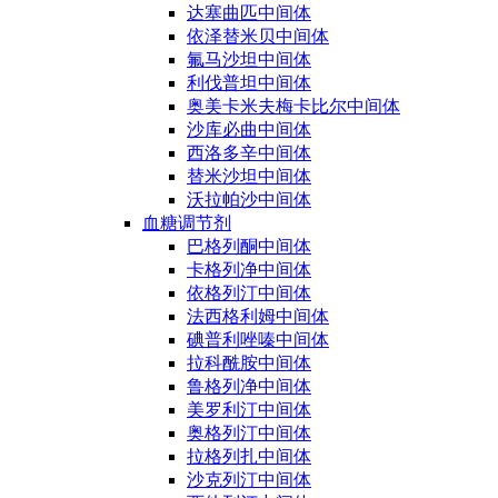
达塞曲匹中间体
依泽替米贝中间体
氟马沙坦中间体
利伐普坦中间体
奥美卡米夫梅卡比尔中间体
沙库必曲中间体
西洛多辛中间体
替米沙坦中间体
沃拉帕沙中间体
血糖调节剂
巴格列酮中间体
卡格列净中间体
依格列汀中间体
法西格利姆中间体
碘普利唑嗪中间体
拉科酰胺中间体
鲁格列净中间体
美罗利汀中间体
奥格列汀中间体
拉格列扎中间体
沙克列汀中间体