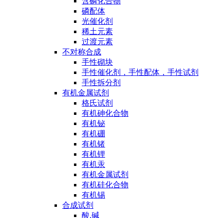
含磷化合物
磷配体
光催化剂
稀土元素
过渡元素
不对称合成
手性砌块
手性催化剂，手性配体，手性试剂
手性拆分剂
有机金属试剂
格氏试剂
有机砷化合物
有机铋
有机硼
有机锗
有机锂
有机汞
有机金属试剂
有机硅化合物
有机锡
合成试剂
酸,碱