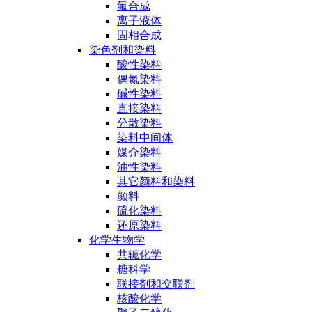
氟合成
离子液体
固相合成
染色剂和染料
酸性染料
偶氮染料
碱性染料
直接染料
分散染料
染料中间体
媒介染料
油性染料
其它颜料和染料
颜料
硫化染料
还原染料
化学生物学
共轭化学
糖科学
联接剂和交联剂
核酸化学