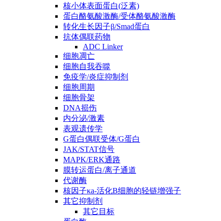
核小体表面蛋白(泛素)
蛋白酪氨酸激酶/受体酪氨酸激酶
转化生长因子β/Smad蛋白
抗体偶联药物
ADC Linker
细胞凋亡
细胞自我吞噬
免疫学/炎症抑制剂
细胞周期
细胞骨架
DNA损伤
内分泌/激素
表观遗传学
G蛋白偶联受体/G蛋白
JAK/STAT信号
MAPK/ERK通路
膜转运蛋白/离子通道
代谢酶
核因子κa-活化B细胞的轻链增强子
其它抑制剂
其它目标