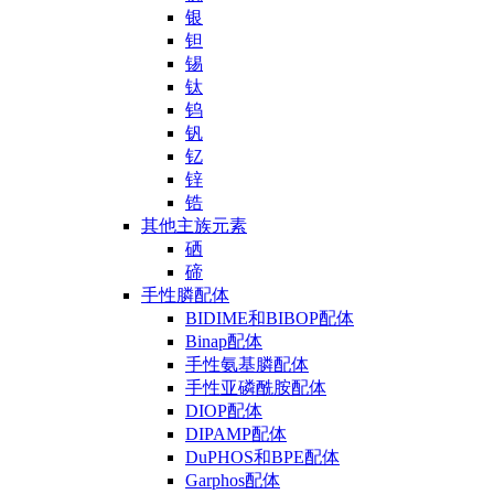
银
钽
锡
钛
钨
钒
钇
锌
锆
其他主族元素
硒
碲
手性膦配体
BIDIME和BIBOP配体
Binap配体
手性氨基膦配体
手性亚磷酰胺配体
DIOP配体
DIPAMP配体
DuPHOS和BPE配体
Garphos配体