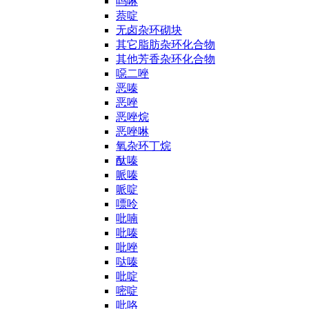
吗啉
萘啶
无卤杂环砌块
其它脂肪杂环化合物
其他芳香杂环化合物
噁二唑
恶嗪
恶唑
恶唑烷
恶唑啉
氧杂环丁烷
酞嗪
哌嗪
哌啶
嘌呤
吡喃
吡嗪
吡唑
哒嗪
吡啶
嘧啶
吡咯