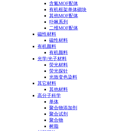
含氮MOF配体
有机框架单体砌块
其他MOF配体
卟啉系列
二维MOF配体
磁性材料
磁性材料
有机颜料
有机颜料
光学/光子材料
荧光材料
荧光探针
光致变色染料
其它材料
其他材料
高分子科学
单体
聚合物添加剂
聚合试剂
聚合物
树脂