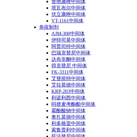
舍他康唑中间体
塔瓦布尔中间体
伏立康唑中间体
VT-1161中间体
免疫制剂
AJM-300中间体
伊特司莫中间体
阿普司特中间体
巴瑞克替尼中间体
达布非酮中间体
得克替尼 中间体
FK-3311中间体
艾替班特中间体
艾拉莫德中间体
KRP-203中间体
利诺利西中间体
吗替麦考酚酯中间体
霉酚酸钠中间体
奥扎莫德中间体
利多格雷中间体
索鲁普利中间体
托法替尼中间体