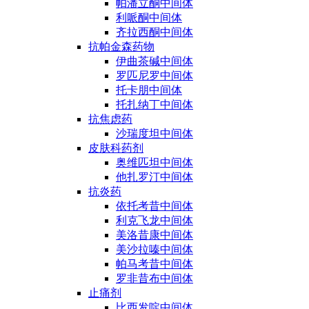
帕潘立酮中间体
利哌酮中间体
齐拉西酮中间体
抗帕金森药物
伊曲茶碱中间体
罗匹尼罗中间体
托卡朋中间体
托扎纳丁中间体
抗焦虑药
沙瑞度坦中间体
皮肤科药剂
奥维匹坦中间体
他扎罗汀中间体
抗炎药
依托考昔中间体
利克飞龙中间体
美洛昔康中间体
美沙拉嗪中间体
帕马考昔中间体
罗非昔布中间体
止痛剂
比西发啶中间体