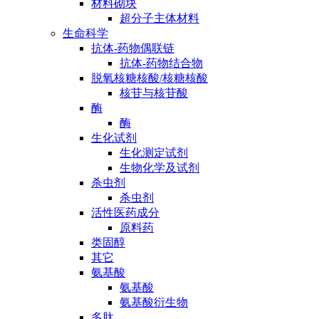
材料砌块
超分子主体材料
生命科学
抗体-药物偶联链
抗体-药物结合物
脱氧核糖核酸/核糖核酸
核苷与核苷酸
酶
酶
生化试剂
生化测定试剂
生物化学及试剂
杀虫剂
杀虫剂
活性医药成分
原料药
类固醇
其它
氨基酸
氨基酸
氨基酸衍生物
多肽