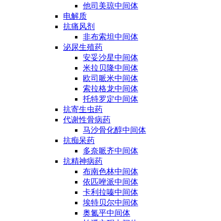
他司美琼中间体
电解质
抗痛风剂
非布索坦中间体
泌尿生殖药
安妥沙星中间体
米拉贝隆中间体
欧司哌米中间体
索拉格龙中间体
托特罗定中间体
抗寄生虫药
代谢性骨病药
马沙骨化醇中间体
抗痴呆药
多奈哌齐中间体
抗精神病药
布南色林中间体
依匹唑派中间体
卡利拉嗪中间体
埃特贝尔中间体
奥氮平中间体