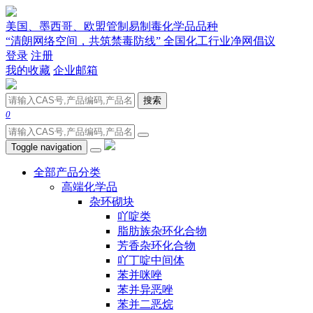
美国、墨西哥、欧盟管制易制毒化学品品种
“清朗网络空间，共筑禁毒防线” 全国化工行业净网倡议
登录
注册
我的收藏
企业邮箱
搜索
0
Toggle navigation
全部产品分类
高端化学品
杂环砌块
吖啶类
脂肪族杂环化合物
芳香杂环化合物
吖丁啶中间体
苯并咪唑
苯并异恶唑
苯并二恶烷