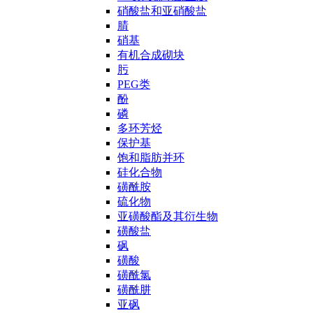
硝酸盐和亚硝酸盐
腈
硝基
有机合成砌块
肟
PEG类
酚
磷
多环芳烃
保护基
饱和脂肪并环
硅化合物
磺酰胺
硫化物
亚磺酸酯及其衍生物
磺酸盐
砜
磺酸
磺酰氯
磺酰肼
亚砜