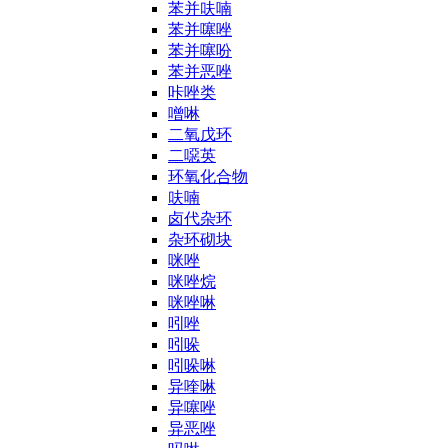
苯并呋喃
苯并噻唑
苯并噻吩
苯并恶唑
咔唑类
噌啉
二氧戊环
二噁英
环氧化合物
呋喃
卤代杂环
杂环砌块
咪唑
咪唑烷
咪唑啉
吲唑
吲哚
吲哚啉
异喹啉
异噻唑
异恶唑