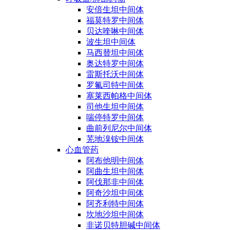
安倍生坦中间体
福莫特罗中间体
贝达喹啉中间体
波生坦中间体
马西替坦中间体
奥达特罗中间体
雷斯托沃中间体
罗氟司特中间体
塞莱西帕格中间体
司他生坦中间体
喘停特罗中间体
曲前列尼尔中间体
芜地溴铵中间体
心血管药
阿布他明中间体
阿曲生坦中间体
阿伐那非中间体
阿奇沙坦中间体
阿齐利特中间体
坎地沙坦中间体
非诺贝特胆碱中间体