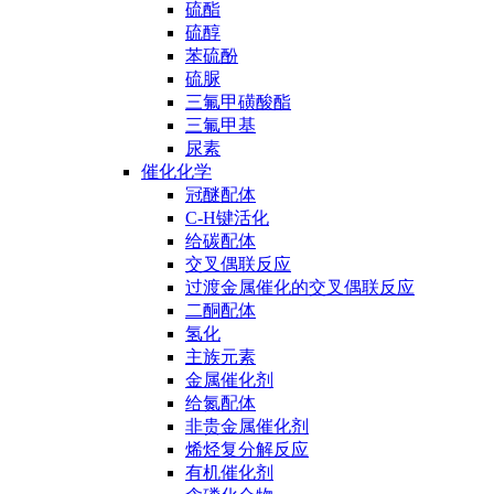
硫酯
硫醇
苯硫酚
硫脲
三氟甲磺酸酯
三氟甲基
尿素
催化化学
冠醚配体
C-H键活化
给碳配体
交叉偶联反应
过渡金属催化的交叉偶联反应
二酮配体
氢化
主族元素
金属催化剂
给氮配体
非贵金属催化剂
烯烃复分解反应
有机催化剂