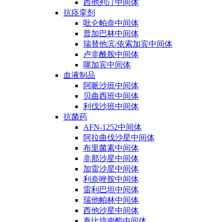
西他列汀中间体
抗痉挛剂
吡仑帕奈中间体
普加巴林中间体
瑞替他滨/依索加宾中间体
卢非酰胺中间体
噻加宾中间体
血液制品
阿哌沙班中间体
贝曲西班中间体
利伐沙班中间体
抗菌药
AFN-1252中间体
阿拉曲伐沙星中间体
布里菌素中间体
非那沙星中间体
加雷沙星中间体
利奈唑胺中间体
雷利巴坦中间体
瑞他帕林中间体
西他沙星中间体
泰比培南酯中间体