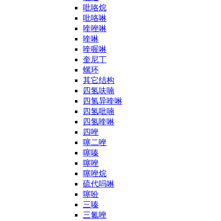
吡咯烷
吡咯啉
喹唑啉
喹啉
喹喔啉
奎尼丁
螺环
其它结构
四氢呋喃
四氢异喹啉
四氢吡喃
四氢喹啉
四唑
噻二唑
噻嗪
噻唑
噻唑烷
硫代吗啉
噻吩
三嗪
三氮唑