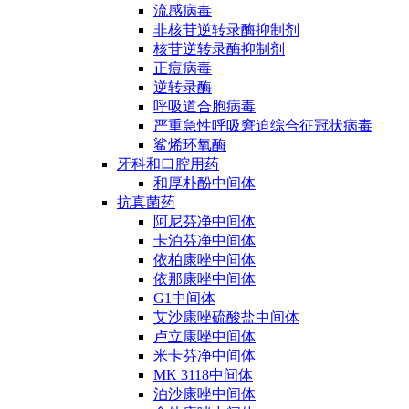
流感病毒
非核苷逆转录酶抑制剂
核苷逆转录酶抑制剂
正痘病毒
逆转录酶
呼吸道合胞病毒
严重急性呼吸窘迫综合征冠状病毒
鲨烯环氧酶
牙科和口腔用药
和厚朴酚中间体
抗真菌药
阿尼芬净中间体
卡泊芬净中间体
依柏康唑中间体
依那康唑中间体
G1中间体
艾沙康唑硫酸盐中间体
卢立康唑中间体
米卡芬净中间体
MK 3118中间体
泊沙康唑中间体