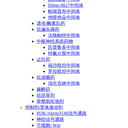
Debio-0827中间体
帕瑞昔布中间体
他喷他朵中间体
遗传/酶紊乱药
抗偏头痛药
汰格帕特中间体
中枢神经系统药物
匹普鲁多中间体
特氟仑胺中间体
止吐药
福沙吡坦中间体
罗拉吡坦中间体
抗成瘾药
伐伦克林中间体
麻醉药
抗痉挛剂
骨骼肌松弛剂
抑制剂/受体激动剂
PI3K/Akt/mTOR信号通路
神经信号通路
干细胞/ Wnt