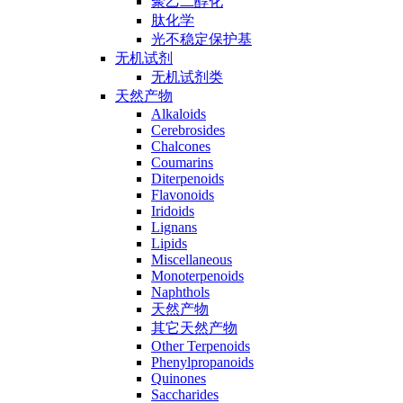
聚乙二醇化
肽化学
光不稳定保护基
无机试剂
无机试剂类
天然产物
Alkaloids
Cerebrosides
Chalcones
Coumarins
Diterpenoids
Flavonoids
Iridoids
Lignans
Lipids
Miscellaneous
Monoterpenoids
Naphthols
天然产物
其它天然产物
Other Terpenoids
Phenylpropanoids
Quinones
Saccharides