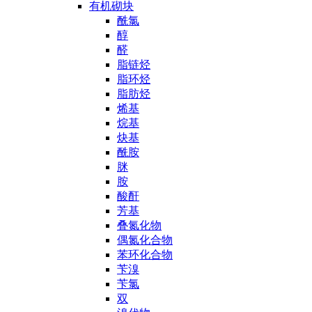
有机砌块
酰氯
醇
醛
脂链烃
脂环烃
脂肪烃
烯基
烷基
炔基
酰胺
脒
胺
酸酐
芳基
叠氮化物
偶氮化合物
苯环化合物
苄溴
苄氯
双