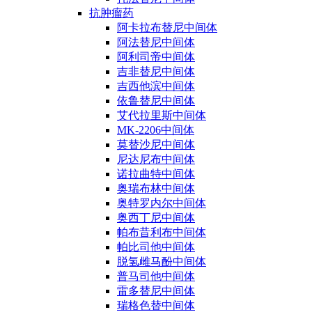
抗肿瘤药
阿卡拉布替尼中间体
阿法替尼中间体
阿利司帝中间体
吉非替尼中间体
吉西他滨中间体
依鲁替尼中间体
艾代拉里斯中间体
MK-2206中间体
莫替沙尼中间体
尼达尼布中间体
诺拉曲特中间体
奥瑞布林中间体
奥特罗内尔中间体
奥西丁尼中间体
帕布昔利布中间体
帕比司他中间体
脱氢雌马酚中间体
普马司他中间体
雷多替尼中间体
瑞格色替中间体