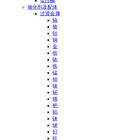
蛋白酶
催化剂及配体
过渡金属
镉
铬
钴
铜
金
铪
铱
铁
锰
钼
镍
铌
锇
钯
铂
铼
铑
钌
钪