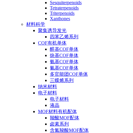
Sesquiterpenoids
Tetraterpenoids
Triterpenoids
Xanthones
材料科学
聚集诱导发光
四苯乙烯系列
COF有机单体
醛基COF单体
炔基COF单体
氨基COF单体
氰基COF单体
多官能团COF单体
三蝶烯系列
纳米材料
电子材料
电子材料
液晶
MOF材料有机配体
羧酸MOF配体
卤素系列
含氮羧酸MOF配体