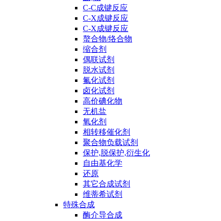
C-C成键反应
C-X成键反应
C-X成键反应
螯合物/络合物
缩合剂
偶联试剂
脱水试剂
氟化试剂
卤化试剂
高价碘化物
无机盐
氧化剂
相转移催化剂
聚合物负载试剂
保护,脱保护,衍生化
自由基化学
还原
其它合成试剂
维蒂希试剂
特殊合成
酶介导合成