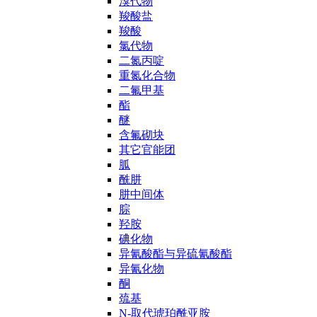
溴代物
羧酸盐
羧酸
氯代物
二氮丙啶
重氮化合物
二氟甲基
酯
醚
含氟砌块
其它官能团
胍
酰肼
肼中间体
腙
羟胺
碘化物
异氰酸酯与异硫氰酸酯
异氰化物
酮
巯基
N-取代琥珀酰亚胺