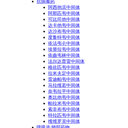
抗病毒药
阿西他滨中间体
阿那匹韦中间体
可比司他中间体
达卡他韦中间体
达沙布韦中间体
度鲁特韦中间体
依法韦仑中间体
埃替拉韦中间体
依曲韦林中间体
法尔达普雷中间体
格佐匹韦中间体
拉米夫定中间体
雷迪帕韦中间体
马拉维若中间体
奈韦拉平中间体
奥比他韦中间体
帕拉米韦中间体
索非布韦中间体
特拉匹韦中间体
维维罗克中间体
呼吸道/肺部药物